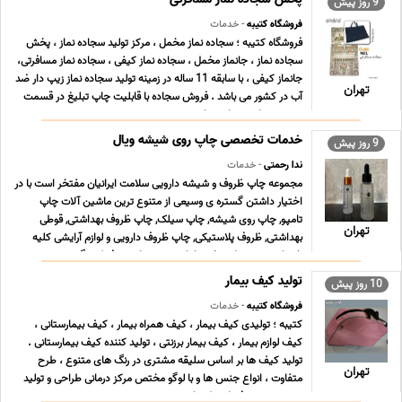
9 روز پیش
فروشگاه کتیبه
- خدمات
فروشگاه کتیبه ؛ سجاده نماز مخمل ، مرکز تولید سجاده نماز ، پخش
سجاده نماز ، جانماز مخمل ، سجاده نماز کیفی ، سجاده نماز مسافرتی،
جانماز کیفی ، با سابقه 11 ساله در زمینه تولید سجاده نماز زیپ دار ضد
تهران
آب در کشور می باشد . فروش سجاده با قابلیت چاپ تبلیغ در قسمت
بیرون سجاده سجاده نماز ب ... ...
خدمات تخصصی چاپ روی شیشه ویال
9 روز پیش
ندا رحمتی
- خدمات
مجموعه چاپ ظروف و شیشه دارویی سلامت ایرانیان مفتخر است با در
اختیار داشتن گستره ی وسیعی از متنوع ترین ماشین آلات چاپ
تامپو, چاپ روی شیشه, چاپ سیلک, چاپ ظروف بهداشتی, قوطی
تهران
بهداشتی, ظروف پلاستیکی, چاپ ظروف دارویی و لوازم آرایشی کلیه
خدمات و محصولات خود را با توجه به نیاز مصرف کنندگ ... ...
تولید کیف بیمار
10 روز پیش
فروشگاه کتیبه
- خدمات
کتیبه ؛ تولیدی کیف بیمار ، کیف همراه بیمار ، کیف بیمارستانی ،
کیف لوازم بیمار ، کیف بیمار برزنتی ، تولید کننده کیف بیمارستانی .
تولید کیف ها بر اساس سلیقه مشتری در رنگ های متنوع ، طرح
تهران
متفاوت ، انواع جنس ها و با لوگو مختص مرکز درمانی طراحی و تولید
میشود. توجه فرمایید که با توجه ب ... ...