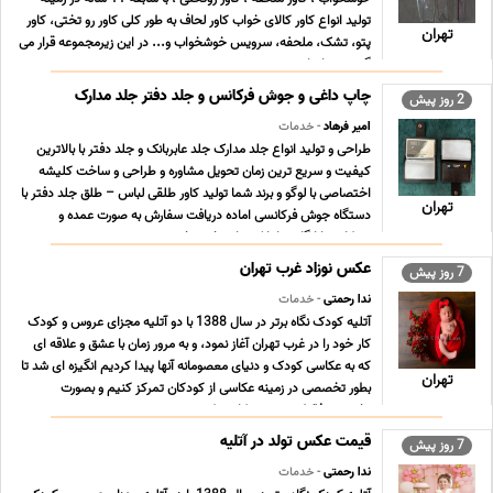
تولید انواع کاور کالای خواب کاور لحاف به طور کلی کاور رو تختی، کاور
تهران
پتو، تشک، ملحفه، سرویس خوشخواب و... در این زیرمجموعه قرار می
گیرند. تمام این محص ... ...
چاپ داغی و جوش فرکانس و جلد دفتر جلد مدارک
2 روز پیش
امیر فرهاد
- خدمات
طراحی و تولید انواع جلد مدارک جلد عابربانک و جلد دفتر با بالاترین
کیفیت و سریع ترین زمان تحویل مشاوره و طراحی و ساخت کلیشه
اختصاصی با لوگو و برند شما تولید کاور طلقی لباس – طلق جلد دفتر با
تهران
دستگاه جوش فرکانسی اماده دریافت سفارش به صورت عمده و
همکاری با ارگان ها بانک ها و بخش خصوصی ... ...
عکس نوزاد غرب تهران
7 روز پیش
ندا رحمتی
- خدمات
آتلیه کودک نگاه برتر در سال 1388 با دو آتلیه مجزای عروس و کودک
کار خود را در غرب تهران آغاز نمود، و به مرور زمان با عشق و علاقه ای
که به عکاسی کودک و دنیای معصومانه آنها پیدا کردیم انگیزه ای شد تا
تهران
بطور تخصصی در زمینه عکاسی از کودکان تمرکز کنیم و بصورت
تخصصی فقط در زمینه عکاسی کود ... ...
قیمت عکس تولد در آتلیه
7 روز پیش
ندا رحمتی
- خدمات