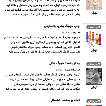
آتلیه کودک نگاه برتر در سال 1388 با دو آتلیه مجزای عروس و کودک
کار خود را در غرب تهران آغاز نمود، و به مرور زمان با عشق و علاقه ای
که به عکاسی کودک و دنیای معصومانه آنها پیدا کردیم انگیزه ای شد تا
تهران
بطور تخصصی در زمینه عکاسی از کودکان تمرکز کنیم و بصورت
تخصصی فقط در زمینه عکاسی کود ... ...
چاپ دورنگ بطری پلاستیکی
8 روز پیش
ندا رحمتی
- خدمات
مجموعه چاپ ظروف و شیشه دارویی سلامت ایرانیان مفتخر است با در
اختیار داشتن گستره ی وسیعی از متنوع ترین ماشین آلات چاپ
تامپو, چاپ روی شیشه, چاپ سیلک, چاپ ظروف بهداشتی, قوطی
تهران
بهداشتی, ظروف پلاستیکی, چاپ ظروف دارویی و لوازم آرایشی کلیه
خدمات و محصولات خود را با توجه به نیاز مصرف کنندگ ... ...
پخش عمده ظروف هتلی
9 روز پیش
فروشگاه کتیبه
- خدمات
کتیبه. پخش و چاپ ظروف هتلی ، با چاپ لوگو شامل؛ فنجان هتلی ،
قندان هتلی ، قوری هتلی ، نعلبکی هتلی ، پیشدست هتلی ، پارچ
هتلی ، پیاله هتلی ، و .. . وقتی صحبت از خرید سرویس های
تهران
غذاخوری برای غذاخوری های عمومی و رستوران هتل ها می شود، باید
دقت بیشتری داشته باشید. انتخاب ظروف چینی مرغوب ... ...
تولیدی پیشبند تبلیغاتی
9 روز پیش