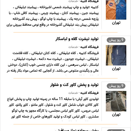
فروشگاه کتیبه
- خدمات
کتیبه ؛تولید و چاپ پیشبند شعمی اشپزخانه ، پیشبند تبلیغاتی ،
پیشبند جین ، پیشبند کتان ، پیشبند چرمی ، پیشبند کافی شاپ ، با
پارچه شعمی درجه یک ، پیشبند با چاپ لوگو ، پیش بند آشپزخانه
تهران
تبلیغاتی پیش بند تبلیغاتی آشپزخانه در واقع نوعی محافظ بیرونی برای
پوشاک است. استفاده از پیش بند در ... ...
تولید تیشرت کلاه و لباسکار
9 روز پیش
فروشگاه کتیبه
- خدمات
فروشگاه کتیبه . کلاه تبلیغاتی ، کلاه کتان تبلیغاتی ، کلاه فلامنت
تبلیغاتی ، تیشرت جودون ، تیشرت سه دکمه ، تیشرت تبلیغاتی ،
لباسکار ، لباس سرهمی ، این کلاه دارای جنسی خوب (کتان)، دوختی
تهران
عالی و رنگبندی متنوعی می باشد. از آنجایی که تمامی مواد بکار رفته در
این کلاه تبلیغاتی درجه یک می ... ...
تولید و پخش کاور کت و شلوار
9 روز پیش
فروشگاه کتیبه
- خدمات
تولیدی کاور آرش؛ با سابقه 11 ساله در زمینه تولید چاپ و پخش انواع
کاور کالای خواب شامل کاور کت و شلوار، کاور مانتو ، کاور پالتو، کاور
لباس عروس، کاور کاور لباس مجلسی، با کارگاه مجهز به چاپ لوگو
تهران
مشتری . کاور لباس کودک و تولید کاورهای خاص از جمله کاور تور
ورزشی، کاور سینک، کاور روک ... ...
پخش سجاده نماز مسافرتی