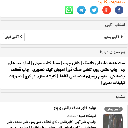
به اشتراک بگذارید
انتخاب آگهی
آگهی بعدی
آگهی قبلی
برچسبهای مرتبط
ست هدیه تبلیغاتی فلاسک
|
داغی چوب
|
ضبط کتاب صوتی
|
اجاره خط های
رند
|
چاپ عکس روی کاشی سنگ قبر
|
آموزش کیک تصویری
|
چاپ قمقمه
پلاستیکی
|
تقویم رومیزی اختصاصی 1403
|
کلیشه سازی در کرج
|
تجهیزات
تبلیغات بصری
|
مشابه
تولید کاور تشک بالش و پتو
2 روز پیش
فروشگاه کتیبه
- خدمات
تولیدی کاور آرش؛ کاور بالش ، کاور لحاف ، کاور پتو ، کاور تشک ، کاور
خوشخواب ، کاور ملحفه ، کاور روتختی ، با سابقه 11 ساله در زمینه