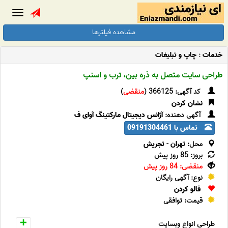
Toggle
gation
مشاهده فیلترها
خدمات
:
چاپ و تبلیغات
طراحی سایت متصل به ذره بین، ترب و اسنپ
کد آگهی: 366125 (
منقضی
)
نشان کردن
آگهی دهنده:
آژانس دیجیتال مارکتینگ آوای ف
تماس با 09191304461
محل:
تهران
-
تجریش
بروز: 85 روز پیش
منقضی: 84 روز پیش
نوع: آگهی رایگان
فالو کردن
قیمت: توافقی
طراحی انواع وبسایت