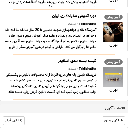
تهران
فروشگاه لوازم یدکی جک پارت می باشد. فروشگاه قطعات یدکی جک
پارت همراه با رشد تکنولوژی و متعاقباً سرعت ت ... ...
دوره آموزش مخراجکاری ارزان
1 روز پیش
Tablighatiha
- صنعت
آموزشگاه طلا و جواهرسازی شهید مصیبی با 20 سال سابقه ساخت طلا
و جواهر در استان یزد و تهران و عضو مرکز آموزش علوم و فنون طلا و
جواهر سازى ، کلاس هاى آموزشگاه طلا و جواهر سازى هم آقایان و هم
تهران
خانم ها را برگزار می کند. طراحى و گوهر تراشی, آموزش مخراج کاری,
مدرک دیپلم طلا و جواهر سازی ... ...
کیسه بسته بندی اسلایدر
1 روز پیش
Tablighatiha
- صنعت
فروشگاه نایلون پله های نوروزخان با ارائه محصولات نایلونی و پلاستیکی
با کیفیت برای تامین نیازهای مشتریان عزیز در سراسر کشور همت
گمارده است و این مهم را با گرد هم آوردن تامین کنندگان برجسته
تهران
تولید سلفون, زیپ کیپ فله ای, قیمت نایلون, فریزر رولی, کیسه زباله,
سفره کاغذی, زیپ کیپ پلاستی ... ...
انتخاب آگهی
آگهی بعدی
آگهی قبلی