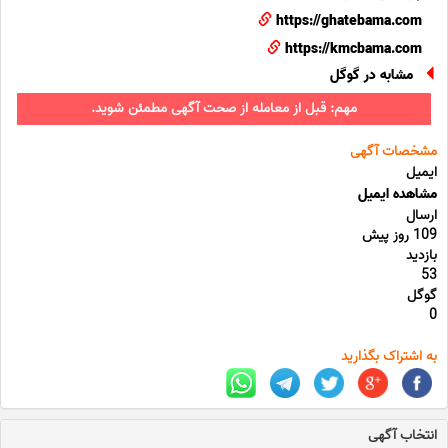
https://ghatebama.com
https://kmcbama.com
مشابه در گوگل
مهم: قبل از معامله از صحت آگهی مطمئن شوید.
مشخصات آگهی
ایمیل
مشاهده ایمیل
ارسال
109 روز پیش
بازدید
53
گوگل
0
به اشتراک بگذارید
انتخاب آگهی