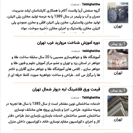
Tablighatiha
- صنعت
گروه صنعتی آریا پلاست آکام با همکاری کارشناسان ارشد مدیریت،
عمران و آب و پلیمر در سال 1389 پا به عرصه تولید مخازن پلی اتیلن،
تولید مخزن پلاستیکی، مخزن پلی اتیلن افقی و مخزن عمودی پلی
تهران
اتیلن, مخازن پلاستیک و اجرای مخازن ذخیره سوخت، مواد
شمیمیایی، آب و فاضلاب گذاشت و هم اکنون در کار ... ...
دوره آموزش شناخت مروارید غرب تهران
1 روز پیش
tablighatiha
- صنعت
آموزشگاه طلا و جواهرسازی مصیبی با 20 سال سابقه ساخت طلا و
جواهر در استان یزد و تهران و عضو مرکز آموزش علوم و فنون طلا و
جواهر سازى ، کلاس هاى آموزشگاه طلا و جواهر سازى آقایان و خانم
تهران
ها را برگزار می کند. طراحى و ساخت جواهربه صورت کاملا حرفه اى از
مبتدى تا پیشرفته و با ارائه مدرک د ... ...
قیمت ورق فلاشینگ لبه دیوار شمال تهران
1 روز پیش
Tablighatiha
- صنعت
خدمات ساختمانی نوین مفتخر است از سال 1385 با سال ها تجربه در
زمینه مشاوره، طراحی، اجرا و بازسازی پروژه های مختلف نوسازی
ساختمان, تعمیر ساختمان, خدمات بازسازی, بازسازی نما, طراحی دفتر
تهران
کار و اجرای دکوراسیون مغازه, نوسازی خانه, دکوراسیون داخلی منزل,
طراحی آشپزخانه, محوطه سازی و نصب ... ...