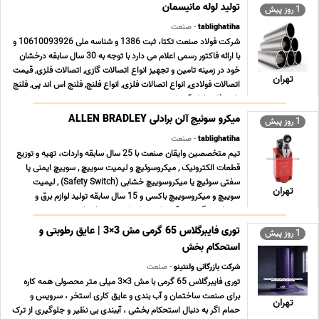
تولید لوله مانیسمان
1 روز پیش
tablighatiha
- صنعت
شرکت فولاد صنعت تکتا، ثبت 1386 و شناسه ملی 10610093926 و
با ارائه فاکتور رسمی اعلام می دارد با توجه به 30 سال سابقه درخشان
خود در زمینه تامین و تجهیز انواع اتصالات گازی, اتصالات فلزی, قیمت
تهران
اتصالات فولادی, انواع اتصالات فلزی, انواع فلنج, فلنج اس اند پی, فلنج
نفت, فلنج لوله آب, اتص ... ...
میکرو سوئیچ آلن برادلی ALLEN BRADLEY
1 روز پیش
tablighatiha
- صنعت
تیم متخصصین وایقان صنعت با 25 سال سابقه واردات، تهیه و توزیع
قطعات الکترونیک , میکروسوئیچ و لیمیت سوییچ , سوییچ ایمنی یا
سفتی سوئیچ یا میکروسوییچ خشابی (Safety Switch) , لیمیت
تهران
سوییچ و میکروسوییچ باکسی و 15 سال سابقه تولید لوازم برق و
روشنایی ، گرد هم آمده است تا جامع ترین خدمات ت ... ...
توری فایبرگلاس 65 گرمی مش 3×3 | عایق رطوبتی و
1 روز پیش
استحکام بخش
شرکت بازرگانی ولنتینو
- صنعت
توری فایبرگلاس 65 گرمی با مش 3×3 میلی متر محصولی همه کاره
برای صنعت ساختمان و آب بندی و عایق کاری استخر ، سرویس و
تهران
حمام اگر به دنبال استحکام بخشی ، آببندی بی نظیر و جلوگیری از ترک