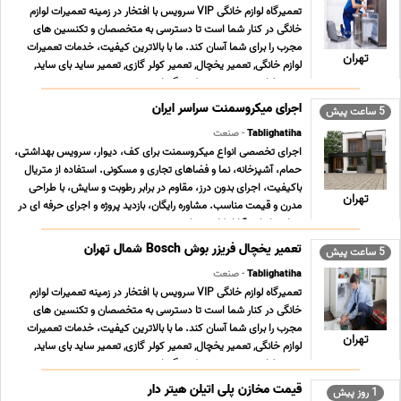
تعمیرگاه لوازم خانگی VIP سرویس با افتخار در زمینه تعمیرات لوازم
خانگی در کنار شما است تا دسترسی به متخصصان و تکنسین های
مجرب را برای شما آسان کند. ما با بالاترین کیفیت، خدمات تعمیرات
تهران
لوازم خانگی, تعمیر یخچال, تعمیر کولر گازی, تعمیر ساید بای ساید,
تعمیر لباسشویی, تعمیر پکیج گرمایش ... ...
اجرای میکروسمنت سراسر ایران
5 ساعت پیش
Tablighatiha
- صنعت
اجرای تخصصی انواع میکروسمنت برای کف، دیوار، سرویس بهداشتی،
حمام، آشپزخانه، نما و فضاهای تجاری و مسکونی. استفاده از متریال
باکیفیت، اجرای بدون درز، مقاوم در برابر رطوبت و سایش، با طراحی
تهران
مدرن و قیمت مناسب. مشاوره رایگان، بازدید پروژه و اجرای حرفه ای در
سراسر ایران. آیا از کاشی های ... ...
تعمیر یخچال فریزر بوش Bosch شمال تهران
5 ساعت پیش
Tablighatiha
- صنعت
تعمیرگاه لوازم خانگی VIP سرویس با افتخار در زمینه تعمیرات لوازم
خانگی در کنار شما است تا دسترسی به متخصصان و تکنسین های
مجرب را برای شما آسان کند. ما با بالاترین کیفیت، خدمات تعمیرات
تهران
لوازم خانگی, تعمیر یخچال, تعمیر کولر گازی, تعمیر ساید بای ساید,
تعمیر لباسشویی, تعمیر پکیج گرمایش ... ...
قیمت مخازن پلی اتیلن هیتر دار
1 روز پیش