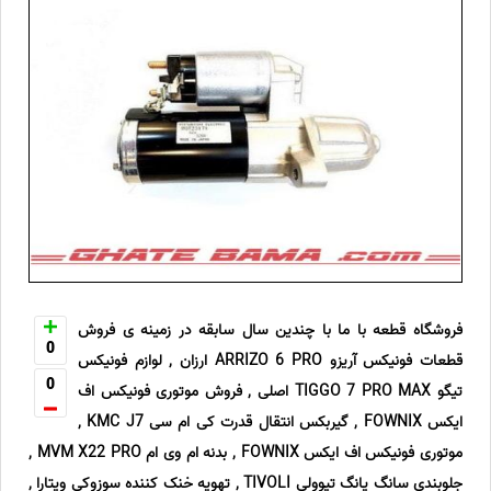
فروشگاه قطعه با ما با چندین سال سابقه در زمینه ی فروش
0
قطعات فونیکس آریزو ARRIZO 6 PRO ارزان , لوازم فونیکس
0
تیگو TIGGO 7 PRO MAX اصلی , فروش موتوری فونیکس اف
ایکس FOWNIX , گیربکس انتقال قدرت کی ام سی KMC J7 ,
موتوری فونیکس اف ایکس FOWNIX , بدنه ام وی ام MVM X22 PRO ,
جلوبندی سانگ یانگ تیوولی TIVOLI , تهویه خنک کننده سوزوکی ویتارا ,