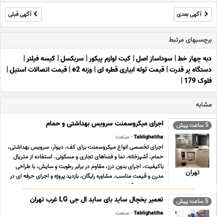
آگهی بعدی
آگهی قبلی
برچسبهای مرتبط
دبه چهار خط
|
سوداساز اصل
|
کیت لوازم پیکور
|
سربکسل
|
کیسه فیلتر
|
دستگاه پر قدرت
|
قیمت لوله ابیاری قطره ای
|
وزنه e2
|
قیمت اتصالات استیل
|
فلوک 179
|
مشابه
اجرای میکروسمنت سرویس بهداشتی و حمام
5 ساعت پیش
Tablighatiha
- صنعت
اجرای تخصصی انواع میکروسمنت برای کف، دیوار، سرویس بهداشتی،
حمام، آشپزخانه، نما و فضاهای تجاری و مسکونی. استفاده از متریال
باکیفیت، اجرای بدون درز، مقاوم در برابر رطوبت و سایش، با طراحی
تهران
مدرن و قیمت مناسب. مشاوره رایگان، بازدید پروژه و اجرای حرفه ای در
سراسر ایران. آیا از کاشی های ... ...
تعمیر یخچال ساید بای ساید ال جی LG غرب تهران
5 ساعت پیش
Tablighatiha
- صنعت