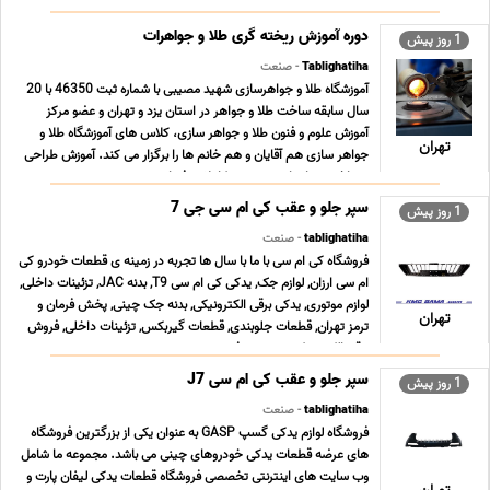
خوردگی در پروژه های خود هستید ، این محصول پاسخگوی نیاز
شماست. مشخصات فنی محصول · چشمه (مش) 3×3 میلی م ... ...
دوره آموزش ریخته گری طلا و جواهرات
1 روز پیش
Tablighatiha
- صنعت
آموزشگاه طلا و جواهرسازی شهید مصیبی با شماره ثبت 46350 با 20
سال سابقه ساخت طلا و جواهر در استان یزد و تهران و عضو مرکز
آموزش علوم و فنون طلا و جواهر سازى، کلاس هاى آموزشگاه طلا و
تهران
جواهر سازى هم آقایان و هم خانم ها را برگزار می کند. آموزش طراحى
و ساخت جواهرات به صورت کاملا حرفه اى ... ...
سپر جلو و عقب کی ام سی جی 7
1 روز پیش
tablighatiha
- صنعت
فروشگاه کی ام سی با ما با سال ها تجربه در زمینه ی قطعات خودرو کی
ام سی ارزان, لوازم جک, یدکی کی ام سی T9, بدنه JAC, تزئینات داخلی,
لوازم موتوری, یدکی برقی الکترونیکی, بدنه جک چینی, پخش فرمان و
تهران
ترمز تهران, قطعات جلوبندی, قطعات گیربکس, تزئینات داخلی, فروش
برقی الکترونیکی, سیستم فرم ... ...
سپر جلو و عقب کی ام سی J7
1 روز پیش
tablighatiha
- صنعت
فروشگاه لوازم یدکی گسپ GASP به عنوان یکی از بزرگترین فروشگاه
های عرضه قطعات یدکی خودروهای چینی می باشد. مجموعه ما شامل
وب سایت های اینترنتی تخصصی فروشگاه قطعات یدکی لیفان پارت و