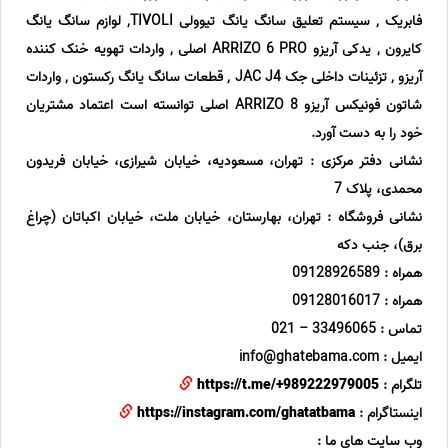
فابریک , سیستم تعلیق سانگ یانگ تیوولی TIVOLI, لوازم سانگ یانگ
کایرون , یدکی آریزو ARRIZO 6 PRO اصلی , واردات تهویه خنک کننده
آریزو , تزئینات داخلی جک JAC J4 , قطعات سانگ یانگ رکستون , واردات
شاتون فونیکس آریزو ARRIZO 8 اصلی توانسته است اعتماد مشتریان
خود را به دست آورد.
نشانی دفتر مرکزی : تهران، مسعودیه، خیابان شیرازی، خیابان فریدون
محمدی، پلاک 7
نشانی فروشگاه : تهران، بهارستان، خیابان ملت، خیابان اکباتان (چراغ
برق)، جنب دکه
همراه : 09128926589
همراه : 09128016017
تماس : 33496065 – 021
ایمیل : info@ghatebama.com
تلگرام :
https://t.me/+989222979005
اینستاگرام :
https://instagram.com/ghatatbama
وب سایت های ما :