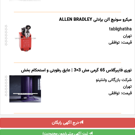
میکرو سوئیچ آلن برادلی ALLEN BRADLEY
tablighatiha
تهران
قیمت: توافقی
توری فایبرگلاس 65 گرمی مش 3×3 | عایق رطوبتی و استحکام بخش
شرکت بازرگانی ولنتینو
تهران
قیمت: توافقی
درج آگهی رایگان
ثبت آگهی متنی(بدون محدودیت)