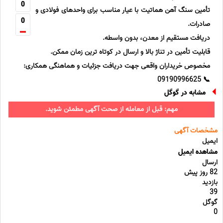
0
تأمین سنگ آهن هماتیت با عیار مناسب برای واحدهای فولادی و
0
صادرات.
دریافت مستقیم از معدن، بدون واسطه.
قابلیت تأمین در تناژ بالا و ارسال در کوتاه ترین زمان ممکن.
مخصوص خریداران واقعی جهت دریافت جزئیات و هماهنگی همکاری:
📞 09190996625
مشابه در گوگل
مهم: قبل از معامله از صحت آگهی مطمئن شوید.
مشخصات آگهی
ایمیل
مشاهده ایمیل
ارسال
82 روز پیش
بازدید
39
گوگل
0