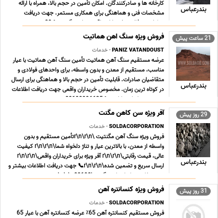
کارخانه ها و صادرکنندگان. امکان تأمین در حجم بالا، همراه با ارائه
بندرعباس
مشخصات فنی و هماهنگی برای همکاری مستمر. جهت دریافت
جزئیات و مذاکره، خریداران واقعی تماس بگیرند 📞 09 ... ...
فروش ویژه سنگ اهن هماتیت
21 ساعت پیش
PANIZ VATANDOUST
- خدمات
عرضه مستقیم سنگ آهن هماتیت تأمین سنگ آهن هماتیت با عیار
مناسب، مستقیم از معدن و بدون واسطه، برای واحدهای فولادی و
متقاضیان صادرات. قابلیت تأمین در حجم بالا و هماهنگی برای ارسال
بندرعباس
در کوتاه ترین زمان. مخصوص خریداران واقعی جهت دریافت اطلاعات
بیشتر و شرایط همکاری 📞 09190996625 ... ...
آفر ویژه سن کاهن مگنت
29 روز پیش
SOLDACORPORATION
- خدمات
فروش ویژه سنگ آهن مگنتیت \r\n\r\nتأمین مستقیم و بدون
واسطه از معدن، با بالاترین عیار و تناژ دلخواه شما\r\n\r\n کیفیت
عالی، قیمت رقابتی\r\n\r\n آفر ویژه برای خریداران واقعی\r\n\r\n
بندرعباس
ارسال سریع و تضمین شده\r\n\r\n📞 جهت دریافت اطلاعات بیشتر و
ثبت سفارش، با ما تماس بگیرید\r\n\r\n09190 ... ...
فروش ویژه کنسانتره آهن
31 روز پیش
SOLDACORPORATION
- خدمات
فروش مستقیم کنسانتره آهن 65٪ عرضه کنسانتره آهن با عیار 65