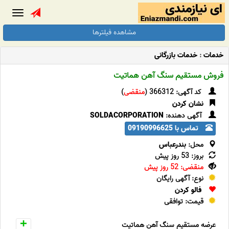
Toggle
gation
مشاهده فیلترها
خدمات
:
خدمات بازرگانی
فروش مستقیم سنگ آهن هماتیت
کد آگهی: 366312 (
منقضی
)
نشان کردن
آگهی دهنده:
SOLDACORPORATION
تماس با 09190996625
محل:
بندرعباس
بروز: 53 روز پیش
منقضی: 52 روز پیش
نوع: آگهی رایگان
فالو کردن
قیمت: توافقی
عرضه مستقیم سنگ آهن هماتیت