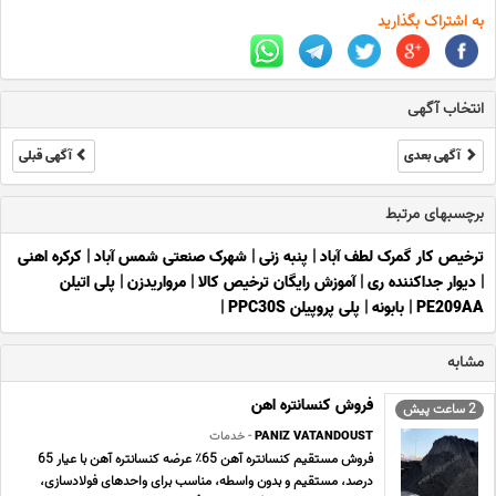
به اشتراک بگذارید
انتخاب آگهی
آگهی بعدی
آگهی قبلی
برچسبهای مرتبط
ترخیص کار گمرک لطف آباد
|
پنبه زنی
|
شهرک صنعتی شمس آباد
|
کرکره اهنی
|
دیوار جداکننده ری
|
آموزش رایگان ترخیص کالا
|
مرواریدزن
|
پلی اتیلن
PE209AA
|
بابونه
|
پلی پروپیلن PPC30S
|
مشابه
فروش کنسانتره اهن
2 ساعت پیش
PANIZ VATANDOUST
- خدمات
فروش مستقیم کنسانتره آهن 65٪ عرضه کنسانتره آهن با عیار 65
درصد، مستقیم و بدون واسطه، مناسب برای واحدهای فولادسازی،