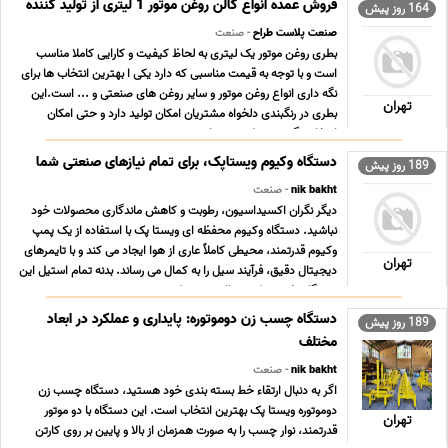
درون گالن روغن موتور از مای ... ...
فروش عمده انواع گالن روغن موتور 1 لیتری از تولید کننده
164 روز پیش
صنعت پلاست طراح
- صنعت
بطری روغن موتور یک لیتری به لحاظ کیفیت و کارایی کاملا مناسب
است و با توجه به قیمت مناسبی که دارد یکی ا بهترین انتخاب ها برای
نگه داری انواع روغن موتور و سایر روغن های صنعتی و ... است.این
تهران
بطری در رنگبندی دلخواه مشتریان امکان تولید دارد و حتی امکان
انتخاب نگ درب بطری نیز برای مشتری ... ...
دستگاه وکیوم ویستاپک، برای تمام نیازهای صنعتی شما
189 روز پیش
nik bakht
- صنعت
دیگر نگران اکسیداسیون، رطوبت و کاهش ماندگاری محصولات خود
نباشید. دستگاه وکیوم محفظه ای ویستا پک با استفاده از یک پمپ
وکیوم قدرتمند، محیطی کاملاً عاری از هوا ایجاد می کند و با تایمرهای
تهران
دیجیتال دقیق، فرآیند سیل را به کمال می رساند. بدنه تمام استیل این
دستگاه تضمین کننده بالاترین سط ... ...
دستگاه چسب زن دوموتوره: پایداری و عملکرد در ابعاد
189 روز پیش
مختلف
nik bakht
- صنعت
اگر به دنبال ارتقاء خط بسته بندی خود هستید، دستگاه چسب زن
دوموتوره ویستا پک بهترین انتخاب است. این دستگاه با دو موتور
تهران
قدرتمند، نوار چسب را به صورت همزمان از بالا و پایین بر روی کارتن