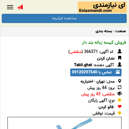
Toggle
gation
مشاهده فیلترها
صنعت
:
بسته بندی
فروش کیسه زباله بند دار
کد آگهی: 366371 (
منقضی
)
نشان کردن
آگهی دهنده:
Tabli.ghat
تماس با 09120297540
محل:
تهران
-
اختیاریه
بروز: 44 روز پیش
منقضی: 43 روز پیش
نوع: آگهی رایگان
فالو کردن
قیمت: توافقی