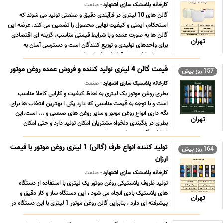
کارخانه پلاستیک سازی اشتهارد
- صنعت
گالن های 10 لیتری در فرآیندی دقیق و صنعتی تولید می شوند که
استحکام، ایمنی و کیفیت نهایی محصول را تضمین می کند. عرضه این
گالن ها به صورت عمده و با شرایط قیمتی مناسب، گزینه ای اقتصادی
تهران
برای واحدهای تولیدی و توزیع کنندگان است و دسترسی آسان به
محصولی کاربردی و قابل اعتماد را ممکن می س ... ...
قیمت گالن 4 لیتری تولید کننده و فروش عمده روغن موتور
157 روز پیش
کارخانه پلاستیک سازی اشتهارد
- صنعت
بطری روغن موتور یک لیتری به لحاظ کیفیت و کارایی کاملا مناسب
است و با توجه به قیمت مناسبی که دارد یکی ا بهترین انتخاب ها برای
نگه داری انواع روغن موتور و سایر روغن های صنعتی و ... است.این
تهران
بطری در رنگبندی دلخواه مشتریان امکان تولید دارد و حتی امکان
انتخاب نگ درب بطری نیز برای مشتری ... ...
تولید کننده انواع ظرف (گالن) 1 لیتری روغن موتور با قیمت
164 روز پیش
ارزان
کارخانه پلاستیک سازی اشتهارد
- صنعت
تولید ظروف پلاستیکی روغن موتور یک لیتری با استفاده از دستگاه
های پلاستیک بادی انجام می شود ، این دستگاه ساز و کار دقیق و
تهران
پیشرفته ای دارد ، بنابراین گالن روغن موتور 1 لیتری با این دستگاه در
مدت زمان کوتاه و با کیفیت بسیار بالا انجام می شود. از آنجایی که