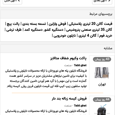
آگهی بعدی
آگهی قبلی
برچسبهای مرتبط
قیمت گالن 20 لیتری پلاستیکی
|
قوطی وازلین
|
تسمه بسته بندی
|
پالت پیچ
|
گالن 35 لیتری صنعتی پتروشیمی
|
دستگیره کشو, دستگیره کمد
|
ظرف ترشی
|
خرید فوم
|
گالن 4 لیتری
|
نایلون خودرویی
|
مشابه
پاکت وکیوم شفاف متالایز
43 روز پیش
Tabli.ghat
- صنعت
فروشگاه نایلون پله های نوروزخان با ارائه محصولات نایلونی و پلاستیکی
با کیفیت برای تامین نیازهای مشتریان عزیز در سراسر کشور همت
گمارده است و این مهم را با گرد هم آوردن تامین کنندگان برجسته
تهران
تولید سلفون, زیپ کیپ فله ای, قیمت نایلون, فریزر رولی, کیسه زباله,
سفره کاغذی, زیپ کیپ پلاستی ... ...
فروش کیسه زباله بند دار
44 روز پیش
Tabli.ghat
- صنعت
فروشگاه نایلون پله های نوروزخان با ارائه محصولات نایلونی و پلاستیکی