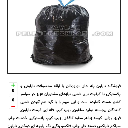
فروشگاه نایلون پله های نوروزخان با ارائه محصولات نایلونی و
0
پلاستیکی با کیفیت برای تامین نیازهای مشتریان عزیز در سراسر
0
کشور همت گمارده است و این مهم را با گرد هم آوردن تامین
کنندگان برجسته تولید سلفون, زیپ کیپ فله ای, قیمت نایلون,
فریزر رولی, کیسه زباله, سفره کاغذی, زیپ کیپ پلاستیکی, خدمات چاپ
سیلک, نایلکس دسته دار, چاپ فلکسو رنگی, بگ پارچه ای دوختی, نایلون