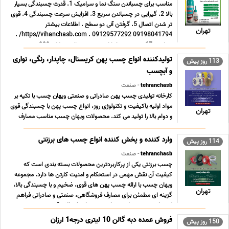
مناسب برای چسباندن سنگ نما و سرامیک 1. قدرت چسبندگی بسیار
بالا 2. گیرایی در چسباندن سریع 3. افزایش سرعت چسبندگی 4. قوی
تر شدن اتصال 5. گرفتن آنی دو سطح . اطلاعات بیشتر
تهران
09198041794 09129577292 . https//vihanchasb.com/ .
تهران – 17 شهریور – خیابان سر حد شمالی – پلاک 329 ... ...
تولیدکننده انواع چسب پهن کریستال، چاپدار، رنگی، نواری
113 روز پیش
و آبچسب
tehranchasb
- صنعت
کارخانه تولیدی چسب پهن صادراتی و صنعتی ویهان چسب با تکیه بر
مواد اولیه باکیفیت و تکنولوژی روز، انواع چسب پهن با چسبندگی قوی
تهران
و دوام بالا را تولید می کند. محصولات ویهان چسب مناسب مصارف
صنعتی، بسته بندی سنگین و صادرات بوده و از نظر استحکام و
یکنواختی کیفیت، مطابق با استانداردهای باز ... ...
وارد کننده و پخش کننده انواع چسب های برزنتی
114 روز پیش
tehranchasb
- صنعت
چسب برزنتی یکی از پرکاربردترین محصولات بسته بندی است که
کیفیت آن نقش مهمی در استحکام و امنیت کارتن ها دارد. مجموعه
ویهان چسب با ارائه چسب پهن های قوی، ضخیم و با چسبندگی بالا،
تهران
گزینه ای مطمئن برای مصارف فروشگاهی، صنعتی و صادراتی فراهم
کرده است. محصولات ویهان چسب با دوام بالا و قیمت ... ...
فروش عمده دبه گالن 10 لیتری درجه1 ارزان
150 روز پیش