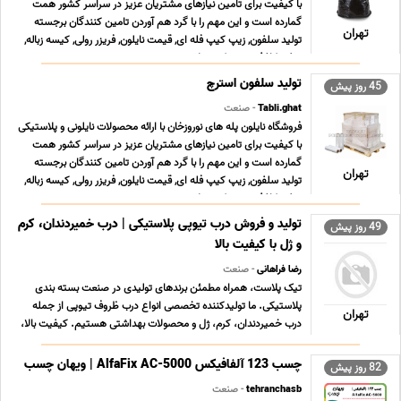
با کیفیت برای تامین نیازهای مشتریان عزیز در سراسر کشور همت
گمارده است و این مهم را با گرد هم آوردن تامین کنندگان برجسته
تهران
تولید سلفون, زیپ کیپ فله ای, قیمت نایلون, فریزر رولی, کیسه زباله,
سفره کاغذی, زیپ کیپ پلاستی ... ...
تولید سلفون استرچ
45 روز پیش
Tabli.ghat
- صنعت
فروشگاه نایلون پله های نوروزخان با ارائه محصولات نایلونی و پلاستیکی
با کیفیت برای تامین نیازهای مشتریان عزیز در سراسر کشور همت
گمارده است و این مهم را با گرد هم آوردن تامین کنندگان برجسته
تهران
تولید سلفون, زیپ کیپ فله ای, قیمت نایلون, فریزر رولی, کیسه زباله,
سفره کاغذی, زیپ کیپ پلاستی ... ...
تولید و فروش درب تیوپی پلاستیکی | درب خمیردندان، کرم
49 روز پیش
و ژل با کیفیت بالا
رضا فراهانی
- صنعت
تیک پلاست، همراه مطمئن برندهای تولیدی در صنعت بسته بندی
پلاستیکی. ما تولیدکننده تخصصی انواع درب ظروف تیوپی از جمله
تهران
درب خمیردندان، کرم، ژل و محصولات بهداشتی هستیم. کیفیت بالا،
آب بندی دقیق و طراحی استاندارد، تضمین کننده رضایت مشتریان
شماست. استفاده از مواد اولیه مرغوب و دستگاه های ... ...
چسب 123 آلفافیکس AlfaFix AC-5000 | ویهان چسب
82 روز پیش
tehranchasb
- صنعت