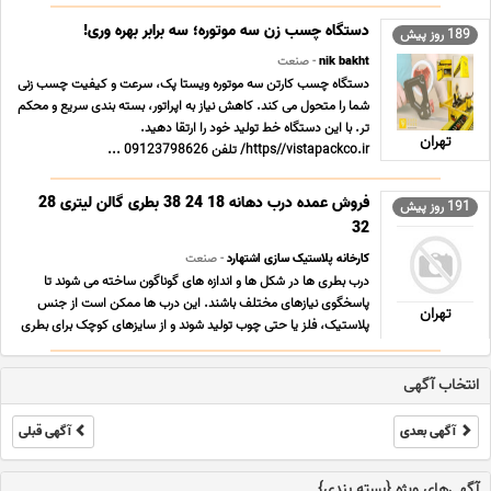
اعمال می کند و پلمپ محکم و استاندارد را تضمین می نماید. سرعت
بالا، مصرف چسب بهینه و قیمت مقرون به ... ...
دستگاه چسب زن سه موتوره؛ سه برابر بهره وری!
189 روز پیش
nik bakht
- صنعت
دستگاه چسب کارتن سه موتوره ویستا پک، سرعت و کیفیت چسب زنی
شما را متحول می کند. کاهش نیاز به اپراتور، بسته بندی سریع و محکم
تر. با این دستگاه خط تولید خود را ارتقا دهید.
تهران
https//vistapackco.ir/ تلفن 09123798626 ...
فروش عمده درب دهانه 18 24 38 بطری گالن لیتری 28
191 روز پیش
32
کارخانه پلاستیک سازی اشتهارد
- صنعت
درب بطری ها در شکل ها و اندازه های گوناگون ساخته می شوند تا
پاسخگوی نیازهای مختلف باشند. این درب ها ممکن است از جنس
تهران
پلاستیک، فلز یا حتی چوب تولید شوند و از سایزهای کوچک برای بطری
های نوشیدنی فردی تا اندازه های بزرگ تر برای ظروف خانوادگی یا
صنعتی کاربرد دارند. برخی مدل ها به صورت ... ...
انتخاب آگهی
آگهی بعدی
آگهی قبلی
آگهی‌های ویژه {بسته بندی}