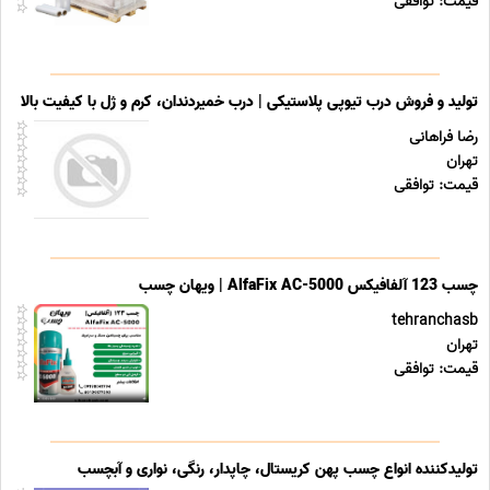
قیمت: توافقی
تولید و فروش درب تیوپی پلاستیکی | درب خمیردندان، کرم و ژل با کیفیت بالا
رضا فراهانی
تهران
قیمت: توافقی
چسب 123 آلفافیکس AlfaFix AC-5000 | ویهان چسب
tehranchasb
تهران
قیمت: توافقی
تولیدکننده انواع چسب پهن کریستال، چاپدار، رنگی، نواری و آبچسب