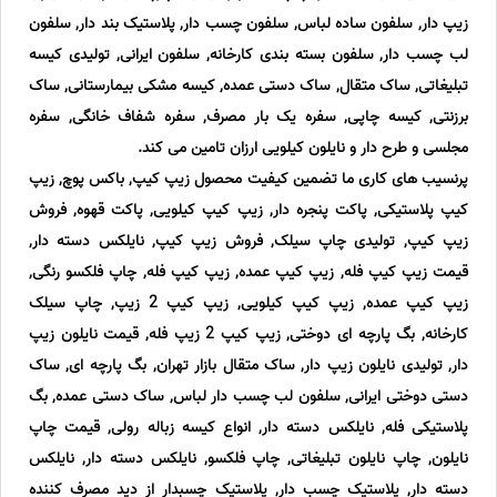
زیپ دار, سلفون ساده لباس, سلفون چسب دار, پلاستیک بند دار, سلفون
لب چسب دار, سلفون بسته بندی کارخانه, سلفون ایرانی, تولیدی کیسه
تبلیغاتی, ساک متقال, ساک دستی عمده, کیسه مشکی بیمارستانی, ساک
برزنتی, کیسه چاپی, سفره یک بار مصرف, سفره شفاف خانگی, سفره
مجلسی و طرح دار و نایلون کیلویی ارزان تامین می کند.
پرنسیب های کاری ما تضمین کیفیت محصول زیپ کیپ, باکس پوچ, زیپ
کیپ پلاستیکی, پاکت پنجره دار, زیپ کیپ کیلویی, پاکت قهوه, فروش
زیپ کیپ, تولیدی چاپ سیلک, فروش زیپ کیپ, نایلکس دسته دار,
قیمت زیپ کیپ فله, زیپ کیپ عمده, زیپ کیپ فله, چاپ فلکسو رنگی,
زیپ کیپ عمده, زیپ کیپ کیلویی, زیپ کیپ 2 زیپ, چاپ سیلک
کارخانه, بگ پارچه ای دوختی, زیپ کیپ 2 زیپ فله, قیمت نایلون زیپ
دار, تولیدی نایلون زیپ دار, ساک متقال بازار تهران, بگ پارچه ای, ساک
دستی دوختی ایرانی, سلفون لب چسب دار لباس, ساک دستی عمده, بگ
پلاستیکی فله, نایلکس دسته دار, انواع کیسه زباله رولی, قیمت چاپ
نایلون, چاپ نایلون تبلیغاتی, چاپ فلکسو, نایلکس دسته دار, نایلکس
دسته دار, پلاستیک چسب دار, پلاستیک چسبدار از دید مصرف کننده