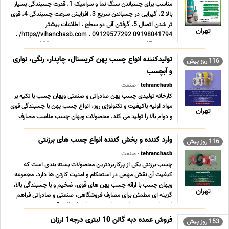
مناسب برای چسباندن سنگ نما و سرامیک 1. قدرت چسبندگی بسیار
بالا 2. گیرایی در چسباندن سریع 3. افزایش سرعت چسبندگی 4. قوی
تر شدن اتصال 5. گرفتن آنی دو سطح . اطلاعات بیشتر
تهران
09198041794 09129577292 . https//vihanchasb.com/ .
تهران – 17 شهریور – خیابان سر حد شمالی – پلاک 329 ... ...
تولیدکننده انواع چسب پهن کریستال، چاپدار، رنگی، نواری
116 روز پیش
و آبچسب
tehranchasb
- صنعت
کارخانه تولیدی چسب پهن صادراتی و صنعتی ویهان چسب با تکیه بر
مواد اولیه باکیفیت و تکنولوژی روز، انواع چسب پهن با چسبندگی قوی
تهران
و دوام بالا را تولید می کند. محصولات ویهان چسب مناسب مصارف
صنعتی، بسته بندی سنگین و صادرات بوده و از نظر استحکام و
یکنواختی کیفیت، مطابق با استانداردهای باز ... ...
وارد کننده و پخش کننده انواع چسب های برزنتی
116 روز پیش
tehranchasb
- صنعت
چسب برزنتی یکی از پرکاربردترین محصولات بسته بندی است که
کیفیت آن نقش مهمی در استحکام و امنیت کارتن ها دارد. مجموعه
ویهان چسب با ارائه چسب پهن های قوی، ضخیم و با چسبندگی بالا،
تهران
گزینه ای مطمئن برای مصارف فروشگاهی، صنعتی و صادراتی فراهم
کرده است. محصولات ویهان چسب با دوام بالا و قیمت ... ...
فروش عمده دبه گالن 10 لیتری درجه1 ارزان
153 روز پیش