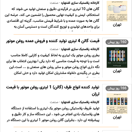
کارخانه پلاستیک سازی اشتهارد
- صنعت
گالن های 10 لیتری در فرآیندی دقیق و صنعتی تولید می شوند که
استحکام، ایمنی و کیفیت نهایی محصول را تضمین می کند. عرضه این
گالن ها به صورت عمده و با شرایط قیمتی مناسب، گزینه ای اقتصادی
تهران
برای واحدهای تولیدی و توزیع کنندگان است و دسترسی آسان به
محصولی کاربردی و قابل اعتماد را ممکن می س ... ...
قیمت گالن 4 لیتری تولید کننده و فروش عمده روغن موتور
160 روز پیش
کارخانه پلاستیک سازی اشتهارد
- صنعت
بطری روغن موتور یک لیتری به لحاظ کیفیت و کارایی کاملا مناسب
است و با توجه به قیمت مناسبی که دارد یکی ا بهترین انتخاب ها برای
نگه داری انواع روغن موتور و سایر روغن های صنعتی و ... است.این
تهران
بطری در رنگبندی دلخواه مشتریان امکان تولید دارد و حتی امکان
انتخاب نگ درب بطری نیز برای مشتری ... ...
تولید کننده انواع ظرف (گالن) 1 لیتری روغن موتور با قیمت
166 روز پیش
ارزان
کارخانه پلاستیک سازی اشتهارد
- صنعت
تولید ظروف پلاستیکی روغن موتور یک لیتری با استفاده از دستگاه
های پلاستیک بادی انجام می شود ، این دستگاه ساز و کار دقیق و
تهران
پیشرفته ای دارد ، بنابراین گالن روغن موتور 1 لیتری با این دستگاه در
مدت زمان کوتاه و با کیفیت بسیار بالا انجام می شود. از آنجایی که