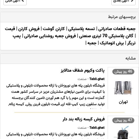
آگهی بعدی
آگهی قبلی
برچسبهای مرتبط
جعبه قطعات صادراتی
|
تسمه پلاستیکی
|
کارتن گوشت
|
فروش کارتن
|
قیمت
|
گالن پلاستیکی 70 لیتری صنعتی
|
فروش جعبه روشنایی صادراتی
|
پمپ
تریگر
|
برش اتوماتیک
|
جعبه
|
مشابه
پاکت وکیوم شفاف متالایز
46 روز پیش
Tabli.ghat
- صنعت
فروشگاه نایلون پله های نوروزخان با ارائه محصولات نایلونی و پلاستیکی
با کیفیت برای تامین نیازهای مشتریان عزیز در سراسر کشور همت
گمارده است و این مهم را با گرد هم آوردن تامین کنندگان برجسته
تهران
تولید سلفون, زیپ کیپ فله ای, قیمت نایلون, فریزر رولی, کیسه زباله,
سفره کاغذی, زیپ کیپ پلاستی ... ...
فروش کیسه زباله بند دار
47 روز پیش
Tabli.ghat
- صنعت
فروشگاه نایلون پله های نوروزخان با ارائه محصولات نایلونی و پلاستیکی