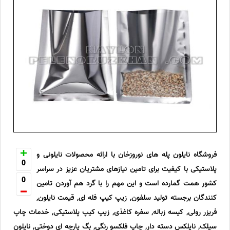
فروشگاه نایلون پله های نوروزخان با ارائه محصولات نایلونی و
0
پلاستیکی با کیفیت برای تامین نیازهای مشتریان عزیز در سراسر
0
کشور همت گمارده است و این مهم را با گرد هم آوردن تامین
کنندگان برجسته تولید سلفون, زیپ کیپ فله ای, قیمت نایلون,
فریزر رولی, کیسه زباله, سفره کاغذی, زیپ کیپ پلاستیکی, خدمات چاپ
سیلک, نایلکس دسته دار, چاپ فلکسو رنگی, بگ پارچه ای دوختی, نایلون