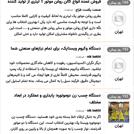
درون گالن روغن موتور از مای ... ...
فروش عمده انواع گالن روغن موتور 1 لیتری از تولید کننده
166 روز پیش
صنعت پلاست طراح
- صنعت
بطری روغن موتور یک لیتری به لحاظ کیفیت و کارایی کاملا مناسب
است و با توجه به قیمت مناسبی که دارد یکی ا بهترین انتخاب ها برای
نگه داری انواع روغن موتور و سایر روغن های صنعتی و ... است.این
تهران
بطری در رنگبندی دلخواه مشتریان امکان تولید دارد و حتی امکان
انتخاب نگ درب بطری نیز برای مشتری ... ...
دستگاه وکیوم ویستاپک، برای تمام نیازهای صنعتی شما
192 روز پیش
nik bakht
- صنعت
دیگر نگران اکسیداسیون، رطوبت و کاهش ماندگاری محصولات خود
نباشید. دستگاه وکیوم محفظه ای ویستا پک با استفاده از یک پمپ
وکیوم قدرتمند، محیطی کاملاً عاری از هوا ایجاد می کند و با تایمرهای
تهران
دیجیتال دقیق، فرآیند سیل را به کمال می رساند. بدنه تمام استیل این
دستگاه تضمین کننده بالاترین سط ... ...
دستگاه چسب زن دوموتوره: پایداری و عملکرد در ابعاد
192 روز پیش
مختلف
nik bakht
- صنعت
اگر به دنبال ارتقاء خط بسته بندی خود هستید، دستگاه چسب زن
دوموتوره ویستا پک بهترین انتخاب است. این دستگاه با دو موتور
تهران
قدرتمند، نوار چسب را به صورت همزمان از بالا و پایین بر روی کارتن