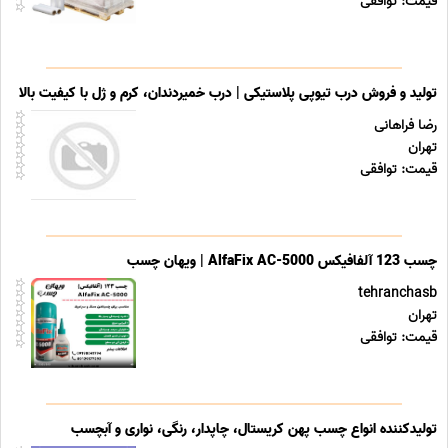
قیمت: توافقی
تولید و فروش درب تیوپی پلاستیکی | درب خمیردندان، کرم و ژل با کیفیت بالا
رضا فراهانی
تهران
قیمت: توافقی
چسب 123 آلفافیکس AlfaFix AC-5000 | ویهان چسب
tehranchasb
تهران
قیمت: توافقی
تولیدکننده انواع چسب پهن کریستال، چاپدار، رنگی، نواری و آبچسب