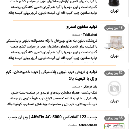
با کیفیت برای تامین نیازهای مشتریان عزیز در سراسر کشور همت
گمارده است و این مهم را با گرد هم آوردن تامین کنندگان برجسته
تهران
تولید سلفون, زیپ کیپ فله ای, قیمت نایلون, فریزر رولی, کیسه زباله,
سفره کاغذی, زیپ کیپ پلاستی ... ...
تولید سلفون استرچ
48 روز پیش
Tabli.ghat
- صنعت
فروشگاه نایلون پله های نوروزخان با ارائه محصولات نایلونی و پلاستیکی
با کیفیت برای تامین نیازهای مشتریان عزیز در سراسر کشور همت
گمارده است و این مهم را با گرد هم آوردن تامین کنندگان برجسته
تهران
تولید سلفون, زیپ کیپ فله ای, قیمت نایلون, فریزر رولی, کیسه زباله,
سفره کاغذی, زیپ کیپ پلاستی ... ...
تولید و فروش درب تیوپی پلاستیکی | درب خمیردندان، کرم
52 روز پیش
و ژل با کیفیت بالا
رضا فراهانی
- صنعت
تیک پلاست، همراه مطمئن برندهای تولیدی در صنعت بسته بندی
پلاستیکی. ما تولیدکننده تخصصی انواع درب ظروف تیوپی از جمله
تهران
درب خمیردندان، کرم، ژل و محصولات بهداشتی هستیم. کیفیت بالا،
آب بندی دقیق و طراحی استاندارد، تضمین کننده رضایت مشتریان
شماست. استفاده از مواد اولیه مرغوب و دستگاه های ... ...
چسب 123 آلفافیکس AlfaFix AC-5000 | ویهان چسب
85 روز پیش
tehranchasb
- صنعت