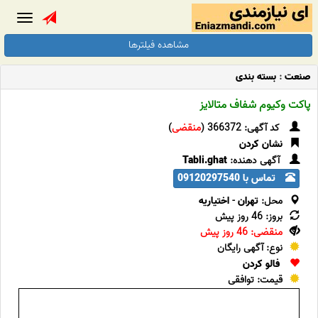
Toggle
gation
مشاهده فیلترها
صنعت
:
بسته بندی
پاکت وکیوم شفاف متالایز
کد آگهی: 366372 (
منقضی
)
نشان کردن
آگهی دهنده:
Tabli.ghat
تماس با 09120297540
محل:
تهران
-
اختیاریه
بروز: 46 روز پیش
منقضی: 46 روز پیش
نوع: آگهی رایگان
فالو کردن
قیمت: توافقی