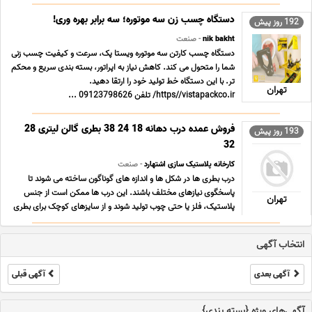
اعمال می کند و پلمپ محکم و استاندارد را تضمین می نماید. سرعت
بالا، مصرف چسب بهینه و قیمت مقرون به ... ...
دستگاه چسب زن سه موتوره؛ سه برابر بهره وری!
192 روز پیش
nik bakht
- صنعت
دستگاه چسب کارتن سه موتوره ویستا پک، سرعت و کیفیت چسب زنی
شما را متحول می کند. کاهش نیاز به اپراتور، بسته بندی سریع و محکم
تر. با این دستگاه خط تولید خود را ارتقا دهید.
تهران
https//vistapackco.ir/ تلفن 09123798626 ...
فروش عمده درب دهانه 18 24 38 بطری گالن لیتری 28
193 روز پیش
32
کارخانه پلاستیک سازی اشتهارد
- صنعت
درب بطری ها در شکل ها و اندازه های گوناگون ساخته می شوند تا
پاسخگوی نیازهای مختلف باشند. این درب ها ممکن است از جنس
تهران
پلاستیک، فلز یا حتی چوب تولید شوند و از سایزهای کوچک برای بطری
های نوشیدنی فردی تا اندازه های بزرگ تر برای ظروف خانوادگی یا
صنعتی کاربرد دارند. برخی مدل ها به صورت ... ...
انتخاب آگهی
آگهی بعدی
آگهی قبلی
آگهی‌های ویژه {بسته بندی}