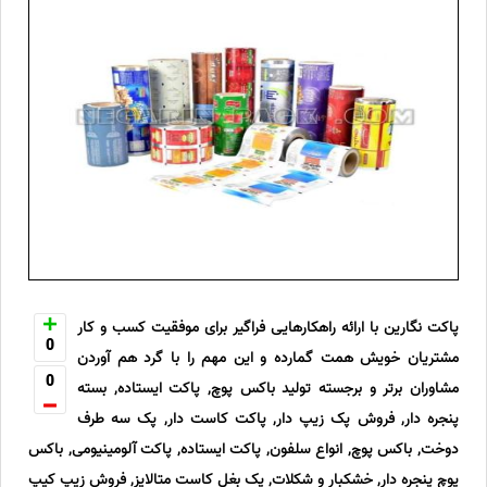
پاکت نگارین با ارائه راهکارهایی فراگیر برای موفقیت کسب و کار
0
مشتریان خویش همت گمارده و این مهم را با گرد هم آوردن
0
مشاوران برتر و برجسته تولید باکس پوچ, پاکت ایستاده, بسته
پنجره دار, فروش پک زیپ دار, پاکت کاست دار, پک سه طرف
دوخت, باکس پوچ, انواع سلفون, پاکت ایستاده, پاکت آلومینیومی, باکس
پوچ پنجره دار, خشکبار و شکلات, پک بغل کاست متالایز, فروش زیپ کیپ