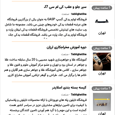
سپر جلو و عقب کی ام سی J7
1 ساعت پیش
tablighatiha
- صنعت
فروشگاه لوازم یدکی گسپ GASP به عنوان یکی از بزرگترین فروشگاه
های عرضه قطعات یدکی خودروهای چینی می باشد. مجموعه ما شامل
وب سایت های اینترنتی تخصصی فروشگاه قطعات یدکی لیفان پارت و
تهران
فروشگاه لوازم یدکی جک پارت می باشد. فروشگاه قطعات یدکی جک
پارت همراه با رشد تکنولوژی و متعاقباً سرعت ت ... ...
دوره آموزش مخراجکاری ارزان
1 ساعت پیش
Tablighatiha
- صنعت
آموزشگاه طلا و جواهرسازی شهید مصیبی با 20 سال سابقه ساخت طلا
و جواهر در استان یزد و تهران و عضو مرکز آموزش علوم و فنون طلا و
جواهر سازى ، کلاس هاى آموزشگاه طلا و جواهر سازى هم آقایان و هم
تهران
خانم ها را برگزار می کند. طراحى و گوهر تراشی, آموزش مخراج کاری,
مدرک دیپلم طلا و جواهر سازی ... ...
کیسه بسته بندی اسلایدر
1 ساعت پیش
Tablighatiha
- صنعت
فروشگاه نایلون پله های نوروزخان با ارائه محصولات نایلونی و پلاستیکی
با کیفیت برای تامین نیازهای مشتریان عزیز در سراسر کشور همت
گمارده است و این مهم را با گرد هم آوردن تامین کنندگان برجسته
تهران