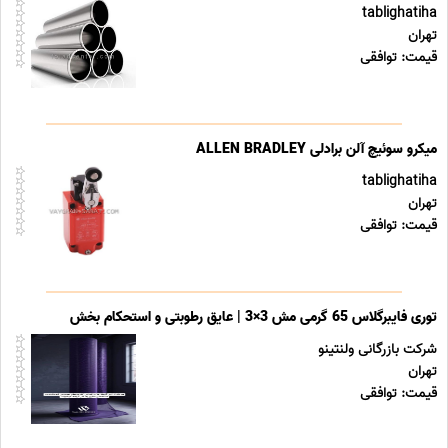
tablighatiha
تهران
قیمت: توافقی
میکرو سوئیچ آلن برادلی ALLEN BRADLEY
tablighatiha
تهران
قیمت: توافقی
توری فایبرگلاس 65 گرمی مش 3×3 | عایق رطوبتی و استحکام بخش
شرکت بازرگانی ولنتینو
تهران
قیمت: توافقی