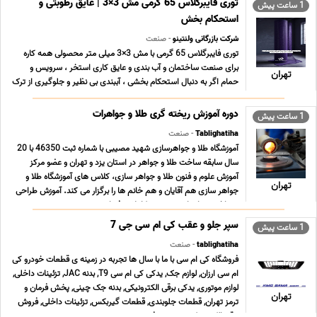
توری فایبرگلاس 65 گرمی مش 3×3 | عایق رطوبتی و
1 ساعت پیش
استحکام بخش
شرکت بازرگانی ولنتینو
- صنعت
توری فایبرگلاس 65 گرمی با مش 3×3 میلی متر محصولی همه کاره
برای صنعت ساختمان و آب بندی و عایق کاری استخر ، سرویس و
تهران
حمام اگر به دنبال استحکام بخشی ، آببندی بی نظیر و جلوگیری از ترک
خوردگی در پروژه های خود هستید ، این محصول پاسخگوی نیاز
شماست. مشخصات فنی محصول · چشمه (مش) 3×3 میلی م ... ...
دوره آموزش ریخته گری طلا و جواهرات
1 ساعت پیش
Tablighatiha
- صنعت
آموزشگاه طلا و جواهرسازی شهید مصیبی با شماره ثبت 46350 با 20
سال سابقه ساخت طلا و جواهر در استان یزد و تهران و عضو مرکز
آموزش علوم و فنون طلا و جواهر سازى، کلاس هاى آموزشگاه طلا و
تهران
جواهر سازى هم آقایان و هم خانم ها را برگزار می کند. آموزش طراحى
و ساخت جواهرات به صورت کاملا حرفه اى ... ...
سپر جلو و عقب کی ام سی جی 7
1 ساعت پیش
tablighatiha
- صنعت
فروشگاه کی ام سی با ما با سال ها تجربه در زمینه ی قطعات خودرو کی
ام سی ارزان, لوازم جک, یدکی کی ام سی T9, بدنه JAC, تزئینات داخلی,
لوازم موتوری, یدکی برقی الکترونیکی, بدنه جک چینی, پخش فرمان و
تهران
ترمز تهران, قطعات جلوبندی, قطعات گیربکس, تزئینات داخلی, فروش
برقی الکترونیکی, سیستم فرم ... ...