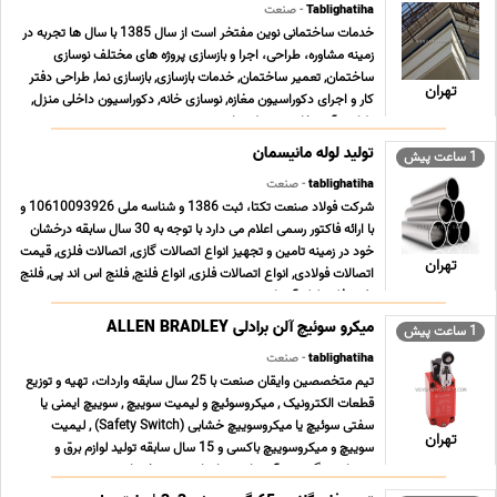
Tablighatiha
- صنعت
خدمات ساختمانی نوین مفتخر است از سال 1385 با سال ها تجربه در
زمینه مشاوره، طراحی، اجرا و بازسازی پروژه های مختلف نوسازی
ساختمان, تعمیر ساختمان, خدمات بازسازی, بازسازی نما, طراحی دفتر
تهران
کار و اجرای دکوراسیون مغازه, نوسازی خانه, دکوراسیون داخلی منزل,
طراحی آشپزخانه, محوطه سازی و نصب ... ...
تولید لوله مانیسمان
1 ساعت پیش
tablighatiha
- صنعت
شرکت فولاد صنعت تکتا، ثبت 1386 و شناسه ملی 10610093926 و
با ارائه فاکتور رسمی اعلام می دارد با توجه به 30 سال سابقه درخشان
خود در زمینه تامین و تجهیز انواع اتصالات گازی, اتصالات فلزی, قیمت
تهران
اتصالات فولادی, انواع اتصالات فلزی, انواع فلنج, فلنج اس اند پی, فلنج
نفت, فلنج لوله آب, اتص ... ...
میکرو سوئیچ آلن برادلی ALLEN BRADLEY
1 ساعت پیش
tablighatiha
- صنعت
تیم متخصصین وایقان صنعت با 25 سال سابقه واردات، تهیه و توزیع
قطعات الکترونیک , میکروسوئیچ و لیمیت سوییچ , سوییچ ایمنی یا
سفتی سوئیچ یا میکروسوییچ خشابی (Safety Switch) , لیمیت
تهران
سوییچ و میکروسوییچ باکسی و 15 سال سابقه تولید لوازم برق و
روشنایی ، گرد هم آمده است تا جامع ترین خدمات ت ... ...