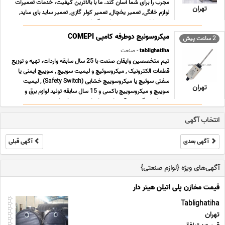
مجرب را برای شما آسان کند. ما با بالاترین کیفیت، خدمات تعمیرات
تهران
لوازم خانگی, تعمیر یخچال, تعمیر کولر گازی, تعمیر ساید بای ساید,
تعمیر لباسشویی, تعمیر پکیج گرمایش ... ...
میکروسوئیچ دوطرفه کامپی COMEPI
2 ساعت پیش
tablighatiha
- صنعت
تیم متخصصین وایقان صنعت با 25 سال سابقه واردات، تهیه و توزیع
قطعات الکترونیک , میکروسوئیچ و لیمیت سوییچ , سوییچ ایمنی یا
سفتی سوئیچ یا میکروسوییچ خشابی (Safety Switch) , لیمیت
تهران
سوییچ و میکروسوییچ باکسی و 15 سال سابقه تولید لوازم برق و
روشنایی ، گرد هم آمده است تا جامع ترین خدمات ت ... ...
انتخاب آگهی
آگهی بعدی
آگهی قبلی
آگهی‌های ویژه {لوازم صنعتی}
قیمت مخازن پلی اتیلن هیتر دار
Tablighatiha
تهران