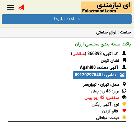
Toggle
gation
مشاهده فیلترها
صنعت
:
لوازم صنعتی
پاکت بسته بندی مجلسی ارزان
کد آگهی: 366393 (
منقضی
)
نشان کردن
آگهی دهنده:
Agahi88
تماس با 09120297540
محل:
تهران
-
تهران‌سر
بروز: 43 روز پیش
منقضی: 43 روز پیش
نوع: آگهی رایگان
فالو کردن
قیمت: توافقی