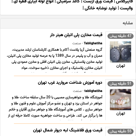
فایبرگلاس
|
قیمت ورق آزبست
|
کاغذ سرامیکی
|
انواع لوله ابیاری قطره ای
|
والپست
|
تولید نوشابه خانگی
|
مشابه
قیمت مخازن پلی اتیلن هیتر دار
47 دقیقه پیش
Tablighatiha
- صنعت
گروه صنعتی آریا پلاست آکام با همکاری کارشناسان ارشد مدیریت،
عمران و آب و پلیمر در سال 1389 پا به عرصه تولید مخازن پلی اتیلن،
تولید مخزن پلاستیکی، مخزن پلی اتیلن افقی و مخزن عمودی پلی
تهران
اتیلن, مخازن پلاستیک و اجرای مخازن ذخیره سوخت، مواد
شمیمیایی، آب و فاضلاب گذاشت و هم اکنون در کار ... ...
دوره آموزش شناخت مروارید غرب تهران
51 دقیقه پیش
tablighatiha
- صنعت
آموزشگاه طلا و جواهرسازی مصیبی با 20 سال سابقه ساخت طلا و
جواهر در استان یزد و تهران و عضو مرکز آموزش علوم و فنون طلا و
جواهر سازى ، کلاس هاى آموزشگاه طلا و جواهر سازى آقایان و خانم
تهران
ها را برگزار می کند. طراحى و ساخت جواهربه صورت کاملا حرفه اى از
مبتدى تا پیشرفته و با ارائه مدرک د ... ...
قیمت ورق فلاشینگ لبه دیوار شمال تهران
55 دقیقه پیش