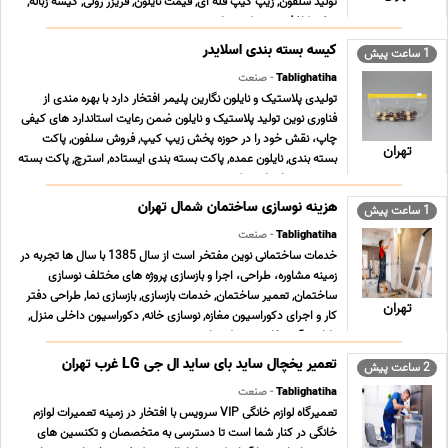
تولید سلفون, زیپ کیپ فله ای, قیمت نایلون, فریزر رولی, کیسه زباله,
سفره کاغذی, زیپ کیپ پلاستی ... ...
کیسه بسته بندی اسلایدر
1 ساعت پیش
Tablighatiha
- صنعت
تولیدی پلاستیک و نایلون نگارین پلیمر افتخار دارد با بهره مندی از
فناوری نوین تولید پلاستیک و نایلون ضمن رعایت استاندارد های کیفی
چاپ، نقش خود را در حوزه پخش زیپ کیپ, فروش سلفون, پاکت
تهران
بسته بندی, نایلون عمده, پاکت بسته بندی ایستاده, استرچ, پاکت بسته
بندی زیپ دار, پلاستیک بسته بندی ... ...
هزینه نوسازی ساختمان شمال تهران
1 ساعت پیش
Tablighatiha
- صنعت
خدمات ساختمانی نوین مفتخر است از سال 1385 با سال ها تجربه در
زمینه مشاوره، طراحی، اجرا و بازسازی پروژه های مختلف نوسازی
ساختمان, تعمیر ساختمان, خدمات بازسازی, بازسازی نما, طراحی دفتر
تهران
کار و اجرای دکوراسیون مغازه, نوسازی خانه, دکوراسیون داخلی منزل,
طراحی آشپزخانه, محوطه سازی و نصب ... ...
تعمیر یخچال ساید بای ساید ال جی LG غرب تهران
2 ساعت پیش
Tablighatiha
- صنعت
تعمیرگاه لوازم خانگی VIP سرویس با افتخار در زمینه تعمیرات لوازم
خانگی در کنار شما است تا دسترسی به متخصصان و تکنسین های