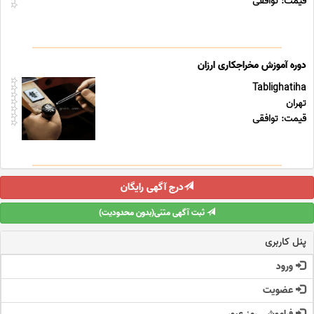
قیمت: توافقی
دوره آموزش مخراجکاری ارزان
Tablighatiha
تهران
قیمت: توافقی
درج آگهی رایگان
ثبت آگهی متنی(بدون محدودیت)
پنل کاربری
ورود
عضویت