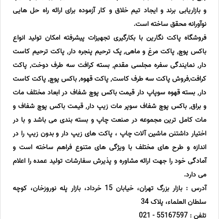
و بازاریابی برند و ایجاد تیم خلاق و کار آزموده برای ارائه راه حل هایی
نوآورانه محقق ساخته است.
فروشگاه پاکت نگارین با بکارگیری تجهیزات پیشرفته امکان تولید انواع
باکس پوچ, پاکت مرغ و ماهی, پک ترحیم پنجره دار, پاکت ترحیم کاست
دار, نمایندگی سفره مجلسی مقدم, بسته کرافت سه طرف دوخت, پاکت
کرافت,فروش پاکت سه طرف کاست, پاکت قهوه, باکس پوچ, پاکت کاست
دار, بسته قهوه سوپاپ دار قیمت باکس پوچ شفاف در ابعاد مختلف مات
و براق, باکس پوچ شفاف سوپر مات زیپ دار, قیمت باکس پوچ شفاف و
مات کامل ترین مجموعه در صنعت چاپ و بسته بندی می باشد و با در
اختیار داشتنن ماشین آلات چاپ ، پاکت های زیپ دار و بدون زیپ را در
اندازه و طرح های مختلف با ویژگی های متنوع فراهم ساخته است و
آمادگی خود را جهت ارائه مشاوره و پذیرش سفارشات تولید عمده را اعلام
می دارد.
آدرس : بازار بزرگ تهران، خیابان 15 خرداد، بازار پله نوروزخان، کوچه
سلطان العلماء، پلاک 34
تلفن : 55167597 - 021