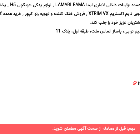
قطعات یدکی جک JAC J5 , خرید عمده تزئینات دا
KALUT , لوازم بدنه رنو تالیسمان , زنجیر تایم اکستریم XTRIM VX , فروش خنک کننده و تهویه رنو کپچر , خری
شتریان عزیز خود را جلب کند.
م نوایی، پاساژ الماس ملت، طبقه اول، پلاک 11
مهم: قبل از معامله از صحت آگهی مطمئن شوید.