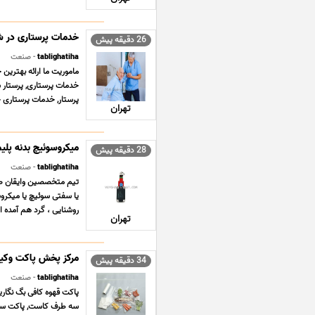
خدمات پرستاری در ش
26 دقیقه پیش
tablighatiha
- صنعت
ماموریت ما ارائه بهترین 
خدمات پرستاری, پرستار س
پرستار, خدمات پرستاری خ
تهران
میکروسوئیچ بدنه پلی
28 دقیقه پیش
tablighatiha
- صنعت
روشنایی ، گرد هم آمده ا
تهران
مرکز پخش پاکت وکی
34 دقیقه پیش
tablighatiha
- صنعت
پاکت قهوه کافی بگ نگاری
سه طرف کاست, پاکت سوپاپ