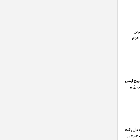
ترین
اعزام
 سوییچ ایمنی
 سال سابقه تولید لوازم برق و
دار, پاکت
ته بندی,