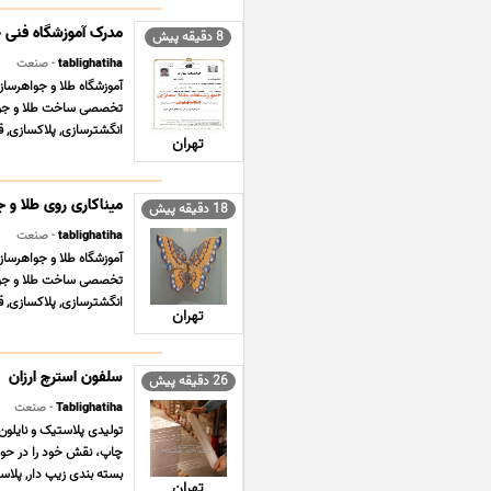
مدرک آموزشگاه فنی 
8 دقیقه پیش
tablighatiha
- صنعت
تخصصی ساخت طلا و جواهر
انگشترسازی, پلاکسازی, قل
تهران
میناکاری روی طلا و ج
18 دقیقه پیش
tablighatiha
- صنعت
تخصصی ساخت طلا و جواهر
انگشترسازی, پلاکسازی, قل
تهران
سلفون استرچ ارزان
26 دقیقه پیش
Tablighatiha
- صنعت
تولیدی پلاستیک و نایلون 
چاپ، نقش خود را در حوز
بسته بندی زیپ دار, پلاس
تهران