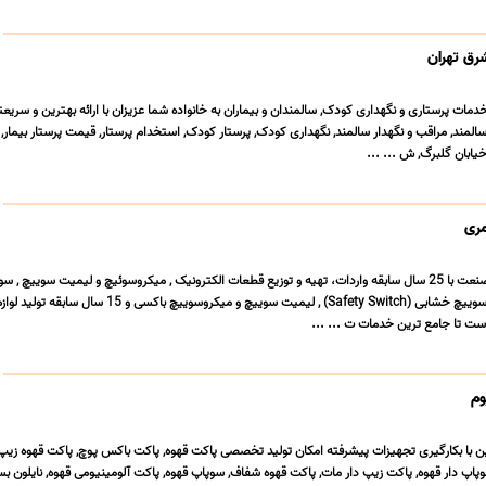
رق تهران
خدمات پرستاری و نگهداری کودک, سالمندان و بیماران به خانواده شما عزیزان با ارائه بهترین و سریع
المند, مراقب و نگهدار سالمند, نگهداری کودک, پرستار کودک, استخدام پرستار, قیمت پرستار بیمار, 
یابان گلبرگ, ش ... ...
مری
تیم متخصصین وایقان صنعت با 25 سال سابقه واردات، تهیه و توزیع قطعات الکترونیک , میکروسوئیچ و لیمیت سوییچ ,
یا سفتی سوئیچ یا میکروسوییچ خشابی (Safety Switch) , لیمیت سوییچ و میکروسوییچ باکسی و 15
ست تا جامع ترین خدمات ت ... ...
وم
ن با بکارگیری تجهیزات پیشرفته امکان تولید تخصصی پاکت قهوه, پاکت باکس پوچ, پاکت قهوه زیپ 
 دار قهوه, پاکت زیپ دار مات, پاکت قهوه شفاف, سوپاپ قهوه, پاکت آلومینیومی قهوه, نایلون بس