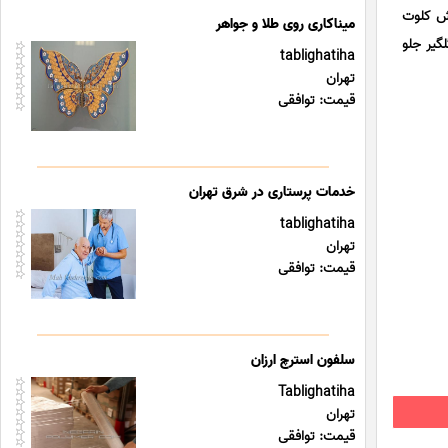
خلی لاماری ایما LAMARI EAMA , لوازم یدکی هونگچی H5 , پخش کلوت
میناکاری روی طلا و جواهر
د عمده گلگیر جلو
tablighatiha
تهران
قیمت: توافقی
خدمات پرستاری در شرق تهران
tablighatiha
تهران
قیمت: توافقی
سلفون استرچ ارزان
Tablighatiha
تهران
قیمت: توافقی