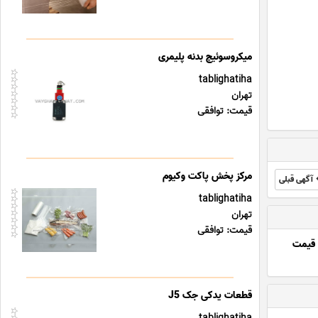
میکروسوئیچ بدنه پلیمری
tablighatiha
تهران
قیمت: توافقی
مرکز پخش پاکت وکیوم
آگهی قبلی
tablighatiha
تهران
قیمت: توافقی
قیمت
قطعات یدکی جک J5