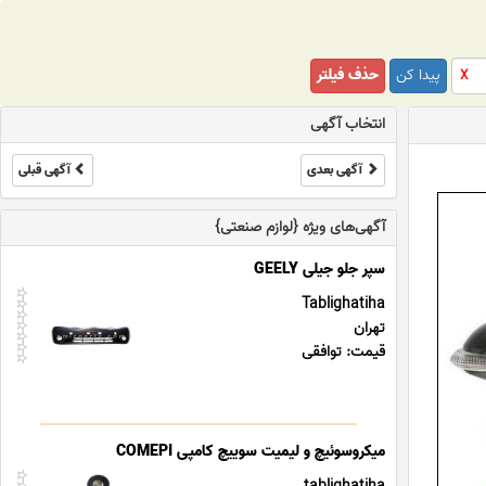
پیدا کن
حذف فیلتر
X
انتخاب آگهی
آگهی بعدی
آگهی قبلی
آگهی‌های ویژه {لوازم صنعتی}
سپر جلو جیلی GEELY
Tablighatiha
تهران
قیمت: توافقی
میکروسوئیچ و لیمیت سوییچ کامپی COMEPI