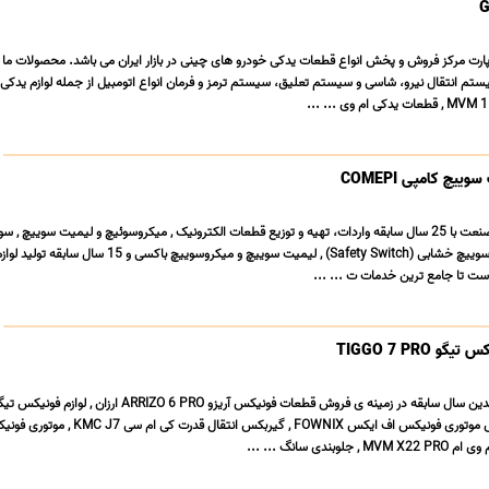
رپارت مرکز فروش و پخش انواع قطعات یدکی خودرو های چینی در بازار ایران می باشد. محصولات ما
تم انتقال نیرو، شاسی و سیستم تعلیق، سیستم ترمز و فرمان انواع اتومبیل از جمله لوازم یدکی 
یچ کامپی COMEPI
تیم متخصصین وایقان صنعت با 25 سال سابقه واردات، تهیه و توزیع قطعات الکترونیک , میکروسوئیچ و لیمیت سوییچ ,
یا سفتی سوئیچ یا میکروسوییچ خشابی (Safety Switch) , لیمیت سوییچ و میکروسوییچ باکسی و 15
ست تا جامع ترین خدمات ت ... ...
TIGGO 7 PRO
PRO MAX اصلی , فروش موتوری فونیکس اف ایکس FOWNIX , گیربکس انتقال قدرت ک