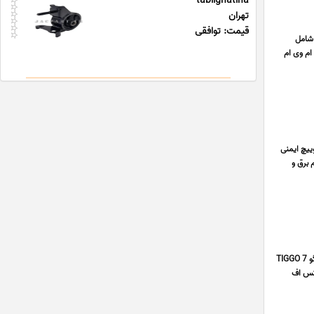
tablighatiha
تهران
قیمت: توافقی
 شامل
ام وی ام
 سوییچ ایمنی
 سال سابقه تولید لوازم برق و
فروشگاه قطعه با ما با چندین سال سابقه در زمینه ی فروش قطعات فونیکس آریزو ARRIZO 6 PRO ارزان , لوازم فونیکس تیگو TIGGO 7
ی ام سی KMC J7 , موتوری فونیکس اف