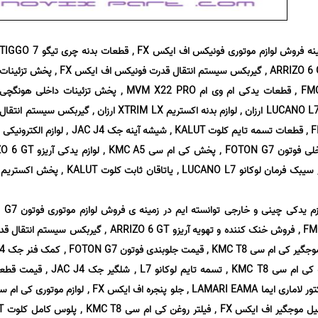
نویکس پارت با سال ها تجربه در زمینه فروش لوازم موتوری فونیکس اف ایکس FX , قطعات بدنه چری تیگو IGGO 7
PRO , لوازم خودرو فونیکس آریزو ARRIZO 6 GT , گیربکس سیستم انتقال قدرت فونیکس اف ایکس FX , پخش تزئینات
داخلی اف ام سی فردا موتور FMC 511 , قطعات یدکی ام وی ام MVM X22 PRO , پخش تزئینات داخلی هونگچی
HONGQI H5 , لوازم موتوری لوکانو LUCANO L7 ارزان , لوازم بدنه اکستریم XTRIM LX ارزان , گیربکس سیستم انتقال
قدرت اف ام سی فردا موتور FMC SX5 , قطعات تسمه تایم کلوت KALUT , شیشه آینه جک 
با سال ها تجربه در فروش انواع لوازم ید
ارزان , شیشه آینه اف ام سی FMC SX5 , فروش خنک کننده و تهویه آریزو ARRIZO 6 GT , گیرب
لوازم یدکی هونگچی H9 , لوازم بدنه کی ام سی KMC T8 , تسمه تایم لوکان