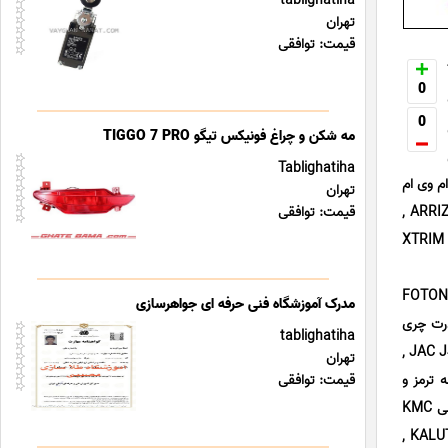
tablighatiha
تهران
قیمت: توافقی
T
0
0
مه شکن و چراغ فونیکس تیگو TIGGO 7 PRO
Tablighatiha
JAC J4 , لوازم الکترونیکی ام وی ام
تهران
MVM X22 PRO , خرید تزئینات داخلی فوتون FOTON G7 , پخش کی ام سی KMC A5 , لوازم یدکی آریزو ARRIZO 6 GT ,
قیمت: توافقی
قطعات یدکی اکستریم XTRIM LX , سیبک فرمان لوکانو LUCANO L7 , یاتاقان ثابت کلوت KALUT , پخش اکستریم XTRIM
کی چینی و خارجی توانسته ایم در زمینه ی فروش لوازم موتوری فوتون FOTON G7
مدرک آموزشگاه فنی حرفه ای جواهرسازی
کس سیستم انتقال قدرت چری
tablighatiha
تیگو TIGGO 7 PRO , قطعات میل موجگیر کی ام سی KMC T8 , قیمت جلوبندی فوتون FOTON G7 , کمک فنر جک JAC J4 ,
تهران
و L7 , شلگیر جک JAC J4 , قیمت قطعه ترمز و
قیمت: توافقی
تعلیق هونگچی HONGQI H5 , پروژکتور لاماری ایما LAMARI EAMA , جلو پنجره اف ایکس FX , لوازم موتوری کی ام سی KMC
T8 , لوازم موتوری فیدلیتی پرستیژ, میل موجگیر اف ایکس FX , فیلتر روغن کی ام سی KMC T8 , پلوس کامل کلوت KALUT ,