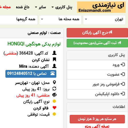
پنل کاربری
سایر
داغ شده
مجله خ
تهران
همه محله ها
همه گروهها
درج آگهی رایگان
صنعت
:
لوازم صنعتی
ثبت آگهی متنی(بدون محدودیت)
لوازم یدکی هونگچی HONGQI
کد آگهی: 366428 (
منقضی
)
پنل کاربری
نشان کردن
ورود
آگهی دهنده:
Mira
تماس با 09124840512
عضویت
محل:
تهران
-
تهران‌سر
فراموشی رمز عبور
بروز: 41 روز پیش
دانلود اپلیکیشن
منقضی: 41 روز پیش
نوع: آگهی رایگان
اطلاعات
فالو کردن
قیمت: توافقی
هر ستاره هر روز 3 هزار تومان
تعرفه آگهی ویژه