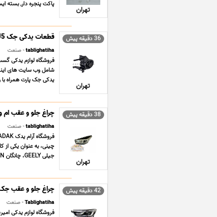
پاکت پنجره دار, بسته ایست
تهران
قطعات یدکی جک J5
36 دقیقه پیش
tablighatiha
- صنعت
شامل وب سایت های اینتر
یدکی جک پارت همراه با رش
تهران
چراغ جلو و عقب ام وی ام  PRO
38 دقیقه پیش
tablighatiha
- صنعت
جیلی GEELY، چانگان CHANGAN، چری CHERY، دانگ فنگ DONGF ... ...
تهران
چراغ جلو و عقب جک AC
42 دقیقه پیش
Tablighatiha
- صنعت
فروشگاه لوازم یدکی امی