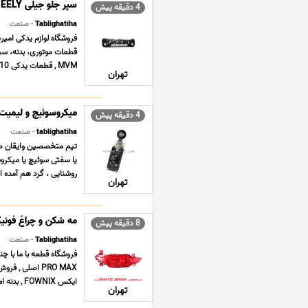
سپر جلو جیلی GEELY
4 دقیقه پیش
Tablighatiha
- صنعت
فروشگاه لوازم یدکی امی
قطعات موتوری، بدنه، سیس
MVM , قطعات یدکی MVM 110 , قطعات یدکی ام وی ... ...
تهران
میکروسوئیچ و لیمیت سوی
4 دقیقه پیش
tablighatiha
- صنعت
روشنایی ، گرد هم آمده ا
تهران
مه شکن و چراغ فونیکس تیگو 
8 دقیقه پیش
Tablighatiha
- صنعت
ایکس FOWNIX , بدنه ام وی ام MVM X22 PRO , جلوبندی سانگ ... ...
تهران