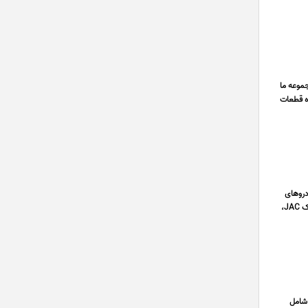
 مجموعه ما
ه قطعات
خودروهای
چینی، به عنوان یکی از کامل ترین مراکز تهیه قطعات یدکی خودروهای ام جی MG، ام وی ام MVM، برلیانس Brilliance، جک JAC،
 شامل