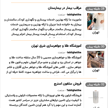
لیفان 520, قطعات موتوری لیفان 5 ... ...
مراقب بیمار در بیمارستان
28 دقیقه پیش
tablighatiha
- صنعت
ماموریت ما ارائه بهترین خدمات پرستاری و نگهداری کودک, سالمندان و
بیماران به خانواده شما عزیزان با ارائه بهترین و سریعترین خدمات
پرستاری, پرستار سالمند, مراقب و نگهدار سالمند, نگهداری کودک,
تهران
پرستار کودک, استخدام پرستار, قیمت پرستار بیمار, اعزام پرستار,
خدمات پرستاری خیابان گلبرگ, ش ... ...
آموزشگاه طلا و جواهرسازی شرق تهران
30 دقیقه پیش
tablighatiha
- صنعت
آموزشگاه طلا و جواهرسازی مصیبی با 20 سال سابقه ساخت طلا و
جواهر در استان یزد و تهران و عضو مرکز آموزش علوم و فنون طلا و
جواهر سازى ، کلاس هاى آموزشگاه طلا و جواهر سازى آقایان و خانم
تهران
ها را برگزار می کند. طراحى و ساخت جواهربه صورت کاملا حرفه اى از
مبتدى تا پیشرفته و با ارائه مدرک د ... ...
فروش سلفون استرچ
32 دقیقه پیش
Tablighatiha
- صنعت
فروشگاه نایلون پله های نوروزخان با ارائه محصولات نایلونی و پلاستیکی
با کیفیت برای تامین نیازهای مشتریان عزیز در سراسر کشور همت
گمارده است و این مهم را با گرد هم آوردن تامین کنندگان برجسته