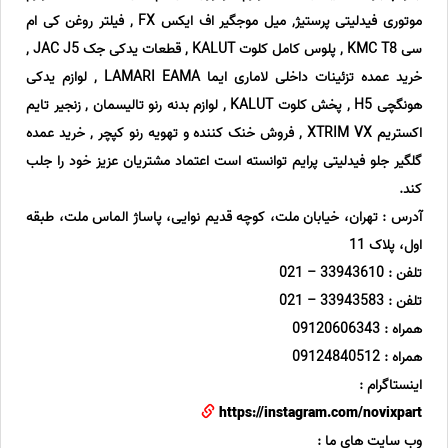
موتوری فیدلیتی پرستیژ, میل موجگیر اف ایکس FX , فیلتر روغن کی ام
سی KMC T8 , پلوس کامل کلوت KALUT , قطعات یدکی جک JAC J5 ,
خرید عمده تزئینات داخلی لاماری ایما LAMARI EAMA , لوازم یدکی
هونگچی H5 , پخش کلوت KALUT , لوازم بدنه رنو تالیسمان , زنجیر تایم
اکستریم XTRIM VX , فروش خنک کننده و تهویه رنو کپچر , خرید عمده
گلگیر جلو فیدلیتی پرایم توانسته است اعتماد مشتریان عزیز خود را جلب
کند.
آدرس : تهران، خیابان ملت، کوچه قدیم نوایی، پاساژ الماس ملت، طبقه
اول، پلاک 11
تلفن : 33943610 – 021
تلفن : 33943583 – 021
همراه : 09120606343
همراه : 09124840512
اینستاگرام :
https://instagram.com/novixpart
وب سایت های ما :