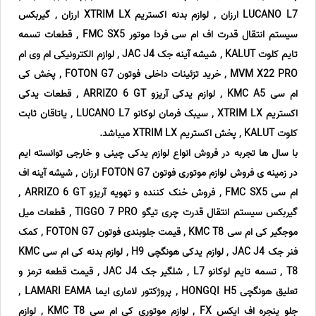
LUCANO L7 ارزان , لوازم بدنه اکستریم XTRIM LX ارزان , گیربکس
سیستم انتقال قدرت اف ام سی فردا موتور FMC SX5 , قطعات تسمه
تایم کلوت KALUT , شیشه آینه جک JAC J4 , لوازم الکترونیکی ام وی ام
MVM X22 PRO , خرید تزئینات داخلی فوتون FOTON G7 , پخش کی
ام سی KMC A5 , لوازم یدکی آریزو ARRIZO 6 GT , قطعات یدکی
اکستریم XTRIM LX , سیبک فرمان لوکانو LUCANO L7 , یاتاقان ثابت
کلوت KALUT , پخش اکستریم XTRIM LX میباشد.
با سال ها تجربه در فروش انواع لوازم یدکی چینی و خارجی توانسته ایم
در زمینه ی فروش لوازم موتوری فوتون FOTON G7 ارزان , شیشه آینه اف
ام سی FMC SX5 , فروش خنک کننده و تهویه آریزو ARRIZO 6 GT ,
گیربکس سیستم انتقال قدرت چری تیگو TIGGO 7 PRO , قطعات میل
موجگیر کی ام سی KMC T8 , قیمت جلوبندی فوتون FOTON G7 , کمک
فنر جک JAC J4 , لوازم یدکی هونگچی H9 , لوازم بدنه کی ام سی KMC
T8 , تسمه تایم لوکانو L7 , شلگیر جک JAC J4 , قیمت قطعه ترمز و
تعلیق هونگچی HONGQI H5 , پروژکتور لاماری ایما LAMARI EAMA ,
جلو پنجره اف ایکس FX , لوازم موتوری کی ام سی KMC T8 , لوازم