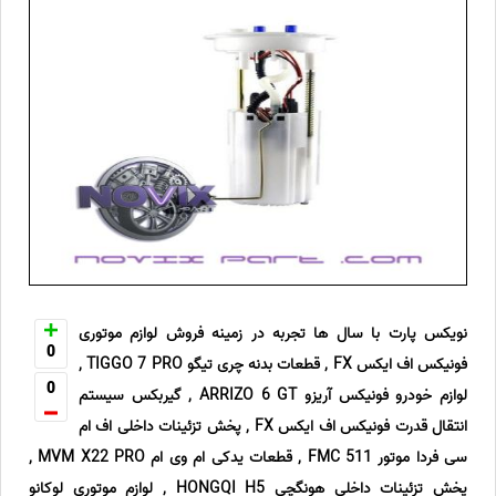
نویکس پارت با سال ها تجربه در زمینه فروش لوازم موتوری
0
فونیکس اف ایکس FX , قطعات بدنه چری تیگو TIGGO 7 PRO ,
0
لوازم خودرو فونیکس آریزو ARRIZO 6 GT , گیربکس سیستم
انتقال قدرت فونیکس اف ایکس FX , پخش تزئینات داخلی اف ام
سی فردا موتور FMC 511 , قطعات یدکی ام وی ام MVM X22 PRO ,
پخش تزئینات داخلی هونگچی HONGQI H5 , لوازم موتوری لوکانو