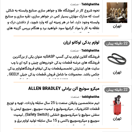
Tablighatiha
- صنعت
نحوه شروع کار در آموزشگاه طلا و جواهر سازی صنایع وابسته به شکلی
است که مدارک مهارتی بسیار کمی در جواهر سازی، نقره سازی و صنایع
وابسته وجود دارد، اما در هر زمینه ای که وارد شوید، از داشتن درک و
تهران
علاقه به کار با مواد گرانبها سود خواهید برد و هنگام بررسی گزینه های
خود در آموزشگاه طلا ... ...
لوازم یدکی لوکانو ارزان
22 دقیقه پیش
Tablighatiha
- صنعت
فروشگاه آنلاین لوازم یدکی گسپ GASPبه عنوان یکی از بزرگترین
فروشگاه های عرضه قطعات یدکی خودروهای چینی و کره ای با وب
سایت های اینترنتی تخصصیقطعات یدکی لیفانو فروشگاهلوازم یدکی
تهران
جکمی باشد. محصولات ما شامل فروش قطعات یدکی جیلی GEELY ,
قطعات یدکی ام وی ام MVM X33 , قطعات یدکی دانگ فنگ ... ...
میکرو سوئیچ آلن برادلی ALLEN BRADLEY
22 دقیقه پیش
tablighatiha
- صنعت
تیم متخصصین وایقان صنعت با 25 سال سابقه واردات، تهیه و توزیع
قطعات الکترونیک , میکروسوئیچ و لیمیت سوییچ , سوییچ ایمنی یا
سفتی سوئیچ یا میکروسوییچ خشابی (Safety Switch) , لیمیت
تهران
سوییچ و میکروسوییچ باکسی و 15 سال سابقه تولید لوازم برق و
روشنایی ، گرد هم آمده است تا جامع ترین خدمات ت ... ...