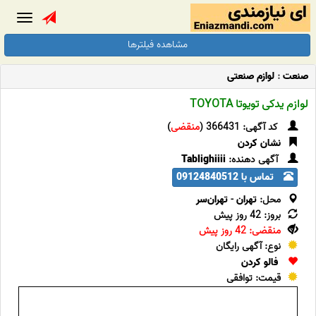
Toggle
gation
مشاهده فیلترها
صنعت
:
لوازم صنعتی
لوازم یدکی تویوتا TOYOTA
کد آگهی: 366431 (
منقضی
)
نشان کردن
آگهی دهنده:
Tablighiiii
تماس با 09124840512
محل:
تهران
-
تهران‌سر
بروز: 42 روز پیش
منقضی: 42 روز پیش
نوع: آگهی رایگان
فالو کردن
قیمت: توافقی