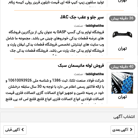
تهران
تولید سلفون, زیپ کیپ فله ای, قیمت نایلون, فریزر رولی, کیسه زباله,
سفره کاغذی, زیپ کیپ پلاستی ... ...
سپر جلو و عقب جک JAC
36 دقیقه پیش
tablighatiha
- صنعت
فروشگاه لوازم یدکی گسپ GASP به عنوان یکی از بزرگترین فروشگاه
های عرضه قطعات یدکی خودروهای چینی می باشد. مجموعه ما شامل
وب سایت های اینترنتی تخصصی فروشگاه قطعات یدکی لیفان پارت و
تهران
فروشگاه لوازم یدکی جک پارت می باشد. فروشگاه قطعات یدکی جک
پارت همراه با رشد تکنولوژی و متعاقباً سرعت ت ... ...
فروش لوله مانیسمان سبک
40 دقیقه پیش
tablighatiha
- صنعت
شرکت فولاد صنعت تکتا، ثبت 1386 و شناسه ملی 10610093926 و
با ارائه فاکتور رسمی اعلام می دارد با توجه به 30 سال سابقه درخشان
خود در زمینه تامین و تجهیز انواع اتصالات گازی, اتصالات فلزی, قیمت
تهران
اتصالات فولادی, انواع اتصالات فلزی, انواع فلنج, فلنج اس اند پی, فلنج
نفت, فلنج لوله آب, اتص ... ...
انتخاب آگهی
آگهی بعدی
آگهی قبلی