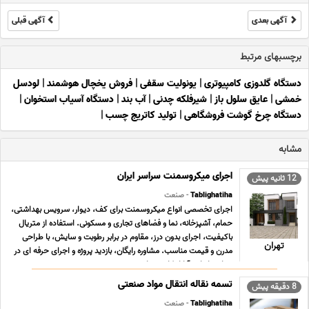
آگهی بعدی
آگهی قبلی
برچسبهای مرتبط
دستگاه گلدوزی کامپیوتری
|
یونولیت سقفی
|
فروش یخچال هوشمند
|
لودسل
خمشی
|
عایق سلول باز
|
شیرفلکه چدنی
|
آب بند
|
دستگاه آسیاب استخوان
|
دستگاه چرخ گوشت فروشگاهی
|
تولید کاتریج چسب
|
مشابه
اجرای میکروسمنت سراسر ایران
12 ثانیه پیش
Tablighatiha
- صنعت
اجرای تخصصی انواع میکروسمنت برای کف، دیوار، سرویس بهداشتی،
حمام، آشپزخانه، نما و فضاهای تجاری و مسکونی. استفاده از متریال
باکیفیت، اجرای بدون درز، مقاوم در برابر رطوبت و سایش، با طراحی
تهران
مدرن و قیمت مناسب. مشاوره رایگان، بازدید پروژه و اجرای حرفه ای در
سراسر ایران. آیا از کاشی های ... ...
تسمه نقاله انتقال مواد صنعتی
8 دقیقه پیش
Tablighatiha
- صنعت