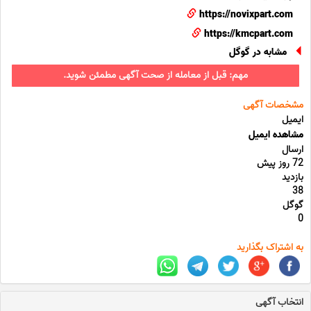
https://novixpart.com
https://kmcpart.com
مشابه در گوگل
مهم: قبل از معامله از صحت آگهی مطمئن شوید.
مشخصات آگهی
ایمیل
مشاهده ایمیل
ارسال
72 روز پیش
بازدید
38
گوگل
0
به اشتراک بگذارید
انتخاب آگهی