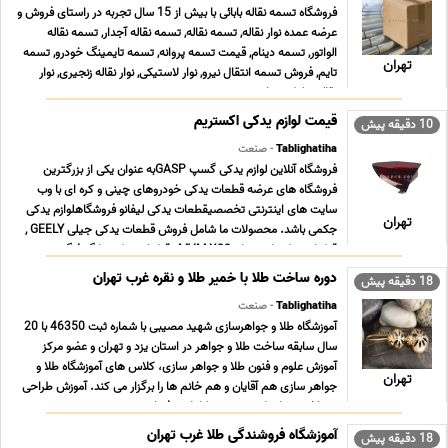
فروشگاه تسمه نقاله بابائی با بیش از 15 سال تجربه در راستای فروش و
عرضه عمده نوار نقاله, تسمه نقاله, تسمه نقاله آجدار, تسمه نقاله
الواتور, تسمه دینام, قیمت تسمه پروانه, تسمه تایمینگ خودرو, تسمه
تهران
تایم, فروش تسمه انتقال نیرو, نوار لاستیکی, نوار نقاله زنجیری, نوار
نقاله رولیکی, نوار ن ... ...
قیمت لوازم یدکی اکستریم
10 دقیقه پیش
Tablighatiha
- صنعت
فروشگاه آنلاین لوازم یدکی گسپ GASPبه عنوان یکی از بزرگترین
فروشگاه های عرضه قطعات یدکی خودروهای چینی و کره ای با وب
سایت های اینترنتی تخصصیقطعات یدکی لیفانو فروشگاهلوازم یدکی
تهران
جکمی باشد. محصولات ما شامل فروش قطعات یدکی جیلی GEELY ,
قطعات یدکی ام وی ام MVM X33 , قطعات یدکی دانگ فنگ ... ...
دوره ساخت طلا با خمیر طلا و نقره غرب تهران
18 دقیقه پیش
Tablighatiha
- صنعت
آموزشگاه طلا و جواهرسازی شهید مصیبی با شماره ثبت 46350 با 20
سال سابقه ساخت طلا و جواهر در استان یزد و تهران و عضو مرکز
آموزش علوم و فنون طلا و جواهر سازى، کلاس هاى آموزشگاه طلا و
تهران
جواهر سازى هم آقایان و هم خانم ها را برگزار می کند. آموزش طراحى
و ساخت جواهرات به صورت کاملا حرفه اى ... ...
آموزشگاه فروشندگی طلا غرب تهران
18 دقیقه پیش