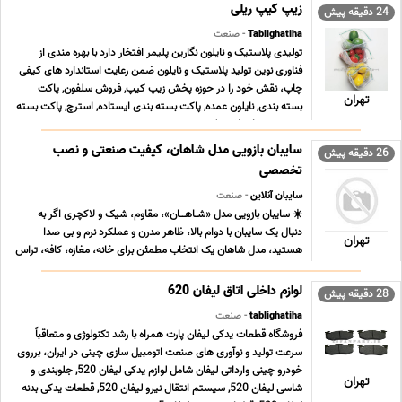
زیپ کیپ ریلی
24 دقیقه پیش
Tablighatiha
- صنعت
تولیدی پلاستیک و نایلون نگارین پلیمر افتخار دارد با بهره مندی از
فناوری نوین تولید پلاستیک و نایلون ضمن رعایت استاندارد های کیفی
چاپ، نقش خود را در حوزه پخش زیپ کیپ, فروش سلفون, پاکت
تهران
بسته بندی, نایلون عمده, پاکت بسته بندی ایستاده, استرچ, پاکت بسته
بندی زیپ دار, پلاستیک بسته بندی ... ...
سایبان بازویی مدل شاهان، کیفیت صنعتی و نصب
26 دقیقه پیش
تخصصی
سایبان آنلاین
- صنعت
☀️ سایبان بازویی مدل «شـاهــان»، مقاوم، شیک و لاکچری اگر به
دنبال یک سایبان با دوام بالا، ظاهر مدرن و عملکرد نرم و بی صدا
تهران
هستید، مدل شاهان یک انتخاب مطمئن برای خانه، مغازه، کافه، تراس
و کسب و کار شماست. چرا سایبان شاهان؟ انتخابی برای کسانی که به
دنبال کیفیتِ فنی و لاکچری، استقامت ... ...
لوازم داخلی اتاق لیفان 620
28 دقیقه پیش
tablighatiha
- صنعت
فروشگاه قطعات یدکی لیفان پارت همراه با رشد تکنولوژی و متعاقباً
سرعت تولید و نوآوری های صنعت اتومبیل سازی چینی در ایران، برروی
خودرو چینی وارداتی لیفان شامل لوازم یدکی لیفان 520, جلوبندی و
تهران
شاسی لیفان 520, سیستم انتقال نیرو لیفان 520, قطعات یدکی بدنه