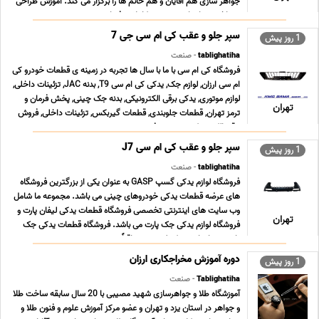
جواهر سازى هم آقایان و هم خانم ها را برگزار می کند. آموزش طراحى
و ساخت جواهرات به صورت کاملا حرفه اى ... ...
سپر جلو و عقب کی ام سی جی 7
1 روز پیش
tablighatiha
- صنعت
فروشگاه کی ام سی با ما با سال ها تجربه در زمینه ی قطعات خودرو کی
ام سی ارزان, لوازم جک, یدکی کی ام سی T9, بدنه JAC, تزئینات داخلی,
لوازم موتوری, یدکی برقی الکترونیکی, بدنه جک چینی, پخش فرمان و
تهران
ترمز تهران, قطعات جلوبندی, قطعات گیربکس, تزئینات داخلی, فروش
برقی الکترونیکی, سیستم فرم ... ...
سپر جلو و عقب کی ام سی J7
1 روز پیش
tablighatiha
- صنعت
فروشگاه لوازم یدکی گسپ GASP به عنوان یکی از بزرگترین فروشگاه
های عرضه قطعات یدکی خودروهای چینی می باشد. مجموعه ما شامل
وب سایت های اینترنتی تخصصی فروشگاه قطعات یدکی لیفان پارت و
تهران
فروشگاه لوازم یدکی جک پارت می باشد. فروشگاه قطعات یدکی جک
پارت همراه با رشد تکنولوژی و متعاقباً سرعت ت ... ...
دوره آموزش مخراجکاری ارزان
1 روز پیش
Tablighatiha
- صنعت
آموزشگاه طلا و جواهرسازی شهید مصیبی با 20 سال سابقه ساخت طلا
و جواهر در استان یزد و تهران و عضو مرکز آموزش علوم و فنون طلا و