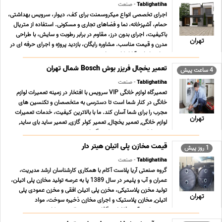
Tablighatiha
- صنعت
اجرای تخصصی انواع میکروسمنت برای کف، دیوار، سرویس بهداشتی،
حمام، آشپزخانه، نما و فضاهای تجاری و مسکونی. استفاده از متریال
باکیفیت، اجرای بدون درز، مقاوم در برابر رطوبت و سایش، با طراحی
تهران
مدرن و قیمت مناسب. مشاوره رایگان، بازدید پروژه و اجرای حرفه ای در
سراسر ایران. آیا از کاشی های ... ...
تعمیر یخچال فریزر بوش Bosch شمال تهران
4 ساعت پیش
Tablighatiha
- صنعت
تعمیرگاه لوازم خانگی VIP سرویس با افتخار در زمینه تعمیرات لوازم
خانگی در کنار شما است تا دسترسی به متخصصان و تکنسین های
مجرب را برای شما آسان کند. ما با بالاترین کیفیت، خدمات تعمیرات
تهران
لوازم خانگی, تعمیر یخچال, تعمیر کولر گازی, تعمیر ساید بای ساید,
تعمیر لباسشویی, تعمیر پکیج گرمایش ... ...
قیمت مخازن پلی اتیلن هیتر دار
1 روز پیش
Tablighatiha
- صنعت
گروه صنعتی آریا پلاست آکام با همکاری کارشناسان ارشد مدیریت،
عمران و آب و پلیمر در سال 1389 پا به عرصه تولید مخازن پلی اتیلن،
تولید مخزن پلاستیکی، مخزن پلی اتیلن افقی و مخزن عمودی پلی
تهران
اتیلن, مخازن پلاستیک و اجرای مخازن ذخیره سوخت، مواد
شمیمیایی، آب و فاضلاب گذاشت و هم اکنون در کار ... ...