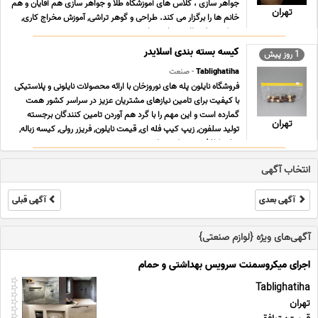
جواهر سازى ، کلاس هاى آموزشگاه طلا و جواهر سازى هم آقایان و هم
تهران
خانم ها را برگزار می کند. طراحى و گوهر تراشی, آموزش مخراج کاری,
مدرک دیپلم طلا و جواهر سازی ... ...
کیسه بسته بندی اسلایدر
1 روز پیش
Tablighatiha
- صنعت
فروشگاه نایلون پله های نوروزخان با ارائه محصولات نایلونی و پلاستیکی
با کیفیت برای تامین نیازهای مشتریان عزیز در سراسر کشور همت
گمارده است و این مهم را با گرد هم آوردن تامین کنندگان برجسته
تهران
تولید سلفون, زیپ کیپ فله ای, قیمت نایلون, فریزر رولی, کیسه زباله,
سفره کاغذی, زیپ کیپ پلاستی ... ...
انتخاب آگهی
آگهی بعدی
آگهی قبلی
آگهی‌های ویژه {لوازم صنعتی}
اجرای میکروسمنت سرویس بهداشتی و حمام
Tablighatiha
تهران