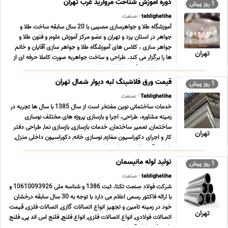
دوره آموزش شناخت مروارید غرب تهران
1 روز پیش
tablighatiha
- صنعت
آموزشگاه طلا و جواهرسازی مصیبی با 20 سال سابقه ساخت طلا و
جواهر در استان یزد و تهران و عضو مرکز آموزش علوم و فنون طلا و
جواهر سازى ، کلاس هاى آموزشگاه طلا و جواهر سازى آقایان و خانم
تهران
ها را برگزار می کند. طراحى و ساخت جواهربه صورت کاملا حرفه اى از
مبتدى تا پیشرفته و با ارائه مدرک د ... ...
قیمت ورق فلاشینگ لبه دیوار شمال تهران
1 روز پیش
Tablighatiha
- صنعت
خدمات ساختمانی نوین مفتخر است از سال 1385 با سال ها تجربه در
زمینه مشاوره، طراحی، اجرا و بازسازی پروژه های مختلف نوسازی
ساختمان, تعمیر ساختمان, خدمات بازسازی, بازسازی نما, طراحی دفتر
تهران
کار و اجرای دکوراسیون مغازه, نوسازی خانه, دکوراسیون داخلی منزل,
طراحی آشپزخانه, محوطه سازی و نصب ... ...
تولید لوله مانیسمان
1 روز پیش
tablighatiha
- صنعت
شرکت فولاد صنعت تکتا، ثبت 1386 و شناسه ملی 10610093926 و
با ارائه فاکتور رسمی اعلام می دارد با توجه به 30 سال سابقه درخشان
خود در زمینه تامین و تجهیز انواع اتصالات گازی, اتصالات فلزی, قیمت
تهران
اتصالات فولادی, انواع اتصالات فلزی, انواع فلنج, فلنج اس اند پی, فلنج
نفت, فلنج لوله آب, اتص ... ...