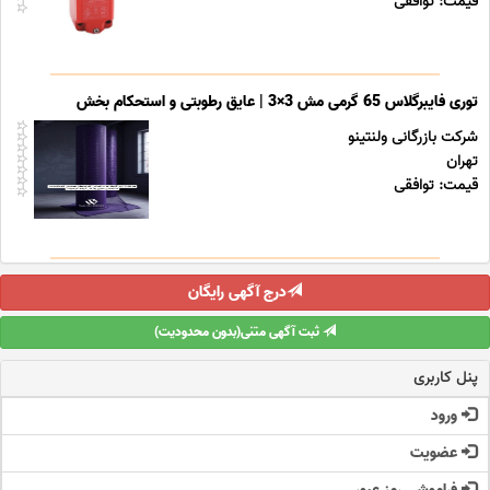
قیمت: توافقی
توری فایبرگلاس 65 گرمی مش 3×3 | عایق رطوبتی و استحکام بخش
شرکت بازرگانی ولنتینو
تهران
قیمت: توافقی
درج آگهی رایگان
ثبت آگهی متنی(بدون محدودیت)
پنل کاربری
ورود
عضویت