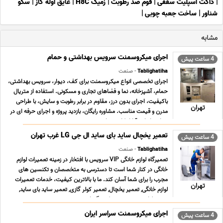
|
داکت اسپلیت سقفی
|
فوم ضد رطوبت
|
زمیک H8C
|
عایق اوله گاز
|
سکو
شناور
|
ساخت جعبه چوبی
|
مشابه
اجرای میکروسمنت سرویس بهداشتی و حمام
4 ساعت پیش
Tablighatiha
- صنعت
اجرای تخصصی انواع میکروسمنت برای کف، دیوار، سرویس بهداشتی،
حمام، آشپزخانه، نما و فضاهای تجاری و مسکونی. استفاده از متریال
باکیفیت، اجرای بدون درز، مقاوم در برابر رطوبت و سایش، با طراحی
تهران
مدرن و قیمت مناسب. مشاوره رایگان، بازدید پروژه و اجرای حرفه ای در
سراسر ایران. آیا از کاشی های ... ...
تعمیر یخچال ساید بای ساید ال جی LG غرب تهران
4 ساعت پیش
Tablighatiha
- صنعت
تعمیرگاه لوازم خانگی VIP سرویس با افتخار در زمینه تعمیرات لوازم
خانگی در کنار شما است تا دسترسی به متخصصان و تکنسین های
مجرب را برای شما آسان کند. ما با بالاترین کیفیت، خدمات تعمیرات
تهران
لوازم خانگی, تعمیر یخچال, تعمیر کولر گازی, تعمیر ساید بای ساید,
تعمیر لباسشویی, تعمیر پکیج گرمایش ... ...
اجرای میکروسمنت سراسر ایران
4 ساعت پیش