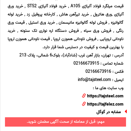
قیمت میلگرد فولاد آلیاژی A105 , خرید فولاد آلیاژی ST52 , خرید ورق
آلیاژی ,ورق هاترول , خرید تیرآهن هاش , کارخانه پروفیل زد , خرید لوله
گالوانیزه , فروش لوله گالوانیزه مانیسمان , خرید ورق استیل , قیمت ورق
رنگی , فروش ورق سیاه , فروش دستگاه اره نواری تک ستونه , خرید
ناودانی اروپایی , فروش ناودانی هموزن اروپا , قیمت ناودانی هموزن اروپا
با بهترین قیمت و کیفیت در دسترس شما قرار دارد.
آدرس : تهران، بازار آهن غرب (شادآباد)، بلوک6 شمالی، پلاک 213
شماره تماس : 02166673915
فکس : 02166673916
ایمیل : info@tajsteel.com
وب سایت های ما :
https://tajsteel.com
https://tajfelez.com
مشابه در گوگل
مهم: قبل از معامله از صحت آگهی مطمئن شوید.