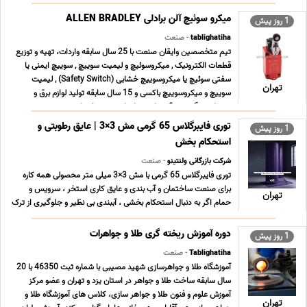
میکرو سوئیچ آلن برادلی ALLEN BRADLEY
1 روز پیش
tablighatiha
- صنعت
تیم متخصصین وایقان صنعت با 25 سال سابقه واردات، تهیه و توزیع
قطعات الکترونیک , میکروسوئیچ و لیمیت سوییچ , سوییچ ایمنی یا
سفتی سوئیچ یا میکروسوییچ خشابی (Safety Switch) , لیمیت
تهران
سوییچ و میکروسوییچ باکسی و 15 سال سابقه تولید لوازم برق و
روشنایی ، گرد هم آمده است تا جامع ترین خدمات ت ... ...
توری فایبرگلاس 65 گرمی مش 3×3 | عایق رطوبتی و
1 روز پیش
استحکام بخش
شرکت بازرگانی ولنتینو
- صنعت
توری فایبرگلاس 65 گرمی با مش 3×3 میلی متر محصولی همه کاره
برای صنعت ساختمان و آب بندی و عایق کاری استخر ، سرویس و
تهران
حمام اگر به دنبال استحکام بخشی ، آببندی بی نظیر و جلوگیری از ترک
خوردگی در پروژه های خود هستید ، این محصول پاسخگوی نیاز
شماست. مشخصات فنی محصول · چشمه (مش) 3×3 میلی م ... ...
دوره آموزش ریخته گری طلا و جواهرات
1 روز پیش
Tablighatiha
- صنعت
آموزشگاه طلا و جواهرسازی شهید مصیبی با شماره ثبت 46350 با 20
سال سابقه ساخت طلا و جواهر در استان یزد و تهران و عضو مرکز
آموزش علوم و فنون طلا و جواهر سازى، کلاس هاى آموزشگاه طلا و
تهران