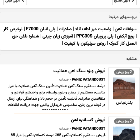
آگهی بعدی
آگهی قبلی
برچسبهای مرتبط
سولفات آهن
|
وضعیت مرز لطف آباد
|
صادرات
|
پلی اتیلن F7000
|
ترخیص کار
|
برنج آبکش
|
پلی پروپیلن PPC30S
|
آموزش زبان چینی
|
شماره تلفن حق
العمل کار گمرک
|
روغن سیلیکون با کیفیت
|
مشابه
فروش ویژه سنگ اهن هماتیت
2 روز پیش
PANIZ VATANDOUST
- خدمات
عرضه مستقیم سنگ آهن هماتیت تأمین سنگ آهن هماتیت با عیار
مناسب، مستقیم از معدن و بدون واسطه، برای واحدهای فولادی و
متقاضیان صادرات. قابلیت تأمین در حجم بالا و هماهنگی برای ارسال
بندرعباس
در کوتاه ترین زمان. مخصوص خریداران واقعی جهت دریافت اطلاعات
بیشتر و شرایط همکاری 📞 09190996625 ... ...
فروش کنسانتره اهن
2 روز پیش
PANIZ VATANDOUST
- خدمات
فروش مستقیم کنسانتره آهن 65٪ عرضه کنسانتره آهن با عیار 65