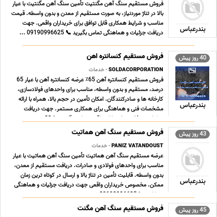
فروش مستقیم سنگ آهن مگنتیت تأمین سنگ آهن مگنتیت با عیار
بالا در تناژ موردنیاز، به صورت مستقیم از معدن و بدون واسطه. قیمت
مناسب و شرایط همکاری قابل توافق برای خریداران واقعی. جهت
بندرعباس
دریافت جزئیات و هماهنگی تماس بگیرید 📞 09190996625 ...
فروش مستقیم کنسانتره اهن
40 روز پیش
SOLDACORPORATION
- خدمات
فروش مستقیم کنسانتره آهن 65٪ عرضه کنسانتره آهن با عیار 65
درصد، مستقیم و بدون واسطه، مناسب برای واحدهای فولادسازی،
کارخانه ها و صادرکنندگان. امکان تأمین در حجم بالا، همراه با ارائه
بندرعباس
مشخصات فنی و هماهنگی برای همکاری مستمر. جهت دریافت
جزئیات و مذاکره، خریداران واقعی تماس بگیرند 📞 09 ... ...
فروش مستقیم سنگ آهن هماتیت
43 روز پیش
PANIZ VATANDOUST
- خدمات
عرضه مستقیم سنگ آهن هماتیت تأمین سنگ آهن هماتیت با عیار
مناسب برای واحدهای فولادی و صادرات. دریافت مستقیم از معدن،
بدون واسطه. قابلیت تأمین در تناژ بالا و ارسال در کوتاه ترین زمان
بندرعباس
ممکن. مخصوص خریداران واقعی جهت دریافت جزئیات و هماهنگی
همکاری 📞 09190996625 ...
فروش مستقیم سنگ آهن مگنت
45 روز پیش