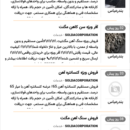
درصد، مستقیم و بدون واسطه، مناسب برای واحدهای فولادسازی،
کارخانه ها و صادرکنندگان. امکان تأمین در حجم بالا، همراه با ارائه
بندرعباس
مشخصات فنی و هماهنگی برای همکاری مستمر. جهت دریافت
جزئیات و مذاکره، خریداران واقعی تماس بگیرند 📞 09 ... ...
آفر ویژه سن کاهن مگنت
32 روز پیش
SOLDACORPORATION
- خدمات
فروش ویژه سنگ آهن مگنتیت \r\n\r\nتأمین مستقیم و بدون
واسطه از معدن، با بالاترین عیار و تناژ دلخواه شما\r\n\r\n کیفیت
عالی، قیمت رقابتی\r\n\r\n آفر ویژه برای خریداران واقعی\r\n\r\n
بندرعباس
ارسال سریع و تضمین شده\r\n\r\n📞 جهت دریافت اطلاعات بیشتر و
ثبت سفارش، با ما تماس بگیرید\r\n\r\n09190 ... ...
فروش ویژه کنسانتره آهن
33 روز پیش
SOLDACORPORATION
- خدمات
فروش مستقیم کنسانتره آهن 65٪ عرضه کنسانتره آهن با عیار 65
درصد، مستقیم و بدون واسطه، مناسب برای واحدهای فولادسازی،
کارخانه ها و صادرکنندگان. امکان تأمین در حجم بالا، همراه با ارائه
بندرعباس
مشخصات فنی و هماهنگی برای همکاری مستمر. جهت دریافت
جزئیات و مذاکره، خریداران واقعی تماس بگیرند 📞 09 ... ...
فروش سنگ آهن مگنت
38 روز پیش
SOLDACORPORATION
- خدمات