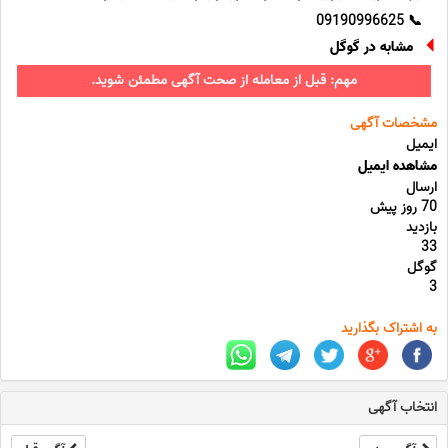
📞 09190996625
مشابه در گوگل
مهم: قبل از معامله از صحت آگهی مطمئن شوید.
مشخصات آگهی
ایمیل
مشاهده ایمیل
ارسال
70 روز پیش
بازدید
33
گوگل
3
به اشتراک بگذارید
انتخاب آگهی