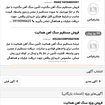
PANIZ VATANDOUST
- خدمات
فروش مستقیم سنگ آهن مگنتیت تأمین سنگ آهن مگنتیت با عیار
بالا در تناژ موردنیاز، به صورت مستقیم از معدن و بدون واسطه. قیمت
مناسب و شرایط همکاری قابل توافق برای خریداران واقعی. جهت
بندرعباس
دریافت جزئیات و هماهنگی تماس بگیرید 📞 09190996625 ...
فروش مستقیم سنگ آهن هماتیت
55 روز پیش
SOLDACORPORATION
- خدمات
عرضه مستقیم سنگ آهن هماتیت تأمین سنگ آهن هماتیت با عیار
مناسب برای واحدهای فولادی و صادرات. دریافت مستقیم از معدن،
بدون واسطه. قابلیت تأمین در تناژ بالا و ارسال در کوتاه ترین زمان
بندرعباس
ممکن. مخصوص خریداران واقعی جهت دریافت جزئیات و هماهنگی
همکاری 📞 09190996625 ...
انتخاب آگهی
آگهی بعدی
آگهی قبلی
آگهی‌های ویژه {خدمات بازرگانی}
فروش ویژه سنگ اهن هماتیت