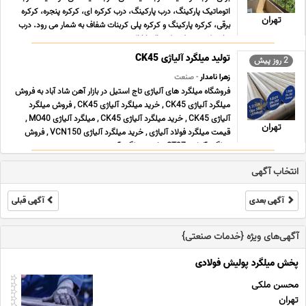
اتوماتیک پارکینگ، درب پارکینگ، درب کرکره ای، کرکره پنجره، کرکره
تهران
برقی، کرکره پارکینگ و کرکره پلی کربنات شفاف به شمار می رود. درب
هایی که توسط شرکت السا ارائه می ... ...
تولید میلگرد آلیاژی CK45
2 روز پیش
زهرا نامدار
- صنعت
فروشگاه میلگرد های آلیاژی تاج استیل در بازار آهن شاد آباد به فروش
میلگرد آلیاژی CK45 , خرید میلگرد آلیاژی CK45 , فروش میلگرد
آلیاژی CK45 , خرید میلگرد آلیاژی CK45 , میلگرد آلیاژی MO40 ,
تهران
قیمت میلگرد فولاد آلیاژی , خرید میلگرد آلیاژی VCN150 , فروش
میلگرد آلیاژی ST37 , خرید میلگرد آ ... ...
انتخاب آگهی
آگهی بعدی
آگهی قبلی
آگهی‌های ویژه {خدمات صنعتی}
پخش میلگرد پولیش فولادی
محسن ملکی
تهران