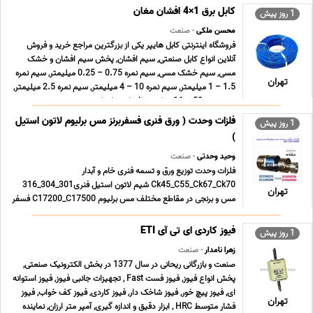
کابل برق 1×4 افشان مغان
1 روز پیش
محسن ملکی
- صنعت
فروشگاه اینترنتی کابل هایپر یکی از بزرگترین مراجع خرید و فروش
آنلاین انواع کابل صنعتی, سیم افشان, پخش سیم افشان و خشک
مسی, سیم خشک مسی, سیم نمره 0.75 – 0.25 میلیمتر, سیم نمره
تهران
1.5 – 1 میلیمتر, سیم نمره 10 – 4 میلیمتر, سیم نمره 2.5 میلیمتر,
سیم نمره 50 – 16 میلیمتر افشان و خشک زمین ... ...
فلزات وحدت ( ورق فنری فسفربرنز مس برلیوم لاتون استیل
1 روز پیش
)
وحید وحدتی
- صنعت
فلزات وحدت توزیع ورق و تسمه فنری خام و آبدار
Ck45_C55_Ck67_Ck70 شیم لاتون استیل فنری301_304_316
تهران
مس و برنجی در مقاطع مختلف مس برلیوم C17200_C17500 فسفر
برنز Cusn6_Cusn8 آلومینیوم معمولی و آلیاژی
1000_5056_6061_7076 شعبه پامنار 021.33913155
فیوز کاردی ای تی آی ETI
1 روز پیش
021.33119429 شعبه شادآباد 021.66196708 0 ... ...
زهرا نامدار
- صنعت
صنعت و بازرگانی ریحانی در سال 1377 در بخش الکترونیک صنعتی,
پخش انواع فیوز, فیوز فست Fast , تجهیزات جانبی فیوز, فیوز استوانه
ای, فیوز پیچ خور, فیوز شاخک دار, فیوز کاردی, فیوز کف خواب, فیوز
تهران
فشار متوسط HRC , ابزار دقیق و اندازه گیری, آمپر متر ارزان, نماینده