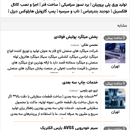
تولید ورق پلی پروپیلن
|
برد نسوز سرامیکی
|
ساخت فنر
|
اجرا و نصب کانال
فلکسیبل
|
دودبند بندرعباس
|
تاب و سرسره
|
پمپ گازوئیل هایلوکس دیزل
|
مشابه
پخش میلگرد پولیش فولادی
3 ساعت پیش
محسن ملکی
- صنعت
شرکت میلگرد های صنعتی تاج فلز به عنوان تولید و توزیع کننده انواع
میلگرد ترانس, میلگرد کششی, میلگرد سیکا, میلگرد هاترول, لوله
صنعتی و میلگرد سمانته قصد دارد با ارائه بهترین نوع میلگرد های
تهران
صنعتی با قیمت مناسب تحولی در صنعت پخش میلگرد های صنعتی,
میلگرد ترانس, میلگرد ترانسی ST37 , می ... ...
خدمات چاپ سه بعدی
3 ساعت پیش
تری دی پارسی
- صنعت
"**خدمات چاپ سه بعدی | ساخت قطعات سفارشی با دقت بالا** اگر
به دنبال ساخت یک قطعه خاص، نمونه اولیه، ماکت یا محصول
سفارشی هستید، خدمات چاپ سه بعدی بهترین راهکار برای تولید
تهران
سریع و مقرون به صرفه است. ما با استفاده از پرینترهای سه بعدی
صنعتی، امکان تولید انواع قطعات پلاستیکی را ب ... ...
سیم خودرویی AVSS پارس الکتریک
3 ساعت پیش