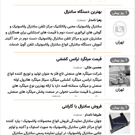
اینکودر, اینورتر, ‎پروژکت ... ...
بهترین دستگاه سانترال
1 روز پیش
زهرا نامدار
- صنعت
سانترال پاناسونیک محبی پاناتکنیک مرکز تلفن سانترال پاناسونیک و
گوشی های اپراتوری دست دوم با قیمت های استثنایی برای همکاران و
مشتریان عزیز و مراکز تلفن سانترال پاناسونیک دست دوم در حد آکبند,
تهران
آموزش دستگاه سانترال, انواع سانترال پاناسونیک, تلفن گویا, خدمات
دستگاه پاناسونیک, کارت تلف ... ...
قیمت میلگرد ترانس کششی
1 روز پیش
محسن ملکی
- صنعت
شرکت میلگرد های صنعتی تاج فلز به عنوان تولید و توزیع کننده انواع
میلگرد ترانس, میلگرد کششی, میلگرد سیکا, میلگرد هاترول, لوله
صنعتی و میلگرد سمانته قصد دارد با ارائه بهترین نوع میلگرد های
تهران
صنعتی با قیمت مناسب تحولی در صنعت پخش میلگرد های صنعتی,
میلگرد ترانس, میلگرد ترانسی ST37 , می ... ...
فروش سانترال با گارانتی
1 روز پیش
علیرضا نامدار
- صنعت
جهان سانترال نمایندگی فروش انواع محصولات پاناسونیک ؛ وارد کننده
انواع مراکز تلفن سانترال پاناسونیک به صورت استوک و آکبند و لوازم
جانبی سانترال پاناسونیک در ایران, نماینده رسمی سانترال, سانترال