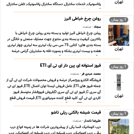
تهران
پاناسونیک, خدمات سانترال, دستگاه سانترال پاناسونیک, تلفن سانترال,
قیمت سانترال, خرید سا ... ...
روغن چرخ خیاطی البرز
1 روز پیش
سجاد
- صنعت
روغن چرخ خیاطی البرز تولید و بسته بندی روغن چرخ خیاطی با
بالاترین کیفیت و بسته بندی متنوع جهت مصارف صنعتی و خانگی در
بسته بندی های؛ کتابی 75 سی سی یک لیتری سه لیتری چهار لیتری
تهران
هفده و بیست لیتری بشکه و بصورت فله به مشتریان گرامی عرضه
میگردد. روغن چرخ خیاطی چگونه تولید می شود اهمیت ... ...
فیوز استوانه ای پین دار ای تی آی ETI
1 روز پیش
محمد عبدی فر
- صنعت
فروشگاه الکترو ویژنمرکز عرضه و فروش محصولات شرکت ای تی آی از
جمله فیوز های ETI, عامل فروش ایستا توان اتصال ETE, فیوز ای تی
آی سری C, فیوز ای تی آی سری D,فروش فیوزفشار متوسط, فیوز
تهران
کاردی ای تی آی, کلید قطع کننده مینیاتوری ETI, قیمت فروش قطع
کننده ترکیبی ETI, نمایندگی ایستا توان اتص ... ...
قیمت شیشه بالکنی ریلی تاشو
1 روز پیش
علیرضا نامدار
- صنعت
درب اتوماتیک السا یکی از پیشروترین شرکت ها در زمینه انواع درب
برقی، درب اتوماتیک، درب شیشه ای، درب شیشه ای اتوماتیک، درب