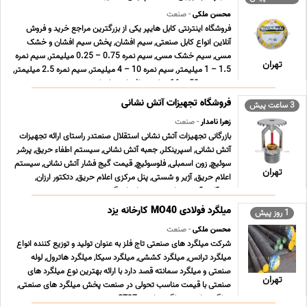
محسن ملکی
- صنعت
فروشگاه اینترنتی کابل هایپر یکی از بزرگترین مراجع خرید و فروش
آنلاین انواع کابل صنعتی, سیم افشان, پخش سیم افشان و خشک
مسی, سیم خشک مسی, سیم نمره 0.75 – 0.25 میلیمتر, سیم نمره
تهران
1.5 – 1 میلیمتر, سیم نمره 10 – 4 میلیمتر, سیم نمره 2.5 میلیمتر,
سیم نمره 50 – 16 میلیمتر افشان و خشک زمین ... ...
فروشگاه تجهیزات آتش نشانی
3 ساعت پیش
زهرا نامدار
- صنعت
بازرگانی تجهیزات آتش نشانی استقلال صنعتدر راستای ارائه تجهیزات
آتش نشانی, اسپرینکلر, جعبه آتش نشانی, سیستم اطفاء حریق, پرشر
سوئیچ, زون اسمبلی, فلوسوئیچ, قیمت گیج فشار آتش نشانی, سیستم
تهران
اعلام حریق, آژیر و شستی, پنل مرکزی اعلام حریق, دتکتور ارزان,
شیرآلات آتش نشانی, شیر پروانه ای گی ... ...
میلگرد فولادی MO40 کارخانه یزد
1 روز پیش
محسن ملکی
- صنعت
شرکت میلگرد های صنعتی تاج فلز به عنوان تولید و توزیع کننده انواع
میلگرد ترانس, میلگرد کششی, میلگرد سیکا, میلگرد هاترول, لوله
صنعتی و میلگرد سمانته قصد دارد با ارائه بهترین نوع میلگرد های
تهران
صنعتی با قیمت مناسب تحولی در صنعت پخش میلگرد های صنعتی,
میلگرد ترانس, میلگرد ترانسی ST37 , می ... ...