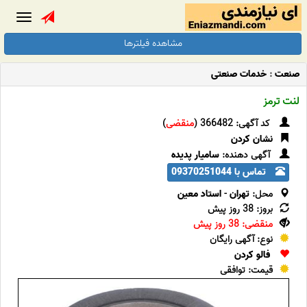
Toggle
gation
مشاهده فیلترها
صنعت
:
خدمات صنعتی
لنت ترمز
کد آگهی: 366482 (
منقضی
)
نشان کردن
آگهی دهنده:
سامیار پدیده
تماس با 09370251044
محل:
تهران
-
استاد معین
بروز: 38 روز پیش
منقضی: 38 روز پیش
نوع: آگهی رایگان
فالو کردن
قیمت: توافقی