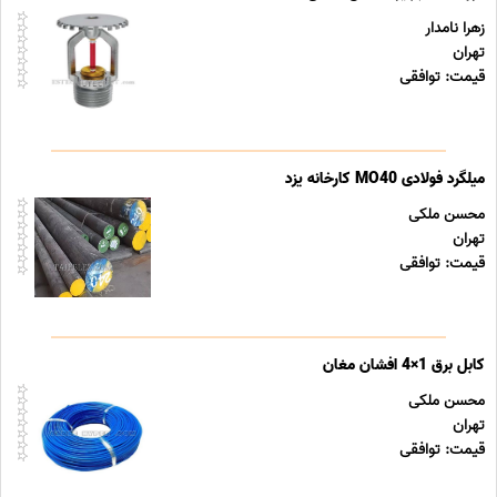
زهرا نامدار
تهران
قیمت: توافقی
میلگرد فولادی MO40 کارخانه یزد
محسن ملکی
تهران
قیمت: توافقی
کابل برق 1×4 افشان مغان
محسن ملکی
تهران
قیمت: توافقی