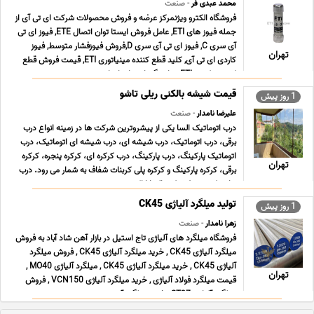
محمد عبدی فر
- صنعت
فروشگاه الکترو ویژنمرکز عرضه و فروش محصولات شرکت ای تی آی از
جمله فیوز های ETI, عامل فروش ایستا توان اتصال ETE, فیوز ای تی
آی سری C, فیوز ای تی آی سری D,فروش فیوزفشار متوسط, فیوز
تهران
کاردی ای تی آی, کلید قطع کننده مینیاتوری ETI, قیمت فروش قطع
کننده ترکیبی ETI, نمایندگی ایستا توان اتص ... ...
قیمت شیشه بالکنی ریلی تاشو
1 روز پیش
علیرضا نامدار
- صنعت
درب اتوماتیک السا یکی از پیشروترین شرکت ها در زمینه انواع درب
برقی، درب اتوماتیک، درب شیشه ای، درب شیشه ای اتوماتیک، درب
اتوماتیک پارکینگ، درب پارکینگ، درب کرکره ای، کرکره پنجره، کرکره
تهران
برقی، کرکره پارکینگ و کرکره پلی کربنات شفاف به شمار می رود. درب
هایی که توسط شرکت السا ارائه می ... ...
تولید میلگرد آلیاژی CK45
1 روز پیش
زهرا نامدار
- صنعت
فروشگاه میلگرد های آلیاژی تاج استیل در بازار آهن شاد آباد به فروش
میلگرد آلیاژی CK45 , خرید میلگرد آلیاژی CK45 , فروش میلگرد
آلیاژی CK45 , خرید میلگرد آلیاژی CK45 , میلگرد آلیاژی MO40 ,
تهران
قیمت میلگرد فولاد آلیاژی , خرید میلگرد آلیاژی VCN150 , فروش
میلگرد آلیاژی ST37 , خرید میلگرد آ ... ...