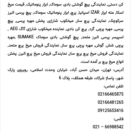
کن دستی, نمایندگی پیچ گوشتی بادی سوماک, ابزار پنوماتیک, قیمت میخ
اسکا, مته ایزار IZAR اسپانیا, پرچ, ابزار پنوماتیک سوماک, پیچ پرسی البرز
سرکوچک, نمایندگی پرچ ساز, میخکوب شارژی, پخش مهره پرسی, پیچ
پرسی, مهره پرچی گرد, پرچ کن بادی, نماینده میخکوب شارژی آاگ AEG ,
اسپیسر پرسی البرز متحد, پیچ گوشتی بادی سوماک SUMAKE ,مهره
پرچی شش گوش, مهره پرچی پرچ ساز, نمایندگی فروش میخ پرچ متحد,
نمایندگی فروش میخ پرچ پرچ ساز, نمایندگی فروش میخ پرچ البرز, پخش
انواع میخ پرچ بر آمده است.
آدرس: تهران، میدان حسن آباد، خیابان وحدت اسلامی، روبروی پارک
شهر، پاساژ شرکاء، طبقه همکف، پلاک 6
تلفن تماس:
02166465875
02166481265
09125653416
فکس:
66988542 – 021