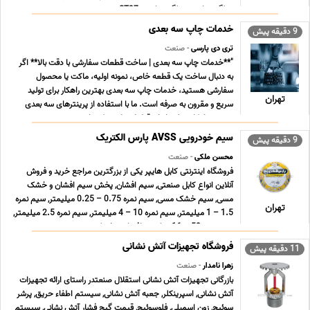
میلگرد ترانس, میلگرد ترانسی ST37 , می ... ...
خدمات چاپ سه بعدی
9 دقیقه پیش
تری دی پارسی
- صنعت
"**خدمات چاپ سه بعدی | ساخت قطعات سفارشی با دقت بالا** اگر
به دنبال ساخت یک قطعه خاص، نمونه اولیه، ماکت یا محصول
سفارشی هستید، خدمات چاپ سه بعدی بهترین راهکار برای تولید
تهران
سریع و مقرون به صرفه است. ما با استفاده از پرینترهای سه بعدی
صنعتی، امکان تولید انواع قطعات پلاستیکی را ب ... ...
سیم خودرویی AVSS پارس الکتریک
9 دقیقه پیش
محسن ملکی
- صنعت
فروشگاه اینترنتی کابل هایپر یکی از بزرگترین مراجع خرید و فروش
آنلاین انواع کابل صنعتی, سیم افشان, پخش سیم افشان و خشک
مسی, سیم خشک مسی, سیم نمره 0.75 – 0.25 میلیمتر, سیم نمره
تهران
1.5 – 1 میلیمتر, سیم نمره 10 – 4 میلیمتر, سیم نمره 2.5 میلیمتر,
سیم نمره 50 – 16 میلیمتر افشان و خشک زمین ... ...
فروشگاه تجهیزات آتش نشانی
11 دقیقه پیش
زهرا نامدار
- صنعت
بازرگانی تجهیزات آتش نشانی استقلال صنعتدر راستای ارائه تجهیزات
آتش نشانی, اسپرینکلر, جعبه آتش نشانی, سیستم اطفاء حریق, پرشر
سوئیچ, زون اسمبلی, فلوسوئیچ, قیمت گیج فشار آتش نشانی, سیستم