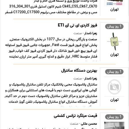
فلزات وحدت توزیع ورق و تسمه فنری خام و آبدار
Ck45_C55_Ck67_Ck70 شیم لاتون استیل فنری301_304_316
تهران
مس و برنجی در مقاطع مختلف مس برلیوم C17200_C17500 فسفر
برنز Cusn6_Cusn8 آلومینیوم معمولی و آلیاژی
1000_5056_6061_7076 شعبه پامنار 021.33913155
فیوز کاردی ای تی آی ETI
1 روز پیش
021.33119429 شعبه شادآباد 021.66196708 0 ... ...
زهرا نامدار
- صنعت
صنعت و بازرگانی ریحانی در سال 1377 در بخش الکترونیک صنعتی,
پخش انواع فیوز, فیوز فست Fast , تجهیزات جانبی فیوز, فیوز استوانه
ای, فیوز پیچ خور, فیوز شاخک دار, فیوز کاردی, فیوز کف خواب, فیوز
تهران
فشار متوسط HRC , ابزار دقیق و اندازه گیری, آمپر متر ارزان, نماینده
اینکودر, اینورتر, ‎پروژکت ... ...
بهترین دستگاه سانترال
1 روز پیش
زهرا نامدار
- صنعت
سانترال پاناسونیک محبی پاناتکنیک مرکز تلفن سانترال پاناسونیک و
گوشی های اپراتوری دست دوم با قیمت های استثنایی برای همکاران و
مشتریان عزیز و مراکز تلفن سانترال پاناسونیک دست دوم در حد آکبند,
تهران
آموزش دستگاه سانترال, انواع سانترال پاناسونیک, تلفن گویا, خدمات
دستگاه پاناسونیک, کارت تلف ... ...
قیمت میلگرد ترانس کششی
1 روز پیش
محسن ملکی
- صنعت