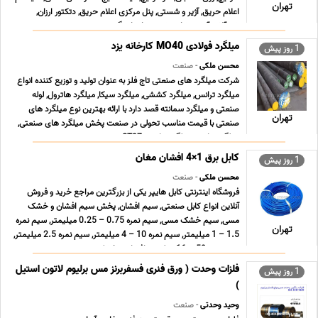
تهران
اعلام حریق, آژیر و شستی, پنل مرکزی اعلام حریق, دتکتور ارزان,
شیرآلات آتش نشانی, شیر پروانه ای گی ... ...
میلگرد فولادی MO40 کارخانه یزد
1 روز پیش
محسن ملکی
- صنعت
شرکت میلگرد های صنعتی تاج فلز به عنوان تولید و توزیع کننده انواع
میلگرد ترانس, میلگرد کششی, میلگرد سیکا, میلگرد هاترول, لوله
صنعتی و میلگرد سمانته قصد دارد با ارائه بهترین نوع میلگرد های
تهران
صنعتی با قیمت مناسب تحولی در صنعت پخش میلگرد های صنعتی,
میلگرد ترانس, میلگرد ترانسی ST37 , می ... ...
کابل برق 1×4 افشان مغان
1 روز پیش
محسن ملکی
- صنعت
فروشگاه اینترنتی کابل هایپر یکی از بزرگترین مراجع خرید و فروش
آنلاین انواع کابل صنعتی, سیم افشان, پخش سیم افشان و خشک
مسی, سیم خشک مسی, سیم نمره 0.75 – 0.25 میلیمتر, سیم نمره
تهران
1.5 – 1 میلیمتر, سیم نمره 10 – 4 میلیمتر, سیم نمره 2.5 میلیمتر,
سیم نمره 50 – 16 میلیمتر افشان و خشک زمین ... ...
فلزات وحدت ( ورق فنری فسفربرنز مس برلیوم لاتون استیل
1 روز پیش
)
وحید وحدتی
- صنعت