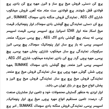
پرچ کن دستی, فروش میخ پرچ ساز و البرز, مهره پرچ کن بادی, پرچ
فولادی قفل شونده, پرچ فولادی, ست مته, مته آهن, فروش میخکوب
شارژی آاگ AEG , نمایندگی فروش منگنه بادی سوماک SUMAKE , انبر
پرچ کن دستی, نمایندگی پیچ گوشتی بادی سوماک, ابزار پنوماتیک, قیمت
میخ اسکا, مته ایزار IZAR اسپانیا, پرچ, اسپیسر پرسی, قیمت اسپیسر
پرسی ته بسته, پیچ گوشتی بادی آاگ AEG , پیچ پرسی سربزرگ متحد,
اسپیسر پرسی ته باز پرچ ساز, ابزار پنوماتیک سوماک, پیچ پرسی البرز
سرکوچک, نمایندگی پرچ ساز, میخکوب شارژی, پخش مهره پرسی, پیچ
پرسی, مهره پرچی گرد, پرچ کن بادی, نماینده میخکوب شارژی آاگ AEG ,
اسپیسر پرسی البرز متحد, پیچ گوشتی بادی سوماک SUMAKE ,مهره
پرچی شش گوش, مهره پرچی پرچ ساز, نمایندگی فروش میخ پرچ متحد,
نمایندگی فروش میخ پرچ پرچ ساز, نمایندگی فروش میخ پرچ البرز و
پخش انواع میخ پرچ در بازار تهران می باشد.
ابزار ایزدی به منظور گسترش محصولات خود و تامین نیاز مشتریان صنعت
گر، درصدد تامین مستقیم انواع مهره پرچی, میخ پرچ, ابزار پنوماتیک,
اسپیسر پرسی, نمایندگی فروش منگنه بادی سوماک SUMAKE , انبر پرچ