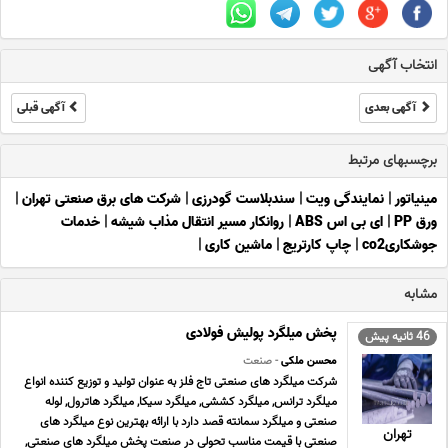
انتخاب آگهی
آگهی بعدی
آگهی قبلی
برچسبهای مرتبط
مینیاتور
|
نمایندگی ویت
|
سندبلاست گودرزی
|
شرکت های برق صنعتی تهران
|
ورق PP
|
ای بی اس ABS
|
روانکار مسیر انتقال مذاب شیشه
|
خدمات
جوشکاریco2
|
چاپ کارتریج
|
ماشین کاری
|
مشابه
پخش میلگرد پولیش فولادی
46 ثانیه پیش
محسن ملکی
- صنعت
شرکت میلگرد های صنعتی تاج فلز به عنوان تولید و توزیع کننده انواع
میلگرد ترانس, میلگرد کششی, میلگرد سیکا, میلگرد هاترول, لوله
صنعتی و میلگرد سمانته قصد دارد با ارائه بهترین نوع میلگرد های
تهران
صنعتی با قیمت مناسب تحولی در صنعت پخش میلگرد های صنعتی,