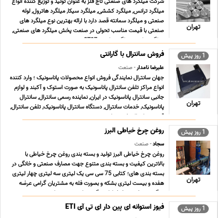
شرکت میلگرد های صنعتی تاج فلز به عنوان تولید و توزیع کننده انواع
میلگرد ترانس, میلگرد کششی, میلگرد سیکا, میلگرد هاترول, لوله
صنعتی و میلگرد سمانته قصد دارد با ارائه بهترین نوع میلگرد های
تهران
صنعتی با قیمت مناسب تحولی در صنعت پخش میلگرد های صنعتی,
میلگرد ترانس, میلگرد ترانسی ST37 , می ... ...
فروش سانترال با گارانتی
1 روز پیش
علیرضا نامدار
- صنعت
جهان سانترال نمایندگی فروش انواع محصولات پاناسونیک ؛ وارد کننده
انواع مراکز تلفن سانترال پاناسونیک به صورت استوک و آکبند و لوازم
جانبی سانترال پاناسونیک در ایران, نماینده رسمی سانترال, سانترال
تهران
پاناسونیک, خدمات سانترال, دستگاه سانترال پاناسونیک, تلفن سانترال,
قیمت سانترال, خرید سا ... ...
روغن چرخ خیاطی البرز
1 روز پیش
سجاد
- صنعت
روغن چرخ خیاطی البرز تولید و بسته بندی روغن چرخ خیاطی با
بالاترین کیفیت و بسته بندی متنوع جهت مصارف صنعتی و خانگی در
بسته بندی های؛ کتابی 75 سی سی یک لیتری سه لیتری چهار لیتری
تهران
هفده و بیست لیتری بشکه و بصورت فله به مشتریان گرامی عرضه
میگردد. روغن چرخ خیاطی چگونه تولید می شود اهمیت ... ...
فیوز استوانه ای پین دار ای تی آی ETI
1 روز پیش