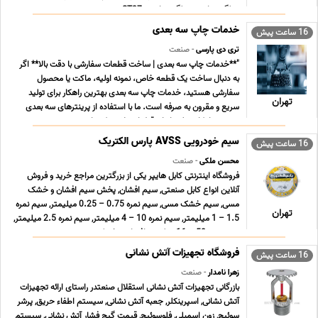
میلگرد ترانس, میلگرد ترانسی ST37 , می ... ...
خدمات چاپ سه بعدی
16 ساعت پیش
تری دی پارسی
- صنعت
"**خدمات چاپ سه بعدی | ساخت قطعات سفارشی با دقت بالا** اگر
به دنبال ساخت یک قطعه خاص، نمونه اولیه، ماکت یا محصول
سفارشی هستید، خدمات چاپ سه بعدی بهترین راهکار برای تولید
تهران
سریع و مقرون به صرفه است. ما با استفاده از پرینترهای سه بعدی
صنعتی، امکان تولید انواع قطعات پلاستیکی را ب ... ...
سیم خودرویی AVSS پارس الکتریک
16 ساعت پیش
محسن ملکی
- صنعت
فروشگاه اینترنتی کابل هایپر یکی از بزرگترین مراجع خرید و فروش
آنلاین انواع کابل صنعتی, سیم افشان, پخش سیم افشان و خشک
مسی, سیم خشک مسی, سیم نمره 0.75 – 0.25 میلیمتر, سیم نمره
تهران
1.5 – 1 میلیمتر, سیم نمره 10 – 4 میلیمتر, سیم نمره 2.5 میلیمتر,
سیم نمره 50 – 16 میلیمتر افشان و خشک زمین ... ...
فروشگاه تجهیزات آتش نشانی
16 ساعت پیش
زهرا نامدار
- صنعت
بازرگانی تجهیزات آتش نشانی استقلال صنعتدر راستای ارائه تجهیزات
آتش نشانی, اسپرینکلر, جعبه آتش نشانی, سیستم اطفاء حریق, پرشر
سوئیچ, زون اسمبلی, فلوسوئیچ, قیمت گیج فشار آتش نشانی, سیستم