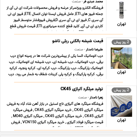
محمد عبدی فر
- صنعت
فروشگاه الکترو ویژنمرکز عرضه و فروش محصولات شرکت ای تی آی از
جمله فیوز های ETI, عامل فروش ایستا توان اتصال ETE, فیوز ای تی
آی سری C, فیوز ای تی آی سری D,فروش فیوزفشار متوسط, فیوز
تهران
کاردی ای تی آی, کلید قطع کننده مینیاتوری ETI, قیمت فروش قطع
کننده ترکیبی ETI, نمایندگی ایستا توان اتص ... ...
قیمت شیشه بالکنی ریلی تاشو
2 روز پیش
علیرضا نامدار
- صنعت
درب اتوماتیک السا یکی از پیشروترین شرکت ها در زمینه انواع درب
برقی، درب اتوماتیک، درب شیشه ای، درب شیشه ای اتوماتیک، درب
اتوماتیک پارکینگ، درب پارکینگ، درب کرکره ای، کرکره پنجره، کرکره
تهران
برقی، کرکره پارکینگ و کرکره پلی کربنات شفاف به شمار می رود. درب
هایی که توسط شرکت السا ارائه می ... ...
تولید میلگرد آلیاژی CK45
2 روز پیش
زهرا نامدار
- صنعت
فروشگاه میلگرد های آلیاژی تاج استیل در بازار آهن شاد آباد به فروش
میلگرد آلیاژی CK45 , خرید میلگرد آلیاژی CK45 , فروش میلگرد
آلیاژی CK45 , خرید میلگرد آلیاژی CK45 , میلگرد آلیاژی MO40 ,
تهران
قیمت میلگرد فولاد آلیاژی , خرید میلگرد آلیاژی VCN150 , فروش
میلگرد آلیاژی ST37 , خرید میلگرد آ ... ...