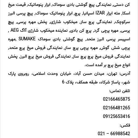
کن دستی, نمایندگی پیچ گوشتی بادی سوماک, ابزار پنوماتیک, قیمت میخ
اسکا, مته ایزار IZAR اسپانیا, پرچ, ابزار پنوماتیک سوماک, پیچ پرسی البرز
سرکوچک, نمایندگی پرچ ساز, میخکوب شارژی, پخش مهره پرسی, پیچ
پرسی, مهره پرچی گرد, پرچ کن بادی, نماینده میخکوب شارژی آاگ AEG ,
اسپیسر پرسی البرز متحد, پیچ گوشتی بادی سوماک SUMAKE ,مهره
پرچی شش گوش, مهره پرچی پرچ ساز, نمایندگی فروش میخ پرچ متحد,
نمایندگی فروش میخ پرچ پرچ ساز, نمایندگی فروش میخ پرچ البرز, پخش
انواع میخ پرچ بر آمده است.
آدرس: تهران، میدان حسن آباد، خیابان وحدت اسلامی، روبروی پارک
شهر، پاساژ شرکاء، طبقه همکف، پلاک 6
تلفن تماس:
02166465875
02166481265
09125653416
فکس:
66988542 – 021