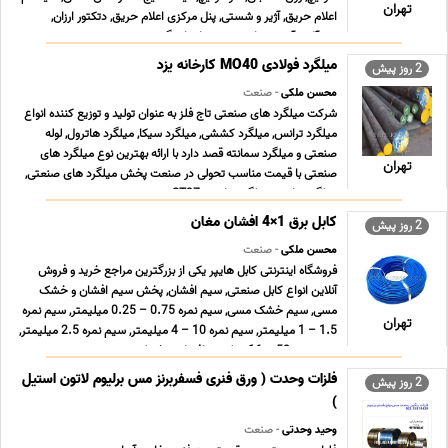
تهران
اعلام حریق, آژیر و شستی, پنل مرکزی اعلام حریق, دتکتور ارزان,
شیرآلات آتش نشانی, شیر پروانه ای گی ... ...
میلگرد فولادی MO40 کارخانه یزد
2 روز پیش
محسن ملکی
- صنعت
شرکت میلگرد های صنعتی تاج فلز به عنوان تولید و توزیع کننده انواع
میلگرد ترانس, میلگرد کششی, میلگرد سیکا, میلگرد هاترول, لوله
صنعتی و میلگرد سمانته قصد دارد با ارائه بهترین نوع میلگرد های
تهران
صنعتی با قیمت مناسب تحولی در صنعت پخش میلگرد های صنعتی,
میلگرد ترانس, میلگرد ترانسی ST37 , می ... ...
کابل برق 1×4 افشان مغان
2 روز پیش
محسن ملکی
- صنعت
فروشگاه اینترنتی کابل هایپر یکی از بزرگترین مراجع خرید و فروش
آنلاین انواع کابل صنعتی, سیم افشان, پخش سیم افشان و خشک
مسی, سیم خشک مسی, سیم نمره 0.75 – 0.25 میلیمتر, سیم نمره
تهران
1.5 – 1 میلیمتر, سیم نمره 10 – 4 میلیمتر, سیم نمره 2.5 میلیمتر,
سیم نمره 50 – 16 میلیمتر افشان و خشک زمین ... ...
فلزات وحدت ( ورق فنری فسفربرنز مس برلیوم لاتون استیل
2 روز پیش
)
وحید وحدتی
- صنعت