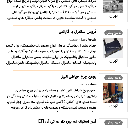
شرکت میلگرد های صنعتی تاج فلز به عنوان تولید و توزیع کننده انواع
میلگرد ترانس, میلگرد کششی, میلگرد سیکا, میلگرد هاترول, لوله
صنعتی و میلگرد سمانته قصد دارد با ارائه بهترین نوع میلگرد های
تهران
صنعتی با قیمت مناسب تحولی در صنعت پخش میلگرد های صنعتی,
میلگرد ترانس, میلگرد ترانسی ST37 , می ... ...
فروش سانترال با گارانتی
2 روز پیش
علیرضا نامدار
- صنعت
جهان سانترال نمایندگی فروش انواع محصولات پاناسونیک ؛ وارد کننده
انواع مراکز تلفن سانترال پاناسونیک به صورت استوک و آکبند و لوازم
جانبی سانترال پاناسونیک در ایران, نماینده رسمی سانترال, سانترال
تهران
پاناسونیک, خدمات سانترال, دستگاه سانترال پاناسونیک, تلفن سانترال,
قیمت سانترال, خرید سا ... ...
روغن چرخ خیاطی البرز
2 روز پیش
سجاد
- صنعت
روغن چرخ خیاطی البرز تولید و بسته بندی روغن چرخ خیاطی با
بالاترین کیفیت و بسته بندی متنوع جهت مصارف صنعتی و خانگی در
بسته بندی های؛ کتابی 75 سی سی یک لیتری سه لیتری چهار لیتری
تهران
هفده و بیست لیتری بشکه و بصورت فله به مشتریان گرامی عرضه
میگردد. روغن چرخ خیاطی چگونه تولید می شود اهمیت ... ...
فیوز استوانه ای پین دار ای تی آی ETI
2 روز پیش