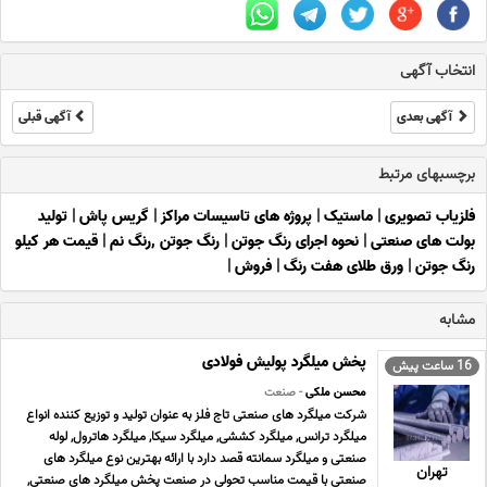
انتخاب آگهی
آگهی بعدی
آگهی قبلی
برچسبهای مرتبط
فلزیاب تصویری
|
ماستیک
|
پروژه های تاسیسات مراکز
|
گریس پاش
|
تولید
بولت های صنعتی
|
نحوه اجرای رنگ جوتن
|
رنگ جوتن ,رنگ نم
|
قیمت هر کیلو
رنگ جوتن
|
ورق طلای هفت رنگ
|
فروش
|
مشابه
پخش میلگرد پولیش فولادی
16 ساعت پیش
محسن ملکی
- صنعت
شرکت میلگرد های صنعتی تاج فلز به عنوان تولید و توزیع کننده انواع
میلگرد ترانس, میلگرد کششی, میلگرد سیکا, میلگرد هاترول, لوله
صنعتی و میلگرد سمانته قصد دارد با ارائه بهترین نوع میلگرد های
تهران
صنعتی با قیمت مناسب تحولی در صنعت پخش میلگرد های صنعتی,