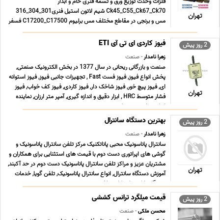
فلزات وحدت توزیع ورق و تسمه فنری خام و آبدار
Ck45_C55_Ck67_Ck70 شیم لاتون استیل فنری301_304_316
تهران
مس و برنجی در مقاطع مختلف مس برلیوم C17200_C17500 فسفر
برنز Cusn6_Cusn8 آلومینیوم معمولی و آلیاژی
1000_5056_6061_7076 شعبه پامنار 021.33913155
فیوز کاردی ای تی آی ETI
2 روز پیش
021.33119429 شعبه شادآباد 021.66196708 0 ... ...
زهرا نامدار
- صنعت
صنعت و بازرگانی ریحانی در سال 1377 در بخش الکترونیک صنعتی,
پخش انواع فیوز, فیوز فست Fast , تجهیزات جانبی فیوز, فیوز استوانه
ای, فیوز پیچ خور, فیوز شاخک دار, فیوز کاردی, فیوز کف خواب, فیوز
تهران
فشار متوسط HRC , ابزار دقیق و اندازه گیری, آمپر متر ارزان, نماینده
اینکودر, اینورتر, ‎پروژکت ... ...
بهترین دستگاه سانترال
2 روز پیش
زهرا نامدار
- صنعت
سانترال پاناسونیک محبی پاناتکنیک مرکز تلفن سانترال پاناسونیک و
گوشی های اپراتوری دست دوم با قیمت های استثنایی برای همکاران و
مشتریان عزیز و مراکز تلفن سانترال پاناسونیک دست دوم در حد آکبند,
تهران
آموزش دستگاه سانترال, انواع سانترال پاناسونیک, تلفن گویا, خدمات
دستگاه پاناسونیک, کارت تلف ... ...
قیمت میلگرد ترانس کششی
2 روز پیش
محسن ملکی
- صنعت