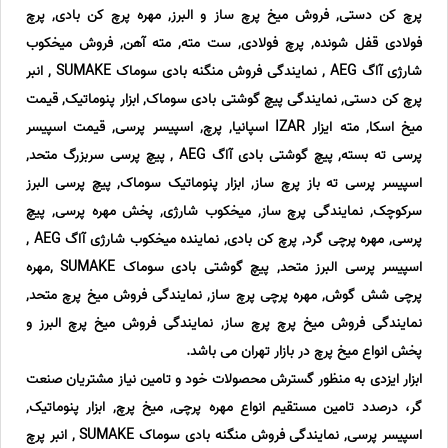
پرچ کن دستی, فروش میخ پرچ ساز و البرز, مهره پرچ کن بادی, پرچ
فولادی قفل شونده, پرچ فولادی, ست مته, مته آهن, فروش میخکوب
شارژی آاگ AEG , نمایندگی فروش منگنه بادی سوماک SUMAKE , انبر
پرچ کن دستی, نمایندگی پیچ گوشتی بادی سوماک, ابزار پنوماتیک, قیمت
میخ اسکا, مته ایزار IZAR اسپانیا, پرچ, اسپیسر پرسی, قیمت اسپیسر
پرسی ته بسته, پیچ گوشتی بادی آاگ AEG , پیچ پرسی سربزرگ متحد,
اسپیسر پرسی ته باز پرچ ساز, ابزار پنوماتیک سوماک, پیچ پرسی البرز
سرکوچک, نمایندگی پرچ ساز, میخکوب شارژی, پخش مهره پرسی, پیچ
پرسی, مهره پرچی گرد, پرچ کن بادی, نماینده میخکوب شارژی آاگ AEG ,
اسپیسر پرسی البرز متحد, پیچ گوشتی بادی سوماک SUMAKE ,مهره
پرچی شش گوش, مهره پرچی پرچ ساز, نمایندگی فروش میخ پرچ متحد,
نمایندگی فروش میخ پرچ پرچ ساز, نمایندگی فروش میخ پرچ البرز و
پخش انواع میخ پرچ در بازار تهران می باشد.
ابزار ایزدی به منظور گسترش محصولات خود و تامین نیاز مشتریان صنعت
گر، درصدد تامین مستقیم انواع مهره پرچی, میخ پرچ, ابزار پنوماتیک,
اسپیسر پرسی, نمایندگی فروش منگنه بادی سوماک SUMAKE , انبر پرچ