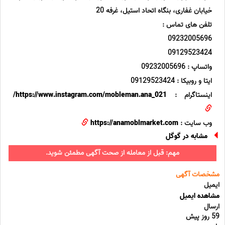
خیابان غفاری، بنگاه اتحاد استیل، غرفه 20
تلفن های تماس :
09232005696
09129523424
واتساپ : 09232005696
ایتا و روبیکا : 09129523424
اینستاگرام :
https://www.instagram.com/mobleman.ana_021/
وب سایت :
https://anamoblmarket.com
مشابه در گوگل
مهم: قبل از معامله از صحت آگهی مطمئن شوید.
مشخصات آگهی
ایمیل
مشاهده ایمیل
ارسال
59 روز پیش