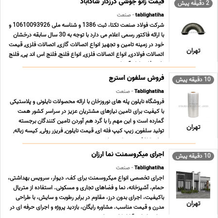
قیمت زانو جوشی درزدار شادآباد
2 دقیقه پیش
tablighatiha
- صنعت
شرکت فولاد صنعت تکتا، ثبت 1386 و شناسه ملی 10610093926 و
با ارائه فاکتور رسمی اعلام می دارد با توجه به 30 سال سابقه درخشان
خود در زمینه تامین و تجهیز انواع اتصالات گازی, اتصالات فلزی, قیمت
تهران
اتصالات فولادی, انواع اتصالات فلزی, انواع فلنج, فلنج اس اند پی, فلنج
نفت, فلنج لوله آب, اتص ... ...
فروش سلفون استرچ
10 دقیقه پیش
Tablighatiha
- صنعت
فروشگاه نایلون پله های نوروزخان با ارائه محصولات نایلونی و پلاستیکی
با کیفیت برای تامین نیازهای مشتریان عزیز در سراسر کشور همت
گمارده است و این مهم را با گرد هم آوردن تامین کنندگان برجسته
تهران
تولید سلفون, زیپ کیپ فله ای, قیمت نایلون, فریزر رولی, کیسه زباله,
سفره کاغذی, زیپ کیپ پلاستی ... ...
اجرای میکروسمنت نما ارزان
10 دقیقه پیش
Tablighatiha
- صنعت
اجرای تخصصی انواع میکروسمنت برای کف، دیوار، سرویس بهداشتی،
حمام، آشپزخانه، نما و فضاهای تجاری و مسکونی. استفاده از متریال
باکیفیت، اجرای بدون درز، مقاوم در برابر رطوبت و سایش، با طراحی
تهران
مدرن و قیمت مناسب. مشاوره رایگان، بازدید پروژه و اجرای حرفه ای در
سراسر ایران. آیا از کاشی های ... ...