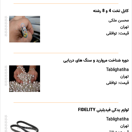
کابل تخت 4 و 8 رشته
محسن ملکی
تهران
قیمت: توافقی
دوره شناخت مروارید و سنگ های دریایی
Tablighatiha
تهران
قیمت: توافقی
لوازم یدکی فیدیلیتی FIDELITY
Tablighatiha
تهران