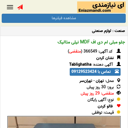
Toggle
gation
مشاهده فیلترها
صنعت
:
لوازم صنعتی
جلو مبلی ام دی اف MDF نیلی متالیک
کد آگهی: 366549 (
منقضی
)
نشان کردن
آگهی دهنده:
Tablighatiha
تماس با 09129523424
محل:
تهران
-
تهران‌سر
بروز: 30 روز پیش
منقضی: 29 روز پیش
نوع: آگهی رایگان
فالو کردن
قیمت: توافقی