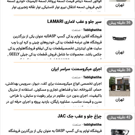
الواتور, تسمه دینام, قیمت تسمه پروانه, تسمه تایمینگ خودرو, تسمه
تهران
تایم, فروش تسمه انتقال نیرو, نوار لاستیکی, نوار نقاله زنجیری, نوار
نقاله رولیکی, نوار ن ... ...
سپر جلو و عقب لاماری LAMARI
36 دقیقه پیش
Tablighatiha
- صنعت
فروشگاه آنلاین لوازم یدکی گسپ GASPبه عنوان یکی از بزرگترین
فروشگاه های عرضه قطعات یدکی خودروهای چینی و کره ای با وب
سایت های اینترنتی تخصصیقطعات یدکی لیفانو فروشگاهلوازم یدکی
تهران
جکمی باشد. محصولات ما شامل فروش قطعات یدکی جیلی GEELY ,
قطعات یدکی ام وی ام MVM X33 , قطعات یدکی دانگ فنگ ... ...
اجرای میکروسمنت سراسر ایران
36 دقیقه پیش
Tablighatiha
- صنعت
اجرای تخصصی انواع میکروسمنت برای کف، دیوار، سرویس بهداشتی،
حمام، آشپزخانه، نما و فضاهای تجاری و مسکونی. استفاده از متریال
باکیفیت، اجرای بدون درز، مقاوم در برابر رطوبت و سایش، با طراحی
تهران
مدرن و قیمت مناسب. مشاوره رایگان، بازدید پروژه و اجرای حرفه ای در
سراسر ایران. آیا از کاشی های ... ...
چراغ جلو و عقب جک JAC
42 دقیقه پیش
tablighatiha
- صنعت
فروشگاه لوازم یدکی گسپ GASP به عنوان یکی از بزرگترین فروشگاه