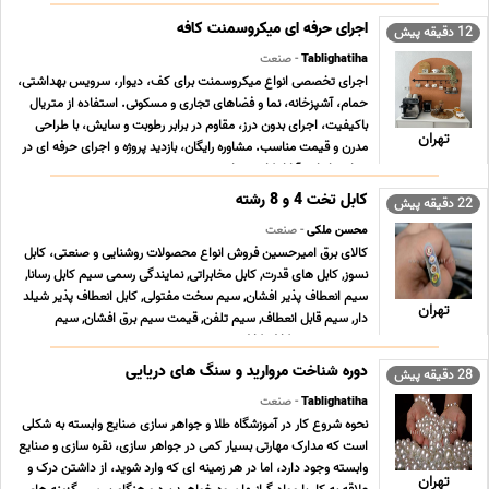
اجرای حرفه ای میکروسمنت کافه
12 دقیقه پیش
Tablighatiha
- صنعت
اجرای تخصصی انواع میکروسمنت برای کف، دیوار، سرویس بهداشتی،
حمام، آشپزخانه، نما و فضاهای تجاری و مسکونی. استفاده از متریال
باکیفیت، اجرای بدون درز، مقاوم در برابر رطوبت و سایش، با طراحی
تهران
مدرن و قیمت مناسب. مشاوره رایگان، بازدید پروژه و اجرای حرفه ای در
سراسر ایران. آیا از کاشی های ... ...
کابل تخت 4 و 8 رشته
22 دقیقه پیش
محسن ملکی
- صنعت
کالای برق امیرحسین فروش انواع محصولات روشنایی و صنعتی، کابل
نسوز, کابل های قدرت, کابل مخابراتی, نمایندگی رسمی سیم کابل رسانا,
سیم انعطاف پذیر افشان, سیم سخت مفتولی, کابل انعطاف پذیر شیلد
تهران
دار, سیم قابل انعطاف, سیم تلفن, قیمت سیم برق افشان, سیم
صنعتی, سیم و کابل, کابل صنعتی, سیم و ... ...
دوره شناخت مروارید و سنگ های دریایی
28 دقیقه پیش
Tablighatiha
- صنعت
نحوه شروع کار در آموزشگاه طلا و جواهر سازی صنایع وابسته به شکلی
است که مدارک مهارتی بسیار کمی در جواهر سازی، نقره سازی و صنایع
وابسته وجود دارد، اما در هر زمینه ای که وارد شوید، از داشتن درک و
تهران