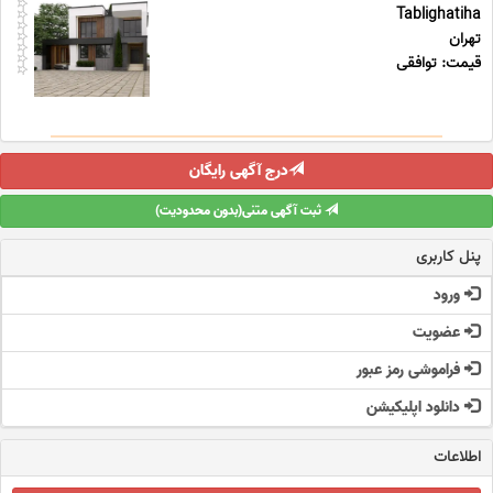
Tablighatiha
تهران
قیمت: توافقی
درج آگهی رایگان
ثبت آگهی متنی(بدون محدودیت)
پنل کاربری
ورود
عضویت
فراموشی رمز عبور
دانلود اپلیکیشن
اطلاعات