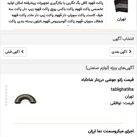
پاکت قهوه کافی بگ نگارین با بکارگیری تجهیزات پیشرفته امکان تولید
تخصصی پاکت قهوه, پاکت باکس پوچ, پاکت قهوه زیپ دار, پاکت سه
طرف کاست, پاکت سوپاپ دار قهوه, پاکت زیپ دار مات, پاکت قهوه
تهران
شفاف, سوپاپ قهوه, پاکت آلومینیومی قهوه, نایلون بسته بندی, پاکت
پنجره دار, بسته ایستاده قهوه, بسته ... ...
انتخاب آگهی
آگهی بعدی
آگهی قبلی
آگهی‌های ویژه {لوازم صنعتی}
قیمت زانو جوشی درزدار شادآباد
tablighatiha
تهران
قیمت: توافقی
اجرای میکروسمنت نما ارزان