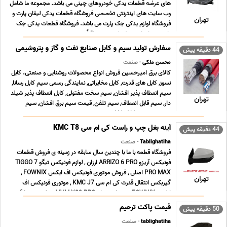
های عرضه قطعات یدکی خودروهای چینی می باشد. مجموعه ما شامل
وب سایت های اینترنتی تخصصی فروشگاه قطعات یدکی لیفان پارت و
تهران
فروشگاه لوازم یدکی جک پارت می باشد. فروشگاه قطعات یدکی جک
پارت همراه با رشد تکنولوژی و متعاقباً سرعت ت ... ...
سفارش تولید سیم و کابل صنایع نفت و گاز و پتروشیمی
44 دقیقه پیش
محسن ملکی
- صنعت
کالای برق امیرحسین فروش انواع محصولات روشنایی و صنعتی، کابل
نسوز, کابل های قدرت, کابل مخابراتی, نمایندگی رسمی سیم کابل رسانا,
سیم انعطاف پذیر افشان, سیم سخت مفتولی, کابل انعطاف پذیر شیلد
تهران
دار, سیم قابل انعطاف, سیم تلفن, قیمت سیم برق افشان, سیم
صنعتی, سیم و کابل, کابل صنعتی, سیم و ... ...
آینه بغل چپ و راست کی ام سی KMC T8
44 دقیقه پیش
Tablighatiha
- صنعت
فروشگاه قطعه با ما با چندین سال سابقه در زمینه ی فروش قطعات
فونیکس آریزو ARRIZO 6 PRO ارزان , لوازم فونیکس تیگو TIGGO 7
PRO MAX اصلی , فروش موتوری فونیکس اف ایکس FOWNIX ,
تهران
گیربکس انتقال قدرت کی ام سی KMC J7 , موتوری فونیکس اف
ایکس FOWNIX , بدنه ام وی ام MVM X22 PRO , جلوبندی سانگ ...
...
قیمت پاکت ترحیم
50 دقیقه پیش
tablighatiha
- صنعت