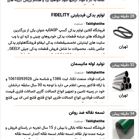
علاقه به کار با مواد گرانبها سود خواهید برد و هنگام بررسی گزینه های
خود در آموزشگاه طلا ... ...
لوازم یدکی فیدیلیتی FIDELITY
28 دقیقه پیش
Tablighatiha
- صنعت
فروشگاه آنلاین لوازم یدکی گسپ GASPبه عنوان یکی از بزرگترین
فروشگاه های عرضه قطعات یدکی خودروهای چینی و کره ای با وب
سایت های اینترنتی تخصصیقطعات یدکی لیفانو فروشگاهلوازم یدکی
تهران
جکمی باشد. محصولات ما شامل فروش قطعات یدکی جیلی GEELY ,
قطعات یدکی ام وی ام MVM X33 , قطعات یدکی دانگ فنگ ... ...
تولید لوله مانیسمان
32 دقیقه پیش
tablighatiha
- صنعت
شرکت فولاد صنعت تکتا، ثبت 1386 و شناسه ملی 10610093926 و
با ارائه فاکتور رسمی اعلام می دارد با توجه به 30 سال سابقه درخشان
خود در زمینه تامین و تجهیز انواع اتصالات گازی, اتصالات فلزی, قیمت
تهران
اتصالات فولادی, انواع اتصالات فلزی, انواع فلنج, فلنج اس اند پی, فلنج
نفت, فلنج لوله آب, اتص ... ...
تسمه نقاله ضد روغن
34 دقیقه پیش
Tablighatiha
- صنعت
فروشگاه تسمه نقاله بابائی با بیش از 15 سال تجربه در راستای فروش و
عرضه عمده نوار نقاله, تسمه نقاله, تسمه نقاله آجدار, تسمه نقاله