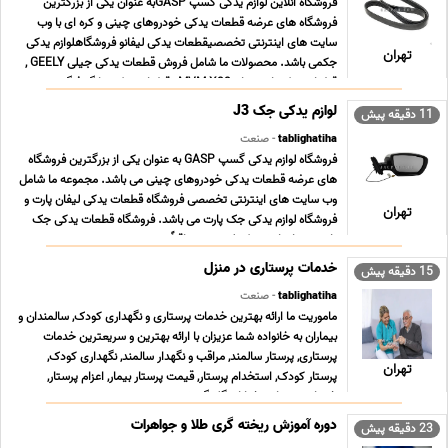
فروشگاه آنلاین لوازم یدکی گسپ GASPبه عنوان یکی از بزرگترین
فروشگاه های عرضه قطعات یدکی خودروهای چینی و کره ای با وب
سایت های اینترنتی تخصصیقطعات یدکی لیفانو فروشگاهلوازم یدکی
تهران
جکمی باشد. محصولات ما شامل فروش قطعات یدکی جیلی GEELY ,
قطعات یدکی ام وی ام MVM X33 , قطعات یدکی دانگ فنگ ... ...
لوازم یدکی جک J3
11 دقیقه پیش
tablighatiha
- صنعت
فروشگاه لوازم یدکی گسپ GASP به عنوان یکی از بزرگترین فروشگاه
های عرضه قطعات یدکی خودروهای چینی می باشد. مجموعه ما شامل
وب سایت های اینترنتی تخصصی فروشگاه قطعات یدکی لیفان پارت و
تهران
فروشگاه لوازم یدکی جک پارت می باشد. فروشگاه قطعات یدکی جک
پارت همراه با رشد تکنولوژی و متعاقباً سرعت ت ... ...
خدمات پرستاری در منزل
15 دقیقه پیش
tablighatiha
- صنعت
ماموریت ما ارائه بهترین خدمات پرستاری و نگهداری کودک, سالمندان و
بیماران به خانواده شما عزیزان با ارائه بهترین و سریعترین خدمات
پرستاری, پرستار سالمند, مراقب و نگهدار سالمند, نگهداری کودک,
تهران
پرستار کودک, استخدام پرستار, قیمت پرستار بیمار, اعزام پرستار,
خدمات پرستاری خیابان گلبرگ, ش ... ...
دوره آموزش ریخته گری طلا و جواهرات
23 دقیقه پیش