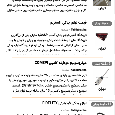
زمینه مشاوره، طراحی، اجرا و بازسازی پروژه های مختلف نوسازی
ساختمان, تعمیر ساختمان, خدمات بازسازی, بازسازی نما, طراحی دفتر
تهران
کار و اجرای دکوراسیون مغازه, نوسازی خانه, دکوراسیون داخلی منزل,
طراحی آشپزخانه, محوطه سازی و نصب ... ...
قیمت لوازم یدکی اکستریم
5 دقیقه پیش
Tablighatiha
- صنعت
فروشگاه آنلاین لوازم یدکی گسپ GASPبه عنوان یکی از بزرگترین
فروشگاه های عرضه قطعات یدکی خودروهای چینی و کره ای با وب
سایت های اینترنتی تخصصیقطعات یدکی لیفانو فروشگاهلوازم یدکی
تهران
جکمی باشد. محصولات ما شامل فروش قطعات یدکی جیلی GEELY ,
قطعات یدکی ام وی ام MVM X33 , قطعات یدکی دانگ فنگ ... ...
میکروسوئیچ دوطرفه کامپی COMEPI
9 دقیقه پیش
tablighatiha
- صنعت
تیم متخصصین وایقان صنعت با 25 سال سابقه واردات، تهیه و توزیع
قطعات الکترونیک , میکروسوئیچ و لیمیت سوییچ , سوییچ ایمنی یا
سفتی سوئیچ یا میکروسوییچ خشابی (Safety Switch) , لیمیت
تهران
سوییچ و میکروسوییچ باکسی و 15 سال سابقه تولید لوازم برق و
روشنایی ، گرد هم آمده است تا جامع ترین خدمات ت ... ...
لوازم یدکی فیدیلیتی FIDELITY
11 دقیقه پیش
Tablighatiha
- صنعت