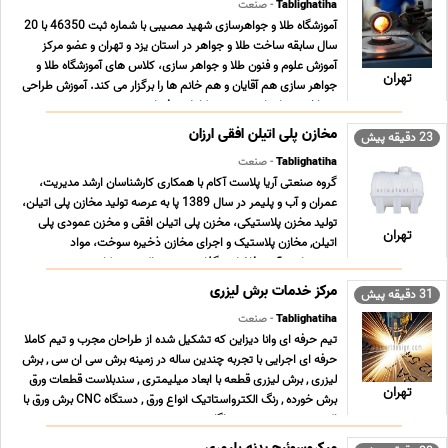
Tablighatiha
- صنعت
آموزشگاه طلا و جواهرسازی شهید مصیبی با شماره ثبت 46350 با 20
سال سابقه ساخت طلا و جواهر در استان یزد و تهران و عضو مرکز
آموزش علوم و فنون طلا و جواهر سازى، کلاس هاى آموزشگاه طلا و
تهران
جواهر سازى هم آقایان و هم خانم ها را برگزار می کند. آموزش طراحى
و ساخت جواهرات به صورت کاملا حرفه اى ... ...
مخازن پلی اتیلن افقی ارزان
23 دقیقه پیش
Tablighatiha
- صنعت
گروه صنعتی آریا پلاست آکام با همکاری کارشناسان ارشد مدیریت،
عمران و آب و پلیمر در سال 1389 پا به عرصه تولید مخازن پلی اتیلن،
تولید مخزن پلاستیکی، مخزن پلی اتیلن افقی و مخزن عمودی پلی
تهران
اتیلن, مخازن پلاستیک و اجرای مخازن ذخیره سوخت، مواد
شمیمیایی، آب و فاضلاب گذاشت و هم اکنون در کار ... ...
مرکز خدمات برش لیزری
31 دقیقه پیش
Tablighatiha
- صنعت
تیم حرفه ای وانا دیزاین که تشکیل شده از طراحان مجرب و تیم کاملا
حرفه ای اجرایی با تجربه چندین ساله در زمینه برش سی ان سی , برش
لیزری , برش لیزری قطعه با ابعاد میلیمتری , سندبلاست قطعات ورق
تهران
برش خورده , رنگ الکترواستاتیک انواع ورق , دستگاه CNC برش ورق با
اکسیژن ، هیدروژن و هواگاز , ... ...