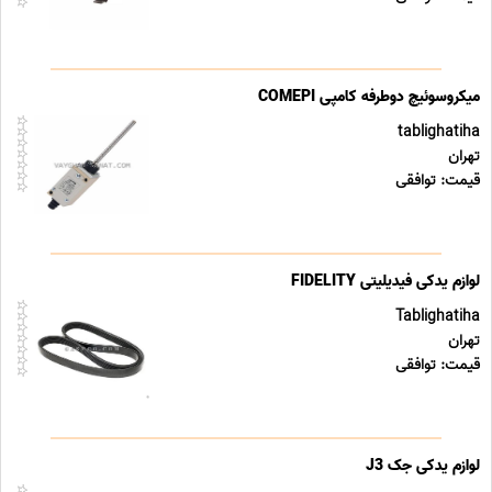
میکروسوئیچ دوطرفه کامپی COMEPI
tablighatiha
تهران
قیمت: توافقی
لوازم یدکی فیدیلیتی FIDELITY
Tablighatiha
تهران
قیمت: توافقی
لوازم یدکی جک J3