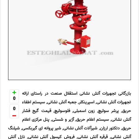
بازرگانی تجهیزات آتش نشانی استقلال صنعت در راستای ارائه
0
تجهیزات آتش نشانی, اسپرینکلر, جعبه آتش نشانی, سیستم اطفاء
0
حریق, پرشر سوئیچ, زون اسمبلی, فلوسوئیچ, قیمت گیج فشار
آتش نشانی, سیستم اعلام حریق, آژیر و شستی, پنل مرکزی اعلام
حریق, دتکتور ارزان, شیرآلات آتش نشانی, شیر پروانه ای گیربکسی, شیلنگ
آتش نشانی, قرقره آتش نشانی, فروش کپسول آتش نشانی, نازل آتش