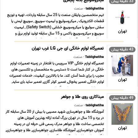
میکروسوئیچ بدنه پلیمری
33 دقیقه پیش
tablighatiha
- صنعت
تیم متخصصین وایقان صنعت با 25 سال سابقه واردات، تهیه و توزیع
قطعات الکترونیک , میکروسوئیچ و لیمیت سوییچ , سوییچ ایمنی یا
سفتی سوئیچ یا میکروسوییچ خشابی (Safety Switch) , لیمیت
تهران
سوییچ و میکروسوییچ باکسی و 15 سال سابقه تولید لوازم برق و
روشنایی ، گرد هم آمده است تا جامع ترین خدمات ت ... ...
تعمیرگاه لوازم خانگی ای جی LG غرب تهران
43 دقیقه پیش
Tablighatiha
- صنعت
تعمیرگاه لوازم خانگی VIP سرویس با افتخار در زمینه تعمیرات لوازم
خانگی در کنار شما است تا دسترسی به متخصصان و تکنسین های
مجرب را برای شما آسان کند. ما با بالاترین کیفیت، خدمات تعمیرات
تهران
لوازم خانگی, تعمیر یخچال, تعمیر کولر گازی, تعمیر ساید بای ساید,
تعمیر لباسشویی, تعمیر پکیج گرمایش ... ...
میناکاری روی طلا و جواهر
49 دقیقه پیش
tablighatiha
- صنعت
آموزشگاه طلا و جواهرسازی شهید مصیبی با بیش از 20 سال سابقه کار
در یزد و 15 سال در تهران بزرگ آماده ارائه بهترین آموزش های
تخصصی ساخت طلا و جواهر مدرک رسمی فنی حرفه ای در زمینه
تهران
آموزش جواهرسازی, آموزشگاه طلاسازی, جواهرسازی, طلا و جواهرسازی,
انگشترسازی, پلاکسازی, قلم زنی, گوهرتراشی, ... ...