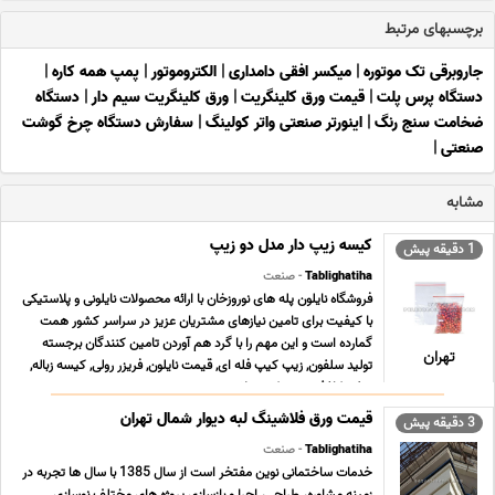
برچسبهای مرتبط
جاروبرقی تک موتوره
|
میکسر افقی دامداری
|
الکتروموتور
|
پمپ همه کاره
|
دستگاه پرس پلت
|
قیمت ورق کلینگریت
|
ورق کلینگریت سیم دار
|
دستگاه
ضخامت سنج رنگ
|
اینورتر صنعتی واتر کولینگ
|
سفارش دستگاه چرخ گوشت
صنعتی
|
مشابه
کیسه زیپ دار مدل دو زیپ
1 دقیقه پیش
Tablighatiha
- صنعت
فروشگاه نایلون پله های نوروزخان با ارائه محصولات نایلونی و پلاستیکی
با کیفیت برای تامین نیازهای مشتریان عزیز در سراسر کشور همت
گمارده است و این مهم را با گرد هم آوردن تامین کنندگان برجسته
تهران
تولید سلفون, زیپ کیپ فله ای, قیمت نایلون, فریزر رولی, کیسه زباله,
سفره کاغذی, زیپ کیپ پلاستی ... ...
قیمت ورق فلاشینگ لبه دیوار شمال تهران
3 دقیقه پیش
Tablighatiha
- صنعت
خدمات ساختمانی نوین مفتخر است از سال 1385 با سال ها تجربه در