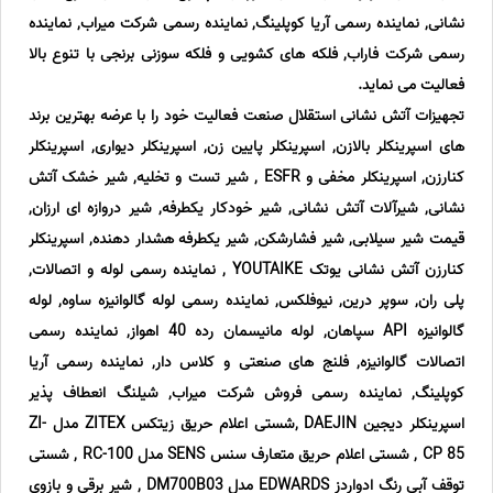
نشانی, نماینده رسمی آریا کوپلینگ, نماینده رسمی شرکت میراب, نماینده
رسمی شرکت فاراب, فلکه های کشویی و فلکه سوزنی برنجی با تنوع بالا
فعالیت می نماید.
تجهیزات آتش نشانی استقلال صنعت فعالیت خود را با عرضه بهترین برند
های اسپرینکلر بالازن, اسپرینکلر پایین زن, اسپرینکلر دیواری, اسپرینکلر
کنارزن, اسپرینکلر مخفی و ESFR , شیر تست و تخلیه, شیر خشک آتش
نشانی, شیرآلات آتش نشانی, شیر خودکار یکطرفه, شیر دروازه ای ارزان,
قیمت شیر سیلابی, شیر فشارشکن, شیر یکطرفه هشدار دهنده, اسپرینکلر
کنارزن آتش نشانی یوتک YOUTAIKE , نماینده رسمی لوله و اتصالات,
پلی ران, سوپر درین, نیوفلکس, نماینده رسمی لوله گالوانیزه ساوه, لوله
گالوانیزه API سپاهان, لوله مانیسمان رده 40 اهواز, نماینده رسمی
اتصالات گالوانیزه, فلنج های صنعتی و کلاس دار, نماینده رسمی آریا
کوپلینگ, نماینده رسمی فروش شرکت میراب, شیلنگ انعطاف پذیر
اسپرینکلر دیجین DAEJIN ,شستی اعلام حریق زیتکس ZITEX مدل ZI-
CP 85 , شستی اعلام حریق متعارف سنس SENS مدل RC-100 , شستی
توقف آبی رنگ ادواردز EDWARDS مدل DM700B03 , شیر برقی و بازوی