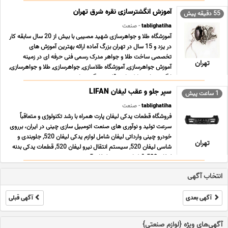
آموزش انگشترسازی نقره شرق تهران
55 دقیقه پیش
tablighatiha
- صنعت
آموزشگاه طلا و جواهرسازی شهید مصیبی با بیش از 20 سال سابقه کار
در یزد و 15 سال در تهران بزرگ آماده ارائه بهترین آموزش های
تخصصی ساخت طلا و جواهر مدرک رسمی فنی حرفه ای در زمینه
تهران
آموزش جواهرسازی, آموزشگاه طلاسازی, جواهرسازی, طلا و جواهرسازی,
انگشترسازی, پلاکسازی, قلم زنی, گوهرتراشی, ... ...
سپر جلو و عقب لیفان LIFAN
1 ساعت پیش
tablighatiha
- صنعت
فروشگاه قطعات یدکی لیفان پارت همراه با رشد تکنولوژی و متعاقباً
سرعت تولید و نوآوری های صنعت اتومبیل سازی چینی در ایران، برروی
خودرو چینی وارداتی لیفان شامل لوازم یدکی لیفان 520, جلوبندی و
تهران
شاسی لیفان 520, سیستم انتقال نیرو لیفان 520, قطعات یدکی بدنه
لیفان 520, قطعات موتوری لیفان 5 ... ...
انتخاب آگهی
آگهی بعدی
آگهی قبلی
آگهی‌های ویژه {لوازم صنعتی}