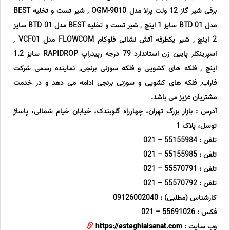
برقی شیر گاز 12 ولت پرلا مدل OGM-9010 , شیر تست و تخلیه BEST
مدل BTD 01 سایز 1 اینچ , شیر تست و تخلیه BEST مدل BTD 01 سایز
2 اینچ , شیر یکطرفه آتش نشانی فلوکام FLOWCOM مدل VCF01 ,
اسپرینکلر پایین زن استاندارد 79 درجه رپیدراپ RAPIDROP سایز 1.2
اینچ , فلکه های کشویی و فلکه سوزنی برنجی, نماینده رسمی شرکت
فاراب, فلکه های کشویی و سوزنی برنجی ادامه می دهد و در خدمت
مشتریان عزیز می باشد.
آدرس : بازار بزرگ تهران، چهارراه گلوبندک، خیابان خیام شمالی، پاساژ
توسل، پلاک 1
تلفن : 55155984 – 021
تلفن : 55155985 – 021
تلفن : 55570791 – 021
تلفن : 55570792 – 021
کارشناس (مطلبی) : 09126002040
فکس : 55691026 – 021
وب سایت :
https://esteghlalsanat.com