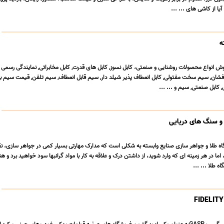
یا از کاشی های ... ...
ش انواع محصولات روشنایی و صنعتی، کابل نسوز, کابل های قدرت, کابل مخابراتی, نمایندگی رسمی 
 افشان, سیم سخت مفتولی, کابل انعطاف پذیر شیلد دار, سیم قابل انعطاف, سیم تلفن, قیمت سیم ب
کابل صنعتی, سیم و ... ...
 و سنگ های دریایی
اه طلا و جواهر سازی صنایع وابسته به شکلی است که مدارک مهارتی بسیار کمی در جواهر سازی، نق
اما در هر زمینه ای که وارد شوید، از داشتن درک و علاقه به کار با مواد گرانبها سود خواهید برد و ه
ه طلا ... ...