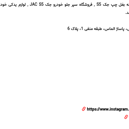
شامل لوازم یدکی LIFAN 620 , آینه بغل چپ جک S5 , فروشگاه سپر جلو خودرو جک 
ساژ الماس، طبقه منفی 1، پلاک 6
https://www.instagram