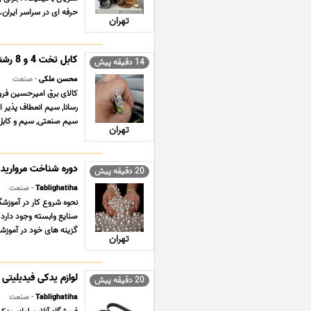
حرفه ای در سراسر ایران. آ
تهران
کابل تخت 4 و 8 رشته
14 دقیقه پیش
محسن ملکی
- صنعت
کالای برق امیرحسین فرو
رسانا, سیم انعطاف پذیر
سیم صنعتی, سیم و کابل, 
تهران
دوره شناخت مروارید
20 دقیقه پیش
Tablighatiha
- صنعت
نحوه شروع کار در آموزشگ
صنایع وابسته وجود دارد، 
گزینه های خود در آموزشگا
تهران
لوازم یدکی فیدیلیتی FIDELITY
20 دقیقه پیش
Tablighatiha
- صنعت