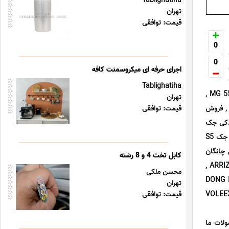
Tablighatiha
تهران
قیمت: توافقی
0
0
اجرای حرفه ای میکروسمنت کافه
ت
Tablighatiha
یدکی چینی MVM X33S , قیمت لوازم یدکی ام جی MG , فروش لوازم یدکی ام جی 350 , فروشگاه قطعات یدکی MG 550 ,
تهران
لوازم یدکی خودرو ام جی 6 , قیمت لوازم یدکی برلیانس BRILLIANCE , قطعات یدکی اتومبیل برلیانس H220 , فروش
قیمت: توافقی
ی برلیانس H330 , قیمت لوازم یدکی جک
JAC , فروش قطعات یدکی جک J3 , لوازم یدکی چینی جک J5 , لوازم یدکی ماشین جک JAC ارزان , قطعات یدکی جک S5
, قطعات یدکی جیلی امگرند 7 , لوازم یدکی چانگان
کابل تخت 4 و 8 رشته
CHANGAN , قطعات یدکی چانگان CS35 , فروش لوازم یدکی اتومبیل چری CHERY , قیمت قطعات یدکی چری ARRIZO 5 ,
محسن ملکی
کی CHERY THGGO 7 ارزان , فروش لوازم یدکی دانگ فنگ DONG FENG
تهران
گریت وال GREAT WALL , قطعات یدکی خودرو گریت وال VOLEEX C30
قیمت: توافقی
ولات ما