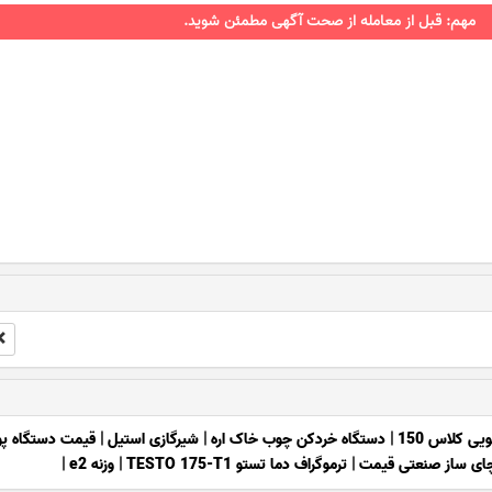
مهم: قبل از معامله از صحت آگهی مطمئن شوید.
ی کلاس 150
|
دستگاه خردکن چوب خاک اره
|
شیرگازی استیل
|
قیمت دستگاه پ
ای ساز صنعتی قیمت
|
ترموگراف دما تستو TESTO 175-T1
|
وزنه e2
|