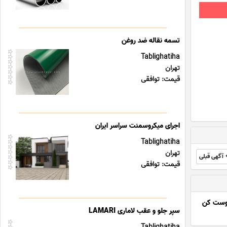
تسمه نقاله ضد روغن
Tablighatiha
تهران
قیمت: توافقی
اجرای میکروسمنت سراسر ایران
Tablighatiha
تهران
آگهی قبلی
قیمت: توافقی
وست کن
سپر جلو و عقب لاماری LAMARI