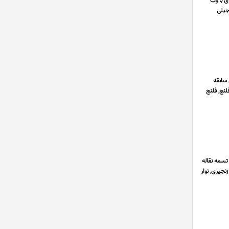
ه ای با وب
جیلی
106100 و با ارائه فاکتور رسمی اعلام می دارد با توجه به 30 سال سابقه
لنج, فلنج
دار, تسمه نقاله
نجیری, نوار