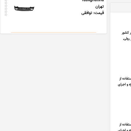
Tablighatiha
تهران
قیمت: توافقی
ر کشور
رولی,
فاده از
ه و اجرای
فاده از
ه و اجرای