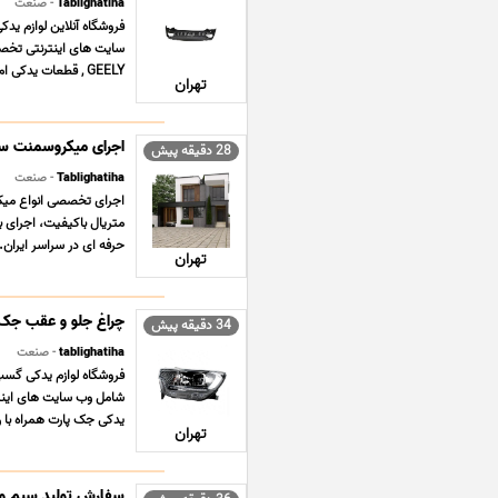
Tablighatiha
- صنعت
سایت های اینترنتی تخص
GEELY , قطعات یدکی ام وی ام MVM X33 , قطعات یدکی دانگ فنگ ... ...
تهران
اجرای میکروسمنت سرا
28 دقیقه پیش
Tablighatiha
- صنعت
اجرای تخصصی انواع میکر
متریال باکیفیت، اجرای ب
حرفه ای در سراسر ایران. آ
تهران
چراغ جلو و عقب جک AC
34 دقیقه پیش
tablighatiha
- صنعت
شامل وب سایت های اینتر
یدکی جک پارت همراه با رش
تهران
سفارش تولید سیم و 