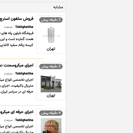
مشابه
فروش سلفون استرچ
2 دقیقه پیش
Tablighatiha
- صنعت
فروشگاه نایلون پله های ن
همت گمارده است و این مه
کیسه زباله, سفره کاغذی,
تهران
اجرای میکروسمنت نما
2 دقیقه پیش
Tablighatiha
- صنعت
اجرای تخصصی انواع میکر
متریال باکیفیت، اجرای ب
حرفه ای در سراسر ایران. آ
تهران
اجرای حرفه ای میکر
4 دقیقه پیش
Tablighatiha
- صنعت
اجرای تخصصی انواع میکر
متریال باکیفیت، اجرای ب