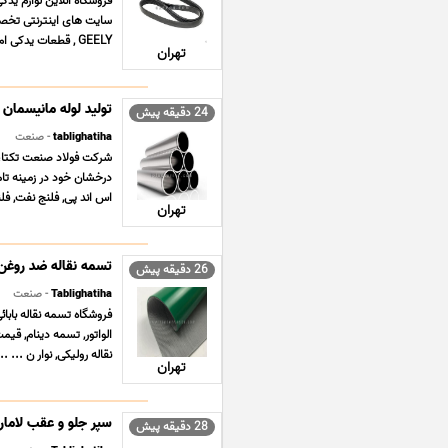
سایت های اینترنتی تخص
GEELY , قطعات یدکی ام وی ام MVM X33 , قطعات یدکی دانگ فنگ ... ...
تهران
تولید لوله مانیسمان
24 دقیقه پیش
tablighatiha
- صنعت
درخشان خود در زمینه تامی
اس اند پی, فلنج نفت, فلن
تهران
تسمه نقاله ضد روغن
26 دقیقه پیش
Tablighatiha
- صنعت
الواتور, تسمه دینام, قیم
نقاله رولیکی, نوار ن ... ...
تهران
سپر جلو و عقب لاماری ARI
28 دقیقه پیش