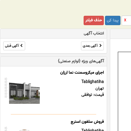
پیدا کن
حذف فیلتر
X
انتخاب آگهی
آگهی بعدی
آگهی قبلی
آگهی‌های ویژه {لوازم صنعتی}
اجرای میکروسمنت نما ارزان
Tablighatiha
تهران
قیمت: توافقی
فروش سلفون استرچ