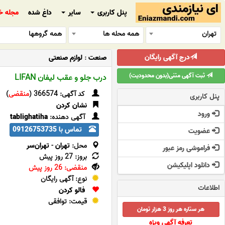
پنل کاربری
سایر
داغ شده
مجله خ
تهران
همه محله ها
همه گروهها
درج آگهی رایگان
صنعت
:
لوازم صنعتی
ثبت آگهی متنی(بدون محدودیت)
درب جلو و عقب لیفان LIFAN
کد آگهی: 366574 (
منقضی
)
پنل کاربری
نشان کردن
ورود
آگهی دهنده:
tablighatiha
تماس با 09126753735
عضویت
محل:
تهران
-
تهران‌سر
فراموشی رمز عبور
بروز: 27 روز پیش
دانلود اپلیکیشن
منقضی: 26 روز پیش
نوع: آگهی رایگان
اطلاعات
فالو کردن
قیمت: توافقی
هر ستاره هر روز 3 هزار تومان
تعرفه آگهی ویژه