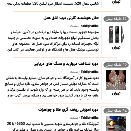
تهران
شاسی لیفان 520, سیستم انتقال نیرو لیفان 520, قطعات یدکی بدنه
لیفان 520, قطعات موتوری لیفان 5 ... ...
قفل هوشمند کارتی درب اتاق هتل
32 دقیقه پیش
tablighatiha
- صنعت
مجموعه تجهیز صنعت رویا با سابقه ای درخشان در تأمین، عرضه و
پخش مستقیم انواع تجهیزات هتلداری، به صورت تخصصی در زمینه
ارائه تجهیزات استاندارد برای مراکز اقامتی، هتل ها، مجموعه های
تهران
توریستی، بوتیک هتل ها و اقامتگاه های لوکس فعالیت می کند. این
برند با تمرکز ویژه بر امنیت، راحتی و استا ... ...
دوره شناخت مروارید و سنگ های دریایی
40 دقیقه پیش
Tablighatiha
- صنعت
نحوه شروع کار در آموزشگاه طلا و جواهر سازی صنایع وابسته به شکلی
است که مدارک مهارتی بسیار کمی در جواهر سازی، نقره سازی و صنایع
وابسته وجود دارد، اما در هر زمینه ای که وارد شوید، از داشتن درک و
تهران
علاقه به کار با مواد گرانبها سود خواهید برد و هنگام بررسی گزینه های
خود در آموزشگاه طلا ... ...
دوره آموزش ریخته گری طلا و جواهرات
42 دقیقه پیش
Tablighatiha
- صنعت
آموزشگاه طلا و جواهرسازی شهید مصیبی با شماره ثبت 46350 با 20
سال سابقه ساخت طلا و جواهر در استان یزد و تهران و عضو مرکز