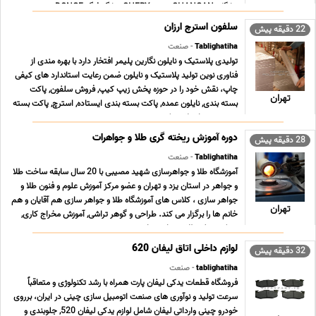
چانگان CHANGAN، چری CHERY، دانگ فنگ DONGF ... ...
سلفون استرچ ارزان
22 دقیقه پیش
Tablighatiha
- صنعت
تولیدی پلاستیک و نایلون نگارین پلیمر افتخار دارد با بهره مندی از
فناوری نوین تولید پلاستیک و نایلون ضمن رعایت استاندارد های کیفی
چاپ، نقش خود را در حوزه پخش زیپ کیپ, فروش سلفون, پاکت
تهران
بسته بندی, نایلون عمده, پاکت بسته بندی ایستاده, استرچ, پاکت بسته
بندی زیپ دار, پلاستیک بسته بندی ... ...
دوره آموزش ریخته گری طلا و جواهرات
28 دقیقه پیش
Tablighatiha
- صنعت
آموزشگاه طلا و جواهرسازی شهید مصیبی با 20 سال سابقه ساخت طلا
و جواهر در استان یزد و تهران و عضو مرکز آموزش علوم و فنون طلا و
جواهر سازى ، کلاس هاى آموزشگاه طلا و جواهر سازى هم آقایان و هم
تهران
خانم ها را برگزار می کند. طراحى و گوهر تراشی, آموزش مخراج کاری,
مدرک دیپلم طلا و جواهر سازی ... ...
لوازم داخلی اتاق لیفان 620
32 دقیقه پیش
tablighatiha
- صنعت
فروشگاه قطعات یدکی لیفان پارت همراه با رشد تکنولوژی و متعاقباً
سرعت تولید و نوآوری های صنعت اتومبیل سازی چینی در ایران، برروی
خودرو چینی وارداتی لیفان شامل لوازم یدکی لیفان 520, جلوبندی و