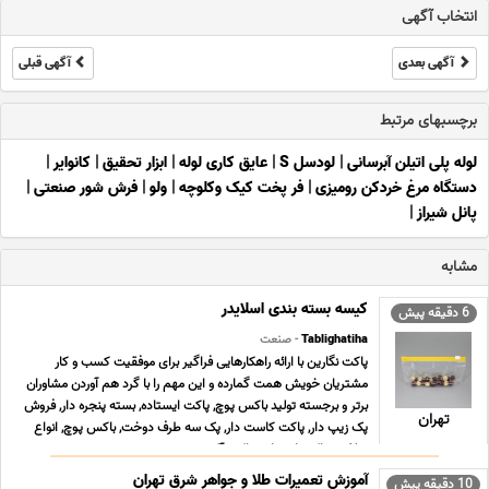
انتخاب آگهی
آگهی بعدی
آگهی قبلی
برچسبهای مرتبط
لوله پلی اتیلن آبرسانی
|
لودسل S
|
عایق کاری لوله
|
ابزار تحقیق
|
کانوایر
|
دستگاه مرغ خردکن رومیزی
|
فر پخت کیک وکلوچه
|
ولو
|
فرش شور صنعتی
|
پانل شیراز
|
مشابه
کیسه بسته بندی اسلایدر
6 دقیقه پیش
Tablighatiha
- صنعت
پاکت نگارین با ارائه راهکارهایی فراگیر برای موفقیت کسب و کار
مشتریان خویش همت گمارده و این مهم را با گرد هم آوردن مشاوران
برتر و برجسته تولید باکس پوچ, پاکت ایستاده, بسته پنجره دار, فروش
تهران
پک زیپ دار, پاکت کاست دار, پک سه طرف دوخت, باکس پوچ, انواع
سلفون, پاکت ایستاده, پاکت آلومینیو ... ...
آموزش تعمیرات طلا و جواهر شرق تهران
10 دقیقه پیش