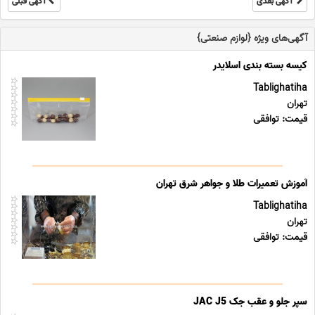
آگهی بعدی
آگهی قبلی
آگهی‌های ویژه {لوازم صنعتی}
کیسه بسته بندی اسلایدر
Tablighatiha
تهران
قیمت: توافقی
آموزش تعمیرات طلا و جواهر شرق تهران
Tablighatiha
تهران
قیمت: توافقی
سپر جلو و عقب جک JAC J5