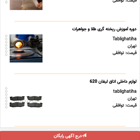
قیمت: توافقی
دوره آموزش ریخته گری طلا و جواهرات
Tablighatiha
تهران
قیمت: توافقی
لوازم داخلی اتاق لیفان 620
tablighatiha
تهران
قیمت: توافقی
درج آگهی رایگان