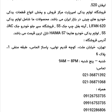
لیفان 520.
فروشگاه لوازم یدکی امیرپارت مرکز فروش و پخش انواع قطعات یدکی
خودرو های چینی در بازار ایران می باشد. محصولات ما شامل لوازم یدکی
LIFAN 620 , آینه بغل چپ جک S5 , فروشگاه سپر جلو خودرو جک JAC
S5 , لوازم یدکی خودرو هایما HAIMA S7 نازل ترین قیمت می باشد.
آدرس فروشگاه :
تهران، خیابان ملت، کوچه قدیم نوایی، پاساژ الماس، طبقه منفی 1،
پلاک 6
شنبه — پنج شنبه : 9AM — 8PM
تماس:
021-36871392
021-36871068
همراه :
09126753735
09916753735
09192286806