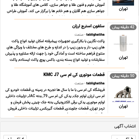
آموزش علوم و فنون طلا و جواهر سازى، کلاس هاى آموزشگاه طلا و
تهران
جواهر سازى هم آقایان و هم خانم ها را برگزار می کند. آموزش طراحى
و ساخت جواهرات به صورت کاملا حرفه اى ... ...
سلفون استرچ ارزان
42 دقیقه پیش
tablighatiha
- صنعت
پاکت نگارین با بکارگیری تجهیزات پیشرفته امکان تولید انواع پاکت
های زیپ دار و بدون زیپ را در اندازه و طرح های مختلف با ویژگی های
متنوع فراهم ساخته است و آمادگی خود را جهت ارائه مشاوره و پذیرش
تهران
سفارشات و تولید انواع بسته بندی، باکس پوچ, پاکت ایستاده, پاکت
پنجره دار, پاکت ترحیم, پاکت ... ...
قطعات موتوری کی ام سی KMC J7
50 دقیقه پیش
tablighatiha
- صنعت
فروشگاه کی ام سی با ما با سال ها تجربه در زمینه ی قطعات خودرو کی
ام سی ارزان, لوازم جک, یدکی کی ام سی T9, بدنه JAC, تزئینات داخلی,
لوازم موتوری, یدکی برقی الکترونیکی, بدنه جک چینی, پخش فرمان و
تهران
ترمز تهران, قطعات جلوبندی, قطعات گیربکس, تزئینات داخلی, فروش
برقی الکترونیکی, سیستم فرم ... ...
انتخاب آگهی