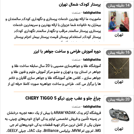
پرستار کودک شمال تهران
14 دقیقه پیش
tablighatiha
- صنعت
ماموریت ما ارائه بهترین خدمات پرستاری و نگهداری کودک, سالمندان و
بیماران به خانواده شما عزیزان با ارائه بهترین و سریعترین خدمات
پرستاری, پرستار سالمند, مراقب و نگهدار سالمند, نگهداری کودک,
تهران
پرستار کودک, استخدام پرستار, قیمت پرستار بیمار, اعزام پرستار,
خدمات پرستاری خیابان گلبرگ, ش ... ...
دوره آموزش طراحی و ساخت جواهر با لیزر
16 دقیقه پیش
tablighatiha
- صنعت
آموزشگاه طلا و جواهرسازی مصیبی با 20 سال سابقه ساخت طلا و
جواهر در استان یزد و تهران و عضو مرکز آموزش علوم و فنون طلا و
جواهر سازى ، کلاس هاى آموزشگاه طلا و جواهر سازى آقایان و خانم
تهران
ها را برگزار می کند. طراحى و ساخت جواهربه صورت کاملا حرفه اى از
مبتدى تا پیشرفته و با ارائه مدرک د ... ...
چراغ جلو و عقب چری تیگو CHERY TIGGO 5
20 دقیقه پیش
tablighatiha
- صنعت
فروشگاه آرام یدک ARAM YADAK با بیش از یک دهه تجربه درخشان
در زمینه تأمین و فروش تخصصی لوازم یدکی انواع خودروهای چینی، به
عنوان یکی از کامل ترین مراکز تهیه قطعات یدکی خودروهای ام جی
تهران
MG، ام وی ام MVM، برلیانس Brilliance، جک JAC، جیلی GEELY،