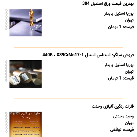
بهترین قیمت ورق استنیل 304
پوریا استیل پایدار
تهران
قیمت: 1 تومان
فروش میلگرد استنلس استیل 440B ، X39CrMo17-1
پوریا استیل پایدار
تهران
قیمت: 1 تومان
فلزات رنگین آلیاژی وحدت
وحید وحدتی
تهران
قیمت: توافقی