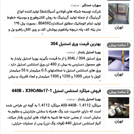
سهراب دستگیر
- صنعت
شرکت توسعه شبکه های فولادی آسیا(تشفا) تولیدکننده انواع
گریتینگ از جمله تولید گریتینگ به روش الکتروفورج و بوسیله خطوط
تولید تمام اتوماتیک مطابق استانداردBS4592 ، بصورت پنل 6*1
تهران
متر.پله.کف پله.دریچه.پلتفورم.پوشش کف و روی کانال.راهرو.پل و
..... میباشد که در صورت نیاز مشتری این قطعات ... ...
بهترین قیمت ورق استنیل 304
1 ساعت پیش
پوریا استیل پایدار
- صنعت
ورق استیل 304 / 304L را از ما قیمت بگیرید پوریا استیل پایدار به
طور معمول دسترسی به بیش از 400 تن ورق استنلس استیل دارد .
ورق های استنلس استیل با ضخامتهای 0.5 میلیمتر تا 55 میلیمتر
تهران
کویل با عرض 1000 و 1250 و 1500 میلیمتر و ابعاد فابریک و برشی
قواره ای استاندارد . استفاده در تول ... ...
فروش میلگرد استنلس استیل 440B ، X39CrMo17-1
2 ساعت پیش
پوریا استیل پایدار
- صنعت
میلگرد 1.4112 - AISI 440B میلگرد 1.4112 به گونه ای طراحی شده
است که دارای خاصیت ضد زنگ همراه با سختی مارتنزیتی و مقاوم به
سایش است. از بعضی جنبه ها شبیه به فولاد های ابزاری رفتار میکند.
تهران
آلیاژ استنلس استیل 440 (فولاد زنگ نزن) پس از عملیات حرارتی،
دارای بالاترین استحکام، سختی و مقا ... ...