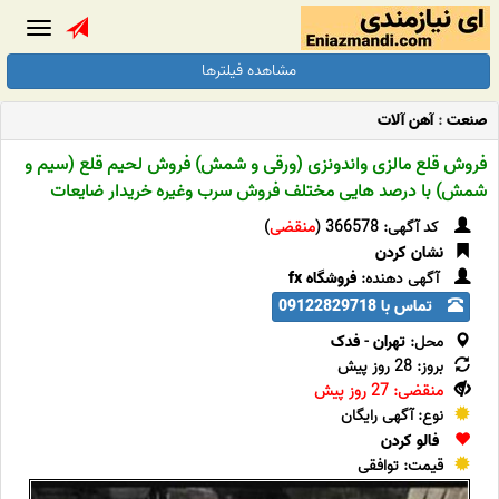
Toggle
gation
مشاهده فیلترها
صنعت
:
آهن آلات
فروش قلع مالزی واندونزی (ورقی و شمش) فروش لحیم قلع (سیم و
شمش) با درصد هایی مختلف فروش سرب وغیره خریدار ضایعات
کد آگهی: 366578 (
منقضی
)
نشان کردن
آگهی دهنده:
فروشگاه fx
تماس با 09122829718
محل:
تهران
-
فدک
بروز: 28 روز پیش
منقضی: 27 روز پیش
نوع: آگهی رایگان
فالو کردن
قیمت: توافقی