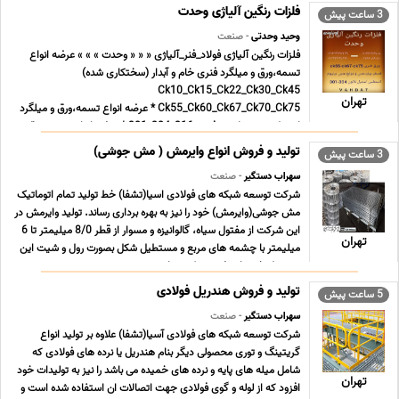
فلزات رنگین آلیاژی وحدت
3 ساعت پیش
وحید وحدتی
- صنعت
فلزات رنگین آلیاژی فولاد_فنر_آلیاژی « « « وحدت » » » عرضه انواع
تسمه،ورق و میلگرد فنری خام و آبدار (سختکاری شده)
Ck10_Ck15_Ck22_Ck30_Ck45
تهران
Ck55_Ck60_Ck67_Ck70_Ck75 * عرضه انواع تسمه،ورق و میلگرد
استیل،شیم و لاتون فنری 316_304_301 * عرضه انواع تسمه،ورق و
میلگرد فسفربرنز،مس و برنج و ... ...
تولید و فروش انواع وایرمش ( مش جوشی)
3 ساعت پیش
سهراب دستگیر
- صنعت
شرکت توسعه شبکه های فولادی اسیا(تشفا) خط تولید تمام اتوماتیک
مش جوشی(وایرمش) خود را نیز به بهره برداری رساند. تولید وایرمش در
این شرکت از مفتول سیاه، گالوانیزه و مسوار از قطر 8/0 میلیمتر تا 6
تهران
میلیمتر با چشمه های مربع و مستطیل شکل بصورت رول و شیت این
محصول خود را عرضه می کند.سایر ... ...
تولید و فروش هندریل فولادی
5 ساعت پیش
سهراب دستگیر
- صنعت
شرکت توسعه شبکه های فولادی آسیا(تشفا) علاوه بر تولید انواع
گریتینگ و توری محصولی دیگر بنام هندریل یا نرده های فولادی که
شامل میله های پایه و نرده های خمیده می باشد را نیز به تولیدات خود
تهران
افزود که از لوله و گوی فولادی جهت اتصالات ان استفاده شده است و