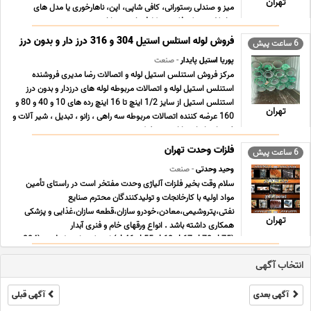
تهران
میز و صندلی رستورانی، کافی شاپی، اپن، ناهارخوری یا مدل های
مختلف صندلی فلزی به کلاف خوش ساخت ... ...
فروش لوله استلس استیل 304 و 316 درز دار و بدون درز
6 ساعت پیش
پوریا استیل پایدار
- صنعت
مرکز فروش استنلس استیل لوله و اتصالات رضا مدیری فروشنده
استنلس استیل لوله و اتصالات مربوطه لوله های درزدار و بدون درز
استنلس استیل از سایز 1/2 اینچ تا 16 اینچ رده های 10 و 40 و 80 و
تهران
160 عرضه کننده اتصالات مربوطه سه راهی ، زانو ، تبدیل ، شیر آلات و
غیره استاندارد دارای سرتیفیکیت و ... ...
فلزات وحدت تهران
6 ساعت پیش
وحید وحدتی
- صنعت
سلام وقت بخیر فلزات آلیاژی وحدت مفتخر است در راستای تأمین
مواد اولیه با کارخانجات و تولیدکنندگان محترم صنایع
نفتی،پتروشیمی،معادن،خودرو سازان،قطعه سازان،غذایی و پزشکی
تهران
همکاری داشته باشد . انواع ورقهای خام و فنری آبدار
(ck46,ck55,ck60,ck67,ck70,ck75) استنلس استیل فنری (304-
301) استی ... ...
انتخاب آگهی
آگهی بعدی
آگهی قبلی