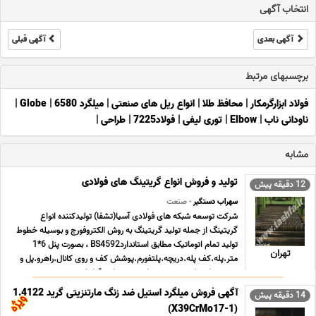
انتخاب آگهی
آگهی بعدی
آگهی قبلی
برچسبهای مرتبط
فولاد ابزارگرمکار
|
محافظ طلا
|
انواع ریل های صنعتی
|
میلگرد 6580
|
Globe
|
ناودانی ناب
|
Elbow
|
توری لیفی
|
فولاد7225
|
طراحی
|
مشابه
تولید و فروش انواع گریتینگ های فولادی
12 دقیقه پیش
سهراب دستگیر
- صنعت
شرکت توسعه شبکه های فولادی آسیا(تشفا) تولیدکننده انواع
گریتینگ از جمله تولید گریتینگ به روش الکتروفورج و بوسیله خطوط
تولید تمام اتوماتیک مطابق استانداردBS4592 ، بصورت پنل 6*1
تهران
متر.پله.کف پله.دریچه.پلتفورم.پوشش کف و روی کانال.راهرو.پل و
..... میباشد که در صورت نیاز مشتری این قطعات ... ...
آگهی فروش میلگرد استیل ضد زنگ مارتنزیتی گرید 1.4122
14 دقیقه پیش
(X39CrMo17-1)