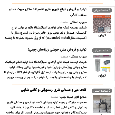
این نوع هندریل بروز ترین روش تو ... ...
تولید و فروش انواع توری های اکسپندد متال جهت نما و
5 ساعت پیش
سقف کاذب
سهراب دستگیر
- صنعت
شرکت توسعه شبکه های فولادی آسیا(تشفا) علاوه بر تولید انواع
گریتینگ ،هندریل و لدر نوعی توری خاص نیز با نام استرچ متال یا
تهران
اکسپندد متال(expanded metal) که از ورق بصورت یکپارچه با چشمه
های لوزی شکل و شش ضلعی تولید می گردد را به تولیدات خود افزوده
است. امکان تولید این نوع توری از جنس ... ...
تولید و فروش مش جوشی ریز(مش چینی)
5 ساعت پیش
سهراب دستگیر
- صنعت
شرکت توسعه شبکه های فولادی اسیا(تشفا) خط تولید تمام اتوماتیک
مش جوشی ریز( مش چینی ) خود را نیز به بهره برداری رساند. تولید
مش جوشی ریز در این شرکت از مفتول گالوانیزه از قطر 0/9 میلیمتر تا
تهران
2 میلیمتر با چشمه های با ابعاد یک اینچ ، یک دوم اینچ و سه چهارم
اینچ و همچنین عرض 1/20 و 1/5 ... ...
کلاف میز و صندلی فلزی رستورانی و کافی شاپی
5 ساعت پیش
صنایع فلزی درنیکا نجفی
- صنعت
مجموعه درنیکا در زمینه تولید و پخش کلاف انواع میز و صندلی فلزی
رستورانی و کافی شاپی فعالیت دارد و آماده همکاری با فروشندگان،
تولیدکنندگان و فعالان حوزه تجهیزات رستورانی است. اگر برای ساخت