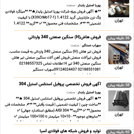
پوریا استیل پایدار
- صنعت
**🔥 آگهی فروش ویژه شرکت پوریا استیل پایدار🔥** **میلگرد فولادی
زنگ نزن مارتنزیتی گرید 1.4122 (X39CrMo17-1) با کیفیت
تهران
تضمینی** **📌 مشخصات فنی محصول** ✅ **گرید** 1.4122
(مطابق استاندارد DIN EN 10088-3) ✅ ** ساخت کشور آلمان برند
دورنبرگ ✅ **سایزهای موجود** 20 تا 180 میلیمتر ✅ **طول ... ...
فروش هاش(H) سنگین صنعتی 340 وارداتی
36 دقیقه پیش
سهراب دستگیر
- صنعت
فروش تیر هاش (H) سنگین صنعتی 340 وارداتی به قیمت مناسب.
فروش تیرآلات صنعتی فروش آهن آلات سنگین صنعتی تیر هاش
سنگین صنعتی 340 تیر H اطلاعات تماس 02188557325
تهران
02188551081 09124024437سهراب دستگیر
www.tashfa.com لینک اینستاگرام
https//www.instagram.com/tashfaofficial/ لینک تلگرامhttps
آگهی فروش تخصصی پروفیل استنلس استیل 304
58 دقیقه پیش
... ...
پوریا استیل پایدار
- صنعت
**🔥 آگهی فروش تخصصی پروفیل استنلس استیل 304 🔥**
**ساخت چین | کیفیت تضمینی | قیمت رقابتی** **📌 مشخصات فنی
محصول** ✅ **گرید** AISI 304 (مطابق استاندارد جهانی) ✅
تهران
**سایزهای موجود** - 10×10 میلیمتر تا 100×100 میلیمتر ✅
**ضخامت های قابل تأمین** - 1 میلیمتر | 1.2 میلیمتر | 1.5 ... ...
تولید و فروش شبکه های فولادی آسیا
60 دقیقه پیش