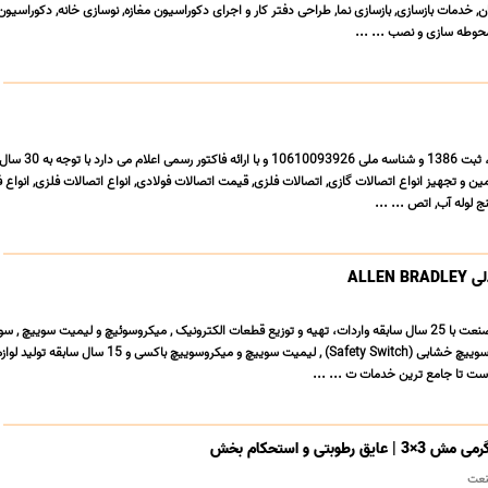
 خدمات بازسازی, بازسازی نما, طراحی دفتر کار و اجرای دکوراسیون مغازه, نوسازی خانه, دکوراسیو
حوطه سازی و نصب ... ...
شرکت فولاد صنعت تکتا، ثبت 1386 و شناسه ملی 93926
ن و تجهیز انواع اتصالات گازی, اتصالات فلزی, قیمت اتصالات فولادی, انواع اتصالات فلزی, انواع ف
ج لوله آب, اتص ... ...
ALLEN
تیم متخصصین وایقان صنعت با 25 سال سابقه واردات، تهیه و توزیع قطعات الکترونیک , میکروسوئیچ و لیمیت سوییچ ,
یا سفتی سوئیچ یا میکروسوییچ خشابی (Safety Switch) , لیمیت سوییچ و میکروسوییچ باکسی و 15
ست تا جامع ترین خدمات ت ... ...
نعت