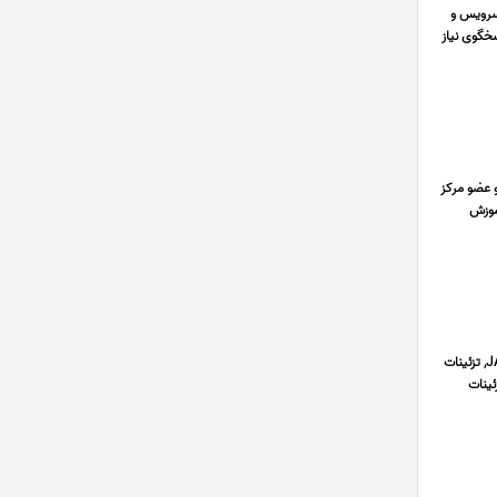
ر ، سرویس و
خگوی نیاز
د و تهران و عضو مرکز
آموزش
فروشگاه کی ام سی با ما با سال ها تجربه در زمینه ی قطعات خودرو کی ام سی ارزان, لوازم جک, یدکی کی ام سی T9, بدنه JAC, تزئینات
ئینات