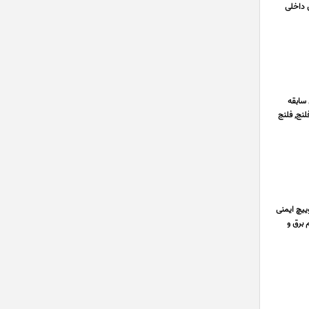
ن داخلی
106100 و با ارائه فاکتور رسمی اعلام می دارد با توجه به 30 سال سابقه
لنج, فلنج
 سوییچ ایمنی
 سال سابقه تولید لوازم برق و