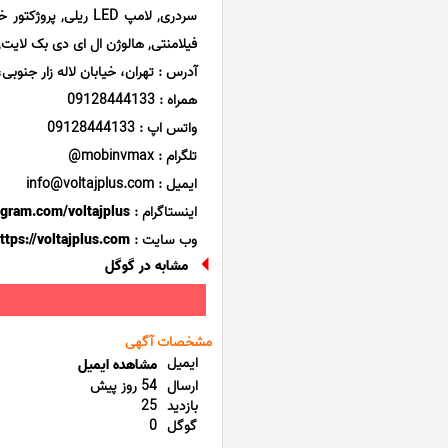
فیلامنتی, هالوژن ال ای دی بک لایت, ریسه شلنگی ال
آدرس : تهران، خیابان لاله زار جنوبی، 
همراه : 09128444133
واتس اپ : 09128444133
تلگرام : mobinvmax@
ایمیل : info@voltajplus.com
اینستاگرام :
tagram.com/voltajplus
وب سایت :
ttps://voltajplus.com
مشابه در گوگل
مشخصات آگهی
ایمیل
مشاهده ایمیل
ارسال
54 روز پیش
بازدید
25
گوگل
0