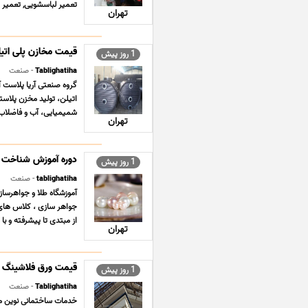
تعمیر لباسشویی, تعمیر پ
تهران
قیمت مخازن پلی اتیل
1 روز پیش
Tablighatiha
- صنعت
اتیلن، تولید مخزن پلاس
شمیمیایی، آب و فاضلاب گ
تهران
دوره آموزش شناخت م
1 روز پیش
tablighatiha
- صنعت
جواهر سازى ، کلاس هاى آ
از مبتدى تا پیشرفته و با ا
تهران
قیمت ورق فلاشینگ لب
1 روز پیش
Tablighatiha
- صنعت