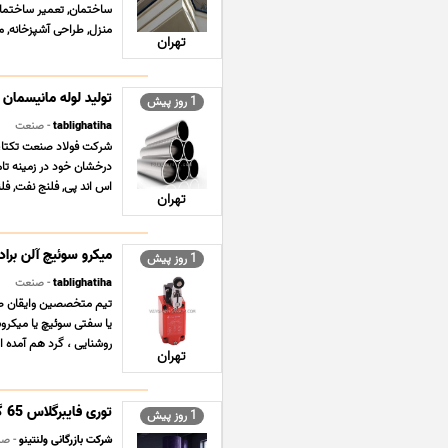
ساختمان, تعمیر ساختمان,
منزل, طراحی آشپزخانه, م
تهران
تولید لوله مانیسمان
1 روز پیش
tablighatiha
- صنعت
درخشان خود در زمینه تامی
اس اند پی, فلنج نفت, فلن
تهران
میکرو سوئیچ آلن برادلی  BRADLEY
1 روز پیش
tablighatiha
- صنعت
روشنایی ، گرد هم آمده ا
تهران
توری فایبرگلاس 65 گرمی مش 3×3 | عایق رطوبتی و استحکام بخش
1 روز پیش
شرکت بازرگانی ولنتینو
- ص