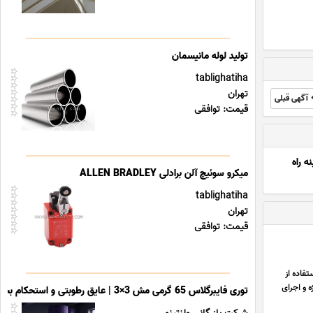
تولید لوله مانیسمان
tablighatiha
تهران
آگهی قبلی
قیمت: توافقی
ه راه
میکرو سوئیچ آلن برادلی ALLEN BRADLEY
tablighatiha
تهران
قیمت: توافقی
فاده از
ه و اجرای
توری فایبرگلاس 65 گرمی مش 3×3 | عایق رطوبتی و استحکام بخش