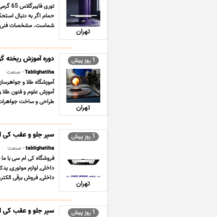
حمام اگر به دنبال استح
شماست. مشخصات فنی محصول · چ
تهران
دوره آموزش ریخته گر
1 روز پیش
Tablighatiha
- صنعت
آموزش علوم و فنون طلا و
طراحى و ساخت جواهرات ب
تهران
سپر جلو و عقب کی ا
1 روز پیش
tablighatiha
- صنعت
داخلی, لوازم موتوری, ید
داخلی, فروش برقی الکترو
تهران
سپر جلو و عقب کی ام
1 روز پیش