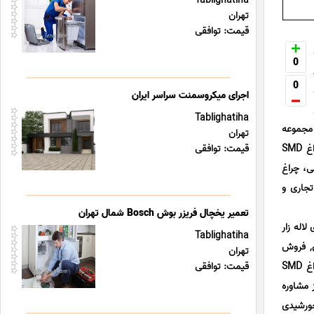
Tablighatiha
تهران
قیمت: توافقی
0
0
اجرای میکروسمنت سراسر ایران
Tablighatiha
 مجموعه
تهران
تخصصی ولتاژ پلاس امکان خرید چراغ خورشیدی آویز تهران, خرید چراغ خورشیدی سردری لاله زار جنوبی, فروش چراغ SMD
قیمت: توافقی
ی، چراغ
تجاری و
تعمیر یخچال فریزر بوش Bosch شمال تهران
اله زار
Tablighatiha
دی, فروش
تهران
لوستر فیلامنتی ارزان, خرید هالوژن ال ای دی, فروش ریسه شلنگی LED ارزان, خرید ریسه نوری COBارزان, فروش چراغ SMD
قیمت: توافقی
 مشاوره
خورشیدی