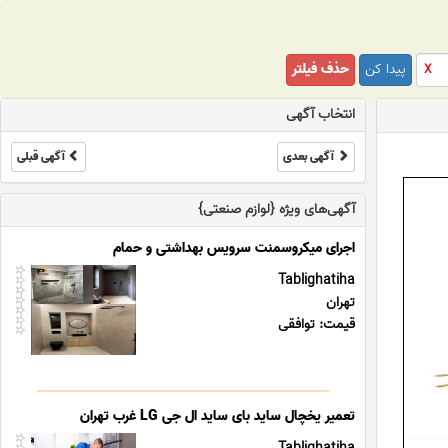
پیدا کن
حذف فیلتر
X
انتخاب آگهی
آگهی بعدی
آگهی قبلی
آگهی‌های ویژه {لوازم صنعتی}
اجرای میکروسمنت سرویس بهداشتی و حمام
Tablighatiha
تهران
قیمت: توافقی
تعمیر یخچال ساید بای ساید ال جی LG غرب تهران