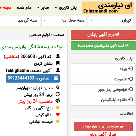
پنل کاربری
سایر
داغ شده
مجله خ
تهران
همه محله ها
همه گروهها
درج آگهی رایگان
صنعت
:
لوازم صنعتی
ثبت آگهی متنی(بدون محدودیت)
سوکت ریسه شلنگی وایرلس مودی منا
کد آگهی: 366608 (
منقضی
)
پنل کاربری
نشان کردن
ورود
آگهی دهنده:
Tablighatiha
تماس با 09128444133
عضویت
محل:
تهران
-
تهران‌سر
فراموشی رمز عبور
بروز: 24 روز پیش
دانلود اپلیکیشن
منقضی: 24 روز پیش
نوع: آگهی رایگان
اطلاعات
فالو کردن
قیمت: توافقی
هر ستاره هر روز 3 هزار تومان
تعرفه آگهی ویژه