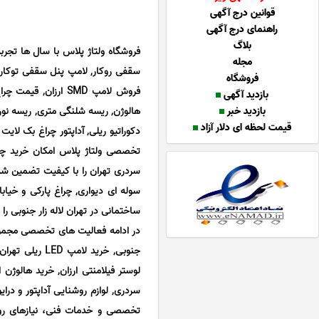
قوانین درج آگهی
راهنمای درج آگهی
بلاگ
فروشگاه ولتاژ پلاس با سال ها تجربه
مجله
فروشگاه
بازدید آگهی
بازدید خبر
هالوژن, ریسه شلنگی متری, ریسه نوری
قیمت لحظه ای دلار آزاد
دکوراتیو ریلی, آداپتور چراغ بک لا
سردری تهران را با کیفیت تضمین شد
سوله ای دیواری, چراغ پارکی و خیاب
ساختمانی در تهران لاله زار جنوبی ر
در ادامه فعالیت های تخصصی مجموعه
جنوبی, خرید 
سردری, لوازم روشنایی آداپتور و در
تخصصی و خدمات فنی، نیازهای روشن