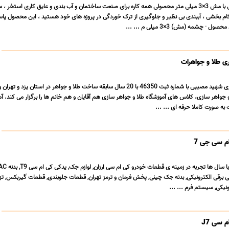
توری فایبرگلاس 65 گرمی با مش 3×3 میلی متر محصولی همه کاره برای صنعت ساختمان و آب بندی و عایق کاری استخ
کام بخشی ، آببندی بی نظیر و جلوگیری از ترک خوردگی در پروژه های خود هستید ، این محصول پاس
شمه (مش) 3×3 میلی م ... ...
ی طلا و جواهرات
آموزشگاه طلا و جواهرسازی شهید مصیبی با شماره ثبت 46350 با 20 سال سابقه ساخت طلا و جواهر در استان یز
 جواهر سازى، کلاس هاى آموزشگاه طلا و جواهر سازى هم آقایان و هم خانم ها را برگزار می کند. 
ه صورت کاملا حرفه اى ... ...
م سی جی 7
کی برقی الکترونیکی, بدنه جک چینی, پخش فرمان و ترمز تهران, قطعات جلوبندی, قطعات گیربکس, تز
نیکی, سیستم فرم ... ...
 سی J7