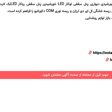
سردری, لامپ LED ریلی, پروژکتور خورشیدی دیواری, پنل س
 ای دی ارزان و ریسه نوری COM دکوراتیو را فراهم کرده است.
بازار لوازم روشنایی
https://ins
h
مهم: قبل از معامله از صحت آگهی مطمئن شوید.