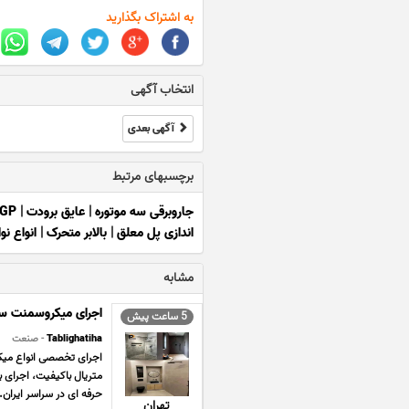
به اشتراک بگذارید
انتخاب آگهی
آگهی بعدی
برچسبهای مرتبط
جاروبرقی سه موتوره
|
عایق برودت
|
GP
اندازی پل معلق
|
بالابر متحرک
|
انواع ن
مشابه
اجرای میکروسمنت س
5 ساعت پیش
Tablighatiha
- صنعت
اجرای تخصصی انواع میکر
متریال باکیفیت، اجرای ب
حرفه ای در سراسر ایران. آ
تهران