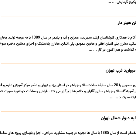
کیج گرمایش ... ...
ن هیتر دار
گروه صنعتی آریا پلاست آکام با همکاری کارشناسان ارشد مدیریت، عمران و آب و پلیمر در سال 1389 پا به
تیکی، مخزن پلی اتیلن افقی و مخزن عمودی پلی اتیلن, مخازن پلاستیک و اجرای مخازن ذخیره سوخ
ذاشت و هم اکنون در کار ... ...
روارید غرب تهران
آموزشگاه طلا و جواهرسازی مصیبی با 20 سال سابقه ساخت طلا و جواهر در استان یزد و تهران و عضو مرکز آموزش علوم و
موزشگاه طلا و جواهر سازى آقایان و خانم ها را برگزار می کند. طراحى و ساخت جواهربه صورت کام
رائه مدرک د ... ...
ه دیوار شمال تهران
خدمات ساختمانی نوین مفتخر است از سال 1385 با سال ها تجربه در زمینه مشاوره، طراحی، اجرا و بازسازی پروژه ه