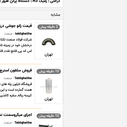
درختی
|
زمیک H3
|
دستگاه پرکن طیور
|
مشابه
قیمت زانو جوشی درزد
2 دقیقه پیش
tablighatiha
- صنعت
درخشان خود در زمینه تامی
اس اند پی, فلنج نفت, فلن
تهران
فروش سلفون استرچ
10 دقیقه پیش
Tablighatiha
- صنعت
فروشگاه نایلون پله های ن
همت گمارده است و این مه
کیسه زباله, سفره کاغذی,
تهران
اجرای میکروسمنت نما
10 دقیقه پیش
Tablighatiha
- صنعت