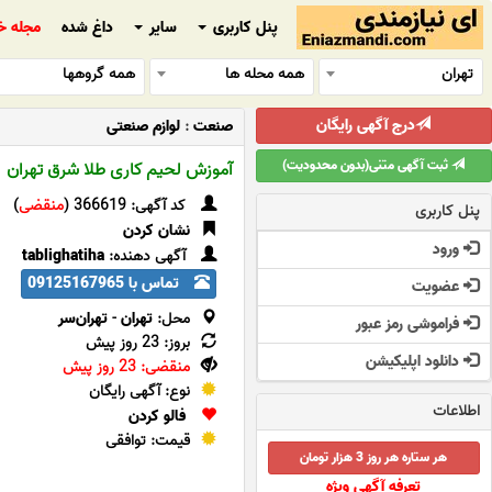
پنل کاربری
سایر
داغ شده
مجله خ
تهران
همه محله ها
همه گروهها
درج آگهی رایگان
صنعت
:
لوازم صنعتی
ثبت آگهی متنی(بدون محدودیت)
آموزش لحیم کاری طلا شرق تهران
کد آگهی: 366619 (
منقضی
)
پنل کاربری
نشان کردن
ورود
آگهی دهنده:
tablighatiha
تماس با 09125167965
عضویت
محل:
تهران
-
تهران‌سر
فراموشی رمز عبور
بروز: 23 روز پیش
دانلود اپلیکیشن
منقضی: 23 روز پیش
نوع: آگهی رایگان
اطلاعات
فالو کردن
قیمت: توافقی
هر ستاره هر روز 3 هزار تومان
تعرفه آگهی ویژه