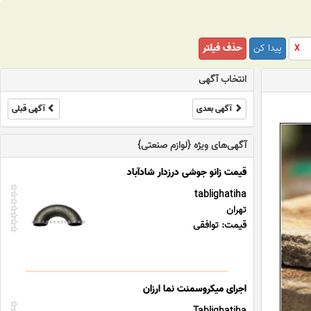
پیدا کن
حذف فیلتر
X
انتخاب آگهی
آگهی بعدی
آگهی قبلی
آگهی‌های ویژه {لوازم صنعتی}
قیمت زانو جوشی درزدار شادآباد
tablighatiha
تهران
قیمت: توافقی
اجرای میکروسمنت نما ارزان