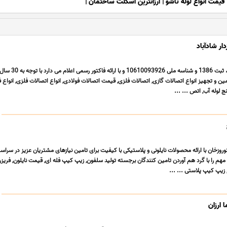
قیمت انواع لوله تاشو
|
ارزانترین اسکلت ساختمان
|
ار شادآباد
شرکت فولاد صنعت تکتا، ثبت 1386 و شناسه ملی 93926
ن و تجهیز انواع اتصالات گازی, اتصالات فلزی, قیمت اتصالات فولادی, انواع اتصالات فلزی, انواع ف
ج لوله آب, اتص ... ...
وروزخان با ارائه محصولات نایلونی و پلاستیکی با کیفیت برای تامین نیازهای مشتریان عزیز در سراس
م را با گرد هم آوردن تامین کنندگان برجسته تولید سلفون, زیپ کیپ فله ای, قیمت نایلون, فریزر 
 زیپ کیپ پلاستی ... ...
 ارزان