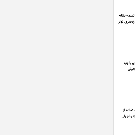
دار, تسمه نقاله
نجیری, نوار
ه ای با وب
جیلی
فاده از
ه و اجرای