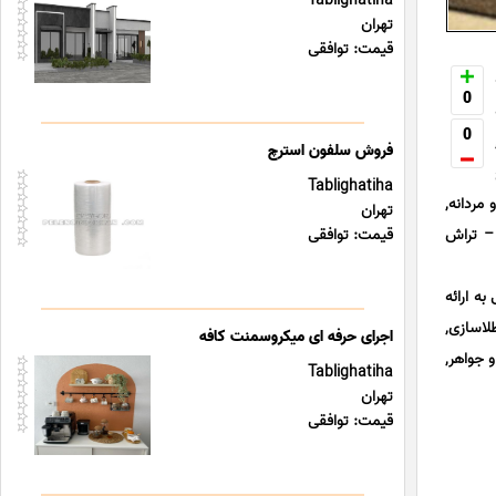
Tablighatiha
تهران
قیمت: توافقی
0
0
فروش سلفون استرچ
Tablighatiha
مردانه,
تهران
 – تراش
قیمت: توافقی
ه ارائه
اسازی,
اجرای حرفه ای میکروسمنت کافه
 جواهر,
Tablighatiha
تهران
قیمت: توافقی