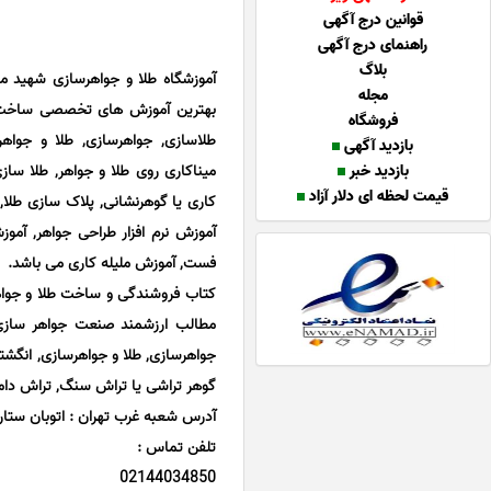
قوانین درج آگهی
راهنمای درج آگهی
بلاگ
مجله
بهترین آموزش های تخصصی ساخت طل
فروشگاه
طلاسازی, جواهرسازی, طلا و جواهرس
بازدید آگهی
بازدید خبر
میناکاری روی طلا و جواهر, طلا ساز
قیمت لحظه ای دلار آزاد
کاری یا گوهرنشانی, پلاک سازی طلا,
آموزش نرم افزار طراحی جواهر, آم
فست, آموزش ملیله کاری می باشد.
کتاب فروشندگی و ساخت طلا و جواه
مطالب ارزشمند صنعت جواهر سازی 
جواهرسازی, طلا و جواهرسازی, انگشتر
گوهر تراشی یا تراش سنگ, تراش دامل
آدرس شعبه غرب تهران : اتوبان ستاری، روبروى
تلفن تماس :
02144034850