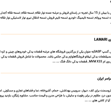
فروشگاه تسمه نقاله بابائی با بیش از 15 سال تجربه در راستای فروش و عرضه عمده نوار نقاله, تسمه نقاله, تسمه نقاله آج
ت تسمه پروانه, تسمه تایمینگ خودرو, تسمه تایم, فروش تسمه انتقال نیرو, نوار لاستیکی, نوار نقاله ز
LAM
فروشگاه آنلاین لوازم یدکی گسپ GASPبه عنوان یکی از بزرگترین فروشگاه های عرضه قطعات یدکی خودروهای چینی و کر
صیقطعات یدکی لیفانو فروشگاهلوازم یدکی جکمی باشد. محصولات ما شامل فروش قطعات یدکی 
سر ایران
وسمنت برای کف، دیوار، سرویس بهداشتی، حمام، آشپزخانه، نما و فضاهای تجاری و مسکونی. است
دون درز، مقاوم در برابر رطوبت و سایش، با طراحی مدرن و قیمت مناسب. مشاوره رایگان، بازدید پروژ
یا از کاشی های ... ...