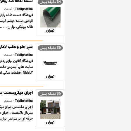
تسمه نقاله ضد روغن
34 دقیقه پیش
Tablighatiha
- صنعت
الواتور, تسمه دینام, قیم
نقاله رولیکی, نوار ن ... ...
تهران
سپر جلو و عقب لاماری ARI
36 دقیقه پیش
Tablighatiha
- صنعت
سایت های اینترنتی تخص
GEELY , قطعات یدکی ام وی ام MVM X33 , قطعات یدکی دانگ فنگ ... ...
تهران
اجرای میکروسمنت سرا
36 دقیقه پیش
Tablighatiha
- صنعت
اجرای تخصصی انواع میکر
متریال باکیفیت، اجرای ب
حرفه ای در سراسر ایران. آ
تهران