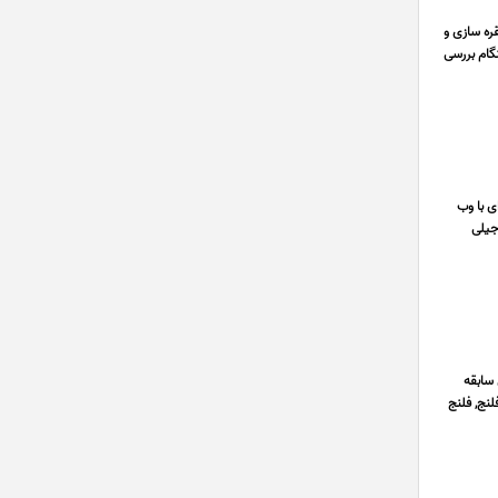
ره سازی و
نگام بررسی
ه ای با وب
جیلی
106100 و با ارائه فاکتور رسمی اعلام می دارد با توجه به 30 سال سابقه
لنج, فلنج