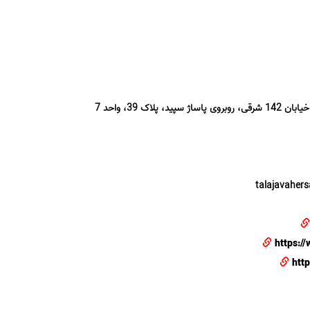
لاک 39، واحد 7
https:/
htt