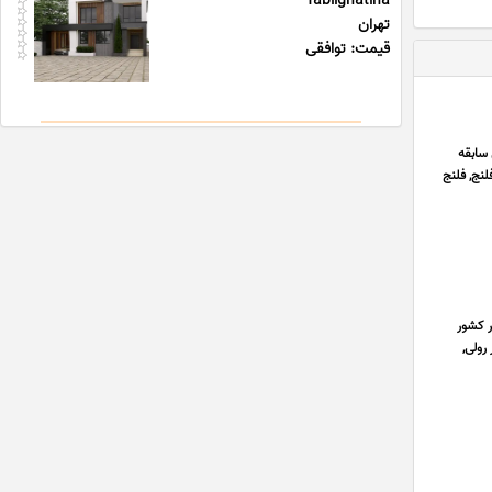
Tablighatiha
تهران
قیمت: توافقی
106100 و با ارائه فاکتور رسمی اعلام می دارد با توجه به 30 سال سابقه
لنج, فلنج
ر کشور
رولی,