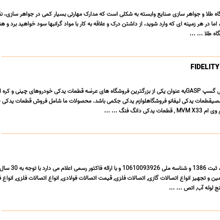
اه طلا و جواهر سازی صنایع وابسته به شکلی است که مدارک مهارتی بسیار کمی در جواهر سازی، نق
اما در هر زمینه ای که وارد شوید، از داشتن درک و علاقه به کار با مواد گرانبها سود خواهید برد و ه
ه طلا ... ...
فروشگاه آنلاین لوازم یدکی گسپ GASPبه عنوان یکی از بزرگترین فروشگاه های عرضه قطعات یدکی خودروهای چینی و کر
صیقطعات یدکی لیفانو فروشگاهلوازم یدکی جکمی باشد. محصولات ما شامل فروش قطعات یدکی 
شرکت فولاد صنعت تکتا، ثبت 1386 و شناسه ملی 93926
ن و تجهیز انواع اتصالات گازی, اتصالات فلزی, قیمت اتصالات فولادی, انواع اتصالات فلزی, انواع ف
ج لوله آب, اتص ... ...