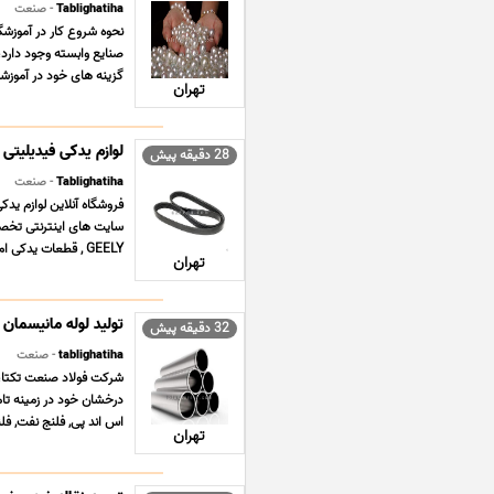
Tablighatiha
- صنعت
نحوه شروع کار در آموزشگ
صنایع وابسته وجود دارد، 
گزینه های خود در آموزشگا
تهران
لوازم یدکی فیدیلیتی FIDELITY
28 دقیقه پیش
Tablighatiha
- صنعت
سایت های اینترنتی تخص
GEELY , قطعات یدکی ام وی ام MVM X33 , قطعات یدکی دانگ فنگ ... ...
تهران
تولید لوله مانیسمان
32 دقیقه پیش
tablighatiha
- صنعت
درخشان خود در زمینه تامی
اس اند پی, فلنج نفت, فلن
تهران