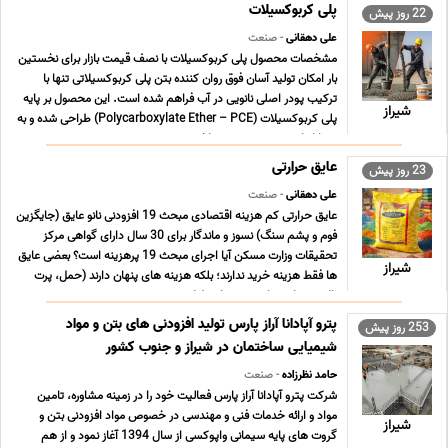
پلی کربوکسیلات
22 روز پیش
علی دهقانی
- صنعت
مشخصات محصول پلی کربوکسیلات با نصف قیمت بازار برای نخستین
بار امکان تولید آسان فوق روان کننده بتن پلی کربوکسیلاتی تنها با
ترکیب پودر اصلی نانویی در آب فراهم شده است. این محصول بر پایه
شیراز
پلی کربوکسیلات (Polycarboxylate Ether – PCE) طراحی شده و به
شما اجازه می دهد بدون پرداخت هزینه ه ... ...
عایق حرارتی
23 روز پیش
علی دهقانی
- صنعت
عایق حرارتی کم هزینه اقتصادی مبحث 19 افزودنی نانو عایق (جایگزین
فوم و پشم سنگ) نسوز و ماندگار برای 30 سال دارای گواهی مرکز
تحقیقات وزارت مسکن آیا اجرای مبحث 19 پرهزینه است؟ بعضی عایق
شیراز
ها فقط هزینه خرید ندارند؛ بلکه هزینه های پنهان دارند (حمل، پرت
بالا، زیرسازی، رابیتس، زمان طولانی ... ...
پترو آپادانا آراز پارس تولید افزودنی های بتن و مواد
253 روز پیش
شیمیایی ساختمان در شیراز و جنوب کشور
حامد نظرزاده
- صنعت
شرکت پترو آپادانا آراز پارس فعالیت خود را در زمینه مشاوره، تامین
مواد و ارائه خدمات فنی و مهندسی در خصوص مواد افزودنی بتن و
شیراز
گروت های پایه سیمانی واپوکسی از سال 1394 آغاز نمود و از هم