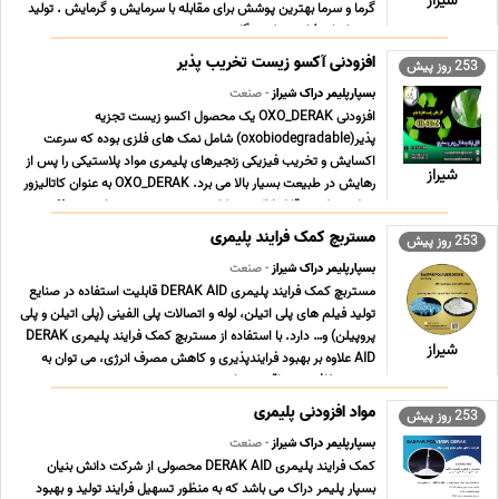
شیراز
گرما و سرما بهترین پوشش برای مقابله با سرمایش و گرمایش . تولید
شده از نانو ذرات زیولیتی گا ... ...
افزودنی آکسو زیست تخریب پذیر
253 روز پیش
بسپارپلیمر دراک شیراز
- صنعت
افزودنی OXO_DERAK یک محصول اکسو زیست تجزیه
پذیر(oxobiodegradable) شامل نمک های فلزی بوده که سرعت
اکسایش و تخریب فیزیکی زنجیرهای پلیمری مواد پلاستیکی را پس از
شیراز
رهایش در طبیعت بسیار بالا می برد. OXO_DERAK به عنوان کاتالیزور
عمل می کند و قابل ارائه به شکل پودر و مستربچ می باشد. ttps ... ...
مستربچ کمک فرایند پلیمری
253 روز پیش
بسپارپلیمر دراک شیراز
- صنعت
مستربچ کمک فرایند پلیمری DERAK AID قابلیت استفاده در صنایع
تولید فیلم های پلی اتیلن، لوله و اتصالات پلی الفینی (پلی اتیلن و پلی
پروپیلن) و… دارد. با استفاده از مستربچ کمک فرایند پلیمری DERAK
شیراز
AID علاوه بر بهبود فرایندپذیری و کاهش مصرف انرژی، می توان به
بهبود شفافیت و براقیت، چاپ پ ... ...
مواد افزودنی پلیمری
253 روز پیش
بسپارپلیمر دراک شیراز
- صنعت
کمک فرایند پلیمری DERAK AID محصولی از شرکت دانش بنیان
بسپار پلیمر دراک می باشد که به منظور تسهیل فرایند تولید و بهبود