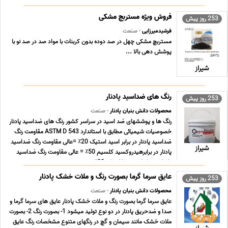
اکنون در قالب شرکت پترو آپادانا آراز پارس فعالیت های خود را ادامه
خواهد داد. http//www.petroapada ... ...
فروش ویژه مستربچ مشکی
253 روز پیش
فرشیدمیرزایی
- صنعت
مستربچ مشکی چهل در صد دوده بدون کربنات با مواد صد در صد نو با
پوشش دهی بالا ...
شیراز
رنگ های ضداسید پادنار
253 روز پیش
محصولات دانش بنیان پادنار
- صنعت
رنگ ها و پوششهای ضد اسید در سراسر کشور رنگ های ضداسید پادنار
خصوصیات شیمیائی مطابق با استاندارد ASTM D 543 مقاومت رنگ
ضداسید پادنار در برابر اسید استیک 20٪ =عالی مقاومت رنگ ضداسید
شیراز
پادنار در برابرهیدروکسید کلسیم 50٪ = عالی مقاومت رنگ ضداسید
پادنار در برابراسید سولفوریک 30٪ = ... ...
عایق سرما گرما بصورت رنگ و ملات خشک پادنار
253 روز پیش
محصولات دانش بنیان پادنار
- صنعت
عایق سرما گرما بصورت رنگ و ملات خشک پادنار عایق های سرما گرما و
صدا و ضدحریق پادنار در دو نوع تولید میشود 1- بصورت رنگ 2- بصورت
ملات خشک مانند سیمان و گچ در رنگهای متنوع مشخصات رنگ عایق