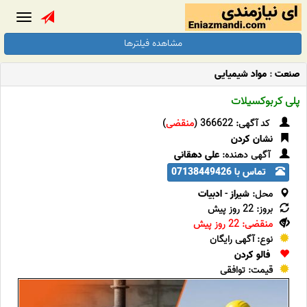
Toggle
gation
مشاهده فیلترها
صنعت
:
مواد شیمیایی
پلی کربوکسیلات
کد آگهی: 366622 (
منقضی
)
نشان کردن
آگهی دهنده:
علی دهقانی
تماس با 07138449426
محل:
شیراز
-
ادبیات
بروز: 22 روز پیش
منقضی: 22 روز پیش
نوع: آگهی رایگان
فالو کردن
قیمت: توافقی