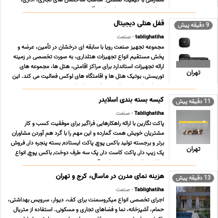
سفارشی با کیفیت صنعتی؛ مناسب ساختمان های تجاری، اداری،
بیمارستانی، مترو، صنایع نفت، گاز، پترو ... ...
قفل هتلی دیجیتال
9 دقیقه پیش
tablighatiha
- صنعت
مجموعه تجهیز صنعت رویا با سابقه ای درخشان در تأمین، عرضه و
پخش مستقیم انواع تجهیزات هتلداری، به صورت تخصصی در زمینه
ارائه تجهیزات استاندارد برای مراکز اقامتی، هتل ها، مجموعه های
تهران
توریستی، بوتیک هتل ها و اقامتگاه های لوکس فعالیت می کند. این
برند با تمرکز ویژه بر امنیت، راحتی و استا ... ...
کیسه بسته بندی اسلایدر
11 دقیقه پیش
Tablighatiha
- صنعت
پاکت نگارین با ارائه راهکارهایی فراگیر برای موفقیت کسب و کار
مشتریان خویش همت گمارده و این مهم را با گرد هم آوردن مشاوران
برتر و برجسته تولید باکس پوچ, پاکت ایستاده, بسته پنجره دار, فروش
تهران
پک زیپ دار, پاکت کاست دار, پک سه طرف دوخت, باکس پوچ, انواع
سلفون, پاکت ایستاده, پاکت آلومینیو ... ...
هزینه نمای مدرن در ماسال، کرج و تهران
13 دقیقه پیش
Tablighatiha
- صنعت
اجرای تخصصی انواع میکروسمنت برای کف، دیوار، سرویس بهداشتی،
حمام، آشپزخانه، نما و فضاهای تجاری و مسکونی. استفاده از متریال