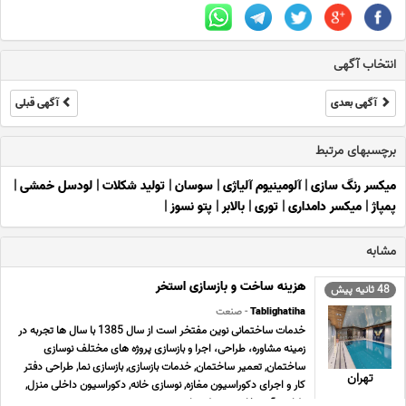
انتخاب آگهی
آگهی بعدی
آگهی قبلی
برچسبهای مرتبط
میکسر رنگ سازی
|
آلومینیوم آلیاژی
|
سوسان
|
تولید شکلات
|
لودسل خمشی
|
پمپاژ
|
میکسر دامداری
|
توری
|
بالابر
|
پتو نسوز
|
مشابه
هزینه ساخت و بازسازی استخر
48 ثانیه پیش
Tablighatiha
- صنعت
خدمات ساختمانی نوین مفتخر است از سال 1385 با سال ها تجربه در
زمینه مشاوره، طراحی، اجرا و بازسازی پروژه های مختلف نوسازی
ساختمان, تعمیر ساختمان, خدمات بازسازی, بازسازی نما, طراحی دفتر
تهران
کار و اجرای دکوراسیون مغازه, نوسازی خانه, دکوراسیون داخلی منزل,
طراحی آشپزخانه, محوطه سازی و نصب ... ...