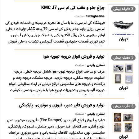
چراغ جلو و عقب کی ام سی KMC J7
3 دقیقه پیش
tablighatiha
- صنعت
فروشگاه کی ام سی با ما با سال ها تجربه در زمینه ی قطعات خودرو کی
ام سی ارزان, لوازم جک, یدکی کی ام سی T9, بدنه JAC, تزئینات داخلی,
لوازم موتوری, یدکی برقی الکترونیکی, بدنه جک چینی, پخش فرمان و
تهران
ترمز تهران, قطعات جلوبندی, قطعات گیربکس, تزئینات داخلی, فروش
برقی الکترونیکی, سیستم فرم ... ...
تولید و فروش انواع دریچه تهویه هوا
3 دقیقه پیش
نسترن رفیعی
- صنعت
عرضه و ساخت انواع دریچه تهویه هوا شامل دریچه خطی، دریچه
اسلوت، دریچه سقفی، دریچه بازدید، دریچه مشبک، دریچه رفت و
برگشت و دریچه های مخصوص مراکز درمانی در ابعاد سفارشی. انواع
تهران
دریچه آلومینیومی و تجهیزات توزیع هوا با طراحی مهندسی، کیفیت
ساخت بالا و قابلیت تولید بر اساس ابعاد و مشخصات ... ...
تولید و فروش فایر دمپر، فیوزی و موتوری، پارکینگی
3 دقیقه پیش
نسترن رفیعی
- صنعت
تولید و فروش انواع فایر دمپر (Fire Damper)، فیوزی و موتوری،دمپر
دود و آتش، ضد انفجار، ضد حریق، دمپر صنعتی، اسموک، پارکینگی،
سایلنسر، لوور، ساندتراپ، کلاهک پشت بامی و دمپر موتوری در ابعاد
تهران