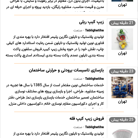
باکیفیت، اجرای بدون درز، مقاوم در برابر رطوبت و سایش، با طراحی
تهران
مدرن و قیمت مناسب. مشاوره رایگان، بازدید پروژه و اجرای حرفه ای در
سراسر ایران. آیا از کاشی های ... ...
زیپ کیپ ریلی
21 دقیقه پیش
Tablighatiha
- صنعت
تولیدی پلاستیک و نایلون نگارین پلیمر افتخار دارد با بهره مندی از
فناوری نوین تولید پلاستیک و نایلون ضمن رعایت استاندارد های کیفی
چاپ، نقش خود را در حوزه پخش زیپ کیپ, فروش سلفون, پاکت
تهران
بسته بندی, نایلون عمده, پاکت بسته بندی ایستاده, استرچ, پاکت بسته
بندی زیپ دار, پلاستیک بسته بندی ... ...
بازسازی تاسیسات برودتی و حرارتی ساختمان
23 دقیقه پیش
Tablighatiha
- صنعت
خدمات ساختمانی نوین مفتخر است از سال 1385 با سال ها تجربه در
زمینه مشاوره، طراحی، اجرا و بازسازی پروژه های مختلف نوسازی
ساختمان, تعمیر ساختمان, خدمات بازسازی, بازسازی نما, طراحی دفتر
تهران
کار و اجرای دکوراسیون مغازه, نوسازی خانه, دکوراسیون داخلی منزل,
طراحی آشپزخانه, محوطه سازی و نصب ... ...
فروش زیپ کیپ فله
25 دقیقه پیش
Tablighatiha
- صنعت
تولیدی پلاستیک و نایلون نگارین پلیمر افتخار دارد با بهره مندی از