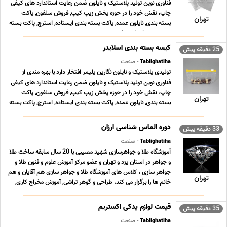
فناوری نوین تولید پلاستیک و نایلون ضمن رعایت استاندارد های کیفی
چاپ، نقش خود را در حوزه پخش زیپ کیپ, فروش سلفون, پاکت
تهران
بسته بندی, نایلون عمده, پاکت بسته بندی ایستاده, استرچ, پاکت بسته
بندی زیپ دار, پلاستیک بسته بندی ... ...
کیسه بسته بندی اسلایدر
25 دقیقه پیش
Tablighatiha
- صنعت
تولیدی پلاستیک و نایلون نگارین پلیمر افتخار دارد با بهره مندی از
فناوری نوین تولید پلاستیک و نایلون ضمن رعایت استاندارد های کیفی
چاپ، نقش خود را در حوزه پخش زیپ کیپ, فروش سلفون, پاکت
تهران
بسته بندی, نایلون عمده, پاکت بسته بندی ایستاده, استرچ, پاکت بسته
بندی زیپ دار, پلاستیک بسته بندی ... ...
دوره الماس شناسی ارزان
33 دقیقه پیش
Tablighatiha
- صنعت
آموزشگاه طلا و جواهرسازی شهید مصیبی با 20 سال سابقه ساخت طلا
و جواهر در استان یزد و تهران و عضو مرکز آموزش علوم و فنون طلا و
جواهر سازى ، کلاس هاى آموزشگاه طلا و جواهر سازى هم آقایان و هم
تهران
خانم ها را برگزار می کند. طراحى و گوهر تراشی, آموزش مخراج کاری,
مدرک دیپلم طلا و جواهر سازی ... ...
قیمت لوازم یدکی اکستریم
35 دقیقه پیش
Tablighatiha
- صنعت