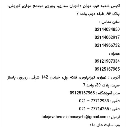
آدرس شعبه غرب تهران : اتوبان ستاری، روبروى مجتمع تجاری کوروش،
پلاک ٩٢، طبقه دوم، واحد 7
تلفن تماس :
02144034850
02144062917
02144966732
همراه :
09121987334
09125167965
آدرس : تهران، تهرانپارس، فلکه اول، خیابان 142 شرقی، روبروی پاساژ
سپید، پلاک 39، واحد 7
مدیر آموزشگاه : 09125167965
تلفن : 77712933 – 021
تلفن : 77714265 – 021
ایمیل : talajavahersazimosayebi@gmail.com
وب سایت های ما :