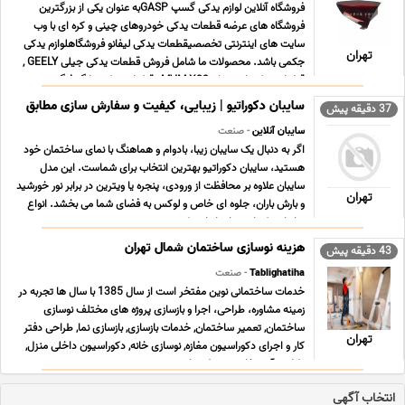
فروشگاه آنلاین لوازم یدکی گسپ GASPبه عنوان یکی از بزرگترین
فروشگاه های عرضه قطعات یدکی خودروهای چینی و کره ای با وب
سایت های اینترنتی تخصصیقطعات یدکی لیفانو فروشگاهلوازم یدکی
تهران
جکمی باشد. محصولات ما شامل فروش قطعات یدکی جیلی GEELY ,
قطعات یدکی ام وی ام MVM X33 , قطعات یدکی دانگ فنگ ... ...
سایبان دکوراتیو | زیبایی، کیفیت و سفارش سازی مطابق
37 دقیقه پیش
سایبان آنلاین
- صنعت
اگر به دنبال یک سایبان زیبا، بادوام و هماهنگ با نمای ساختمان خود
هستید، سایبان دکوراتیو بهترین انتخاب برای شماست. این مدل
سایبان علاوه بر محافظت از ورودی، پنجره یا ویترین در برابر نور خورشید
تهران
و بارش باران، جلوه ای خاص و لوکس به فضای شما می بخشد. انواع
سایبان دکوراتیو ما سایبان دکو ... ...
هزینه نوسازی ساختمان شمال تهران
43 دقیقه پیش
Tablighatiha
- صنعت
خدمات ساختمانی نوین مفتخر است از سال 1385 با سال ها تجربه در
زمینه مشاوره، طراحی، اجرا و بازسازی پروژه های مختلف نوسازی
ساختمان, تعمیر ساختمان, خدمات بازسازی, بازسازی نما, طراحی دفتر
تهران
کار و اجرای دکوراسیون مغازه, نوسازی خانه, دکوراسیون داخلی منزل,
طراحی آشپزخانه, محوطه سازی و نصب ... ...
انتخاب آگهی