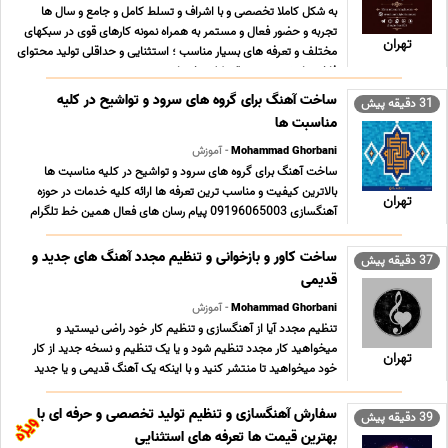
به شکل کاملا تخصصی و با اشراف و تسلط کامل و جامع و سال ها
تجربه و حضور فعال و مستمر به همراه نمونه کارهای قوی در سبکهای
تهران
مختلف و تعرفه های بسیار مناسب ؛ استثنایی و حداقلی تولید محتوای
فاخر و ارزشمند موسیقی کلیه خدمات ... ...
ساخت آهنگ برای گروه های سرود و تواشیح در کلیه
31 دقیقه پیش
مناسبت ها
Mohammad Ghorbani
- آموزش
ساخت آهنگ برای گروه های سرود و تواشیح در کلیه مناسبت ها
بالاترین کیفیت و مناسب ترین تعرفه ها ارائه کلیه خدمات در حوزه
تهران
آهنگسازی 09196065003 پیام رسان های فعال همین خط تلگرام
روبیکا ایتا بله سروش در صورت تمایل به ارتباط از طریق آیدی همه پیام
رسان ها با آیدی Mghorbani321 نمونه کا ... ...
ساخت کاور و بازخوانی و تنظیم مجدد آهنگ های جدید و
37 دقیقه پیش
قدیمی
Mohammad Ghorbani
- آموزش
تنظیم مجدد آیا از آهنگسازی و تنظیم کار خود راضی نیستید و
میخواهید کار مجدد تنظیم شود و یا یک تنظیم و نسخه جدید از کار
تهران
خود میخواهید تا منتشر کنید و با اینکه یک آهنگ قدیمی و یا جدید
خواننده محبوبتان را می خواهید بازخوانی کنید به شکل تنظیم مجدد و
نسخه اختصاصی آن آهنگ با صدای خودتان ... ...
سفارش آهنگسازی و تنظیم تولید تخصصی و حرفه ای با
39 دقیقه پیش
بهترین قیمت ها تعرفه های استثنایی