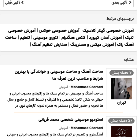
آگهی بعدی
آگهی قبلی
برچسبهای مرتبط
آموزش خصوصی گیتار کلاسیک
|
آموزش خصوصی خواندن
|
آموزش خصوصی
تنبک
|
آموزش آسان کیبورد
|
کلاس هنگدرام
|
تئوری موسیقی
|
تنظیم
|
ساخت
آهنگ راک
|
آموزش میکس و مسترینگ
|
سفارش تنظیم آهنگ
|
مشابه
ساخت آهنگ و ساخت موسیقی و خوانندگی با بهترین
9 دقیقه پیش
شرایط و مناسب ترین تعرفه ها
Mohammad Ghorbani
- آموزش
ساخت آهنگ و موسیقی در تمام سبک ها و ژانرهای محبوب ایرانی و
جهانی به شکل کاملا تخصصی و با اشراف و تسلط کامل و جامع و سال
تهران
ها تجربه و حضور فعال و مستمر به همراه نمونه کارهای قوی در
سبکهای مختلف و تعرفه های بسیار مناسب ؛ استثنایی و حداقلی تولید
محتوای فاخر و ارزشمند موسیقی کلیه خدما ... ...
استودیو موسیقی شخصی محمد قربانی
27 دقیقه پیش
Mohammad Ghorbani
- آموزش
آهنگسازی و تنظیم در تمام سبک ها و ژانرهای محبوب ایرانی و جهانی