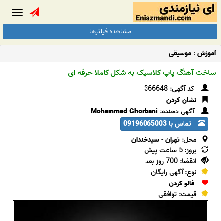
Toggle
gation
مشاهده فیلترها
آموزش
:
موسیقی
ساخت آهنگ پاپ کلاسیک به شکل کاملا حرفه ای
کد آگهی: 366648
نشان کردن
آگهی دهنده:
Mohammad Ghorbani
تماس با 09196065003
محل:
تهران
-
سیدخندان
بروز: 5 ساعت پیش
انقضا: 700 روز بعد
نوع: آگهی رایگان
فالو کردن
قیمت: توافقی