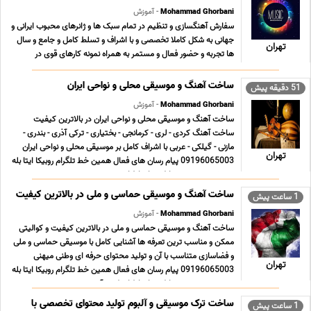
Mohammad Ghorbani
- آموزش
سفارش آهنگسازی و تنظیم در تمام سبک ها و ژانرهای محبوب ایرانی و
جهانی به شکل کاملا تخصصی و با اشراف و تسلط کامل و جامع و سال
تهران
ها تجربه و حضور فعال و مستمر به همراه نمونه کارهای قوی در
سبکهای مختلف و تعرفه های بسیار مناسب ؛ استثنایی و حداقلی تولید
محتوای فاخر و ارزشمند موسیقی کلیه ... ...
ساخت آهنگ و موسیقی محلی و نواحی ایران
51 دقیقه پیش
Mohammad Ghorbani
- آموزش
ساخت آهنگ و موسیقی محلی و نواحی ایران در بالاترین کیفیت
ساخت آهنگ کردی - لری - کرمانجی - بختیاری - ترکی آذری - بندری -
مازنی - گیلکی - عربی با اشراف کامل بر موسیقی محلی و نواحی ایران
تهران
09196065003 پیام رسان های فعال همین خط تلگرام روبیکا ایتا بله
سروش در صورت تمایل به ارتباط از ... ...
ساخت آهنگ و موسیقی حماسی و ملی در بالاترین کیفیت
1 ساعت پیش
Mohammad Ghorbani
- آموزش
ساخت آهنگ و موسیقی حماسی و ملی در بالاترین کیفیت و کوالیتی
ممکن و مناسب ترین تعرفه ها آشنایی کامل با موسیقی حماسی و ملی
و فضاسازی متناسب با آن و تولید محتوای حرفه ای وطنی میهنی
تهران
09196065003 پیام رسان های فعال همین خط تلگرام روبیکا ایتا بله
سروش در صورت تمایل به ارتباط از طریق آی ... ...
ساخت ترک موسیقی و آلبوم تولید محتوای تخصصی با
1 ساعت پیش