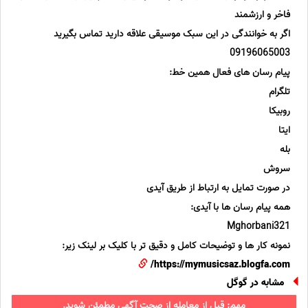
فاخر و ارزشمند
اگر به خوانندگی در این سبک موسیقی علاقه دارید تماس بگیرید
09196065003
پیام رسان های فعال همین خط:
تلگرام
روبیکا
ایتا
بله
سروش
در صورت تمایل به ارتباط از طریق آیدی
همه پیام رسان ها با آیدی:
Mghorbani321
نمونه کار ها و توضیحات کامل و دقیق تر با کلیک بر لینک زیر:
https://mymusicsaz.blogfa.com/
مشابه در گوگل
مهم: قبل از معامله از صحت آگهی مطمئن شوید.