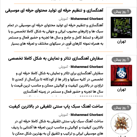
استثنایی و حداقلی تولید محتوای فاخ ... ...
آهنگسازی و تنظیم حرفه ای تولید محتوای حرفه ای موسیقی
1 روز پیش
Mohammad Ghorbani
- آموزش
آهنگسازی و تنظیم حرفه ای تولید محتوای حرفه ای موسیقی در تمام
سبک ها و ژانرهای محبوب ایرانی و جهانی به شکل کاملا تخصصی و با
اشراف و تسلط کامل و جامع و سال ها تجربه و حضور فعال و مستمر
تهران
به همراه نمونه کارهای قوی در سبکهای مختلف و تعرفه های بسیار
مناسب ؛ استثنایی و حداقلی تولید محتوا ... ...
سفارش آهنگسازی تئاتر و نمایش به شکل کاملا تخصصی
1 روز پیش
Mohammad Ghorbani
- آموزش
سفارش آهنگسازی برای تئاتر و نمایش به شکل کاملا حرفه ای و
تخصصی در کلیه سبکها و ژانر ها از کودکانه تا بزرگسال از کمدی تا
تراژدی در بالانرین کیفیت و کوالیتی ممکن و مناسب ترین قیمت با
تهران
سال ها تجربه و حضور فعال و مستمر در زمینه آهنگسازی
09196065003 پیام رسان های فعال همین خط تلگرام رو ... ...
ساخت آهنگ سبک پاپ سنتی تلفیقی در بالاترین کیفیت
1 روز پیش
Mohammad Ghorbani
- آموزش
ساخت آهنگ سبک پاپ سنتی تلفیقی به شکل کاملا حرفه ای در
بالاترین کیفیت و کوالیتی و مناسب ترین تعرفه ها آشنایی با ردیف
های موسیقی ایرانی و ترکیب و تلفیق آن به بهترین شکل ممکن با