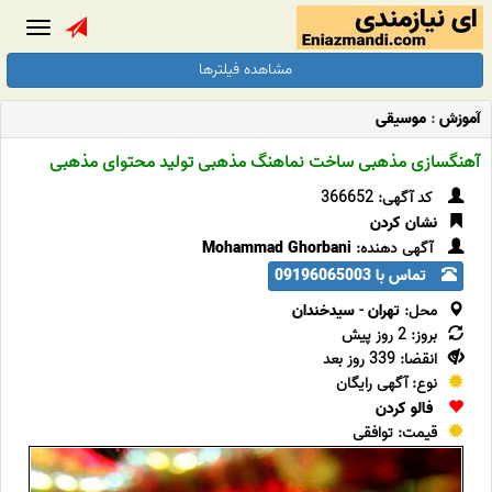
Toggle
gation
مشاهده فیلترها
آموزش
:
موسیقی
آهنگسازی مذهبی ساخت نماهنگ مذهبی تولید محتوای مذهبی
کد آگهی: 366652
نشان کردن
آگهی دهنده:
Mohammad Ghorbani
تماس با 09196065003
محل:
تهران
-
سیدخندان
بروز: 2 روز پیش
انقضا: 339 روز بعد
نوع: آگهی رایگان
فالو کردن
قیمت: توافقی