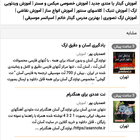
آموزش گیتار یا متدی جدید
|
آموزش خصوصی میکس و مستر
|
آموزش ویدئویی
ارگ
|
آموزش تنبک
|
کلاسهای سنتور
|
آموزش انواع ساز
|
آموزش نقاشی
|
آموزش ارگ تصویری
|
بهترین مدرس گیتار خانم
|
اسپانسر موسیقی
|
مشابه
یادگیری آسان و دقیق ارگ
3 ساعت پیش
احمدیان پور
- آموزش
نوازندگی آسان و بدون استاد برای همه ، با نُتهای فارسی محصولات
آسان نُت ، آسان نُت ، تنها مرکز نُتهای فارسی دقیق و کامل و زمانبندی
شده در ایران . بیش از 700 نُت موسیقی ترجمه به فارسی آسان " نت
تهران
گوشی" مخصوص نوازندگی آسان برای همه قابل دانلود و ارسال بصورت
دو ر می فا ، کا ... ...
نت عددی برای هنگدرام
3 ساعت پیش
احمدیان پور
- آموزش
نتهای عددی آسان برای نوازندگی آسان هنگدرام نت ملودی آهنگهای
معروف ایرانی بصورت 1 2 3 4 نوشته شده همراه با راهنما و نمونه نت
رایگان ، قابل دانلود و خرید آنلاین در سایت آسان نُت
تهران
https//asannote.ir/ نوازندگی آسان هنگدرام ...