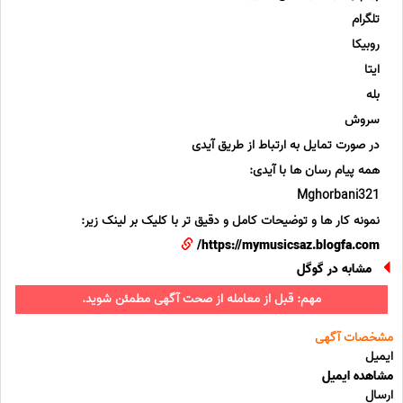
تلگرام
روبیکا
ایتا
بله
سروش
در صورت تمایل به ارتباط از طریق آیدی
همه پیام رسان ها با آیدی:
Mghorbani321
نمونه کار ها و توضیحات کامل و دقیق تر با کلیک بر لینک زیر:
https://mymusicsaz.blogfa.com/
مشابه در گوگل
مهم: قبل از معامله از صحت آگهی مطمئن شوید.
مشخصات آگهی
ایمیل
مشاهده ایمیل
ارسال