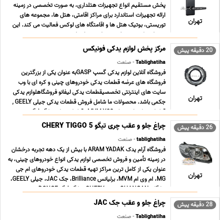
پخش مستقیم انواع تجهیزات هتلداری، به صورت تخصصی در زمینه
ارائه تجهیزات استاندارد برای مراکز اقامتی، هتل ها، مجموعه های
تهران
توریستی، بوتیک هتل ها و اقامتگاه های لوکس فعالیت می کند. این
برند با تمرکز ویژه بر امنیت، راحتی و استا ... ...
مرکز پخش لوازم یدکی فونیکس
20 دقیقه پیش
Tablighatiha
- صنعت
فروشگاه آنلاین لوازم یدکی گسپ GASPبه عنوان یکی از بزرگترین
فروشگاه های عرضه قطعات یدکی خودروهای چینی و کره ای با وب
سایت های اینترنتی تخصصیقطعات یدکی لیفانو فروشگاهلوازم یدکی
تهران
جکمی باشد. محصولات ما شامل فروش قطعات یدکی جیلی GEELY ,
قطعات یدکی ام وی ام MVM X33 , قطعات یدکی دانگ فنگ ... ...
چراغ جلو و عقب چری تیگو CHERY TIGGO 5
26 دقیقه پیش
tablighatiha
- صنعت
فروشگاه آرام یدک ARAM YADAK با بیش از یک دهه تجربه درخشان
در زمینه تأمین و فروش تخصصی لوازم یدکی انواع خودروهای چینی، به
عنوان یکی از کامل ترین مراکز تهیه قطعات یدکی خودروهای ام جی
تهران
MG، ام وی ام MVM، برلیانس Brilliance، جک JAC، جیلی GEELY،
چانگان CHANGAN، چری CHERY، دانگ فنگ DONGF ... ...
چراغ جلو و عقب جک JAC
28 دقیقه پیش
Tablighatiha
- صنعت