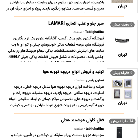
باکیفیت، اجرای بدون درز، مقاوم در برابر رطوبت و سایش، با طراحی
تهران
مدرن و قیمت مناسب. مشاوره رایگان، بازدید پروژه و اجرای حرفه ای در
سراسر ایران. آیا از کاشی های ... ...
سپر جلو و عقب لاماری LAMARI
6 دقیقه پیش
Tablighatiha
- صنعت
فروشگاه آنلاین لوازم یدکی گسپ GASPبه عنوان یکی از بزرگترین
فروشگاه های عرضه قطعات یدکی خودروهای چینی و کره ای با وب
سایت های اینترنتی تخصصیقطعات یدکی لیفانو فروشگاهلوازم یدکی
تهران
جکمی باشد. محصولات ما شامل فروش قطعات یدکی جیلی GEELY ,
قطعات یدکی ام وی ام MVM X33 , قطعات یدکی دانگ فنگ ... ...
تولید و فروش انواع دریچه تهویه هوا
6 دقیقه پیش
نسترن رفیعی
- صنعت
عرضه و ساخت انواع دریچه تهویه هوا شامل دریچه خطی، دریچه
اسلوت، دریچه سقفی، دریچه بازدید، دریچه مشبک، دریچه رفت و
برگشت و دریچه های مخصوص مراکز درمانی در ابعاد سفارشی. انواع
تهران
دریچه آلومینیومی و تجهیزات توزیع هوا با طراحی مهندسی، کیفیت
ساخت بالا و قابلیت تولید بر اساس ابعاد و مشخصات ... ...
قفل کارتی هوشمند هتلی
14 دقیقه پیش
tablighatiha
- صنعت
مجموعه تجهیز صنعت رویا با سابقه ای درخشان در تأمین، عرضه و