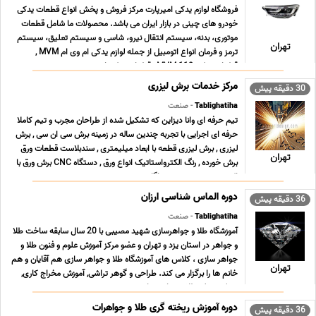
فروشگاه لوازم یدکی امیرپارت مرکز فروش و پخش انواع قطعات یدکی
خودرو های چینی در بازار ایران می باشد. محصولات ما شامل قطعات
موتوری، بدنه، سیستم انتقال نیرو، شاسی و سیستم تعلیق، سیستم
تهران
ترمز و فرمان انواع اتومبیل از جمله لوازم یدکی ام وی ام MVM ,
قطعات یدکی MVM 110 , قطعات یدکی ام وی ... ...
مرکز خدمات برش لیزری
30 دقیقه پیش
Tablighatiha
- صنعت
تیم حرفه ای وانا دیزاین که تشکیل شده از طراحان مجرب و تیم کاملا
حرفه ای اجرایی با تجربه چندین ساله در زمینه برش سی ان سی , برش
لیزری , برش لیزری قطعه با ابعاد میلیمتری , سندبلاست قطعات ورق
تهران
برش خورده , رنگ الکترواستاتیک انواع ورق , دستگاه CNC برش ورق با
اکسیژن ، هیدروژن و هواگاز , ... ...
دوره الماس شناسی ارزان
36 دقیقه پیش
Tablighatiha
- صنعت
آموزشگاه طلا و جواهرسازی شهید مصیبی با 20 سال سابقه ساخت طلا
و جواهر در استان یزد و تهران و عضو مرکز آموزش علوم و فنون طلا و
جواهر سازى ، کلاس هاى آموزشگاه طلا و جواهر سازى هم آقایان و هم
تهران
خانم ها را برگزار می کند. طراحى و گوهر تراشی, آموزش مخراج کاری,
مدرک دیپلم طلا و جواهر سازی ... ...
دوره آموزش ریخته گری طلا و جواهرات
36 دقیقه پیش