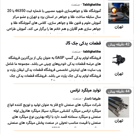
Tablighatiha
- صنعت
آموزشگاه طلا و جواهرسازی شهید مصیبی با شماره ثبت 46350 با 20
سال سابقه ساخت طلا و جواهر در استان یزد و تهران و عضو مرکز
آموزش علوم و فنون طلا و جواهر سازى، کلاس هاى آموزشگاه طلا و
تهران
جواهر سازى هم آقایان و هم خانم ها را برگزار می کند. آموزش طراحى
و ساخت جواهرات به صورت کاملا حرفه اى ... ...
قطعات یدکی جک J5
42 دقیقه پیش
tablighatiha
- صنعت
فروشگاه لوازم یدکی گسپ GASP به عنوان یکی از بزرگترین فروشگاه
های عرضه قطعات یدکی خودروهای چینی می باشد. مجموعه ما شامل
وب سایت های اینترنتی تخصصی فروشگاه قطعات یدکی لیفان پارت و
تهران
فروشگاه لوازم یدکی جک پارت می باشد. فروشگاه قطعات یدکی جک
پارت همراه با رشد تکنولوژی و متعاقباً سرعت ت ... ...
تولید میلگرد ترانس
44 دقیقه پیش
علیرضا نامدار
- صنعت
شرکت میلگرد های صنعتی تاج فلز به عنوان تولید و توزیع کننده انواع
میلگرد ترانس, میلگرد کششی, میلگرد سیکا, میلگرد هاترول, لوله
صنعتی و میلگرد سمانته قصد دارد با ارائه بهترین نوع میلگرد های
تهران
صنعتی با قیمت مناسب تحولی در صنعت پخش میلگرد های صنعتی,
میلگرد ترانس, میلگرد ترانسی ST37 , می ... ...