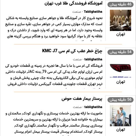
آموزشگاه فروشندگی طلا غرب تهران
46 دقیقه پیش
Tablighatiha
- صنعت
نحوه شروع کار در آموزشگاه طلا و جواهر سازی صنایع وابسته به شکلی
است که مدارک مهارتی بسیار کمی در جواهر سازی، نقره سازی و صنایع
وابسته وجود دارد، اما در هر زمینه ای که وارد شوید، از داشتن درک و
تهران
علاقه به کار با مواد گرانبها سود خواهید برد و هنگام بررسی گزینه های
خود در آموزشگاه طلا ... ...
چراغ خطر عقب کی ام سی KMC J7
54 دقیقه پیش
tablighatiha
- صنعت
فروشگاه کی ام سی با ما با سال ها تجربه در زمینه ی قطعات خودرو کی
ام سی ارزان, لوازم جک, یدکی کی ام سی T9, بدنه JAC, تزئینات داخلی,
لوازم موتوری, یدکی برقی الکترونیکی, بدنه جک چینی, پخش فرمان و
تهران
ترمز تهران, قطعات جلوبندی, قطعات گیربکس, تزئینات داخلی, فروش
برقی الکترونیکی, سیستم فرم ... ...
پرستار بیمار هفت حوض
56 دقیقه پیش
tablighatiha
- صنعت
ماموریت ما ارائه بهترین خدمات پرستاری و نگهداری کودک, سالمندان و
بیماران به خانواده شما عزیزان با ارائه بهترین و سریعترین خدمات
پرستاری, پرستار سالمند, مراقب و نگهدار سالمند, نگهداری کودک,
تهران
پرستار کودک, استخدام پرستار, قیمت پرستار بیمار, اعزام پرستار,