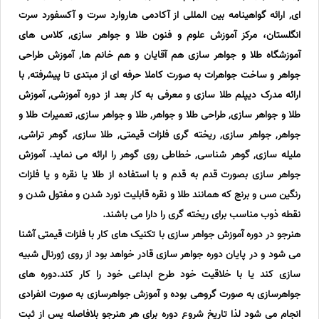
ای, ارائه گواهینامه بین المللی از آکادمی هاروارد سرت و آکسفورد سرت
انگلستان، مرکز آموزش علوم و فنون طلا و جواهر سازى, کلاس هاى
آموزشگاه طلا و جواهر سازى هم آقایان و هم خانم ها, آموزش طراحى
جواهر و ساخت جواهرات به صورت کاملا حرفه اى از مبتدى تا پیشرفته, با
ارائه مدرک دیپلم طلا سازى و معرفى به کار بعد از دوره آموزشى, آموزش
طلا و جواهر سازی, طراحی طلا و جواهر, طلا و جواهر سازی, تعمیرات طلا و
جواهر, جواهر سازی, ریخته گری فلزات قیمتی, طلا سازی, گوهر تراشی,
ملیله سازی, گوهر شناسی, خطاطی روی گوهر را ارائه می نماید. آموزش
جواهر سازی بصورت قدم به قدم و با استفاده از طلا یا نقره و یا فلزات
رنگین مس و برنج که همانند طلا و نقره قابلیت نورد شدن و مفتول شدن و
نقطه ذوب مناسب برای ریخته گری را دارا می باشند.
هنرجو در دوره آموزش جواهر سازی با تکنیک های کار با فلزات قیمتی آشنا
می شود و در پایان دوره جواهر سازی قادر خواهد بود از روی ژورنال شبیه
سازی کند یا با خلاقیت خود طرح ابداعی خود را کار کند.دوره های
جواهرسازی به صورت گروهی بوده و آموزش جواهرسازی به صورت انفرادی
انجام می شود لذا تاریخ شروع دوره برای هر هنرجو بلافاصله پس از ثبت