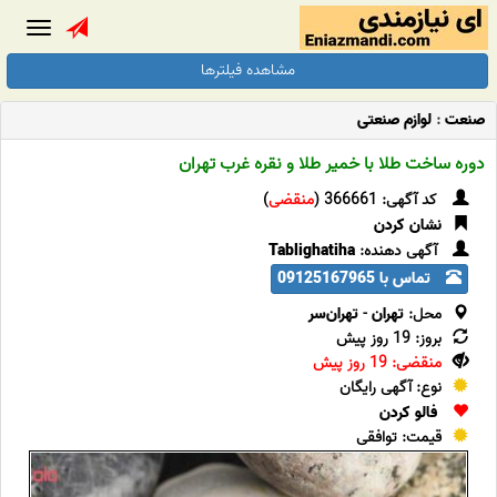
Toggle
gation
مشاهده فیلترها
صنعت
:
لوازم صنعتی
دوره ساخت طلا با خمیر طلا و نقره غرب تهران
کد آگهی: 366661 (
منقضی
)
نشان کردن
آگهی دهنده:
Tablighatiha
تماس با 09125167965
محل:
تهران
-
تهران‌سر
بروز: 19 روز پیش
منقضی: 19 روز پیش
نوع: آگهی رایگان
فالو کردن
قیمت: توافقی