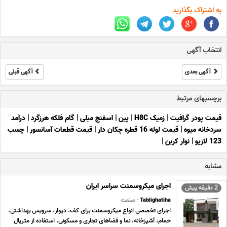
به اشتراک بگذارید
انتخاب آگهی
آگهی بعدی
آگهی قبلی
برچسبهای مرتبط
قیمت پودر گرافیت
|
زمیک H8C
|
پین
|
اسفنج مبلی
|
گام فلکه هرزگرد
|
درآمد
سردخانه میوه
|
قیمت لوله 16 قطره چکان دار
|
قیمت قطعات آسانسور
|
چسب
123 لازیو
|
نوار کربن
|
مشابه
اجرای میکروسمنت سراسر ایران
2 دقیقه پیش
Tablighatiha
- صنعت
اجرای تخصصی انواع میکروسمنت برای کف، دیوار، سرویس بهداشتی،
حمام، آشپزخانه، نما و فضاهای تجاری و مسکونی. استفاده از متریال