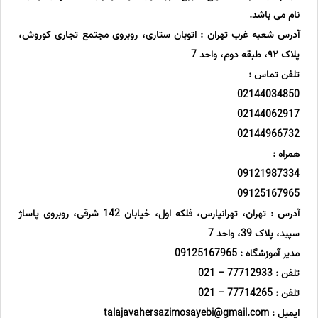
نام می باشد.
آدرس شعبه غرب تهران : اتوبان ستاری، روبروى مجتمع تجاری کوروش،
پلاک ٩٢، طبقه دوم، واحد 7
تلفن تماس :
02144034850
02144062917
02144966732
همراه :
09121987334
09125167965
آدرس : تهران، تهرانپارس، فلکه اول، خیابان 142 شرقی، روبروی پاساژ
سپید، پلاک 39، واحد 7
مدیر آموزشگاه : 09125167965
تلفن : 77712933 – 021
تلفن : 77714265 – 021
ایمیل : talajavahersazimosayebi@gmail.com