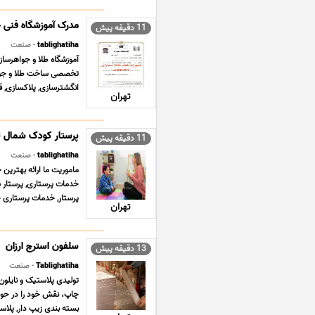
مدرک آموزشگاه فنی 
11 دقیقه پیش
tablighatiha
- صنعت
تخصصی ساخت طلا و جواهر
انگشترسازی, پلاکسازی, قل
تهران
پرستار کودک شمال ت
11 دقیقه پیش
tablighatiha
- صنعت
ماموریت ما ارائه بهترین 
خدمات پرستاری, پرستار س
پرستار, خدمات پرستاری خ
تهران
سلفون استرچ ارزان
13 دقیقه پیش
Tablighatiha
- صنعت
تولیدی پلاستیک و نایلون 
چاپ، نقش خود را در حوز
بسته بندی زیپ دار, پلاس