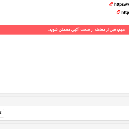
https:/
htt
مهم: قبل از معامله از صحت آگهی مطمئن شوید.