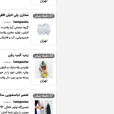
تهران
مخازن پلی اتیلن افقی
21 دقیقه پیش
Tablighatiha
- صنعت
اتیلن، تولید مخزن پلاس
شمیمیایی، آب و فاضلاب گ
تهران
زیپ کیپ ریلی
25 دقیقه پیش
Tablighatiha
- صنعت
تولیدی پلاستیک و نایلون 
چاپ، نقش خود را در حوز
بسته بندی زیپ دار, پلاس
تهران
تعمیر لباسشویی سامسونگ
27 دقیقه پیش
Tablighatiha
- صنعت
مجرب را برای شما آسان کن