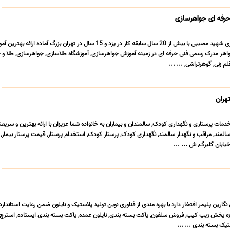
حرفه ای جواهرسازی
آموزشگاه طلا و جواهرسازی شهید مصیبی با بیش از 20 سال سابقه کار در یزد و 15 سال در تهران بزرگ آماده 
 مدرک رسمی فنی حرفه ای در زمینه آموزش جواهرسازی, آموزشگاه طلاسازی, جواهرسازی, طلا و 
م زنی, گوهرتراشی, ... ...
هران
خدمات پرستاری و نگهداری کودک, سالمندان و بیماران به خانواده شما عزیزان با ارائه بهترین و سریع
المند, مراقب و نگهدار سالمند, نگهداری کودک, پرستار کودک, استخدام پرستار, قیمت پرستار بیمار, 
یابان گلبرگ, ش ... ...
نگارین پلیمر افتخار دارد با بهره مندی از فناوری نوین تولید پلاستیک و نایلون ضمن رعایت استاندا
ه پخش زیپ کیپ, فروش سلفون, پاکت بسته بندی, نایلون عمده, پاکت بسته بندی ایستاده, استرچ,
تیک بسته بندی ... ...