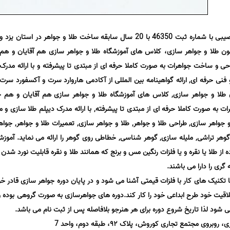
آموزشگاه طلا و جواهرسازی شهید مصیبی با شماره ثبت 46350 با 20 سال سابقه ساخت طلا و جواهر در استان یزد و
ون طلا و جواهر سازى، کلاس هاى آموزشگاه طلا و جواهر سازى هم آقایان و هم
احى و ساخت جواهرات به صورت کاملا حرفه اى از مبتدى تا پیشرفته و با ارائه مدرک
فنی حرفه ای, ارائه گواهینامه بین المللی از آکادمی هاروارد سرت و آکسفورد سرت
 طلا و جواهر سازى, کلاس هاى آموزشگاه طلا و جواهر سازى هم آقایان و هم خ
به صورت کاملا حرفه اى از مبتدى تا پیشرفته, با ارائه مدرک دیپلم طلا سازى و م
و جواهر سازی, طراحی طلا و جواهر, طلا و جواهر سازی, تعمیرات طلا و جواهر, جواه
گوهر تراشی, ملیله سازی, گوهر شناسی, خطاطی روی گوهر را ارائه می نماید. آموز
از طلا یا نقره و یا فلزات رنگین مس و برنج که همانند طلا و نقره قابلیت نورد شدن 
ری را دارا می باشند.
تکنیک های کار با فلزات قیمتی آشنا می شود و در پایان دوره جواهر سازی قادر خو
خلاقیت خود طرح ابداعی خود را کار کند.دوره های جواهرسازی به صورت گروهی بوده 
 شود لذا تاریخ شروع دوره برای هر هنرجو بلافاصله پس از ثبت نام می باشد.
 مجتمع تجاری کوروش، پلاک ٩٢، طبقه دوم، واحد 7