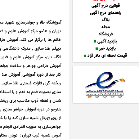
قوانین درج آگهی
راهنمای درج آگهی
بلاگ
مجله
تهران و عضو مرکز آموزش علوم و فن
فروشگاه
خانم ها را برگزار می کند. آموزش طر
بازدید آگهی
بازدید خبر
دیپلم طلا سازى , مدرک دانشگاهی و 
قیمت لحظه ای دلار آزاد
انگلستان، مرکز آموزش علوم و فنون
آموزش طراحى جواهر و ساخت جواهرات 
کار بعد از دوره آموزشى, آموزش طلا 
ریخته گری فلزات قیمتی, طلا سازی, 
سازی بصورت قدم به قدم و با استفاده 
شدن و نقطه ذوب مناسب برای ریخته گ
هنرجو در دوره آموزش جواهر سازی با 
از روی ژورنال شبیه سازی کند یا با 
جواهرسازی به صورت انفرادی انجام می
آدرس شعبه غرب تهران : اتوبان ستاری، روبروى