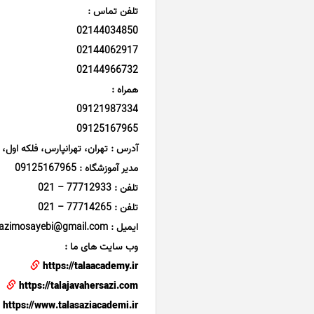
تلفن تماس :
02144034850
02144062917
02144966732
همراه :
09121987334
09125167965
آدرس : تهران، تهرانپارس، فلکه اول، خیابان 142 شرقی، روبروی پاساژ سپید، پ
مدیر آموزشگاه : 09125167965
تلفن : 77712933 – 021
تلفن : 77714265 – 021
ایمیل : talajavahersazimosayebi@gmail.com
وب سایت های ما :
https://talaacademy.ir
https://talajavahersazi.com
https://www.talasaziacademi.ir