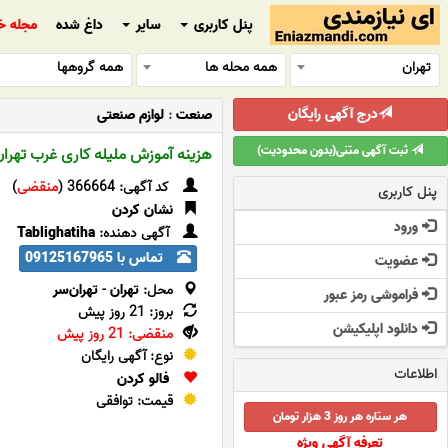
پنل کاربری
سایر
داغ شده
مجله خ
تهران
همه محله ها
همه گروهها
درج آگهی رایگان
صنعت
:
لوازم صنعتی
ثبت آگهی متنی(بدون محدودیت)
هزینه آموزش ملیله کاری غرب تهرا
کد آگهی: 366664 (
منقضی
)
پنل کاربری
نشان کردن
ورود
آگهی دهنده:
Tablighatiha
تماس با 09125167965
عضویت
محل:
تهران
-
تهران‌سر
فراموشی رمز عبور
بروز: 21 روز پیش
دانلود اپلیکیشن
منقضی: 21 روز پیش
نوع: آگهی رایگان
اطلاعات
فالو کردن
قیمت: توافقی
هر ستاره هر روز 3 هزار تومان
تعرفه آگهی ویژه