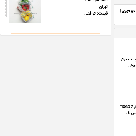
Tablighatiha
تهران
دو قوری
|
قیمت: توافقی
د و تهران و عضو مرکز
آموزش
فروشگاه قطعه با ما با چندین سال سابقه در زمینه ی فروش قطعات فونیکس آریزو ARRIZO 6 PRO ارزان , لوازم فونیکس تیگو TIGGO 7
ی ام سی KMC J7 , موتوری فونیکس اف