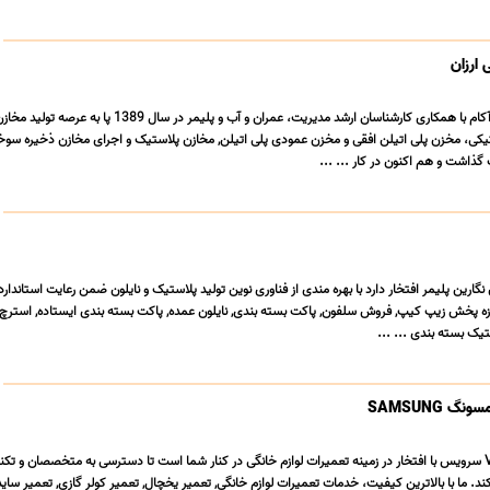
 ارزان
گروه صنعتی آریا پلاست آکام با همکاری کارشناسان ارشد مدیریت، عمران و آب و پلیمر در سال 1389 پا به
تیکی، مخزن پلی اتیلن افقی و مخزن عمودی پلی اتیلن, مخازن پلاستیک و اجرای مخازن ذخیره سوخ
ذاشت و هم اکنون در کار ... ...
نگارین پلیمر افتخار دارد با بهره مندی از فناوری نوین تولید پلاستیک و نایلون ضمن رعایت استاندا
ه پخش زیپ کیپ, فروش سلفون, پاکت بسته بندی, نایلون عمده, پاکت بسته بندی ایستاده, استرچ,
تیک بسته بندی ... ...
 SAMSUNG
تعمیرگاه لوازم خانگی VIP سرویس با افتخار در زمینه تعمیرات لوازم خانگی در کنار شما است تا دسترسی به متخصصان و
د. ما با بالاترین کیفیت، خدمات تعمیرات لوازم خانگی, تعمیر یخچال, تعمیر کولر گازی, تعمیر ساید