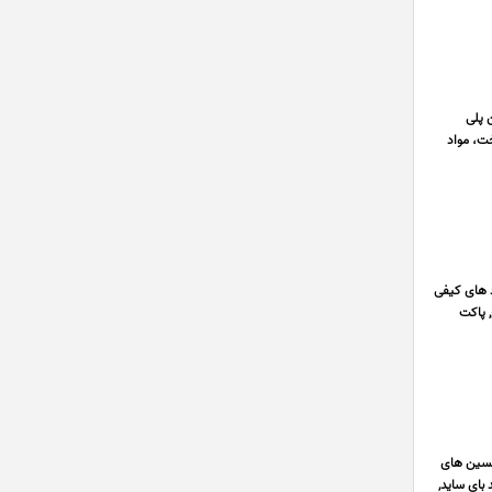
 عرصه تولید مخازن پلی
ت، مواد
رد های کیفی
 پاکت
 تکنسین های
 بای ساید,