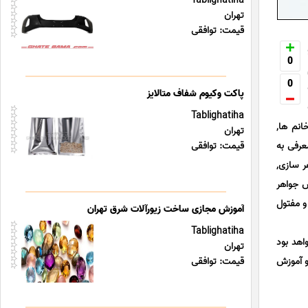
Tablighatiha
تهران
قیمت: توافقی
0
0
پاکت وکیوم شفاف متالایز
Tablighatiha
انم ها,
تهران
عرفى به
قیمت: توافقی
ر سازی,
ش جواهر
و مفتول
آموزش مجازی ساخت زیورآلات شرق تهران
Tablighatiha
اهد بود
تهران
و آموزش
قیمت: توافقی