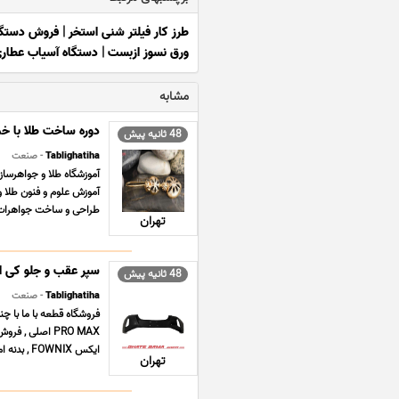
طرز کار فیلتر شنی استخر
|
فروش دستگا
ورق نسوز ازبست
|
دستگاه آسیاب عطار
مشابه
دوره ساخت طلا با خمی
48 ثانیه پیش
Tablighatiha
- صنعت
آموزش علوم و فنون طلا و
طراحى و ساخت جواهرات ب
تهران
سپر عقب و جلو کی ام سی
48 ثانیه پیش
Tablighatiha
- صنعت
ایکس FOWNIX , بدنه ام وی ام MVM X22 PRO , جلوبندی سانگ ... ...
تهران