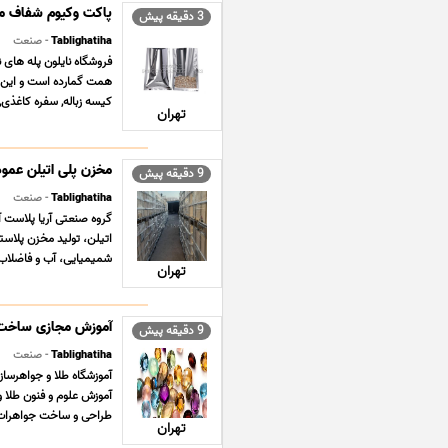
پاکت وکیوم شفاف متا
3 دقیقه پیش
Tablighatiha
- صنعت
فروشگاه نایلون پله های ن
همت گمارده است و این مه
کیسه زباله, سفره کاغذی,
تهران
مخزن پلی اتیلن عمو
9 دقیقه پیش
Tablighatiha
- صنعت
اتیلن، تولید مخزن پلاس
شمیمیایی، آب و فاضلاب گ
تهران
آموزش مجازی ساخت ز
9 دقیقه پیش
Tablighatiha
- صنعت
آموزش علوم و فنون طلا و
طراحى و ساخت جواهرات ب
تهران