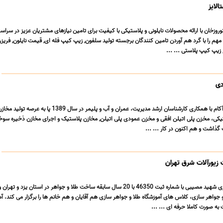
لایز
وروزخان با ارائه محصولات نایلونی و پلاستیکی با کیفیت برای تامین نیازهای مشتریان عزیز در سراس
م را با گرد هم آوردن تامین کنندگان برجسته تولید سلفون, زیپ کیپ فله ای, قیمت نایلون, فریزر 
 زیپ کیپ پلاستی ... ...
دی
گروه صنعتی آریا پلاست آکام با همکاری کارشناسان ارشد مدیریت، عمران و آب و پلیمر در سال 1389 پا به
تیکی، مخزن پلی اتیلن افقی و مخزن عمودی پلی اتیلن, مخازن پلاستیک و اجرای مخازن ذخیره سوخ
ذاشت و هم اکنون در کار ... ...
یورآلات شرق تهران
آموزشگاه طلا و جواهرسازی شهید مصیبی با شماره ثبت 46350 با 20 سال سابقه ساخت طلا و جواهر در استان یز
 جواهر سازى، کلاس هاى آموزشگاه طلا و جواهر سازى هم آقایان و هم خانم ها را برگزار می کند. 
ه صورت کاملا حرفه اى ... ...