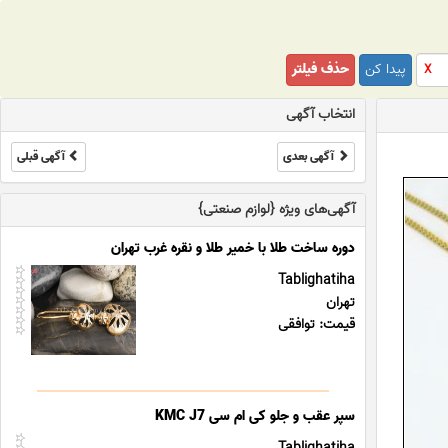
پیدا کن
حذف فیلتر
X
انتخاب آگهی
آگهی بعدی
آگهی قبلی
آگهی‌های ویژه {لوازم صنعتی}
دوره ساخت طلا با خمیر طلا و نقره غرب تهران
Tablighatiha
تهران
قیمت: توافقی
سپر عقب و جلو کی ام سی KMC J7