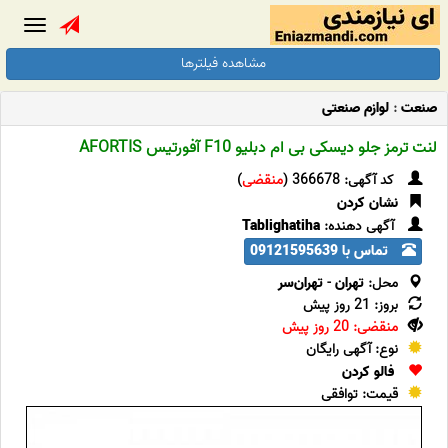
Toggle
gation
مشاهده فیلترها
صنعت
:
لوازم صنعتی
لنت ترمز جلو دیسکی بی ام دبلیو F10 آفورتیس AFORTIS
کد آگهی: 366678 (
منقضی
)
نشان کردن
آگهی دهنده:
Tablighatiha
تماس با 09121595639
محل:
تهران
-
تهران‌سر
بروز: 21 روز پیش
منقضی: 20 روز پیش
نوع: آگهی رایگان
فالو کردن
قیمت: توافقی