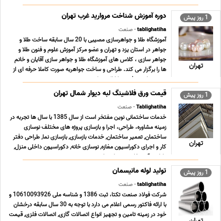
شمیمیایی، آب و فاضلاب گذاشت و هم اکنون در کار ... ...
دوره آموزش شناخت مروارید غرب تهران
1 روز پیش
tablighatiha
- صنعت
آموزشگاه طلا و جواهرسازی مصیبی با 20 سال سابقه ساخت طلا و
جواهر در استان یزد و تهران و عضو مرکز آموزش علوم و فنون طلا و
جواهر سازى ، کلاس هاى آموزشگاه طلا و جواهر سازى آقایان و خانم
تهران
ها را برگزار می کند. طراحى و ساخت جواهربه صورت کاملا حرفه اى از
مبتدى تا پیشرفته و با ارائه مدرک د ... ...
قیمت ورق فلاشینگ لبه دیوار شمال تهران
1 روز پیش
Tablighatiha
- صنعت
خدمات ساختمانی نوین مفتخر است از سال 1385 با سال ها تجربه در
زمینه مشاوره، طراحی، اجرا و بازسازی پروژه های مختلف نوسازی
ساختمان, تعمیر ساختمان, خدمات بازسازی, بازسازی نما, طراحی دفتر
تهران
کار و اجرای دکوراسیون مغازه, نوسازی خانه, دکوراسیون داخلی منزل,
طراحی آشپزخانه, محوطه سازی و نصب ... ...
تولید لوله مانیسمان
1 روز پیش
tablighatiha
- صنعت
شرکت فولاد صنعت تکتا، ثبت 1386 و شناسه ملی 10610093926 و
با ارائه فاکتور رسمی اعلام می دارد با توجه به 30 سال سابقه درخشان
خود در زمینه تامین و تجهیز انواع اتصالات گازی, اتصالات فلزی, قیمت
تهران