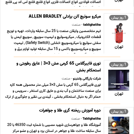
اتصالات فولادی, انواع اتصالات فلزی, انواع فلنج, فلنج اس اند پی, فلنج
نفت, فلنج لوله آب, اتص ... ...
میکرو سوئیچ آلن برادلی ALLEN BRADLEY
1 روز پیش
tablighatiha
- صنعت
تیم متخصصین وایقان صنعت با 25 سال سابقه واردات، تهیه و توزیع
قطعات الکترونیک , میکروسوئیچ و لیمیت سوییچ , سوییچ ایمنی یا
سفتی سوئیچ یا میکروسوییچ خشابی (Safety Switch) , لیمیت
تهران
سوییچ و میکروسوییچ باکسی و 15 سال سابقه تولید لوازم برق و
روشنایی ، گرد هم آمده است تا جامع ترین خدمات ت ... ...
توری فایبرگلاس 65 گرمی مش 3×3 | عایق رطوبتی و
1 روز پیش
استحکام بخش
شرکت بازرگانی ولنتینو
- صنعت
توری فایبرگلاس 65 گرمی با مش 3×3 میلی متر محصولی همه کاره
برای صنعت ساختمان و آب بندی و عایق کاری استخر ، سرویس و
تهران
حمام اگر به دنبال استحکام بخشی ، آببندی بی نظیر و جلوگیری از ترک
خوردگی در پروژه های خود هستید ، این محصول پاسخگوی نیاز
شماست. مشخصات فنی محصول · چشمه (مش) 3×3 میلی م ... ...
دوره آموزش ریخته گری طلا و جواهرات
1 روز پیش
Tablighatiha
- صنعت
آموزشگاه طلا و جواهرسازی شهید مصیبی با شماره ثبت 46350 با 20
سال سابقه ساخت طلا و جواهر در استان یزد و تهران و عضو مرکز