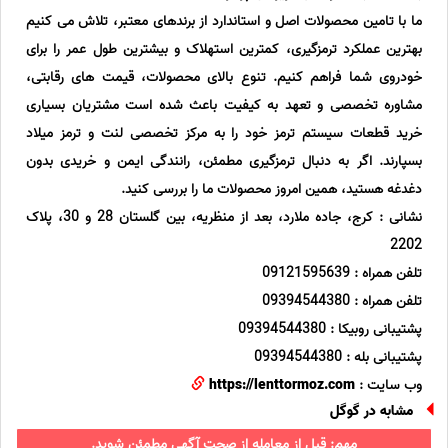
ما با تامین محصولات اصل و استاندارد از برندهای معتبر، تلاش می کنیم
بهترین عملکرد ترمزگیری، کمترین استهلاک و بیشترین طول عمر را برای
خودروی شما فراهم کنیم. تنوع بالای محصولات، قیمت های رقابتی،
مشاوره تخصصی و تعهد به کیفیت باعث شده است مشتریان بسیاری
خرید قطعات سیستم ترمز خود را به مرکز تخصصی لنت و ترمز میلاد
بسپارند. اگر به دنبال ترمزگیری مطمئن، رانندگی ایمن و خریدی بدون
دغدغه هستید، همین امروز محصولات ما را بررسی کنید.
نشانی : کرج، جاده ملارد، بعد از منظریه، بین گلستان 28 و 30، پلاک
2202
تلفن همراه : 09121595639
تلفن همراه : 09394544380
پشتیبانی روبیکا : 09394544380
پشتیبانی بله : 09394544380
وب سایت :
https://lenttormoz.com
مشابه در گوگل
مهم: قبل از معامله از صحت آگهی مطمئن شوید.