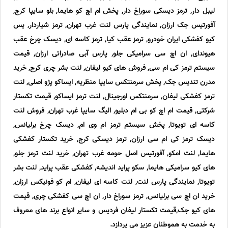
لیبل دار, ترمز دیسکی سوراخ دار, پخش ام اچ کو هایما, بلو سایپا کرج,
آفورتیس جک ارزان, نمایندگی پارس لنت غرب تهران, ترمز شیاردار, یس
کیو کفشکی ایران خودرو, ترمز عقب کیا, ترمز کاسه ای, دیسک چرخ عقب
هیوندای, ان اچ سی سرامیکی جلو, پارس آبی صادراتی ارزان, قیمت
سیستم ترمز کی ام سی, فروش های کیو لیفان, لنت بشر چری کرج, خرید
مدرن تندیس جک, پخش سرمنتکس سایپا منظریه, ایساکو پژو اصلی, لنت
ترمز کفشکی لیفان, سرمنتکس اورجینال, لنت ترمز ایساکو, قیمت تکستار
شرکتی, قیمت ام اچ کو بی ام دبلیو, الیگ سایپا غرب تهران, فروش لنت
کاسه ای تویوتا, پخش سیستم ترمز ام وی ام, دیسک چرخ برلیانس,
دیسک ترمز کی ام سی ارزان, ترمز دیسکی کرج, خرید تکستار کفشکی
هایما, لنت امکو, آفورتیس اصل حومه غرب تهران, خرید لنت ترمز جلو,
های کیو سرامیکی هایما, سکو پراید اندیشه, کفشکی عقب پراید, لنت بشر
تویوتا, نمایندگی پارس لنت, لنت کاسه ای لیفان, ام کو فونیکس ارزان,
خرید ان اچ سی برلیانس, ترمز سوراخ دار, ان اچ سی کفشکی چری, قیمت
های کیو جک,قیمت تکستار لیفان فردیس و سایر انواع برند های معروف
به خدمت به هموطنان عزیز می پردازد.