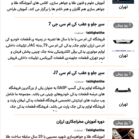
آموزش علوم و فنون طلا و جواهر سازى، کلاس هاى آموزشگاه طلا و
تهران
جواهر سازى هم آقایان و هم خانم ها را برگزار می کند. آموزش طراحى
و ساخت جواهرات به صورت کاملا حرفه اى ... ...
سپر جلو و عقب کی ام سی جی 7
1 روز پیش
tablighatiha
- صنعت
فروشگاه کی ام سی با ما با سال ها تجربه در زمینه ی قطعات خودرو کی
ام سی ارزان, لوازم جک, یدکی کی ام سی T9, بدنه JAC, تزئینات داخلی,
لوازم موتوری, یدکی برقی الکترونیکی, بدنه جک چینی, پخش فرمان و
تهران
ترمز تهران, قطعات جلوبندی, قطعات گیربکس, تزئینات داخلی, فروش
برقی الکترونیکی, سیستم فرم ... ...
سپر جلو و عقب کی ام سی J7
1 روز پیش
tablighatiha
- صنعت
فروشگاه لوازم یدکی گسپ GASP به عنوان یکی از بزرگترین فروشگاه
های عرضه قطعات یدکی خودروهای چینی می باشد. مجموعه ما شامل
وب سایت های اینترنتی تخصصی فروشگاه قطعات یدکی لیفان پارت و
تهران
فروشگاه لوازم یدکی جک پارت می باشد. فروشگاه قطعات یدکی جک
پارت همراه با رشد تکنولوژی و متعاقباً سرعت ت ... ...
دوره آموزش مخراجکاری ارزان
1 روز پیش
Tablighatiha
- صنعت
آموزشگاه طلا و جواهرسازی شهید مصیبی با 20 سال سابقه ساخت طلا