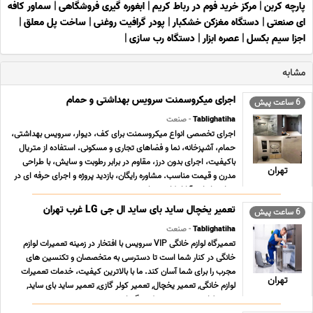
پارچه کربن
|
مرکز خرید فوم در رباط کریم
|
ابغوره گیری فروشگاهی
|
سماور کافه
ای صنعتی
|
دستگاه مغزکن خشکبار
|
پودر گرافیت روغنی
|
ساخت پل معلق
|
اجزا سیم بکسل
|
عصره ابزار
|
دستگاه رب سازی
|
مشابه
اجرای میکروسمنت سرویس بهداشتی و حمام
6 ساعت پیش
Tablighatiha
- صنعت
اجرای تخصصی انواع میکروسمنت برای کف، دیوار، سرویس بهداشتی،
حمام، آشپزخانه، نما و فضاهای تجاری و مسکونی. استفاده از متریال
باکیفیت، اجرای بدون درز، مقاوم در برابر رطوبت و سایش، با طراحی
تهران
مدرن و قیمت مناسب. مشاوره رایگان، بازدید پروژه و اجرای حرفه ای در
سراسر ایران. آیا از کاشی های ... ...
تعمیر یخچال ساید بای ساید ال جی LG غرب تهران
6 ساعت پیش
Tablighatiha
- صنعت
تعمیرگاه لوازم خانگی VIP سرویس با افتخار در زمینه تعمیرات لوازم
خانگی در کنار شما است تا دسترسی به متخصصان و تکنسین های
مجرب را برای شما آسان کند. ما با بالاترین کیفیت، خدمات تعمیرات
تهران
لوازم خانگی, تعمیر یخچال, تعمیر کولر گازی, تعمیر ساید بای ساید,
تعمیر لباسشویی, تعمیر پکیج گرمایش ... ...