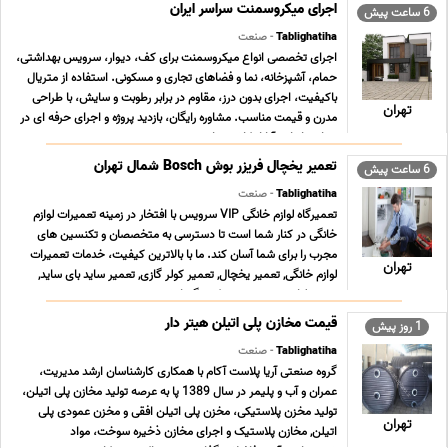
اجرای میکروسمنت سراسر ایران
6 ساعت پیش
Tablighatiha
- صنعت
اجرای تخصصی انواع میکروسمنت برای کف، دیوار، سرویس بهداشتی،
حمام، آشپزخانه، نما و فضاهای تجاری و مسکونی. استفاده از متریال
باکیفیت، اجرای بدون درز، مقاوم در برابر رطوبت و سایش، با طراحی
تهران
مدرن و قیمت مناسب. مشاوره رایگان، بازدید پروژه و اجرای حرفه ای در
سراسر ایران. آیا از کاشی های ... ...
تعمیر یخچال فریزر بوش Bosch شمال تهران
6 ساعت پیش
Tablighatiha
- صنعت
تعمیرگاه لوازم خانگی VIP سرویس با افتخار در زمینه تعمیرات لوازم
خانگی در کنار شما است تا دسترسی به متخصصان و تکنسین های
مجرب را برای شما آسان کند. ما با بالاترین کیفیت، خدمات تعمیرات
تهران
لوازم خانگی, تعمیر یخچال, تعمیر کولر گازی, تعمیر ساید بای ساید,
تعمیر لباسشویی, تعمیر پکیج گرمایش ... ...
قیمت مخازن پلی اتیلن هیتر دار
1 روز پیش
Tablighatiha
- صنعت
گروه صنعتی آریا پلاست آکام با همکاری کارشناسان ارشد مدیریت،
عمران و آب و پلیمر در سال 1389 پا به عرصه تولید مخازن پلی اتیلن،
تولید مخزن پلاستیکی، مخزن پلی اتیلن افقی و مخزن عمودی پلی
تهران
اتیلن, مخازن پلاستیک و اجرای مخازن ذخیره سوخت، مواد