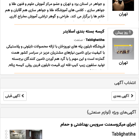
و جواهر در استان یزد و تهران و عضو مرکز آموزش علوم و فنون طلا و
جواهر سازى ، کلاس هاى آموزشگاه طلا و جواهر سازى هم آقایان و هم
تهران
خانم ها را برگزار می کند. طراحى و گوهر تراشی, آموزش مخراج کاری,
مدرک دیپلم طلا و جواهر سازی ... ...
کیسه بسته بندی اسلایدر
1 روز پیش
Tablighatiha
- صنعت
فروشگاه نایلون پله های نوروزخان با ارائه محصولات نایلونی و پلاستیکی
با کیفیت برای تامین نیازهای مشتریان عزیز در سراسر کشور همت
گمارده است و این مهم را با گرد هم آوردن تامین کنندگان برجسته
تهران
تولید سلفون, زیپ کیپ فله ای, قیمت نایلون, فریزر رولی, کیسه زباله,
سفره کاغذی, زیپ کیپ پلاستی ... ...
انتخاب آگهی
آگهی بعدی
آگهی قبلی
آگهی‌های ویژه {لوازم صنعتی}
اجرای میکروسمنت سرویس بهداشتی و حمام
Tablighatiha