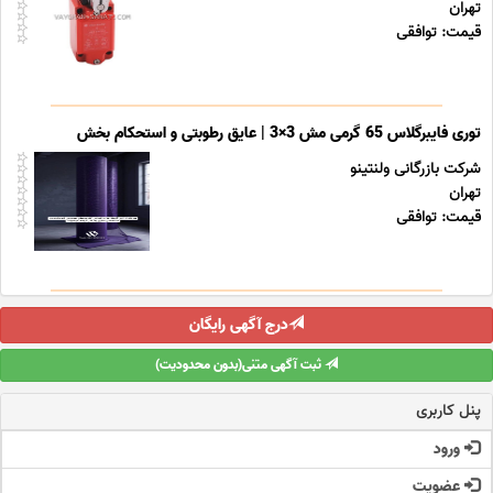
تهران
قیمت: توافقی
توری فایبرگلاس 65 گرمی مش 3×3 | عایق رطوبتی و استحکام بخش
شرکت بازرگانی ولنتینو
تهران
قیمت: توافقی
درج آگهی رایگان
ثبت آگهی متنی(بدون محدودیت)
پنل کاربری
ورود
عضویت