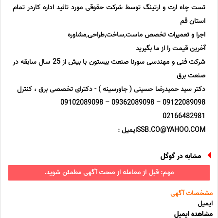
تست چاه ارت و ارتینگ توسط شرکت حقوقی مورد تائید اداره کاردر تمام
استان قم
اجرا و تعمیرات تخصص ماست,ساخت,طراحی,مشاوره
آخرین قیمت را از ما بگیرید
شرکت فنی و مهندسی سورنا صنعت بیستون با بیش از 25 سال سابقه در
صنعت برق
دکتر سید حمیدرضا حسینی ( جاورسینه ) - دکترای تخصصی برق ، کنترل
09122089098 – 09362089098 – 09102089098
02166482981
SSB.CO@YAHOO.COMایمیل :
مشابه در گوگل
مهم: قبل از معامله از صحت آگهی مطمئن شوید.
مشخصات آگهی
ایمیل
مشاهده ایمیل