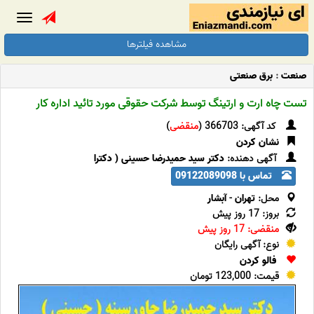
Toggle
gation
مشاهده فیلترها
صنعت
:
برق صنعتی
تست چاه ارت و ارتینگ توسط شرکت حقوقی مورد تائید اداره کار
کد آگهی: 366703 (
منقضی
)
نشان کردن
آگهی دهنده:
دکتر سید حمیدرضا حسینی ( دکترا
تماس با 09122089098
محل:
تهران
-
آبشار
بروز: 17 روز پیش
منقضی: 17 روز پیش
نوع: آگهی رایگان
فالو کردن
قیمت: 123,000 تومان