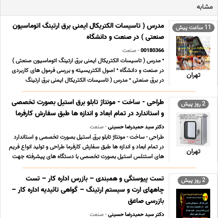
مشابه
مدرس ( تاسیسات الکتریکال ایمنی برق ارتینگ اتوماسیون
11 ساعت پیش
صنعتی ) در صنعت و دانشگاه
00180366
- صنعت
• مدرس ( تاسیسات الکتریکال ایمنی برق ارتینگ اتوماسیون صنعتی )
در صنعت و دانشگاه • اصول الکتریسیته و بررسی فرمول های کاربردی
تهران
در برق صنعتی • مدرس ( تاسیسات الکتریکال ایمنی برق ارتینگ
اتوماسیون صنعتی ) در صنعت و دانشگاه • انواع ادوات برق صنعتی (
کلیدها- سوییچ ها- کنتاکتورها- ر ... ...
طراحی - ساخت - مونتاژ تابلو برق استیل بصورت تخصصی
2 روز پیش
و استاندارد در تمام ابعاد و اندازه ها طبق سفارش کارفرما
دکتر سید حمیدرضا حسینی
- صنعت
طراحی - ساخت - مونتاژ تابلو برق استیل بصورت تخصصی و استاندارد
در تمام ابعاد و اندازه ها طبق سفارش کارفرما طراحی و تولید انواع فریم
تهران
های استنلس استیل بصورت تخصصی با دستگاه های پیشرفته جهت
صنایع غذایی ، بهداشتی و همچنین محیط های اسیدی و مرطوب با IP
بالا. ویژگی پنل یا فریم های استیل ... ...
تست پیوستگی و همبندی – بازرس اداره کار – تست
2 روز پیش
چاههای ارت و سیستم ارتینگ – گواهی تائیدیه اداره کار –
بازرسی صاعق
دکتر سید حمیدرضا حسینی
- صنعت