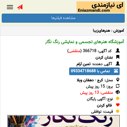
Toggle
gation
مشاهده فیلترها
آموزش
:
هنرهای‌زیبا
آموزشگاه هنرهای تجسمی و نمایشی رنگ نگار
کد آگهی: 366718 (
منقضی
)
نشان کردن
آگهی دهنده:
ثمین آرام
تماس با 09334718688
محل:
کرج
-
دهقان ویلا
بروز: 15 روز پیش
منقضی: 13 روز پیش
نوع: آگهی رایگان
فالو کردن
قیمت: توافقی