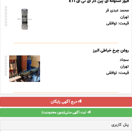
فیوز استوانه ای پین دار ای تی آی ETI
محمد عبدی فر
تهران
قیمت: توافقی
روغن چرخ خیاطی البرز
سجاد
تهران
قیمت: توافقی
درج آگهی رایگان
ثبت آگهی متنی(بدون محدودیت)
پنل کاربری