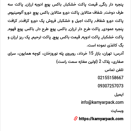
پنجره دار رنگی, قیمت پاکت خشکبار, باکس پوچ ادویه ارزان, پاکت سه
طرف دوخت, شفاف متالایز, پاکت دورو متالایز, باکس پوچ دورو آلومینیوم,
پاکت دورو شفاف, پاکت اجیل و خشکبار, فروش پک دورو کرافت, کرافت
پنجره عمودی, پاکت طرح دار ارزان, باکس پوچ طرح دار, باکس پوچ قهوه,
پاکت خشکبار, پاکت ادویه, قیمت باکس پوچ, پاکت ترحیم, پک ریز ارزان و
بگ کاغذی نموده است.
آدرس: تهران، بازار 15 خرداد، روبروی پله نوروزخان، کوچه همایون، سرای
صفاری، پلاک 2 (اولین مغازه سمت راست)
تلفن تماس
02155158667
09307257073
ایمیل
info@kamyarpack.com
وبسایت
https://kamyarpack.com