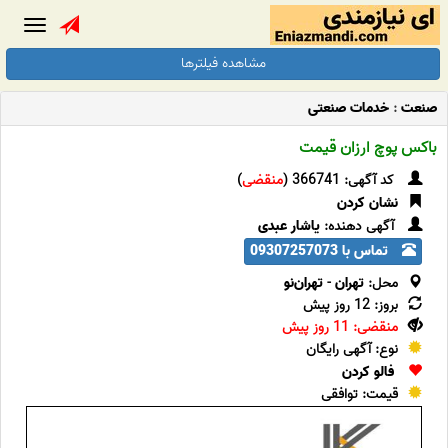
Toggle
gation
مشاهده فیلترها
صنعت
:
خدمات صنعتی
باکس پوچ ارزان قیمت
کد آگهی: 366741 (
منقضی
)
نشان کردن
آگهی دهنده:
یاشار عبدی
تماس با 09307257073
محل:
تهران
-
تهران‌نو
بروز: 12 روز پیش
منقضی: 11 روز پیش
نوع: آگهی رایگان
فالو کردن
قیمت: توافقی