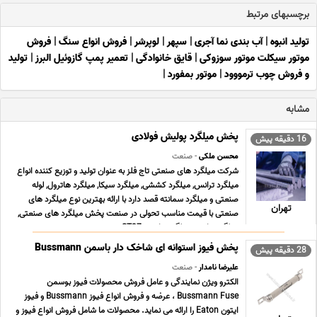
برچسبهای مرتبط
تولید انبوه
|
آب بندی نما آجری
|
سپهر
|
لوپرشر
|
فروش انواع سنگ
|
فروش
موتور سیکلت موتور سوزوکی
|
قایق خانوادگی
|
تعمیر پمپ گازوئیل البرز
|
تولید
و فروش چوب ترمووود
|
موتور بمفورد
|
مشابه
پخش میلگرد پولیش فولادی
16 دقیقه پیش
محسن ملکی
- صنعت
شرکت میلگرد های صنعتی تاج فلز به عنوان تولید و توزیع کننده انواع
میلگرد ترانس, میلگرد کششی, میلگرد سیکا, میلگرد هاترول, لوله
صنعتی و میلگرد سمانته قصد دارد با ارائه بهترین نوع میلگرد های
تهران
صنعتی با قیمت مناسب تحولی در صنعت پخش میلگرد های صنعتی,
میلگرد ترانس, میلگرد ترانسی ST37 , می ... ...
پخش فیوز استوانه ای شاخک دار باسمن Bussmann
28 دقیقه پیش
علیرضا نامدار
- صنعت
الکترو ویژن نمایندگی و عامل فروش محصولات فیوز بوسمن
Bussmann Fuse ، عرضه و فروش انواع فیوز Bussmann و فیوز
ایتون Eaton را ارائه می نماید. محصولات ما شامل فروش انواع فیوز و