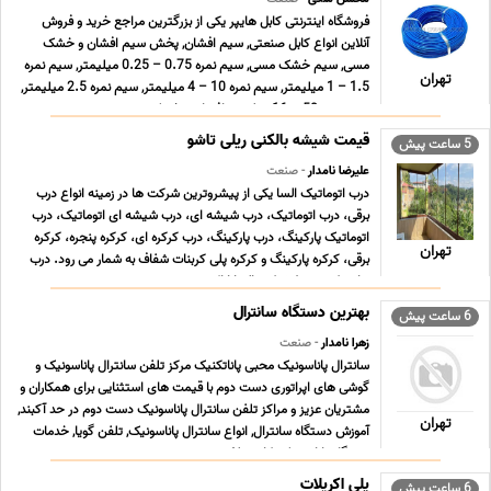
فروشگاه اینترنتی کابل هایپر یکی از بزرگترین مراجع خرید و فروش
آنلاین انواع کابل صنعتی, سیم افشان, پخش سیم افشان و خشک
مسی, سیم خشک مسی, سیم نمره 0.75 – 0.25 میلیمتر, سیم نمره
تهران
1.5 – 1 میلیمتر, سیم نمره 10 – 4 میلیمتر, سیم نمره 2.5 میلیمتر,
سیم نمره 50 – 16 میلیمتر افشان و خشک زمین ... ...
قیمت شیشه بالکنی ریلی تاشو
5 ساعت پیش
علیرضا نامدار
- صنعت
درب اتوماتیک السا یکی از پیشروترین شرکت ها در زمینه انواع درب
برقی، درب اتوماتیک، درب شیشه ای، درب شیشه ای اتوماتیک، درب
اتوماتیک پارکینگ، درب پارکینگ، درب کرکره ای، کرکره پنجره، کرکره
تهران
برقی، کرکره پارکینگ و کرکره پلی کربنات شفاف به شمار می رود. درب
هایی که توسط شرکت السا ارائه می ... ...
بهترین دستگاه سانترال
6 ساعت پیش
زهرا نامدار
- صنعت
سانترال پاناسونیک محبی پاناتکنیک مرکز تلفن سانترال پاناسونیک و
گوشی های اپراتوری دست دوم با قیمت های استثنایی برای همکاران و
مشتریان عزیز و مراکز تلفن سانترال پاناسونیک دست دوم در حد آکبند,
تهران
آموزش دستگاه سانترال, انواع سانترال پاناسونیک, تلفن گویا, خدمات
دستگاه پاناسونیک, کارت تلف ... ...
پلی اکریلات
6 ساعت پیش