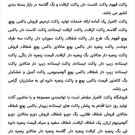
پاکت قهوه, پاکت کاست دار, پاکت کرافت و بگ گلاسه در بازار بسته بندی
کشور می باشد.
پاکت کامیار پک آماده ارائه خدمات تولید پاکت ترحیم, فروش باکس پوچ,
پاکت گلاسه, پاکت کرافت, پاکت کرافت ایستاده, پاکت کاست دار, باکس
پوچ قهوه, بگ طرح دار, پاکت شفاف, پاکت سوپاپ دار, پاکت سه طرف
دوخت, پاکت پنجره دار, باکس پوچ متالایز, باکس پوچ شفاف, فروش
پاکت پنجره دار متالایز, بگ پنجره دار کرافت, قیمت پنجره دار رنگی, پاکت
ایستاده زیپ دار, پاکت ایستاده, پاکت ایستاده زیپ دار متالایز, پاکت
ایستاده زیپ دار شفاف, باکس پوچ آلومینیومی, پاکت آجیل و خشکبار,
بگ کاغذی, قیمت باکس پوچ و پاکت پنجره دایره ای به مشتریان گرامی
می باشد.
فروشگاه پاکت کامیار مفتخر است با توانمندی مجموعه و با ماشین آلات
تولید روز دنیا اقدام به پخش پاکت های ایستاده زیپدار, باکس پوچ شفاف
متالایز, فروش شفاف طلایی, بگ دورو شفاف, فروش دورو متالایز, دورو
آلومینیوم ارزان, پک شفاف کرافت, شفاف سفید و سیاه, قیمت پنجره دایره
ای, بگ پنجره دار, کرافت پنجره دار, گلاسه پنجره دار, متالایز پنجره دار,