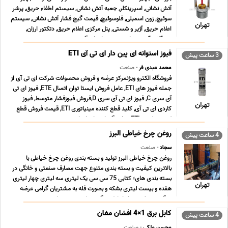
آتش نشانی, اسپرینکلر, جعبه آتش نشانی, سیستم اطفاء حریق, پرشر
سوئیچ, زون اسمبلی, فلوسوئیچ, قیمت گیج فشار آتش نشانی, سیستم
تهران
اعلام حریق, آژیر و شستی, پنل مرکزی اعلام حریق, دتکتور ارزان,
شیرآلات آتش نشانی, شیر پروانه ای گی ... ...
فیوز استوانه ای پین دار ای تی آی ETI
3 ساعت پیش
محمد عبدی فر
- صنعت
فروشگاه الکترو ویژنمرکز عرضه و فروش محصولات شرکت ای تی آی از
جمله فیوز های ETI, عامل فروش ایستا توان اتصال ETE, فیوز ای تی
آی سری C, فیوز ای تی آی سری D,فروش فیوزفشار متوسط, فیوز
تهران
کاردی ای تی آی, کلید قطع کننده مینیاتوری ETI, قیمت فروش قطع
کننده ترکیبی ETI, نمایندگی ایستا توان اتص ... ...
روغن چرخ خیاطی البرز
4 ساعت پیش
سجاد
- صنعت
روغن چرخ خیاطی البرز تولید و بسته بندی روغن چرخ خیاطی با
بالاترین کیفیت و بسته بندی متنوع جهت مصارف صنعتی و خانگی در
بسته بندی های؛ کتابی 75 سی سی یک لیتری سه لیتری چهار لیتری
تهران
هفده و بیست لیتری بشکه و بصورت فله به مشتریان گرامی عرضه
میگردد. روغن چرخ خیاطی چگونه تولید می شود اهمیت ... ...
کابل برق 1×4 افشان مغان
4 ساعت پیش
محسن ملکی
- صنعت