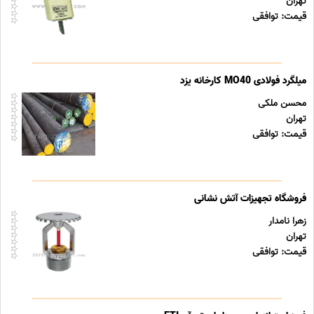
تهران
قیمت: توافقی
میلگرد فولادی MO40 کارخانه یزد
محسن ملکی
تهران
قیمت: توافقی
فروشگاه تجهیزات آتش نشانی
زهرا نامدار
تهران
قیمت: توافقی