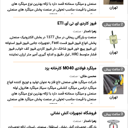
صنعتی و میلگرد سمانته قصد دارد با ارائه بهترین نوع میلگرد های
تهران
صنعتی با قیمت مناسب تحولی در صنعت پخش میلگرد های صنعتی,
میلگرد ترانس, میلگرد ترانسی ST37 , می ... ...
فیوز کاردی ای تی آی ETI
2 ساعت پیش
زهرا نامدار
- صنعت
صنعت و بازرگانی ریحانی در سال 1377 در بخش الکترونیک صنعتی,
پخش انواع فیوز, فیوز فست Fast , تجهیزات جانبی فیوز, فیوز استوانه
ای, فیوز پیچ خور, فیوز شاخک دار, فیوز کاردی, فیوز کف خواب, فیوز
تهران
فشار متوسط HRC , ابزار دقیق و اندازه گیری, آمپر متر ارزان, نماینده
اینکودر, اینورتر, ‎پروژکت ... ...
میلگرد فولادی MO40 کارخانه یزد
2 ساعت پیش
محسن ملکی
- صنعت
شرکت میلگرد های صنعتی تاج فلز به عنوان تولید و توزیع کننده انواع
میلگرد ترانس, میلگرد کششی, میلگرد سیکا, میلگرد هاترول, لوله
صنعتی و میلگرد سمانته قصد دارد با ارائه بهترین نوع میلگرد های
تهران
صنعتی با قیمت مناسب تحولی در صنعت پخش میلگرد های صنعتی,
میلگرد ترانس, میلگرد ترانسی ST37 , می ... ...
فروشگاه تجهیزات آتش نشانی
3 ساعت پیش
زهرا نامدار
- صنعت
بازرگانی تجهیزات آتش نشانی استقلال صنعتدر راستای ارائه تجهیزات