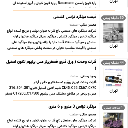
تهران
پایه فیوز باسمن Bussmann , پایه فیوز کاردی , فیوز استوانه ای
فشنگی ایتون Eaton , فیوز مینیاتوری بوسمن Bussma ... ...
قیمت میلگرد ترانس کششی
30 دقیقه پیش
محسن ملکی
- صنعت
شرکت میلگرد های صنعتی تاج فلز به عنوان تولید و توزیع کننده انواع
میلگرد ترانس, میلگرد کششی, میلگرد سیکا, میلگرد هاترول, لوله
صنعتی و میلگرد سمانته قصد دارد با ارائه بهترین نوع میلگرد های
تهران
صنعتی با قیمت مناسب تحولی در صنعت پخش میلگرد های صنعتی,
میلگرد ترانس, میلگرد ترانسی ST37 , می ... ...
فلزات وحدت ( ورق فنری فسفربرنز مس برلیوم لاتون استیل
44 دقیقه پیش
)
وحید وحدتی
- صنعت
فلزات وحدت توزیع ورق و تسمه فنری خام و آبدار
Ck45_C55_Ck67_Ck70 شیم لاتون استیل فنری301_304_316
تهران
مس و برنجی در مقاطع مختلف مس برلیوم C17200_C17500 فسفر
برنز Cusn6_Cusn8 آلومینیوم معمولی و آلیاژی
1000_5056_6061_7076 شعبه پامنار 021.33913155
میلگرد ترانس 3 متری و 6 متری
1 ساعت پیش
021.33119429 شعبه شادآباد 021.66196708 0 ... ...
محسن ملکی
- صنعت
شرکت میلگرد های صنعتی تاج فلز به عنوان تولید و توزیع کننده انواع
میلگرد ترانس, میلگرد کششی, میلگرد سیکا, میلگرد هاترول, لوله