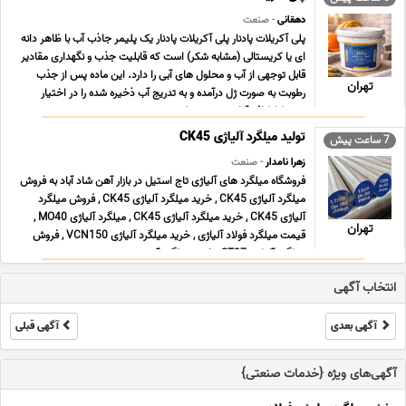
دهقانی
- صنعت
پلی آکریلات پادنار پلی آکریلات پادنار یک پلیمر جاذب آب با ظاهر دانه
ای یا کریستالی (مشابه شکر) است که قابلیت جذب و نگهداری مقادیر
قابل توجهی از آب و محلول های آبی را دارد. این ماده پس از جذب
تهران
رطوبت به صورت ژل درآمده و به تدریج آب ذخیره شده را در اختیار
محیط اطراف قرار می دهد. پلی ... ...
تولید میلگرد آلیاژی CK45
7 ساعت پیش
زهرا نامدار
- صنعت
فروشگاه میلگرد های آلیاژی تاج استیل در بازار آهن شاد آباد به فروش
میلگرد آلیاژی CK45 , خرید میلگرد آلیاژی CK45 , فروش میلگرد
آلیاژی CK45 , خرید میلگرد آلیاژی CK45 , میلگرد آلیاژی MO40 ,
تهران
قیمت میلگرد فولاد آلیاژی , خرید میلگرد آلیاژی VCN150 , فروش
میلگرد آلیاژی ST37 , خرید میلگرد آ ... ...
انتخاب آگهی
آگهی بعدی
آگهی قبلی
آگهی‌های ویژه {خدمات صنعتی}