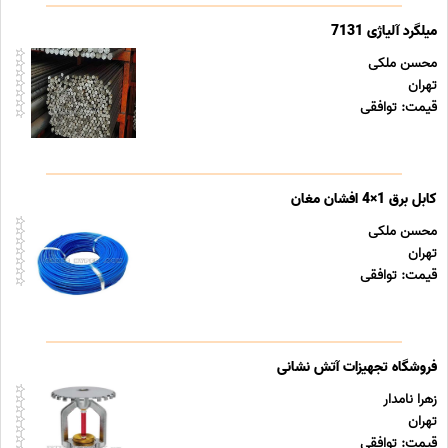
میلگرد آلیاژی 7131
محسن ملکی
تهران
قیمت: توافقی
کابل برق 1×4 افشان مغان
محسن ملکی
تهران
قیمت: توافقی
فروشگاه تجهیزات آتش نشانی
زهرا نامدار
تهران
قیمت: توافقی