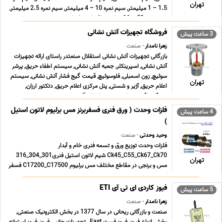
تهران
1.5 – 1 میلیمتر, سیم نمره 10 – 4 میلیمتر, سیم نمره 2.5 میلیمتر,
سیم نمره 50 – 16 میلیمتر افشان و خشک زمین ... ...
فروشگاه تجهیزات آتش نشانی
3 ساعت پیش
زهرا نامدار
- صنعت
بازرگانی تجهیزات آتش نشانی استقلال صنعتدر راستای ارائه تجهیزات
آتش نشانی, اسپرینکلر, جعبه آتش نشانی, سیستم اطفاء حریق, پرشر
سوئیچ, زون اسمبلی, فلوسوئیچ, قیمت گیج فشار آتش نشانی, سیستم
تهران
اعلام حریق, آژیر و شستی, پنل مرکزی اعلام حریق, دتکتور ارزان,
شیرآلات آتش نشانی, شیر پروانه ای گی ... ...
فلزات وحدت ( ورق فنری فسفربرنز مس برلیوم لاتون استیل
4 ساعت پیش
)
وحید وحدتی
- صنعت
فلزات وحدت توزیع ورق و تسمه فنری خام و آبدار
Ck45_C55_Ck67_Ck70 شیم لاتون استیل فنری301_304_316
تهران
مس و برنجی در مقاطع مختلف مس برلیوم C17200_C17500 فسفر
برنز Cusn6_Cusn8 آلومینیوم معمولی و آلیاژی
1000_5056_6061_7076 شعبه پامنار 021.33913155
فیوز کاردی ای تی آی ETI
5 ساعت پیش
021.33119429 شعبه شادآباد 021.66196708 0 ... ...
زهرا نامدار
- صنعت
صنعت و بازرگانی ریحانی در سال 1377 در بخش الکترونیک صنعتی,