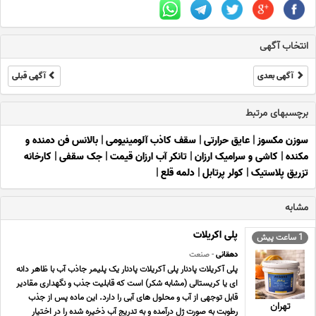
انتخاب آگهی
آگهی بعدی
آگهی قبلی
برچسبهای مرتبط
سوزن مکسوز
|
عایق حرارتی
|
سقف کاذب آلومینیومی
|
بالانس فن دمنده و
مکنده
|
کاشی و سرامیک ارزان
|
تانکر آب ارزان قیمت
|
جک سقفی
|
کارخانه
تزریق پلاستیک
|
کولر پرتابل
|
دلمه قلع
|
مشابه
پلی اکریلات
1 ساعت پیش
دهقانی
- صنعت
پلی آکریلات پادنار پلی آکریلات پادنار یک پلیمر جاذب آب با ظاهر دانه
ای یا کریستالی (مشابه شکر) است که قابلیت جذب و نگهداری مقادیر
قابل توجهی از آب و محلول های آبی را دارد. این ماده پس از جذب
تهران
رطوبت به صورت ژل درآمده و به تدریج آب ذخیره شده را در اختیار