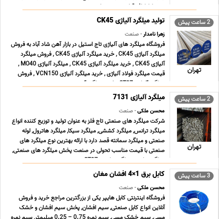
محیط اطراف قرار می دهد. پلی ... ...
تولید میلگرد آلیاژی CK45
2 ساعت پیش
زهرا نامدار
- صنعت
فروشگاه میلگرد های آلیاژی تاج استیل در بازار آهن شاد آباد به فروش
میلگرد آلیاژی CK45 , خرید میلگرد آلیاژی CK45 , فروش میلگرد
آلیاژی CK45 , خرید میلگرد آلیاژی CK45 , میلگرد آلیاژی MO40 ,
تهران
قیمت میلگرد فولاد آلیاژی , خرید میلگرد آلیاژی VCN150 , فروش
میلگرد آلیاژی ST37 , خرید میلگرد آ ... ...
میلگرد آلیاژی 7131
2 ساعت پیش
محسن ملکی
- صنعت
شرکت میلگرد های صنعتی تاج فلز به عنوان تولید و توزیع کننده انواع
میلگرد ترانس, میلگرد کششی, میلگرد سیکا, میلگرد هاترول, لوله
صنعتی و میلگرد سمانته قصد دارد با ارائه بهترین نوع میلگرد های
تهران
صنعتی با قیمت مناسب تحولی در صنعت پخش میلگرد های صنعتی,
میلگرد ترانس, میلگرد ترانسی ST37 , می ... ...
کابل برق 1×4 افشان مغان
3 ساعت پیش
محسن ملکی
- صنعت
فروشگاه اینترنتی کابل هایپر یکی از بزرگترین مراجع خرید و فروش
آنلاین انواع کابل صنعتی, سیم افشان, پخش سیم افشان و خشک
مسی, سیم خشک مسی, سیم نمره 0.75 – 0.25 میلیمتر, سیم نمره