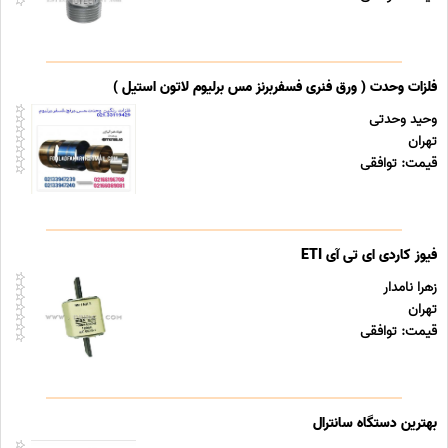
فلزات وحدت ( ورق فنری فسفربرنز مس برلیوم لاتون استیل )
وحید وحدتی
تهران
قیمت: توافقی
فیوز کاردی ای تی آی ETI
زهرا نامدار
تهران
قیمت: توافقی
بهترین دستگاه سانترال