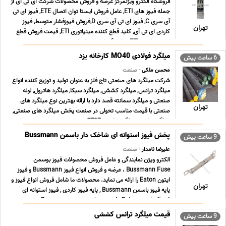
فروشگاه الکترو ویژنمرکز عرضه و فروش محصولات شرکت ای تی آی از
جمله فیوز های ETI, عامل فروش ایستا توان اتصال ETE, فیوز ای تی
آی سری C, فیوز ای تی آی سری D,فروش فیوزفشار متوسط, فیوز
تهران
کاردی ای تی آی, کلید قطع کننده مینیاتوری ETI, قیمت فروش قطع
کننده ترکیبی ETI, نمایندگی ایستا توان اتص ... ...
میلگرد فولادی MO40 کارخانه یزد
6 ساعت پیش
محسن ملکی
- صنعت
شرکت میلگرد های صنعتی تاج فلز به عنوان تولید و توزیع کننده انواع
میلگرد ترانس, میلگرد کششی, میلگرد سیکا, میلگرد هاترول, لوله
صنعتی و میلگرد سمانته قصد دارد با ارائه بهترین نوع میلگرد های
تهران
صنعتی با قیمت مناسب تحولی در صنعت پخش میلگرد های صنعتی,
میلگرد ترانس, میلگرد ترانسی ST37 , می ... ...
پخش فیوز استوانه ای شاخک دار باسمن Bussmann
9 ساعت پیش
علیرضا نامدار
- صنعت
الکترو ویژن نمایندگی و عامل فروش محصولات فیوز بوسمن
Bussmann Fuse ، عرضه و فروش انواع فیوز Bussmann و فیوز
ایتون Eaton را ارائه می نماید. محصولات ما شامل فروش انواع فیوز و
تهران
پایه فیوز باسمن Bussmann , پایه فیوز کاردی , فیوز استوانه ای
فشنگی ایتون Eaton , فیوز مینیاتوری بوسمن Bussma ... ...
قیمت میلگرد ترانس کششی
9 ساعت پیش