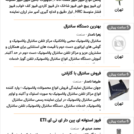
پخش انواع فیوز, فیوز فست Fast , تجهیزات جانبی فیوز, فیوز استوانه
ای, فیوز پیچ خور, فیوز شاخک دار, فیوز کاردی, فیوز کف خواب, فیوز
تهران
فشار متوسط HRC , ابزار دقیق و اندازه گیری, آمپر متر ارزان, نماینده
اینکودر, اینورتر, ‎پروژکت ... ...
بهترین دستگاه سانترال
5 ساعت پیش
زهرا نامدار
- صنعت
سانترال پاناسونیک محبی پاناتکنیک مرکز تلفن سانترال پاناسونیک و
گوشی های اپراتوری دست دوم با قیمت های استثنایی برای همکاران و
مشتریان عزیز و مراکز تلفن سانترال پاناسونیک دست دوم در حد آکبند,
تهران
آموزش دستگاه سانترال, انواع سانترال پاناسونیک, تلفن گویا, خدمات
دستگاه پاناسونیک, کارت تلف ... ...
فروش سانترال با گارانتی
6 ساعت پیش
علیرضا نامدار
- صنعت
جهان سانترال نمایندگی فروش انواع محصولات پاناسونیک ؛ وارد کننده
انواع مراکز تلفن سانترال پاناسونیک به صورت استوک و آکبند و لوازم
جانبی سانترال پاناسونیک در ایران, نماینده رسمی سانترال, سانترال
تهران
پاناسونیک, خدمات سانترال, دستگاه سانترال پاناسونیک, تلفن سانترال,
قیمت سانترال, خرید سا ... ...
فیوز استوانه ای پین دار ای تی آی ETI
6 ساعت پیش
محمد عبدی فر
- صنعت