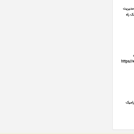
 مدیریت
ک راه
091551 شماه
https//www.instagr
رامیک