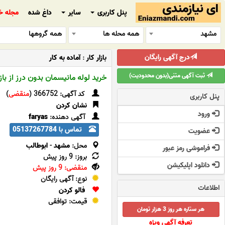
پنل کاربری
سایر
داغ شده
مجله خ
مشهد
همه محله ها
همه گروهها
درج آگهی رایگان
بازار کار
:
آماده به کار
ثبت آگهی متنی(بدون محدودیت)
خرید لوله مانیسمان بدون درز از باز
کد آگهی: 366752 (
منقضی
)
پنل کاربری
نشان کردن
ورود
آگهی دهنده:
faryas
تماس با 05137267784
عضویت
محل:
مشهد
-
ابوطالب
فراموشی رمز عبور
بروز: 9 روز پیش
دانلود اپلیکیشن
منقضی: 9 روز پیش
نوع: آگهی رایگان
اطلاعات
فالو کردن
قیمت: توافقی
هر ستاره هر روز 3 هزار تومان
تعرفه آگهی ویژه