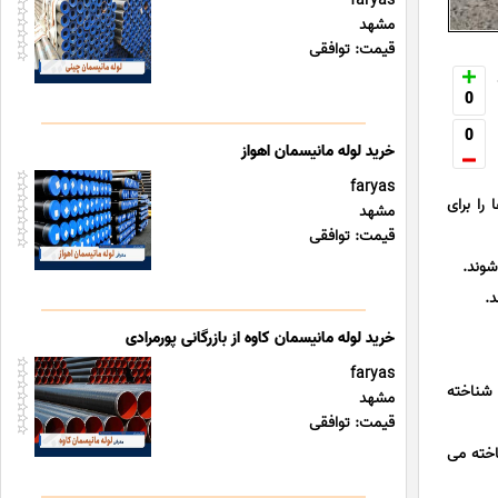
faryas
مشهد
قیمت: توافقی
0
0
خرید لوله مانیسمان اهواز
faryas
را برای
مشهد
قیمت: توافقی
شوند.
د.
خرید لوله مانیسمان کاوه از بازرگانی پورمرادی
faryas
 شناخته
مشهد
قیمت: توافقی
 شناخته می