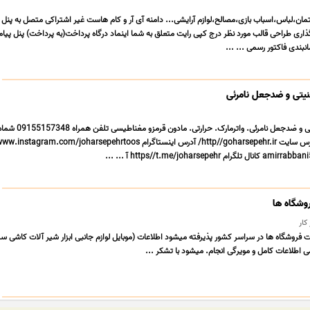
،لباس،اسباب بازی،مصالح،لوازم آرایشی... دامنه آی آر و کام هاست غیر اشتراکی متصل به پنل
اری طراحی قالب مورد نظر درج کپی رایت متعلق به شما اینماد درگاه پرداخت(به پرداخت) پنل پیام
زمانبندی فاکتور رسمی ... ...
نیتی و ضدجعل نامرئی
انواع مرکب وجوهر امنیتی و ضدجعل نامرئی. واترمارک. حرارتی. مادون قرمزو مغناطیسی تلفن همراه 57348
ثابت05137329369 ادرس سایت http//goharsepehr.ir/ آدرس اینستاگرام am.com/joharsepehrtoos
وشگاه ها
 کار
ت فروشگاه ها در سراسر کشور پذیرفته میشود اطلاعات (موبایل لوازم جانبی ابزار شیر آلات کاشی س
ی اطلاعات کامل و مویرگی انجام. میشود با تشکر ...