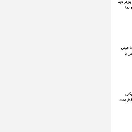
پورمرادی.
 دما
 خط جوش
س یا
گانی
فتار تحت