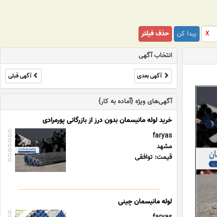
پیدا کن
حذف فیلتر
X
انتخاب آگهی
آگهی بعدی
آگهی قبلی
آگهی‌های ویژه {آماده به کار}
خرید لوله مانیسمان بدون درز از بازرگانی پورمرادی
faryas
مشهد
قیمت: توافقی
لوله مانیسمان چینی