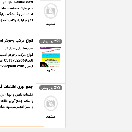
Rahim Ghazi
- بازار کار
سوپرمارکت،صنعت،ساختمان
اختصاصی فروشگاه و بارگذ
اندازی اولیه ارائه برنامه 
مشهد
انواع مرکب وجوهر ام
253 روز پیش
سیدرضا ربانی
- بازار کار
ایمیل amirrabbani52@gmail.com کانال تلگرام https//t.me/joharsepehr آ ... ...
مشهد
جمع آوری اطلاعات فر
253 روز پیش
تبلیغات تلاش و پویا
- بازار
با سلام جمع آوری اطلاعا
و.....) انجام میشود تمام
مشهد