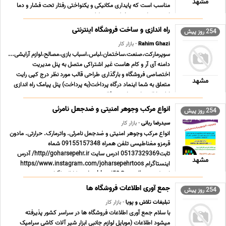
مشهد
مناسب است که پایداری مکانیکی و یکنواختی رفتار تحت فشار و دما
اهمیت دارد. نبود خط جوش طولی ... ...
راه اندازی و ساخت فروشگاه اینترنتی
254 روز پیش
Rahim Ghazi
- بازار کار
سوپرمارکت،صنعت،ساختمان،لباس،اسباب بازی،مصالح،لوازم آرایشی...
دامنه آی آر و کام هاست غیر اشتراکی متصل به پنل مدیریت
اختصاصی فروشگاه و بارگذاری طراحی قالب مورد نظر درج کپی رایت
مشهد
متعلق به شما اینماد درگاه پرداخت(به پرداخت) پنل پیامک راه اندازی
اولیه ارائه برنامه زمانبندی فاکتور رسمی ... ...
انواع مرکب وجوهر امنیتی و ضدجعل نامرئی
254 روز پیش
سیدرضا ربانی
- بازار کار
انواع مرکب وجوهر امنیتی و ضدجعل نامرئی. واترمارک. حرارتی. مادون
قرمزو مغناطیسی تلفن همراه 09155157348 شماه
ثابت05137329369 ادرس سایت http//goharsepehr.ir/ آدرس
مشهد
اینستاگرام https//www.instagram.com/joharsepehrtoos
ایمیل amirrabbani52@gmail.com کانال تلگرام
https//t.me/joharsepehr آ ... ...
جمع آوری اطلاعات فروشگاه ها
254 روز پیش
تبلیغات تلاش و پویا
- بازار کار
با سلام جمع آوری اطلاعات فروشگاه ها در سراسر کشور پذیرفته
میشود اطلاعات (موبایل لوازم جانبی ابزار شیر آلات کاشی سرامیک