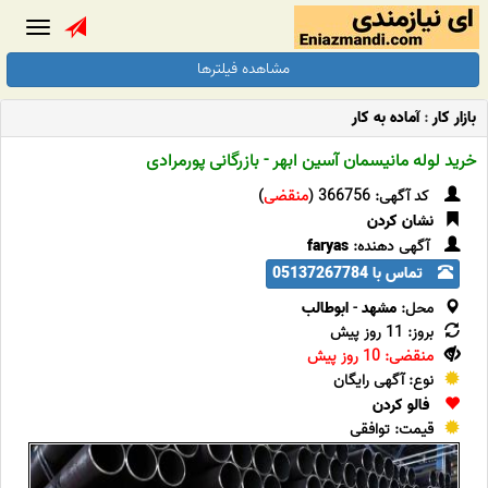
Toggle
gation
مشاهده فیلترها
بازار کار
:
آماده به کار
خرید لوله مانیسمان آسین ابهر - بازرگانی پورمرادی
کد آگهی: 366756 (
منقضی
)
نشان کردن
آگهی دهنده:
faryas
تماس با 05137267784
محل:
مشهد
-
ابوطالب
بروز: 11 روز پیش
منقضی: 10 روز پیش
نوع: آگهی رایگان
فالو کردن
قیمت: توافقی