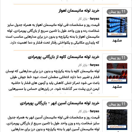
ریسک نشتی در بهره برداری است. د ... ...
خرید لوله مانیسمان اهواز
11 روز پیش
faryas
- بازار کار
قیمت روز و مشخصات فنی لوله مانیسمان اهواز به همراه جدول سایز
ضخامت رده و وزن واحد طول با تامین سریع از بازرگانی پورمرادی. لوله
مانیسمان اهواز با بدنه یکپارچه و بدون درز برای مدارهایی مناسب است
مشهد
که پایداری مکانیکی و یکنواختی رفتار تحت فشار و دما اهمیت دارد.
نبود خط جوش طولی احتمال ... ...
خرید لوله مانیسمان کاوه از بازرگانی پورمرادی
11 روز پیش
faryas
- بازار کار
لوله مانیسمان کاوه با بدنه یکپارچه و بدون درز برای مدارهایی که نوسان
فشار و تغییر دما دارند انتخابی مطمئن است. نبود خط جوش طولی
باعث می شود تمرکز تنش کاهش یابد و آزمون های فشار با حاشیه
مشهد
ایمن تری پشت سر گذاشته شود. در رایزرهای حساس یا مسیرهایی
که توقف سیستم هزینه ایجاد می کند، این ... ...
خرید لوله مانیسمان آسین ابهر - بازرگانی پورمرادی
11 روز پیش
faryas
- بازار کار
قیمت روز و مشخصات فنی لوله مانیسمان آسین ابهر به همراه جدول
سایز ضخامت رده و وزن واحد طول با تامین سریع از بازرگانی پورمرادی.
لوله مانیسمان آسین ابهر با بدنه یکپارچه و بدون درز برای مدارهایی