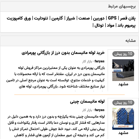
برچسبهای مرتبط
پلان قصر
|
GPS
|
دوربین
|
صنعت
|
شیراز
|
گارمین
|
تئودلیت
|
ورق کامپوزیت
پرمیوم باند
|
مواد
|
توتال
|
مشابه
خرید لوله مانیسمان بدون درز از بازرگانی پورمرادی
10 روز پیش
faryas
- بازار کار
بازرگانی پورمرادی به عنوان یکی از معتبرترین مراکز فروش لوله
مانیسمان بدون درز در ایران، مفتخر است که با ارائه محصولات با
کیفیت و خدمات متنوع، توانسته است به عنوان مرجع اصلی در تامین
مشهد
نیاز صنایع مختلف شناخته شود. بازرگانی پورمرادی، لوله های
مانیسمان بدون درز را به صورت عمده و تک، ب ... ...
لوله مانیسمان چینی
10 روز پیش
faryas
- بازار کار
لوله مانیسمان چینی بدنه یکپارچه و بدون درز دارد و به همین دلیل در
مدارهایی که فشار کاری و نوسان دما بالاتر است رفتار یکنواخت و قابل
پیش بینی ارائه می کند. نبود خط جوش طولی احتمال تمرکز تنش را
مشهد
کم می کند و نتیجه آن عبور مطمئن از آزمون های فشار و کاهش