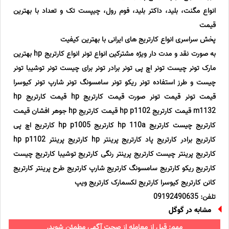
انواع مگنت، بلید، داکتر بلید، فوم رول، چیپست تک و تعداد با بهترین
قیمت
پخش سراسری انواع کارتریج های ایرانی با بهترین کیفیت
به صورت نقد و مدت دار ویژه مشترکین انواع تونر انواع کارتریج hp بهترین
مارک تونر چیست تونر اچ پی تونر برادر تونر برای چیست تونر توشیبا تونر
چیست و طرز استفاده تونر ریکو تونر سامسونگ تونر شارپ تونر کیوسرا
قیمت تونر قیمت تونر صورت قیمت کارتریج hp قیمت کارتریج hp
m1132 قیمت کارتریج hp p1102 قیمت کارتریج hp جوهر افشان قیمت
کارتریج چیست کارتریج hp 110a کارتریج hp p1005 کارتریج اچ پی
کارتریج برادر کارتریج پاد کارتریج پرینتر hp کارتریج پرینتر hp p1102
کارتریج پرینتر چیست کارتریج پرینتر رنگی کارتریج توشیبا کارتریج چیست
کارتریج ریکو کارتریج سامسونگ کارتریج شارپ کارتریج طرح پرینتر کارتریج
کانن کارتریج کیوسرا کارتریج لکسمارک کارتریج ویپ
تلفن: 09192490635
مشابه در گوگل
مهم: قبل از معامله از صحت آگهی مطمئن شوید.