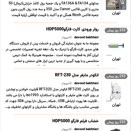
مدلهای FA136A & FA134 و یک جعبه رول کاغذ حرارتی(ترمال) 50
متری با کاربن فاکس Canon مدل 350 و سه عدد رول کاربن بدون
تهران
جعبه فاکس Ricoh همگی نو و آکبند با قیمت توافقی (پایه قیمت
حدود یک میلیون و 200 هزار تومن) بفروش میرسد. تم ... ...
رولر ورودی کارت فارگوHDP5000
253 روز پیش
davood bakhtiari
- کامپیوتر
مجوعه ما به عنوان نمایندگی فروش و خدمات پس از فروش دستگاه
های صدور کارت فارگو با نزدیک به یک دهه تجربه تعمیرات تخصصی در
ایران آغاز به فعالیت نموده است . مجموعه هیدیکا به کمک تیمی
تهران
متخصص و با بهره گیری از جدید ترین ابزار های صنعتی و تمامی
قطعات یدکی موجود این کارت پرینتر ها آمادگی ... ...
انکودر مایفر مدل RFT-230
253 روز پیش
davood bakhtiari
- کامپیوتر
ویژگی انکودر RFT-230 انکودر مدل RFT-320 قابلیت خواندن و نوشتن
بر روی کارت های مایفر و کارتهای با استاندارد iso1993 را دارا می باشد
. قابلیت ها پورت ارتباطی USB , شبکه , سریال دارا بودن SDk جهت کد
تهران
نویسی مناسب برای باشگاه ها و باشگاه مشتریان و کارتهای تخفیف و….
فرکانس کاری بالا ... ...
خشاب فیلم فارگو HDP5000
253 روز پیش
davood bakhtiari
- کامپیوتر