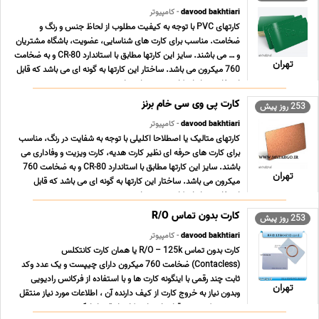
davood bakhtiari
- کامپیوتر
کارتهای PVC با توجه به کیفیت مطلوب از لحاظ جنس و رنگ و
ضخامت. مناسب برای کارت های شناسایی، عضویت، باشگاه مشتریان
و … می باشند. سایز این کارتها مطابق با استاندارد CR-80 و به ضخامت
تهران
760 میکرون می باشد. ساختار این کارتها به گونه ای می باشد که قابل
استفاده در انواع کارت پرینترهای چاپ ... ...
کارت پی وی سی خام برنز
253 روز پیش
davood bakhtiari
- کامپیوتر
کارتهای متالیک یا اصطلاحا اکلیلی با توجه به شفایت در رنگ، مناسب
برای کارت های حرفه ای نظیر کارت هدیه، کارت ویزیت و وفاداری می
باشند. سایز این کارتها مطابق با استاندارد CR-80 و به ضخامت 760
تهران
میکرون می باشد. ساختار این کارتها به گونه ای می باشد که قابل
استفاده در انواع کارت پرینترها ... ...
کارت بدون تماس R/O
253 روز پیش
davood bakhtiari
- کامپیوتر
کارت بدون تماس R/O – 125k یا همان کارت کانتکلس
(Contacless) ضخامت 760 میکرون دارای چیپست و یک عدد وکد
ثابت چند رقمی با اینگونه کارت ها و با استفاده از فرکانس رادیویی
تهران
وبدون نیاز به خروج کارت از کیف دارنده آن ، اطلاعات مورد نیاز منتقل
می شود که حدود قرار دادن این کارتها تقریبا تا 1 ... ...