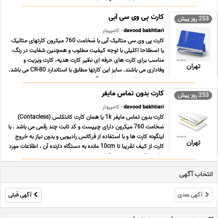
پی وی سی مغناطیسی 3-اسمارت ... ...
کارت پی وی سی آبی
253 روز پیش
davood bakhtiari
- کامپیوتر
کارت پی وی سی متالیک آبی با ضخامت 760 میکرون کارتهای متالیک
یا اصطلاحا اکلیلی با توجه کیفیت مطلوب و همچنین شفایت در رنگ،
مناسب برای کارت های حرفه ای نظیر کارت هدیه، کارت ویزیت و
تهران
وفاداری می باشند. سایز این کارتها مطابق با استاندارد CR-80 می باشد.
سطح و متریال سطح کارت به گونه ای م ... ...
کارت بدون تماس مایفر
253 روز پیش
davood bakhtiari
- کامپیوتر
کارت بدون تماس مایفر 1k یا همان کارت کانتکلس (Contacless)
ضخامت 760 میکرون دارای چیپست و کد ثابت چند رقمی می باشد . با
اینگونه کارت ها و با استفاده از فرکانس رادیویی و بدون نیاز به خروج
تهران
کارت از کیف تقریبا تا 10cm مانده به دستگاه دارنده آن ، اطلاعات مورد
نیاز منتقل می شود . در فنآ ... ...
انتخاب آگهی
آگهی بعدی
آگهی قبلی