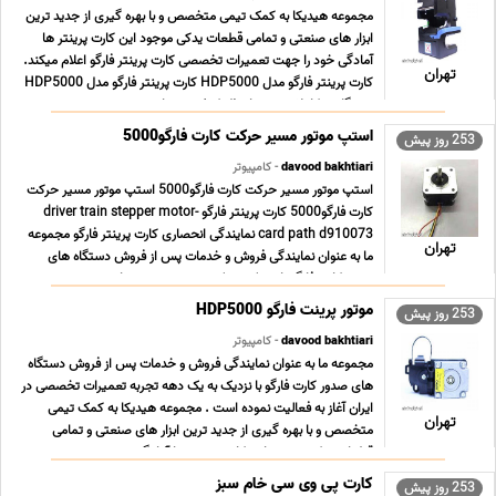
مجموعه هیدیکا به کمک تیمی متخصص و با بهره گیری از جدید ترین
ابزار های صنعتی و تمامی قطعات یدکی موجود این کارت پرینتر ها
آمادگی خود را جهت تعمیرات تخصصی کارت پرینتر فارگو اعلام میکند.
تهران
کارت پرینتر فارگو مدل HDP5000 کارت پرینتر فارگو مدل HDP5000
دستگاهی کاملا صنعتی از نظر کیفیت و ما ... ...
استپ موتور مسیر حرکت کارت فارگو5000
253 روز پیش
davood bakhtiari
- کامپیوتر
استپ موتور مسیر حرکت کارت فارگو5000 استپ موتور مسیر حرکت
کارت فارگو5000 کارت پرینتر فارگو driver train stepper motor-
card path d910073 نمایندگی انحصاری کارت پرینتر فارگو مجموعه
تهران
ما به عنوان نمایندگی فروش و خدمات پس از فروش دستگاه های
صدور کارت فارگو با نزدیک به یک دهه تجربه تعمیرا ... ...
موتور پرینت فارگو HDP5000
253 روز پیش
davood bakhtiari
- کامپیوتر
مجموعه ما به عنوان نمایندگی فروش و خدمات پس از فروش دستگاه
های صدور کارت فارگو با نزدیک به یک دهه تجربه تعمیرات تخصصی در
ایران آغاز به فعالیت نموده است . مجموعه هیدیکا به کمک تیمی
تهران
متخصص و با بهره گیری از جدید ترین ابزار های صنعتی و تمامی
قطعات یدکی موجود این کارت پرینتر ها آمادگی ... ...
کارت پی وی سی خام سبز
253 روز پیش