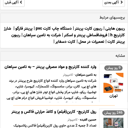
آگهی بعدی
آگهی قبلی
برچسبهای مرتبط
ریبون هایتی
|
ریبون کارت پرینتر
|
دستگاه چاپ کارت pvc
|
پرینتر فارگو
|
شارژ
کارتریج h
|
فروشاقساطی پرینتر و اسکنر
|
شرکت به تامین سپاهان
|
ریبون
پرینتر کارت
|
تعمیرات در محل
|
کارت دسفایر
|
مشابه
وارد کننده کارتریج و مواد مصرفی پرینتر – به تامین سپاهان
9 روز پیش
به تامین سپاهان
- کامپیوتر
شرکت به تامین سپاهان وارد کننده انواع کارتریج طرح پرینتر در برند
های اچ پی، کانن، برادر، سامسونگ، لکسمارک، کیوسرا، شارپ،
توشیبا، ریکو، شارپ مرکز پخش انواع تونر شارژ های اچ پی، برادر،
تهران
سامسونگ، ریکو، کیوسرا، شارپ، توشیبا فروش انواع درام های اچ پی
به قیمت عمده انواع مگنت، بلید، داکت ... ...
رول کارتریج- کاربن(فیلم) و کاغذ حرارتی فاکس و پرینتر
246 روز پیش
حسین الفیده
- کامپیوتر
تعداد 3 جعبه 2 عددی حاوی رول کاربن(فیلم) فاکس پاناسونیک