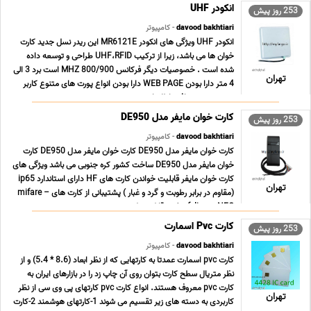
انکودر UHF
253 روز پیش
davood bakhtiari
- کامپیوتر
انکودر UHF ویژگی های انکودر MR6121E این ریدر نسل جدید کارت
خوان ها می باشد، زیرا از ترکیب UHF،RFID طراحی و توسعه داده
شده است . خصوصیات دیگر فرکانس 800/900 MHZ است برد 3 الی
تهران
4 متر دارا بودن WEB PAGE دارا بودن انواع پورت های متنوع کاربر
پسند جهت دریافت اطلاعات بیشتر و تهیه محص ... ...
کارت خوان مایفر مدل DE950
253 روز پیش
davood bakhtiari
- کامپیوتر
کارت خوان مایفر مدل DE950 کارت خوان مایفر مدل DE950 کارت
خوان مایفر مدل DE950 ساخت کشور کره جنوبی می باشد ویژگی های
کارت خوان مایفر قابلیت خواندن کارت های HF دارای استاندارد ip65
تهران
(مقاوم در برابر رطوبت و گرد و غبار ) پشتیبانی از کارت های mifare –
felica – NFC و غیره قابل حمل و سب ... ...
کارت Pvc اسمارت
253 روز پیش
davood bakhtiari
- کامپیوتر
کارت pvc اسمارت عمدتا به کارتهایی که از نظر ابعاد (8.6 * 5.4) و از
نظر متریال سطح کارت بتوان روی آن چاپ زد را در بازارهای ایران به
کارت pvc معروف هستند. انواع کارت pvc کارتهای پی وی سی از نظر
تهران
کاربردی به دسته های زیر تقسیم می شوند 1-کارتهای هوشمند 2-کارت