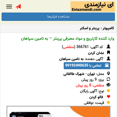
Toggle
gation
مشاهده فیلترها
کامپیوتر
:
پرینتر و اسکنر
وارد کننده کارتریج و مواد مصرفی پرینتر – به تامین سپاهان
کد آگهی: 366761 (
منقضی
)
نشان کردن
آگهی دهنده:
به تامین سپاهان
تماس با 09192490635
محل:
تهران
-
شهرک طالقانی
بروز: 9 روز پیش
منقضی: 8 روز پیش
نوع: آگهی رایگان
فالو کردن
قیمت: توافقی