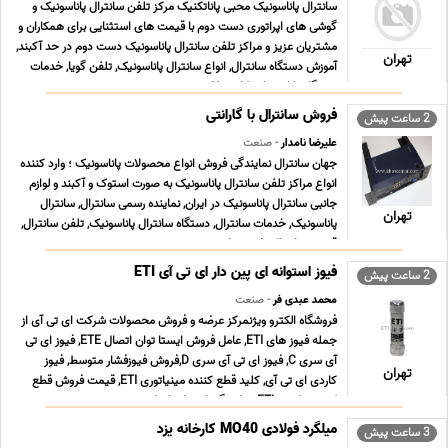
سانترال پاناسونیک محبی پاناتکنیک مرکز تلفن سانترال پاناسونیک و
گوشی های اپراتوری دست دوم با قیمت های استثنایی برای همکاران و
مشتریان عزیز و مراکز تلفن سانترال پاناسونیک دست دوم در حد آکبند,
تهران
آموزش دستگاه سانترال, انواع سانترال پاناسونیک, تلفن گویا, خدمات
دستگاه پاناسونیک, کارت تلف ... ...
فروش سانترال با گارانتی
2 ساعت پیش
علیرضا نامدار
- صنعت
جهان سانترال نمایندگی فروش انواع محصولات پاناسونیک ؛ وارد کننده
انواع مراکز تلفن سانترال پاناسونیک به صورت استوک و آکبند و لوازم
جانبی سانترال پاناسونیک در ایران, نماینده رسمی سانترال, سانترال
تهران
پاناسونیک, خدمات سانترال, دستگاه سانترال پاناسونیک, تلفن سانترال,
قیمت سانترال, خرید سا ... ...
فیوز استوانه ای پین دار ای تی آی ETI
2 ساعت پیش
محمد عبدی فر
- صنعت
فروشگاه الکترو ویژنمرکز عرضه و فروش محصولات شرکت ای تی آی از
جمله فیوز های ETI, عامل فروش ایستا توان اتصال ETE, فیوز ای تی
آی سری C, فیوز ای تی آی سری D,فروش فیوزفشار متوسط, فیوز
تهران
کاردی ای تی آی, کلید قطع کننده مینیاتوری ETI, قیمت فروش قطع
کننده ترکیبی ETI, نمایندگی ایستا توان اتص ... ...
میلگرد فولادی MO40 کارخانه یزد
3 ساعت پیش