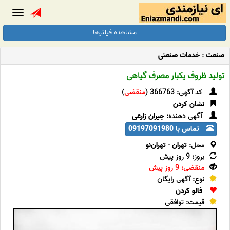
Toggle
gation
مشاهده فیلترها
صنعت
:
خدمات صنعتی
تولید ظروف یکبار مصرف گیاهی
کد آگهی: 366763 (
منقضی
)
نشان کردن
آگهی دهنده:
جیران زارعی
تماس با 09197091980
محل:
تهران
-
تهران‌نو
بروز: 9 روز پیش
منقضی: 9 روز پیش
نوع: آگهی رایگان
فالو کردن
قیمت: توافقی