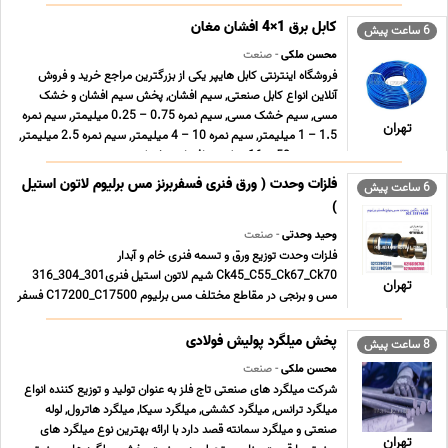
کابل برق 1×4 افشان مغان
6 ساعت پیش
محسن ملکی
- صنعت
فروشگاه اینترنتی کابل هایپر یکی از بزرگترین مراجع خرید و فروش
آنلاین انواع کابل صنعتی, سیم افشان, پخش سیم افشان و خشک
مسی, سیم خشک مسی, سیم نمره 0.75 – 0.25 میلیمتر, سیم نمره
تهران
1.5 – 1 میلیمتر, سیم نمره 10 – 4 میلیمتر, سیم نمره 2.5 میلیمتر,
سیم نمره 50 – 16 میلیمتر افشان و خشک زمین ... ...
فلزات وحدت ( ورق فنری فسفربرنز مس برلیوم لاتون استیل
6 ساعت پیش
)
وحید وحدتی
- صنعت
فلزات وحدت توزیع ورق و تسمه فنری خام و آبدار
Ck45_C55_Ck67_Ck70 شیم لاتون استیل فنری301_304_316
تهران
مس و برنجی در مقاطع مختلف مس برلیوم C17200_C17500 فسفر
برنز Cusn6_Cusn8 آلومینیوم معمولی و آلیاژی
1000_5056_6061_7076 شعبه پامنار 021.33913155
پخش میلگرد پولیش فولادی
8 ساعت پیش
021.33119429 شعبه شادآباد 021.66196708 0 ... ...
محسن ملکی
- صنعت
شرکت میلگرد های صنعتی تاج فلز به عنوان تولید و توزیع کننده انواع
میلگرد ترانس, میلگرد کششی, میلگرد سیکا, میلگرد هاترول, لوله
صنعتی و میلگرد سمانته قصد دارد با ارائه بهترین نوع میلگرد های
تهران