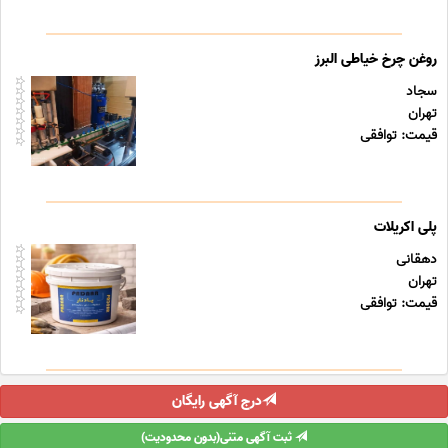
روغن چرخ خیاطی البرز
سجاد
تهران
قیمت: توافقی
پلی اکریلات
دهقانی
تهران
قیمت: توافقی
درج آگهی رایگان
ثبت آگهی متنی(بدون محدودیت)