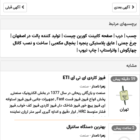
آگهی بعدی
آگهی قبلی
برچسبهای مرتبط
چسب
|
درب
|
صفحه کابینت کورین چیست
|
تولید کننده پالت در اصفهان
|
چرغ چمنی
|
عایق پلاستیکی پنجره
|
یخچال مکعبی
|
ساخت و نصب کانال
چهارگوش
|
واتراستاپ
|
چاپ تیوپ
|
مشابه
فیوز کاردی ای تی آی ETI
59 دقیقه پیش
زهرا نامدار
- صنعت
صنعت و بازرگانی ریحانی در سال 1377 در بخش الکترونیک صنعتی,
پخش انواع فیوز, فیوز فست Fast , تجهیزات جانبی فیوز, فیوز استوانه
ای, فیوز پیچ خور, فیوز شاخک دار, فیوز کاردی, فیوز کف خواب, فیوز
تهران
فشار متوسط HRC , ابزار دقیق و اندازه گیری, آمپر متر ارزان, نماینده
اینکودر, اینورتر, ‎پروژکت ... ...
بهترین دستگاه سانترال
2 ساعت پیش
زهرا نامدار
- صنعت