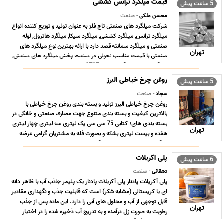
قیمت میلگرد ترانس کششی
5 ساعت پیش
محسن ملکی
- صنعت
شرکت میلگرد های صنعتی تاج فلز به عنوان تولید و توزیع کننده انواع
میلگرد ترانس, میلگرد کششی, میلگرد سیکا, میلگرد هاترول, لوله
صنعتی و میلگرد سمانته قصد دارد با ارائه بهترین نوع میلگرد های
تهران
صنعتی با قیمت مناسب تحولی در صنعت پخش میلگرد های صنعتی,
میلگرد ترانس, میلگرد ترانسی ST37 , می ... ...
روغن چرخ خیاطی البرز
5 ساعت پیش
سجاد
- صنعت
روغن چرخ خیاطی البرز تولید و بسته بندی روغن چرخ خیاطی با
بالاترین کیفیت و بسته بندی متنوع جهت مصارف صنعتی و خانگی در
بسته بندی های؛ کتابی 75 سی سی یک لیتری سه لیتری چهار لیتری
تهران
هفده و بیست لیتری بشکه و بصورت فله به مشتریان گرامی عرضه
میگردد. روغن چرخ خیاطی چگونه تولید می شود اهمیت ... ...
پلی اکریلات
6 ساعت پیش
دهقانی
- صنعت
پلی آکریلات پادنار پلی آکریلات پادنار یک پلیمر جاذب آب با ظاهر دانه
ای یا کریستالی (مشابه شکر) است که قابلیت جذب و نگهداری مقادیر
قابل توجهی از آب و محلول های آبی را دارد. این ماده پس از جذب
تهران
رطوبت به صورت ژل درآمده و به تدریج آب ذخیره شده را در اختیار
محیط اطراف قرار می دهد. پلی ... ...