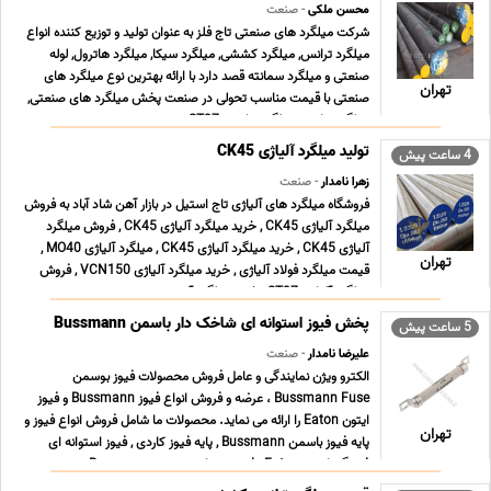
محسن ملکی
- صنعت
شرکت میلگرد های صنعتی تاج فلز به عنوان تولید و توزیع کننده انواع
میلگرد ترانس, میلگرد کششی, میلگرد سیکا, میلگرد هاترول, لوله
صنعتی و میلگرد سمانته قصد دارد با ارائه بهترین نوع میلگرد های
تهران
صنعتی با قیمت مناسب تحولی در صنعت پخش میلگرد های صنعتی,
میلگرد ترانس, میلگرد ترانسی ST37 , می ... ...
تولید میلگرد آلیاژی CK45
4 ساعت پیش
زهرا نامدار
- صنعت
فروشگاه میلگرد های آلیاژی تاج استیل در بازار آهن شاد آباد به فروش
میلگرد آلیاژی CK45 , خرید میلگرد آلیاژی CK45 , فروش میلگرد
آلیاژی CK45 , خرید میلگرد آلیاژی CK45 , میلگرد آلیاژی MO40 ,
تهران
قیمت میلگرد فولاد آلیاژی , خرید میلگرد آلیاژی VCN150 , فروش
میلگرد آلیاژی ST37 , خرید میلگرد آ ... ...
پخش فیوز استوانه ای شاخک دار باسمن Bussmann
5 ساعت پیش
علیرضا نامدار
- صنعت
الکترو ویژن نمایندگی و عامل فروش محصولات فیوز بوسمن
Bussmann Fuse ، عرضه و فروش انواع فیوز Bussmann و فیوز
ایتون Eaton را ارائه می نماید. محصولات ما شامل فروش انواع فیوز و
تهران
پایه فیوز باسمن Bussmann , پایه فیوز کاردی , فیوز استوانه ای
فشنگی ایتون Eaton , فیوز مینیاتوری بوسمن Bussma ... ...