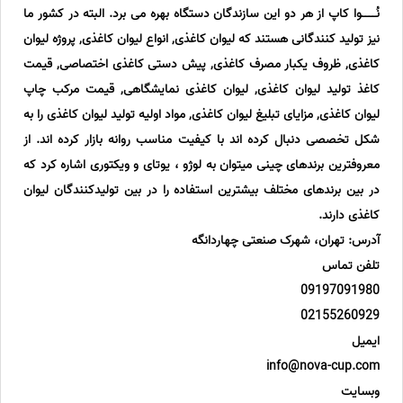
نُــــوا کاپ از هر دو این سازندگان دستگاه بهره می برد. البته در کشور ما
نیز تولید کنندگانی هستند که لیوان کاغذی, انواع لیوان کاغذی, پروژه لیوان
کاغذی, ظروف یکبار مصرف کاغذی, پیش دستی کاغذی اختصاصی, قیمت
کاغذ تولید لیوان کاغذی, لیوان کاغذی نمایشگاهی, قیمت مرکب چاپ
لیوان کاغذی, مزایای تبلیغ لیوان کاغذی, مواد اولیه تولید لیوان کاغذی را به
شکل تخصصی دنبال کرده اند با کیفیت مناسب روانه بازار کرده اند. از
معروفترین برندهای چینی میتوان به لوژو ، یوتای و ویکتوری اشاره کرد که
در بین برندهای مختلف بیشترین استفاده را در بین تولیدکنندگان لیوان
کاغذی دارند.
آدرس: تهران، شهرک صنعتی چهاردانگه
تلفن تماس
09197091980
02155260929
ایمیل
info@nova-cup.com
وبسایت