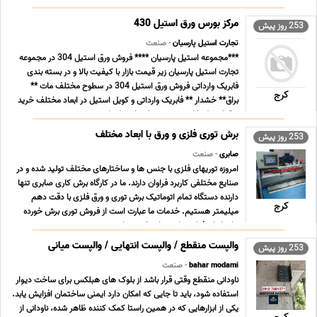
درب پلاستیکی طراحی قالب درب پلاستیکی س ... ...
مرکز بورس ورق استیل 430
253 روز پیش
تجارت استیل پارسیان
- صنعت
***مجموعه استیل پارسیان **** فروش ورق استیل 304 در مجموعه
تجارت استیل پارسیان زیر قیمت بازار با کیفیت بالا و در بسته بندی
فابریک وارداتی فروش ورق استیل 304 در سطوح مختلف مات **
کرج
براق** خشدار ** فابریک وارداتی و کویل استیل در ابعاد مختلف خرید
ورق استیل را از مجموعه تجارت استیل پارس ... ...
برش توری فلزی و ورق با ابعاد مختلف
253 روز پیش
صابری
- صنعت
امروزه توریهای فلزی با جنس ها و ساختارهای مختلف تولید شده و در
صنایع مختلفی کاربرد فراوان دارند. ما در کارگاه برش کاری صابری تنها
دارنده دستگاه تمام اتوماتیک برش توری و ورق فلزی با دقت دهم
کرج
میلیمتر هستیم. خدمات ما عبارت است از فروش توری برش خورده
برای انواع فیلتر های هوای خودروهای ... ...
والپست منقطع / والپست انتهایی / والپست میانی
253 روز پیش
bahar modami
- صنعت
ناودانی منقطع وقتی قرار باشد از بلوک های هبلکس برای ساخت دیوار
استفاده شود، باید تا جایی که امکان دارد ایمنی ساختمان افزایش یابد.
یکی از ابزارهایی که در همین راستا کمک کننده ظاهر شده، ناودانی از