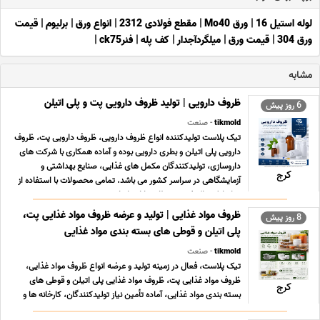
لوله استیل 16
|
ورق Mo40
|
مقطع فولادی 2312
|
انواع ورق
|
برلیوم
|
قیمت
ورق 304
|
قیمت ورق
|
میلگردآجدار
|
کف پله
|
فنرck75
|
مشابه
ظروف دارویی | تولید ظروف دارویی پت و پلی اتیلن
6 روز پیش
tikmold
- صنعت
تیک پلاست تولیدکننده انواع ظروف دارویی، ظروف دارویی پت، ظروف
دارویی پلی اتیلن و بطری دارویی بوده و آماده همکاری با شرکت های
داروسازی، تولیدکنندگان مکمل های غذایی، صنایع بهداشتی و
کرج
آزمایشگاهی در سراسر کشور می باشد. تمامی محصولات با استفاده از
مواد اولیه باکیفیت و مطابق با استاندارد ... ...
ظروف مواد غذایی | تولید و عرضه ظروف مواد غذایی پت،
8 روز پیش
پلی اتیلن و قوطی های بسته بندی مواد غذایی
tikmold
- صنعت
تیک پلاست، فعال در زمینه تولید و عرضه انواع ظروف مواد غذایی،
ظروف مواد غذایی پت، ظروف مواد غذایی پلی اتیلن و قوطی های
کرج
بسته بندی مواد غذایی، آماده تأمین نیاز تولیدکنندگان، کارخانه ها و
صنایع غذایی در سراسر کشور می باشد. تماس و مشاوره رایگان