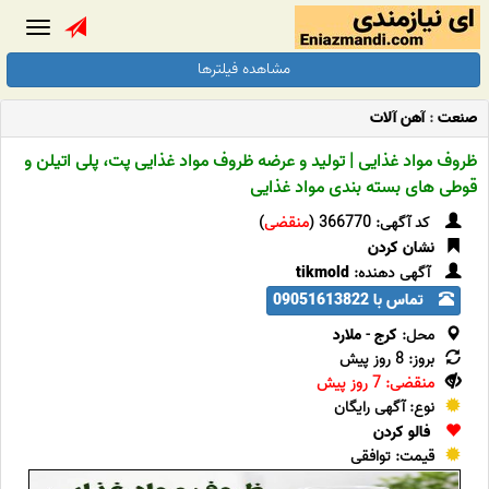
Toggle
gation
مشاهده فیلترها
صنعت
:
آهن آلات
ظروف مواد غذایی | تولید و عرضه ظروف مواد غذایی پت، پلی اتیلن و
قوطی های بسته بندی مواد غذایی
کد آگهی: 366770 (
منقضی
)
نشان کردن
آگهی دهنده:
tikmold
تماس با 09051613822
محل:
کرج
-
ملارد
بروز: 8 روز پیش
منقضی: 7 روز پیش
نوع: آگهی رایگان
فالو کردن
قیمت: توافقی