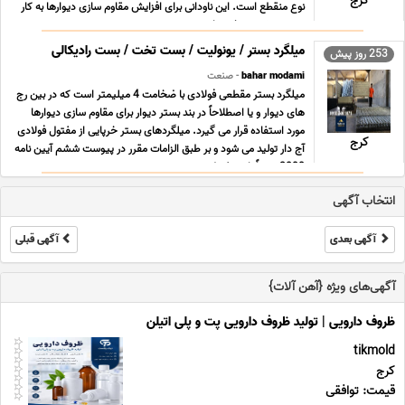
کرج
نوع منقطع است. این ناودانی برای افزایش مقاوم سازی دیوارها به کار
برده می شود. برخی ها ... ...
میلگرد بستر / یونولیت / بست تخت / بست رادیکالی
253 روز پیش
bahar modami
- صنعت
میلگرد بستر مقطعی فولادی با ضخامت 4 میلیمتر است که در بین رج
های دیوار و یا اصطلاحاً در بند بستر دیوار برای مقاوم سازی دیوارها
مورد استفاده قرار می گیرد. میلگردهای بستر خرپایی از مفتول فولادی
کرج
آج دار تولید می شود و بر طبق الزامات مقرر در پیوست ششم آیین نامه
2800 حتماً باید مفتول ه ... ...
انتخاب آگهی
آگهی بعدی
آگهی قبلی
آگهی‌های ویژه {آهن آلات}
ظروف دارویی | تولید ظروف دارویی پت و پلی اتیلن
tikmold
کرج
قیمت: توافقی