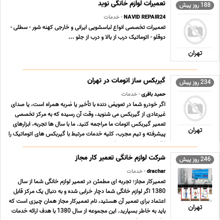
تعمیرات لوازم خانگی نوید
188 روز پیش
NAVID REPAIR24
- خدمات
تعمیرات تخصصی انواع لباسشویی ایرانی و خارجی کهنه شور - سطلی -
دوقلو - اتوماتیک درب از بالا و درب از جلو ...
تهران
گیربکس ساز اتومات در تهران
234 روز پیش
حمید باقری
- خدمات
اگر خودرو شما در تعویض دنده با تأخیر یا ضربه همراه است، یا صدای
غیرعادی از گیربکس می شنوید، وقت آن رسیده که به مرکز تخصصی
تعمیر گیربکس اتومات ما مراجعه کنید. ما با سال ها تجربه، ابزارهای
تهران
پیشرفته و تیم مجرب، کلیه خدمات مرتبط با گیربکس های اتوماتیک را
ارائه می دهیم. عیب یابی، سرویس ... ...
شرکت لوازم خانگی تعمیر کار مجاز
246 روز پیش
drachar
- خدمات
تعمیرکار مجاز؛ تجربه ای مطمئن در تعمیر لوازم خانگی شما از سال
1380 اگر لوازم خانگی شما دچار خرابی شده و به دنبال یک مرکز قابل
اعتماد برای تعمیر آن هستید، نام تعمیرکار مجاز همان چیزی است که
تهران
باید به خاطر بسپارید. این مجموعه از سال 1380 با هدف ارائه خدمات