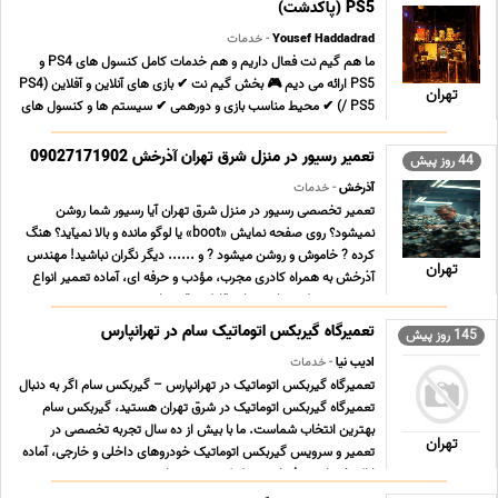
PS5 (پاکدشت)
Yousef Haddadrad
- خدمات
ما هم گیم نت فعال داریم و هم خدمات کامل کنسول های PS4 و
PS5 ارائه می دیم 🎮 بخش گیم نت ✔ بازی های آنلاین و آفلاین (PS4
تهران
/ PS5) ✔ محیط مناسب بازی و دورهمی ✔ سیستم ها و کنسول های
به روز ✔ اجرای بازی های محبوب و جدید 🛠 بخش خدمات کنسول ✔
نصب و آپدیت بازی های PS4 و PS5 ✔ کپی خور کردن کن ... ...
تعمیر رسیور در منزل شرق تهران آذرخش 09027171902
44 روز پیش
آذرخش
- خدمات
تعمیر تخصصی رسیور در منزل شرق تهران آیا رسیور شما روشن
نمیشود؟ روی صفحه نمایش «boot» یا لوگو مانده و بالا نمیآید؟ هنگ
کرده ? خاموش و روشن میشود ? و ...... دیگر نگران نباشید! مهندس
تهران
آذرخش به همراه کادری مجرب، مؤدب و حرفه ای، آماده تعمیر انواع
رسیور در منزل شما در تمام نقاط شرق تهرا ... ...
تعمیرگاه گیربکس اتوماتیک سام در تهرانپارس
145 روز پیش
ادیب نیا
- خدمات
تعمیرگاه گیربکس اتوماتیک در تهرانپارس – گیربکس سام اگر به دنبال
تعمیرگاه گیربکس اتوماتیک در شرق تهران هستید، گیربکس سام
بهترین انتخاب شماست. ما با بیش از ده سال تجربه تخصصی در
تهران
تعمیر و سرویس گیربکس اتوماتیک خودروهای داخلی و خارجی، آماده
ارائه خدمات حرفه ای و مطمئن به مشتریان عزیز ... ...