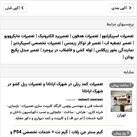
آگهی بعدی
آگهی قبلی
برچسبهای مرتبط
تعمیرات اسپیکرلنوو
|
تعمیرات هدفون
|
تعمیربرد الکترونیک
|
تعمیرات مایکروویو
|
تعمیر تصفیه آب
|
تعمیر فر توکار زیمنس
|
تعمیرات تخصصی اسپیکردنیز
|
نمایندگی بخور زیکلاس
|
لوله کشی و فاضلاب در بروجرد
|
تعمیر مبدل پکیج
بوتان
|
مشابه
تعمیرات کمد ریلی در شهرک اپادانا و تعمیرات ریل کشو در
1 ساعت پیش
شهرک اپادانا
eataert awerawr
- خدمات
خدمات فنی و مهندسی ونوس کارگاه کابینت سازی تعمیرات - بازسازی -
خرده کاری - طراحی - ساخت - جابجایی و نصب دکوراسیون داخلی و
تهران
کلیه خدمات { ام دی اف } و کابینت و کمد دیواری و دکور مغازه.
فعالیت در مناطق شهرک اپادانا - شهرک اکباتان - شهرک ازادی - شهرک
فرهنگیان - بلوار فردوس غرب - بلوا ... ...
گیم سنتر جی پلات | گیم نت + خدمات تخصصی PS4 و
5 روز پیش