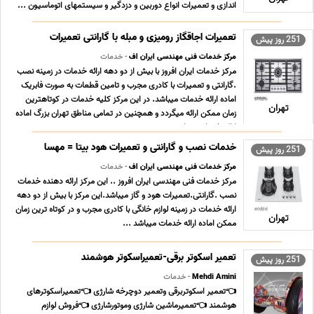
اندازی و تعمیرات انواع دوربین و دزدگیر و سیستمهای اتوماسیون ...
تعمیرات اجاقگاز رومیزی و مبله با گارانتی تعمیرات
251 روز پیش
مرکز خدمات فنی مهندسی ایران اف
- خدمات
مرکز خدمات ایران افروز با بیش از دو دهه ارائه خدمات در زمینه نصب
.گارانتی و تعمیرات با کادری مجرب و تامین قطعات به صورت فابریک
اماده ارائه خدمات میباشد. در این مرکز کلیه خدمات در کوتاهترین
تهران
زمان ممکن ارائه میگردد و همچنین در تمامی مناطق تهران بزرگ اماده
ارائه خدمات میباشد. ...
خدمات نصب و گارانتی و تعمیرات هود بیتا = مهسا
251 روز پیش
مرکز خدمات فنی مهندسی ایران اف
- خدمات
مرکز خدمات فنی مهندسی ایران افروز .. این مرکز ارائه دهنده خدمات
نصب .گارانتی.تعمیرات هود و گاز میباشد.این مرکز با بیش از دو دهه
ارائه خدمات در زمینه لوازم خانگی با کادری مجرب و در کوتاه ترین زمان
تهران
ممکن اماده ارائه خدمات میباشد ...
تعمیر اسکوتر برقی-تعمیراسکوتر هوشمند
251 روز پیش
Mehdi Amini
- خدمات
👈تعمیر اسکوتربرقی وتعمیر دوچرخه شارژی 👈تعمیراسکوترهای
هوشمند 👈تعمیرماشین شارژی وموتورشارژی 👈فروش لوازم