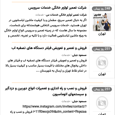
تخصصی و تضمینی در زمینه تعم ... ...
شرکت تعمیر لوازم خانگی خدمات سرویس
248 روز پیش
شرکت تعمیر لوازم خانگی خدمات س
- خدمات
اگر به دنبال تعمیر سریع، مطمئن و با کیفیت ماشین لباسشویی در
تهران هستید، خدمات سرویس انتخابی هوشمندانه برای شماست.
مجموعه ما سال هاست که در زمینه تعمیر و سرویس انواع لوازم خانگی
تهران
به ویژه ماشین لباسشویی فعالیت دارد و با تکیه بر تجربه، تخصص و
رضایت مشتریان توانسته است به یکی از معتب ... ...
فروش و تعمیر و تعویض فیلتر دستگاه های تصفیه اب
251 روز پیش
مسعود جبلی
- خدمات
فروش و تعمیر و تعویض فیلتر دستگاه های تصفیه اب و فیلتر های
داخلی یخچال های مختلف با قیمت بسیار مناسب و کیفیت بسیار بالا
در تمام نقاط تهران و ارسال به شهرستان ...
تهران
فروش و نصب و راه اندازی و تعمیرات انواع دوربین و دزدگیر
251 روز پیش
و سیستمهای اتوماسیون
مسعود جبلی
- خدمات
https//www.instagram.com/invites/contact/?
i=11fl0eocjx39i&utm_content=f9qezaa فروش و نصب و راه
تهران