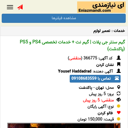
Toggle
gation
مشاهده فیلترها
خدمات
:
تعمیر لوازم
گیم سنتر جی پلات | گیم نت + خدمات تخصصی PS4 و PS5
(پاکدشت)
کد آگهی: 366775 (
منقضی
)
نشان کردن
آگهی دهنده:
Yousef Haddadrad
تماس با 09108683559
محل:
تهران
-
پاکدشت
بروز: 5 روز پیش
منقضی: 5 روز پیش
نوع: آگهی رایگان
فالو کردن
قیمت: 150,000 تومان