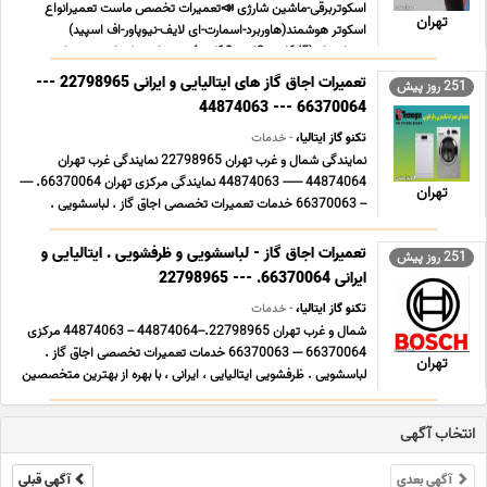
اسکوتربرقی-ماشین شارژی 📣تعمیرات تخصص ماست تعمیرانواع
تهران
اسکوتر هوشمند(هاوربرد-اسمارت-ای لایف-نیوپاور-اف اسپید)
درسایزهای(6/5اینچ-8اینچ-10اینچ) تعمیرات درکوتاهترین زمان
وباهزینه پای ... ...
تعمیرات اجاق گاز های ایتالیایی و ایرانی 22798965 ---
251 روز پیش
66370064 --- 44874063
تکنو گاز ایتالیا،
- خدمات
نمایندگی شمال و غرب تهران 22798965 نمایندگی غرب تهران
44874064 ------ 44874063 نمایندگی مرکزی تهران 66370064. ----
تهران
-- 66370063 خدمات تعمیرات تخصصی اجاق گاز . لباسشویی .
ظرفشویی ایتالیایی ، ایرانی ، با بهره از بهترین متخصصین پایتخت. در
کوتاه ترین زمان ممکن . تامین قطعات اصلی و او ... ...
تعمیرات اجاق گاز - لباسشویی و ظرفشویی . ایتالیایی و
251 روز پیش
ایرانی 66370064. --- 22798965
تکنو گاز ایتالیا،
- خدمات
شمال و غرب تهران 22798965.--44874064 -- 44874063 مرکزی
66370064 --- 66370063 خدمات تعمیرات تخصصی اجاق گاز .
تهران
لباسشویی . ظرفشویی ایتالیایی ، ایرانی ، با بهره از بهترین متخصصین
پایتخت. در کوتاه ترین زمان ممکن . تامین قطعات اصلی و اورجینال .
ضمانت گارانتی قطعات مصرفی. . ضمانت تعمیر ... ...
انتخاب آگهی
آگهی بعدی
آگهی قبلی