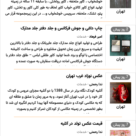
خوشخواب ، کاور ملحفه ، کاور روتختی ، با سابقه 11 ساله در زمینه
تولید انواع کاور کالای خواب کاور لحاف به طور کلی کاور رو تختی، کاور
تهران
پتو، تشک، ملحفه، سرویس خوشخواب و... در این زیرمجموعه قرار می
گیرند. تمام این محص ... ...
چاپ داغی و جوش فرکانس و جلد دفتر جلد مدارک
2 روز پیش
امیر فرهاد
- خدمات
طراحی و تولید انواع جلد مدارک جلد عابربانک و جلد دفتر با بالاترین
کیفیت و سریع ترین زمان تحویل مشاوره و طراحی و ساخت کلیشه
اختصاصی با لوگو و برند شما تولید کاور طلقی لباس – طلق جلد دفتر با
تهران
دستگاه جوش فرکانسی اماده دریافت سفارش به صورت عمده و
همکاری با ارگان ها بانک ها و بخش خصوصی ... ...
عکس نوزاد غرب تهران
7 روز پیش
ندا رحمتی
- خدمات
آتلیه کودک نگاه برتر در سال 1388 با دو آتلیه مجزای عروس و کودک
کار خود را در غرب تهران آغاز نمود، و به مرور زمان با عشق و علاقه ای
که به عکاسی کودک و دنیای معصومانه آنها پیدا کردیم انگیزه ای شد تا
تهران
بطور تخصصی در زمینه عکاسی از کودکان تمرکز کنیم و بصورت
تخصصی فقط در زمینه عکاسی کود ... ...
قیمت عکس تولد در آتلیه
7 روز پیش
ندا رحمتی
- خدمات