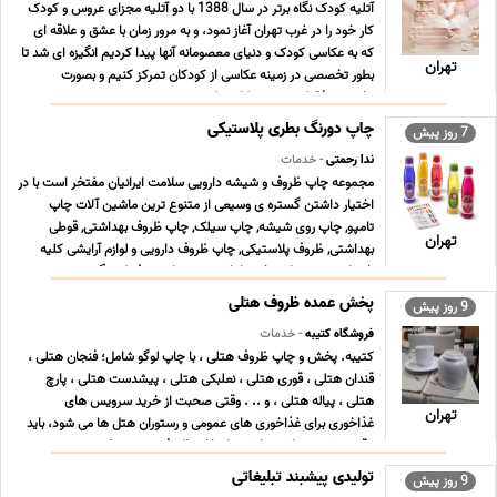
آتلیه کودک نگاه برتر در سال 1388 با دو آتلیه مجزای عروس و کودک
کار خود را در غرب تهران آغاز نمود، و به مرور زمان با عشق و علاقه ای
که به عکاسی کودک و دنیای معصومانه آنها پیدا کردیم انگیزه ای شد تا
تهران
بطور تخصصی در زمینه عکاسی از کودکان تمرکز کنیم و بصورت
تخصصی فقط در زمینه عکاسی کود ... ...
چاپ دورنگ بطری پلاستیکی
7 روز پیش
ندا رحمتی
- خدمات
مجموعه چاپ ظروف و شیشه دارویی سلامت ایرانیان مفتخر است با در
اختیار داشتن گستره ی وسیعی از متنوع ترین ماشین آلات چاپ
تامپو, چاپ روی شیشه, چاپ سیلک, چاپ ظروف بهداشتی, قوطی
تهران
بهداشتی, ظروف پلاستیکی, چاپ ظروف دارویی و لوازم آرایشی کلیه
خدمات و محصولات خود را با توجه به نیاز مصرف کنندگ ... ...
پخش عمده ظروف هتلی
9 روز پیش
فروشگاه کتیبه
- خدمات
کتیبه. پخش و چاپ ظروف هتلی ، با چاپ لوگو شامل؛ فنجان هتلی ،
قندان هتلی ، قوری هتلی ، نعلبکی هتلی ، پیشدست هتلی ، پارچ
هتلی ، پیاله هتلی ، و .. . وقتی صحبت از خرید سرویس های
تهران
غذاخوری برای غذاخوری های عمومی و رستوران هتل ها می شود، باید
دقت بیشتری داشته باشید. انتخاب ظروف چینی مرغوب ... ...
تولیدی پیشبند تبلیغاتی
9 روز پیش