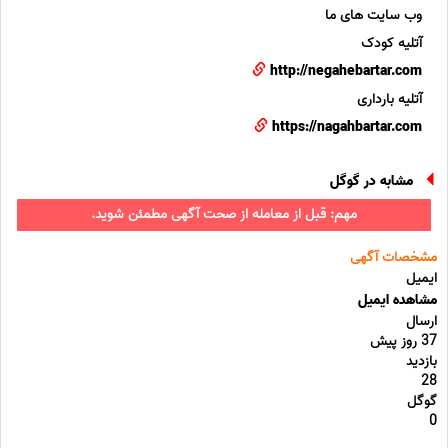
وب سایت های ما
آتلیه کودک
http://negahebartar.com
آتلیه بارداری
https://nagahbartar.com
مشابه در گوگل
مهم: قبل از معامله از صحت آگهی مطمئن شوید.
مشخصات آگهی
ایمیل
مشاهده ایمیل
ارسال
37 روز پیش
بازدید
28
گوگل
0