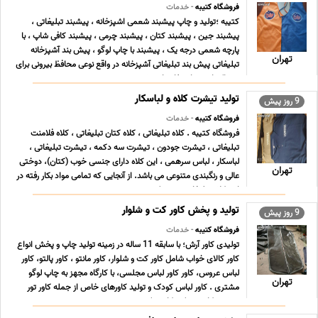
فروشگاه کتیبه
- خدمات
کتیبه ؛تولید و چاپ پیشبند شعمی اشپزخانه ، پیشبند تبلیغاتی ،
پیشبند جین ، پیشبند کتان ، پیشبند چرمی ، پیشبند کافی شاپ ، با
پارچه شعمی درجه یک ، پیشبند با چاپ لوگو ، پیش بند آشپزخانه
تهران
تبلیغاتی پیش بند تبلیغاتی آشپزخانه در واقع نوعی محافظ بیرونی برای
پوشاک است. استفاده از پیش بند در ... ...
تولید تیشرت کلاه و لباسکار
9 روز پیش
فروشگاه کتیبه
- خدمات
فروشگاه کتیبه . کلاه تبلیغاتی ، کلاه کتان تبلیغاتی ، کلاه فلامنت
تبلیغاتی ، تیشرت جودون ، تیشرت سه دکمه ، تیشرت تبلیغاتی ،
لباسکار ، لباس سرهمی ، این کلاه دارای جنسی خوب (کتان)، دوختی
تهران
عالی و رنگبندی متنوعی می باشد. از آنجایی که تمامی مواد بکار رفته در
این کلاه تبلیغاتی درجه یک می ... ...
تولید و پخش کاور کت و شلوار
9 روز پیش
فروشگاه کتیبه
- خدمات
تولیدی کاور آرش؛ با سابقه 11 ساله در زمینه تولید چاپ و پخش انواع
کاور کالای خواب شامل کاور کت و شلوار، کاور مانتو ، کاور پالتو، کاور
لباس عروس، کاور کاور لباس مجلسی، با کارگاه مجهز به چاپ لوگو
تهران
مشتری . کاور لباس کودک و تولید کاورهای خاص از جمله کاور تور
ورزشی، کاور سینک، کاور روک ... ...