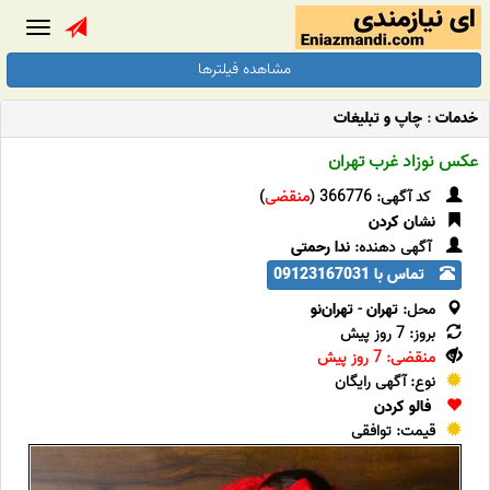
Toggle
gation
مشاهده فیلترها
خدمات
:
چاپ و تبلیغات
عکس نوزاد غرب تهران
کد آگهی: 366776 (
منقضی
)
نشان کردن
آگهی دهنده:
ندا رحمتی
تماس با 09123167031
محل:
تهران
-
تهران‌نو
بروز: 7 روز پیش
منقضی: 7 روز پیش
نوع: آگهی رایگان
فالو کردن
قیمت: توافقی