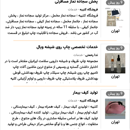
پخش سجاده نماز مسافرتی
9 روز پیش
فروشگاه کتیبه
- خدمات
فروشگاه کتیبه ؛ سجاده نماز مخمل ، مرکز تولید سجاده نماز ، پخش
سجاده نماز ، جانماز مخمل ، سجاده نماز کیفی ، سجاده نماز مسافرتی،
جانماز کیفی ، با سابقه 11 ساله در زمینه تولید سجاده نماز زیپ دار ضد
تهران
آب در کشور می باشد . فروش سجاده با قابلیت چاپ تبلیغ در قسمت
بیرون سجاده سجاده نماز ب ... ...
خدمات تخصصی چاپ روی شیشه ویال
9 روز پیش
ندا رحمتی
- خدمات
مجموعه چاپ ظروف و شیشه دارویی سلامت ایرانیان مفتخر است با در
اختیار داشتن گستره ی وسیعی از متنوع ترین ماشین آلات چاپ
تامپو, چاپ روی شیشه, چاپ سیلک, چاپ ظروف بهداشتی, قوطی
تهران
بهداشتی, ظروف پلاستیکی, چاپ ظروف دارویی و لوازم آرایشی کلیه
خدمات و محصولات خود را با توجه به نیاز مصرف کنندگ ... ...
تولید کیف بیمار
9 روز پیش
فروشگاه کتیبه
- خدمات
کتیبه ؛ تولیدی کیف بیمار ، کیف همراه بیمار ، کیف بیمارستانی ،
کیف لوازم بیمار ، کیف بیمار برزنتی ، تولید کننده کیف بیمارستانی .
تولید کیف ها بر اساس سلیقه مشتری در رنگ های متنوع ، طرح
تهران
متفاوت ، انواع جنس ها و با لوگو مختص مرکز درمانی طراحی و تولید