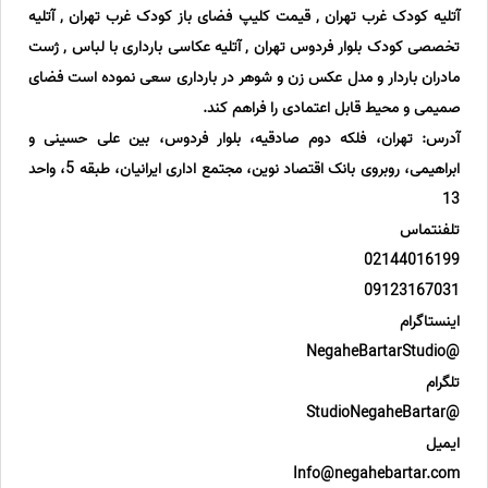
آتلیه کودک غرب تهران , قیمت کلیپ فضای باز کودک غرب تهران , آتلیه
تخصصی کودک بلوار فردوس تهران , آتلیه عکاسی بارداری با لباس , ژست
مادران باردار و مدل عکس زن و شوهر در بارداری سعی نموده است فضای
صمیمی و محیط قابل اعتمادی را فراهم کند.
آدرس: تهران، فلکه دوم صادقیه، بلوار فردوس، بین علی حسینی و
ابراهیمی، روبروی بانک اقتصاد نوین، مجتمع اداری ایرانیان، طبقه 5، واحد
13
تلفنتماس
02144016199
09123167031
اینستاگرام
@NegaheBartarStudio
تلگرام
@StudioNegaheBartar
ایمیل
Info@negahebartar.com