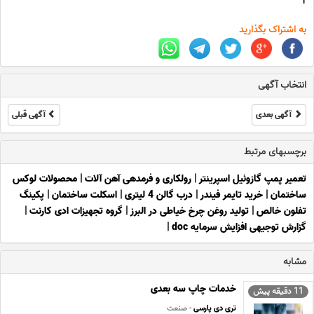
1
به اشتراک بگذارید
انتخاب آگهی
آگهی بعدی
آگهی قبلی
برچسبهای مرتبط
تعمیر پمپ گازوئیل اسپرینتر
|
رولکاری و فرمدهی آهن آلات
|
محصولات لوکس
ساختمان
|
خرید تایمر فیندر
|
درب گالن 4 لیتری
|
اسکلت ساختمان
|
پکینگ
تفلون خالص
|
تولید روغن چرخ خیاطی در البرز
|
گروه تجهیزات ادی کارنت
|
گزارش توجیهی افزایش سرمایه doc
|
مشابه
خدمات چاپ سه بعدی
11 دقیقه پیش
تری دی پارسی
- صنعت