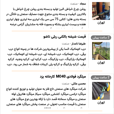
سجاد
- صنعت
روغن چرخ خیاطی البرز تولید و بسته بندی روغن چرخ خیاطی با
بالاترین کیفیت و بسته بندی متنوع جهت مصارف صنعتی و خانگی در
بسته بندی های؛ کتابی 75 سی سی یک لیتری سه لیتری چهار لیتری
تهران
هفده و بیست لیتری بشکه و بصورت فله به مشتریان گرامی عرضه
میگردد. روغن چرخ خیاطی چگونه تولید می شود اهمیت ... ...
قیمت شیشه بالکنی ریلی تاشو
2 ساعت پیش
علیرضا نامدار
- صنعت
درب اتوماتیک السا یکی از پیشروترین شرکت ها در زمینه انواع درب
برقی، درب اتوماتیک، درب شیشه ای، درب شیشه ای اتوماتیک، درب
اتوماتیک پارکینگ، درب پارکینگ، درب کرکره ای، کرکره پنجره، کرکره
تهران
برقی، کرکره پارکینگ و کرکره پلی کربنات شفاف به شمار می رود. درب
هایی که توسط شرکت السا ارائه می ... ...
میلگرد فولادی MO40 کارخانه یزد
2 ساعت پیش
محسن ملکی
- صنعت
شرکت میلگرد های صنعتی تاج فلز به عنوان تولید و توزیع کننده انواع
میلگرد ترانس, میلگرد کششی, میلگرد سیکا, میلگرد هاترول, لوله
صنعتی و میلگرد سمانته قصد دارد با ارائه بهترین نوع میلگرد های
تهران
صنعتی با قیمت مناسب تحولی در صنعت پخش میلگرد های صنعتی,
میلگرد ترانس, میلگرد ترانسی ST37 , می ... ...