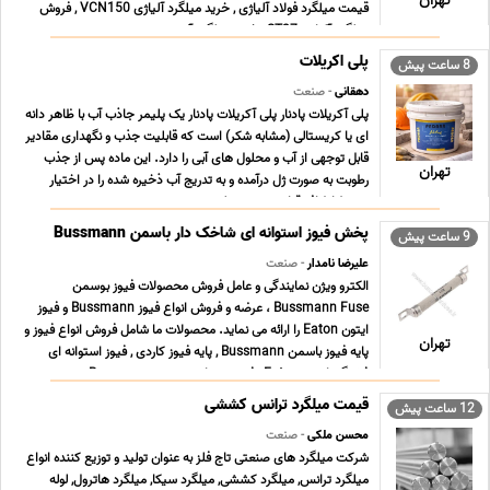
تهران
قیمت میلگرد فولاد آلیاژی , خرید میلگرد آلیاژی VCN150 , فروش
میلگرد آلیاژی ST37 , خرید میلگرد آ ... ...
پلی اکریلات
8 ساعت پیش
دهقانی
- صنعت
پلی آکریلات پادنار پلی آکریلات پادنار یک پلیمر جاذب آب با ظاهر دانه
ای یا کریستالی (مشابه شکر) است که قابلیت جذب و نگهداری مقادیر
قابل توجهی از آب و محلول های آبی را دارد. این ماده پس از جذب
تهران
رطوبت به صورت ژل درآمده و به تدریج آب ذخیره شده را در اختیار
محیط اطراف قرار می دهد. پلی ... ...
پخش فیوز استوانه ای شاخک دار باسمن Bussmann
9 ساعت پیش
علیرضا نامدار
- صنعت
الکترو ویژن نمایندگی و عامل فروش محصولات فیوز بوسمن
Bussmann Fuse ، عرضه و فروش انواع فیوز Bussmann و فیوز
ایتون Eaton را ارائه می نماید. محصولات ما شامل فروش انواع فیوز و
تهران
پایه فیوز باسمن Bussmann , پایه فیوز کاردی , فیوز استوانه ای
فشنگی ایتون Eaton , فیوز مینیاتوری بوسمن Bussma ... ...
قیمت میلگرد ترانس کششی
12 ساعت پیش
محسن ملکی
- صنعت
شرکت میلگرد های صنعتی تاج فلز به عنوان تولید و توزیع کننده انواع
میلگرد ترانس, میلگرد کششی, میلگرد سیکا, میلگرد هاترول, لوله