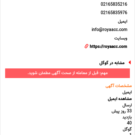
02165835216
02165835976
ایمیل
info@royaacc.com
وبسایت
https://royaacc.com
مشابه در گوگل
مهم: قبل از معامله از صحت آگهی مطمئن شوید.
مشخصات آگهی
ایمیل
مشاهده ایمیل
ارسال
33 روز پیش
بازدید
40
گوگل