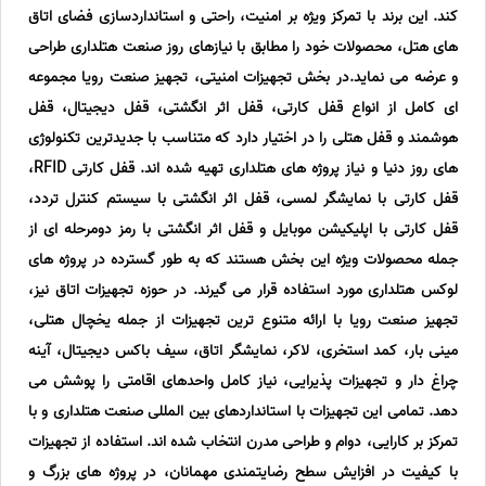
کند. این برند با تمرکز ویژه بر امنیت، راحتی و استانداردسازی فضای اتاق
های هتل، محصولات خود را مطابق با نیازهای روز صنعت هتلداری طراحی
و عرضه می نماید.در بخش تجهیزات امنیتی، تجهیز صنعت رویا مجموعه
ای کامل از انواع قفل کارتی، قفل اثر انگشتی، قفل دیجیتال، قفل
هوشمند و قفل هتلی را در اختیار دارد که متناسب با جدیدترین تکنولوژی
های روز دنیا و نیاز پروژه های هتلداری تهیه شده اند. قفل کارتی RFID،
قفل کارتی با نمایشگر لمسی، قفل اثر انگشتی با سیستم کنترل تردد،
قفل کارتی با اپلیکیشن موبایل و قفل اثر انگشتی با رمز دومرحله ای از
جمله محصولات ویژه این بخش هستند که به طور گسترده در پروژه های
لوکس هتلداری مورد استفاده قرار می گیرند. در حوزه تجهیزات اتاق نیز،
تجهیز صنعت رویا با ارائه متنوع ترین تجهیزات از جمله یخچال هتلی،
مینی بار، کمد استخری، لاکر، نمایشگر اتاق، سیف باکس دیجیتال، آینه
چراغ دار و تجهیزات پذیرایی، نیاز کامل واحدهای اقامتی را پوشش می
دهد. تمامی این تجهیزات با استانداردهای بین المللی صنعت هتلداری و با
تمرکز بر کارایی، دوام و طراحی مدرن انتخاب شده اند. استفاده از تجهیزات
با کیفیت در افزایش سطح رضایتمندی مهمانان، در پروژه های بزرگ و