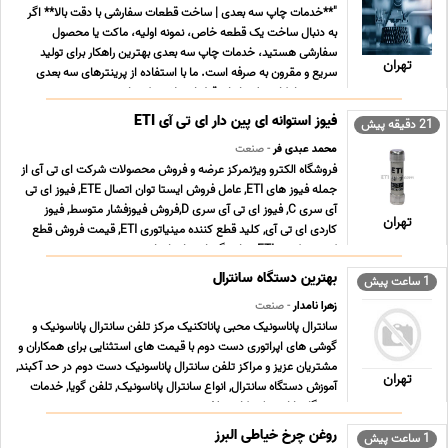
"**خدمات چاپ سه بعدی | ساخت قطعات سفارشی با دقت بالا** اگر
به دنبال ساخت یک قطعه خاص، نمونه اولیه، ماکت یا محصول
سفارشی هستید، خدمات چاپ سه بعدی بهترین راهکار برای تولید
تهران
سریع و مقرون به صرفه است. ما با استفاده از پرینترهای سه بعدی
صنعتی، امکان تولید انواع قطعات پلاستیکی را ب ... ...
فیوز استوانه ای پین دار ای تی آی ETI
21 دقیقه پیش
محمد عبدی فر
- صنعت
فروشگاه الکترو ویژنمرکز عرضه و فروش محصولات شرکت ای تی آی از
جمله فیوز های ETI, عامل فروش ایستا توان اتصال ETE, فیوز ای تی
آی سری C, فیوز ای تی آی سری D,فروش فیوزفشار متوسط, فیوز
تهران
کاردی ای تی آی, کلید قطع کننده مینیاتوری ETI, قیمت فروش قطع
کننده ترکیبی ETI, نمایندگی ایستا توان اتص ... ...
بهترین دستگاه سانترال
1 ساعت پیش
زهرا نامدار
- صنعت
سانترال پاناسونیک محبی پاناتکنیک مرکز تلفن سانترال پاناسونیک و
گوشی های اپراتوری دست دوم با قیمت های استثنایی برای همکاران و
مشتریان عزیز و مراکز تلفن سانترال پاناسونیک دست دوم در حد آکبند,
تهران
آموزش دستگاه سانترال, انواع سانترال پاناسونیک, تلفن گویا, خدمات
دستگاه پاناسونیک, کارت تلف ... ...
روغن چرخ خیاطی البرز
1 ساعت پیش