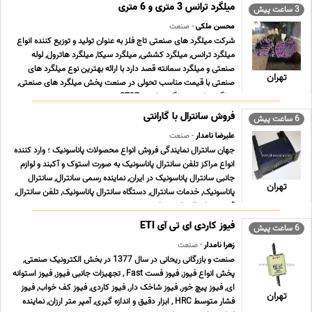
میلگرد ترانس 3 متری و 6 متری
3 ساعت پیش
محسن ملکی
- صنعت
شرکت میلگرد های صنعتی تاج فلز به عنوان تولید و توزیع کننده انواع
میلگرد ترانس, میلگرد کششی, میلگرد سیکا, میلگرد هاترول, لوله
صنعتی و میلگرد سمانته قصد دارد با ارائه بهترین نوع میلگرد های
تهران
صنعتی با قیمت مناسب تحولی در صنعت پخش میلگرد های صنعتی,
میلگرد ترانس, میلگرد ترانسی ST37 , می ... ...
فروش سانترال با گارانتی
6 ساعت پیش
علیرضا نامدار
- صنعت
جهان سانترال نمایندگی فروش انواع محصولات پاناسونیک ؛ وارد کننده
انواع مراکز تلفن سانترال پاناسونیک به صورت استوک و آکبند و لوازم
جانبی سانترال پاناسونیک در ایران, نماینده رسمی سانترال, سانترال
تهران
پاناسونیک, خدمات سانترال, دستگاه سانترال پاناسونیک, تلفن سانترال,
قیمت سانترال, خرید سا ... ...
فیوز کاردی ای تی آی ETI
6 ساعت پیش
زهرا نامدار
- صنعت
صنعت و بازرگانی ریحانی در سال 1377 در بخش الکترونیک صنعتی,
پخش انواع فیوز, فیوز فست Fast , تجهیزات جانبی فیوز, فیوز استوانه
ای, فیوز پیچ خور, فیوز شاخک دار, فیوز کاردی, فیوز کف خواب, فیوز
تهران
فشار متوسط HRC , ابزار دقیق و اندازه گیری, آمپر متر ارزان, نماینده