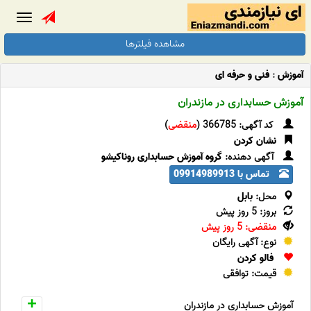
Toggle
gation
مشاهده فیلترها
آموزش
:
فنی و حرفه ای
آموزش حسابداری در مازندران
کد آگهی: 366785 (
منقضی
)
نشان کردن
آگهی دهنده:
گروه آموزش حسابداری روناکیشو
تماس با 09914989913
محل:
بابل
بروز: 5 روز پیش
منقضی: 5 روز پیش
نوع: آگهی رایگان
فالو کردن
قیمت: توافقی
آموزش حسابداری در مازندران