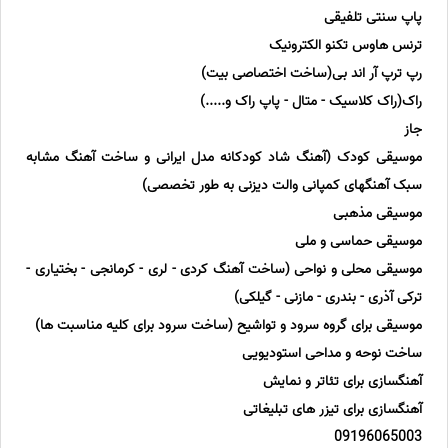
پاپ سنتی تلفیقی
ترنس هاوس تکنو الکترونیک
رپ ترپ آر اند بی(ساخت اختصاصی بیت)
راک(راک کلاسیک - متال - پاپ راک و.....)
جاز
موسیقی کودک (آهنگ شاد کودکانه مدل ایرانی و ساخت آهنگ مشابه
سبک آهنگهای کمپانی والت دیزنی به طور تخصصی)
موسیقی مذهبی
موسیقی حماسی و ملی
موسیقی محلی و نواحی (ساخت آهنگ کردی - لری - کرمانجی - بختیاری -
ترکی آذری - بندری - مازنی - گیلکی)
موسیقی برای گروه سرود و تواشیح (ساخت سرود برای کلیه مناسبت ها)
ساخت نوحه و مداحی استودیویی
آهنگسازی برای تئاتر و نمایش
آهنگسازی برای تیزر های تبلیغاتی
09196065003