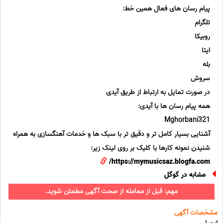
پیام رسان های فعال همین خط:
تلگرام
روبیکا
ایتا
بله
سروش
در صورت تمایل به ارتباط از طریق آیدی
همه پیام رسان ها با آیدی:
Mghorbani321
آشنایی بسیار کامل تر و دقیق تر با سبک ها و خدمات آهنگسازی به همراه
شنیدن نمونه کارها با کلیک بر روی لینک زیر:
https://mymusicsaz.blogfa.com/
مشابه در گوگل
مهم: قبل از معامله از صحت آگهی مطمئن شوید.
مشخصات آگهی