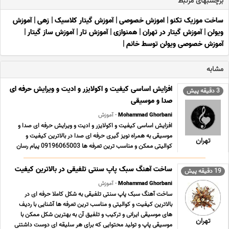
برچسبهای مرتبط
ساخت موزیک تکنو
|
اموزش خصوصی
|
آموزش گیتار کلاسیک
|
زهی
|
آموزش
ویولن
|
آموزش گیتار در تهران
|
همنوازی
|
آموزش تار
|
آموزش ساز گیتار
|
آموزش خصوصی ویولن توسط خانم
|
مشابه
افزایش اساسی کیفیت و اکولایزر و ادیت و ویرایش حرفه ای
3 دقیقه پیش
صدا و موسیقی
Mohammad Ghorbani
- آموزش
افزایش اساسی کیفیت و اکولایزر و ادیت و ویرایش حرفه ای صدا و
موسیقی به همراه نویز گیری حرفه ای صدا در بالاترین کیفیت و
تهران
کوالیتی ممکن و مناسب ترین تعرفه ها 09196065003 پیام رسان
های فعال همین خط تلگرام روبیکا ایتا بله سروش در صورت تمایل به
ارتباط از طریق آیدی همه پیام رسان ها با ... ...
ساخت آهنگ سبک پاپ سنتی تلفیقی در بالاترین کیفیت
19 دقیقه پیش
Mohammad Ghorbani
- آموزش
ساخت آهنگ سبک پاپ سنتی تلفیقی به شکل کاملا حرفه ای در
بالاترین کیفیت و کوالیتی و مناسب ترین تعرفه ها آشنایی با ردیف
های موسیقی ایرانی و ترکیب و تلفیق آن به بهترین شکل ممکن با
تهران
موسیقی پاپ و تولید محتوایی که برای هر سلیقه ای دوست داشتنی