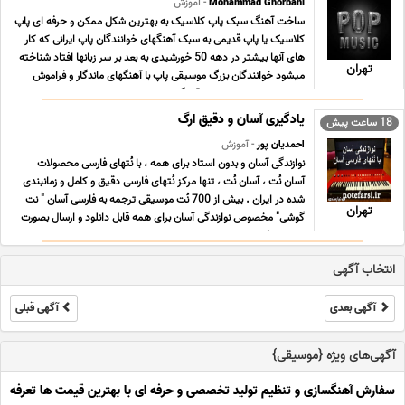
Mohammad Ghorbani
- آموزش
ساخت آهنگ سبک پاپ کلاسیک به بهترین شکل ممکن و حرفه ای پاپ
کلاسیک یا پاپ قدیمی به سبک آهنگهای خوانندگان پاپ ایرانی که کار
های آنها بیشتر در دهه 50 خورشیدی به بعد بر سر زبانها افتاد شناخته
تهران
میشود خوانندگان بزرگ موسیقی پاپ با آهنگهای ماندگار و فراموش
نشدنی در عرصه موسیقی آهنگهایی به ... ...
یادگیری آسان و دقیق ارگ
18 ساعت پیش
احمدیان پور
- آموزش
نوازندگی آسان و بدون استاد برای همه ، با نُتهای فارسی محصولات
آسان نُت ، آسان نُت ، تنها مرکز نُتهای فارسی دقیق و کامل و زمانبندی
شده در ایران . بیش از 700 نُت موسیقی ترجمه به فارسی آسان " نت
تهران
گوشی" مخصوص نوازندگی آسان برای همه قابل دانلود و ارسال بصورت
دو ر می فا ، کا ... ...
انتخاب آگهی
آگهی بعدی
آگهی قبلی
آگهی‌های ویژه {موسیقی}
سفارش آهنگسازی و تنظیم تولید تخصصی و حرفه ای با بهترین قیمت ها تعرفه ه