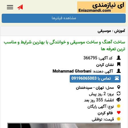
Toggle
gation
مشاهده فیلترها
آموزش
:
موسیقی
ساخت آهنگ و ساخت موسیقی و خوانندگی با بهترین شرایط و مناسب
ترین تعرفه ها
کد آگهی: 366795
نشان کردن
آگهی دهنده:
Mohammad Ghorbani
تماس با 09196065003
محل:
تهران
-
سیدخندان
بروز: 2 روز پیش
انقضا: 355 روز بعد
نوع: آگهی رایگان
فالو کردن
قیمت: توافقی