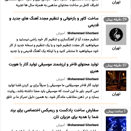
تهران
اشراف کامل بر ساخت محتوای مذهبی به همراه سال ها تجربه
09196065003 پیام رسان های فعال همین خط تلگرام روبیکا ایتا بله
سروش در صورت تمایل به ارتباط از طریق آیدی ... ...
ساخت کاور و بازخوانی و تنظیم مجدد آهنگ های جدید و
29 دقیقه پیش
قدیمی
Mohammad Ghorbani
- آموزش
تنظیم مجدد آیا از آهنگسازی و تنظیم کار خود راضی نیستید و
میخواهید کار مجدد تنظیم شود و یا یک تنظیم و نسخه جدید از کار
تهران
خود میخواهید تا منتشر کنید و با اینکه یک آهنگ قدیمی و یا جدید
خواننده محبوبتان را می خواهید بازخوانی کنید به شکل تنظیم مجدد و
نسخه اختصاصی آن آهنگ با صدای خودتان ... ...
تولید محتوای فاخر و ارزشمند موسیقی تولید آثار با هویت
37 دقیقه پیش
هنری
Mohammad Ghorbani
- آموزش
تولید آثار فاخر موسیقایی ما موسیقی را صرفاً برای پر کردن فضا تولید
نمی کنیم. باور ما این است که موسیقی باید معنا داشته باشد، روایت
تهران
بسازد و در ذهن مخاطب ماندگار شود. به همین دلیل تمرکز ما بر خلق
آثاری است که هویت هنری داشته باشند؛ آثاری که فراتر از جریان های
زودگذر و تولیدات بازار ... ...
سفارش ساخت پادکست و ریمیکس اختصاصی برای برند
1 ساعت پیش
شما یا هدیه برای عزیزان تان
Mohammad Ghorbani
- آموزش