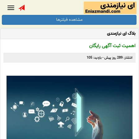
Toggle
gation
مشاهده فیلترها
بلاگ ای نیازمندی
اهمیت ثبت آگهی رایگان
انتشار: 289 روز پیش - بازدید: 105