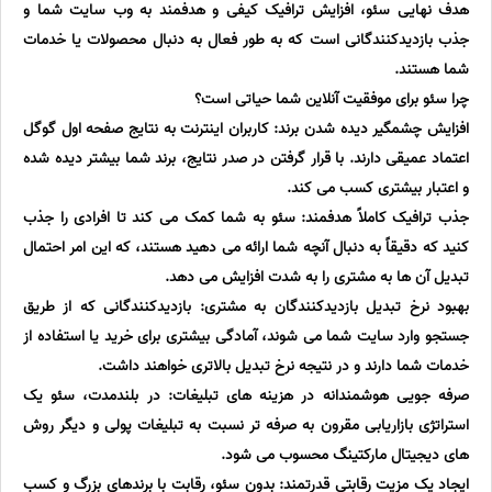
هدف نهایی سئو، افزایش ترافیک کیفی و هدفمند به وب سایت شما و
جذب بازدیدکنندگانی است که به طور فعال به دنبال محصولات یا خدمات
شما هستند.
چرا سئو برای موفقیت آنلاین شما حیاتی است؟
افزایش چشمگیر دیده شدن برند: کاربران اینترنت به نتایج صفحه اول گوگل
اعتماد عمیقی دارند. با قرار گرفتن در صدر نتایج، برند شما بیشتر دیده شده
و اعتبار بیشتری کسب می کند.
جذب ترافیک کاملاً هدفمند: سئو به شما کمک می کند تا افرادی را جذب
کنید که دقیقاً به دنبال آنچه شما ارائه می دهید هستند، که این امر احتمال
تبدیل آن ها به مشتری را به شدت افزایش می دهد.
بهبود نرخ تبدیل بازدیدکنندگان به مشتری: بازدیدکنندگانی که از طریق
جستجو وارد سایت شما می شوند، آمادگی بیشتری برای خرید یا استفاده از
خدمات شما دارند و در نتیجه نرخ تبدیل بالاتری خواهند داشت.
صرفه جویی هوشمندانه در هزینه های تبلیغات: در بلندمدت، سئو یک
استراتژی بازاریابی مقرون به صرفه تر نسبت به تبلیغات پولی و دیگر روش
های دیجیتال مارکتینگ محسوب می شود.
ایجاد یک مزیت رقابتی قدرتمند: بدون سئو، رقابت با برندهای بزرگ و کسب