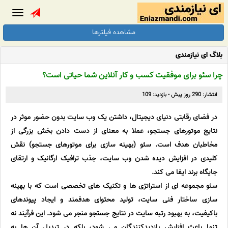
Toggle
gation
مشاهده فیلترها
بلاگ ای نیازمندی
چرا سئو برای موفقیت کسب و کار آنلاین شما حیاتی است؟
انتشار: 290 روز پیش - بازدید: 109
در فضای رقابتی دنیای دیجیتال، داشتن یک وب سایت بدون حضور موثر در
نتایج موتورهای جستجو، عملا به معنای از دست دادن بخش بزرگی از
مخاطبان هدف است. سئو (بهینه سازی برای موتورهای جستجو) نقش
کلیدی در افزایش دیده شدن وب سایت، جذب ترافیک ارگانیک و ارتقای
جایگاه برند ایفا می کند.
سئو مجموعه ای از استراتژی ها و تکنیک های تخصصی است که با بهینه
سازی ساختار فنی سایت، تولید محتوای هدفمند و ایجاد پیوندهای
باکیفیت، به بهبود رتبه سایت در نتایج جستجو منجر می شود. این فرآیند نه
تنها باعث افزایش بازدیدکنندگان می شود، بلکه در تبدیل آن ها به