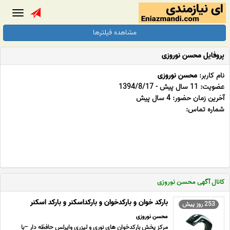
Toggle
gation
مشاهده فیلترها
پروفایل محسن نوروزی
نام کاربر:
محسن نوروزی
عضویت: 11 سال پیش - 1394/8/17
آخرین زمان حضور: 4 سال پیش
شماره تماس:
کانال آگهی محسن نوروزی
بارکد خوان و بارکدخوان و بارکداسکنر و بارکد اسکنر
253 روز پیش
محسن نوروزی
مرکز پخش بارکدخوان های نوری و لیزری وایرلس حافظه دار –با