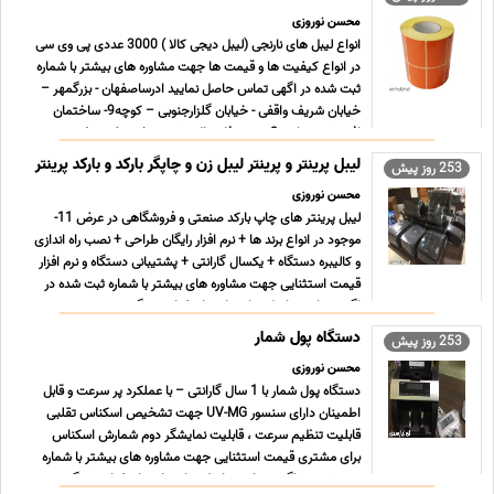
محسن نوروزی
انواع لیبل های نارنجی (لیبل دیجی کالا ) 3000 عددی پی وی سی
در انواع کیفیت ها و قیمت ها جهت مشاوره های بیشتر با شماره
ثبت شده در اگهی تماس حاصل نمایید ادرساصفهان - بزرگمهر –
خیابان شریف واقفی - خیابان گلزارجنوبی – کوچه9- ساختمان
افرینش – واحد 2 جهت رفاه حال مشتری خرید غیر حضوری ...
...
لیبل پرینتر و پرینتر لیبل زن و چاپگر بارکد و بارکد پرینتر
253 روز پیش
محسن نوروزی
لیبل پرینتر های چاپ بارکد صنعتی و فروشگاهی در عرض 11-
موجود در انواع برند ها + نرم افزار رایگان طراحی + نصب راه اندازی
و کالیبره دستگاه + یکسال گارانتی + پشتیبانی دستگاه و نرم افزار
قیمت استثنایی جهت مشاوره های بیشتر با شماره ثبت شده در
اگهی تماس حاصل نمایید ادرساصفهان - بزرگم ... ...
دستگاه پول شمار
253 روز پیش
محسن نوروزی
دستگاه پول شمار با 1 سال گارانتی – با عملکرد پر سرعت و قابل
اطمینان دارای سنسور UV-MG جهت تشخیص اسکناس تقلبی
قابلیت تنظیم سرعت ، قابلیت نمایشگر دوم شمارش اسکناس
برای مشتری قیمت استثنایی جهت مشاوره های بیشتر با شماره
ثبت شده در اگهی تماس حاصل نمایید ادرساصفهان - بزرگمهر –