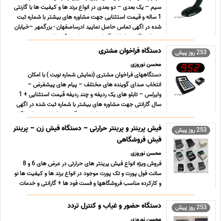
سیم – یک بعدی – دو بعدی در انواع برند ها و کیفیت ها با گارنتی
1 ساله و قیمت استثنایی جهت مشاوره های بیشتر با شماره ثبت
شده در اگهی تماس حاصل نمایید ادرساصفهان - بزرگمهر –خیابان
شریف واقفی - خیابان گلزارجنوبی – کوچه9- ساخت ... ...
دستگاه فراخوان مشتری
253 روز پیش
محسن نوروزی
دستگاههای فراخوان مشتری (نمایش شماره نوبت ) با امکان
انتخاب صدای گوینده های مختلف – پیام های پیشفرض –
وایرلس – تابلو های یک ردیفه و چند ردیفه قیمت استثنایی + 1
سال گارانتی جهت مشاوره های بیشتر با شماره ثبت شده در اگهی
تماس حاصل نمایید ادرساصفهان - بزرگمهر –خیابان شریف واقفی
- ... ...
فیش پرینتر و پرینتر حرارتی – دستگاه فیش زن – پرینتر
253 روز پیش
فیش فروشگاهی
محسن نوروزی
فروش ویژه انواع فیش پرینتر های حرارتی در عرض های 6 و 8
سانت فول پورت و تک پورت موجود در انواع برند ها و کیفیت ها نو
و کارکرده مناسب فروشگاهها و فست فود ها + گارانتی و خدمات
پس از فروش جهت مشاوره های بیشتر با شماره ثبت شده در اگهی
تماس حاصل نمایید ادرساصفهان - بزرگمهر –خیابا ... ...
دستگاه حضور و غیاب و کنترل تردد
253 روز پیش
محسن نوروزی