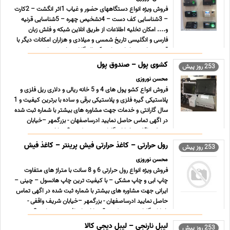
فروش ویژه انواع دستگاههای حضور و غیاب 1اثر انگشت – 2کارت
– 3شناسایی کف دست – 4تشخیص چهره – 5شناسایی قرنیه
و.... امکان تخلیه اطلاعات از طریق انلاین شبکه و فلش زبان
فارسی و انگلیسی تاریخ شمسی و میلادی و هزاران امکانات دیگر با
قیمت های بسیار استثنایی 1 سال گارانتی + پشتیبانی نصب ...
...
کشوی پول – صندوق پول
253 روز پیش
محسن نوروزی
فروش انواع کشو پول های 4 و 5 خانه ریالی و دلاری ریل فلزی و
پلاستیکی گیره فلزی و پلاستیکی برقی و ساده با برترین کیفیت و 1
سال گارانتی و خدمات جهت مشاوره های بیشتر با شماره ثبت شده
در اگهی تماس حاصل نمایید ادرساصفهان - بزرگمهر –خیابان
شریف واقفی - خیابان گلزارجنوبی – کوچه9- ساخت ... ...
رول حرارتی – کاغذ حرارتی فیش پرینتر – کاغذ فیش
253 روز پیش
محسن نوروزی
فروش ویژه انواع رول حرارتی 6 و 8 سانت با متراژ های متفاوت
چاپ ابی و چاپ مشکی – با کیفیت ترین چاپ هانسول – چینی –
ایرانی جهت مشاوره های بیشتر با شماره ثبت شده در اگهی تماس
حاصل نمایید ادرساصفهان - بزرگمهر –خیابان شریف واقفی -
خیابان گلزارجنوبی – کوچه9- ساختمان افرینش – واحد 2 جه ...
...
لیبل نارنجی – لیبل دیجی کالا
253 روز پیش