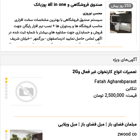
خیابان ... ...
صندوق فروشگاهی و all in one پوزبانک
253 روز پیش
محسن نوروزی
سیستم صندوق فروشگاهی با بهترین مشخصات سخت افزاری
مناسب فروشگاه ها و رستوران ها + نصب نرم افزار رایگان جهت
فروش و حسابداری جهت مشاوره های بیشتر با شماره ثبت شده در
اگهی تماس حاصل نمایید ادرساصفهان - بزرگمهر –خیابان شریف
واقفی - خیابان گلزارجنوبی – کوچه9- ساختمان افرینش – واحد 2
ج ... ...
آگهی‌های ویژه
تعمیرات انواع کارتخوان غیر فعال و2G
Fatah Agharebparast
تنکابن
قیمت: 2,500,000 تومان
مبلمان فضای باز | مبل فضای باز | مبل ویلایی
zwood co