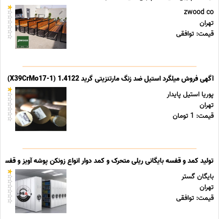
zwood co
تهران
قیمت: توافقی
آگهی فروش میلگرد استیل ضد زنگ مارتنزیتی گرید 1.4122 (X39CrMo17-1)
پوریا استیل پایدار
تهران
قیمت: 1 تومان
تولید کمد و قفسه بایگانی ریلی متحرک و کمد دوار انواع زونکن پوشه آویز و قفسه ب
بایگان گستر
تهران
قیمت: توافقی