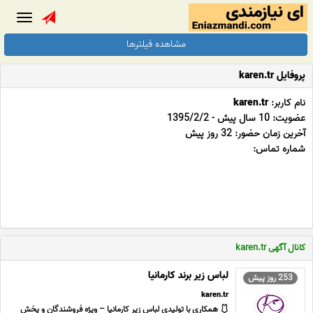
Toggle
gation
مشاهده فیلترها
پروفایل karen.tr
نام کاربر:
karen.tr
عضویت: 10 سال پیش - 1395/2/2
آخرین زمان حضور: 32 روز پیش
شماره تماس:
کانال آگهی karen.tr
لباس زیر برند کارمانیا
253 روز پیش
karen.tr
🩱 همکاری با تولیدی لباس زیر کارمانیا – ویژه فروشندگان و پخش