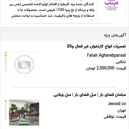
کنندگان عمده برند کارمانیا با افتخار تولیدکننده تخصصی لباس زیر
زنانه و مردانه از نخ پنبه 100٪ طبیعی است. محصولات ما با
استفاده از پارچه های باکیفیت، ضد حساسیت و دوخت صنعتی
دقیق تولید می شوند تا راحتی، دوام و سلامت پوست م ... ...
آگهی‌های ویژه
تعمیرات انواع کارتخوان غیر فعال و2G
Fatah Agharebparast
تنکابن
قیمت: 2,500,000 تومان
مبلمان فضای باز | مبل فضای باز | مبل ویلایی
zwood co
تهران
قیمت: توافقی