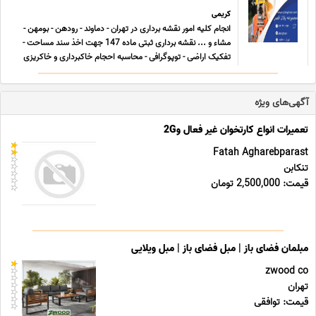
کریمی
انجام کلیه امور نقشه برداری در تهران - دماوند - رودهن - بومهن -
مشاء و ... نقشه برداری ثبتی ماده 147 جهت اخذ سند مساحت -
تفکیک اراضی - توپوگرافی - محاسبه احجام خاکبرداری و خاکریزی
-محاسبه میگرد آرماتور بندی-نقشه برداری صنعتی -نقشه سایت
پلان کارخانه ها نقشه برای اخذ گواهینامه ایزو ... ...
آگهی‌های ویژه
تعمیرات انواع کارتخوان غیر فعال و2G
Fatah Agharebparast
تنکابن
قیمت: 2,500,000 تومان
مبلمان فضای باز | مبل فضای باز | مبل ویلایی
zwood co
تهران
قیمت: توافقی