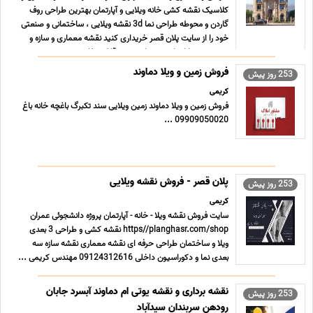
کلاسیک نقشه کشی خانه ویلایی و آپارتمان بهترین طراحی روف
گاردن و محوطه طراحی نما 3d نقشه ویلایی ، ساختمانی و صنعتی
خود را از سایت پلان قصر خریداری کنید نقشه معماری و سازه و
سه بعدی نما اجرا شده و تایید شده قابل سفارش و ... ...
فروش زمین و ویلا دماوند
253 روز پیش
کریمی
فروش زمین و ویلا دماوند زمین ویلایی سند تکبرگ باغچه خانه باغ
09909050020 ...
پلان قصر - فروش نقشه ویلایی
253 روز پیش
کریمی
سایت فروش نقشه ویلا - خانه - آپارتمان پروژه دانشجوئی عمران
https//planghasr.com/shop نقشه کشی و طراحی 3 بعدی
ویلا و ساختمان طراحی حرفه ای نقشه معماری نقشه سازه سه
بعدی نما و دکوراسیون داخلی 09124312616 مهندس کریمی ...
نقشه برداری و نقشه یوتی ام دماوند آبسرد جابان
253 روز پیش
رودهن سربندان سیدآباد