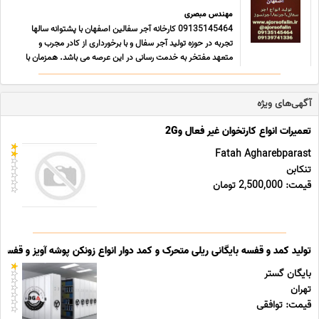
مهندس مبصری
09135145464 کارخانه آجر سفالین اصفهان با پشتوانه سالها
تجربه در حوزه تولید آجر سفال و با برخورداری از کادر مجرب و
متعهد مفتخر به خدمت رسانی در این عرصه می باشد. همزمان با
رشد روز افزون و رو به گسترش رسانه جهان شمول اینترنت ، این
مجموعه نیز بر آن شد تا در جهت اطلاع رسانی و ارائه و ... ...
آگهی‌های ویژه
تعمیرات انواع کارتخوان غیر فعال و2G
Fatah Agharebparast
تنکابن
قیمت: 2,500,000 تومان
تولید کمد و قفسه بایگانی ریلی متحرک و کمد دوار انواع زونکن پوشه آویز و قفسه ب
بایگان گستر
تهران
قیمت: توافقی