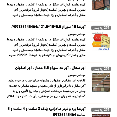
گروه تولیدی انواع آجر سفال در دو نقطه از کشور ، اصفهان و یزد با
بهترین قیمت و بهترین کیفیت(تحویل فوری) مرغوبترین آجر
سفال و آجر نما اصفهان و یزد جهت صادرات و معماران و انبوه
سازان و نمایندگان فروش در کلیه شهرها تیغه 10*20*20 همراه
نیمه 10*10*20 در هر متر مربع تعداد 25 قالب. تیغه ... ...
آجرنما 10 سوراخ 5.5*10*21.5 //09135145464//
251 روز پیش
مهندس مبصری
گروه تولیدی انواع آجر سفال در دو نقطه از کشور ، اصفهان و یزد با
بهترین قیمت و بهترین کیفیت(تحویل فوری) مرغوبترین آجر
سفال و آجر نما اصفهان و یزد جهت صادرات و معماران و انبوه
سازان و نمایندگان فروش در کلیه شهرها تیغه 10*20*20 همراه
نیمه 10*10*20 در هر متر مربع تعداد 25 قالب. تیغه ... ...
اجر سفال ، آجر ده سوراخ 5.5 ممتاز ، اجر اصفهان
251 روز پیش
مهندس مبصری
کارخانه آجر سفالین اصفهان با پشتوانه سالها تجربه در حوزه تولید
آجر سفال و با برخورداری از کادر مجرب و متعهد مفتخر به خدمت
رسانی در این عرصه می باشد. همزمان با رشد روز افزون و رو به
گسترش رسانه جهان ، این مجموعه نیز بر آن شد تا در جهت اطلاع
رسانی و ارائه وسیع خدمات خود ، با بهره و ... ...
آجرنما زرد و قرمز صادراتی: پلاک 3 سانت و 4 سانت و 5
251 روز پیش
سانت 09135145464