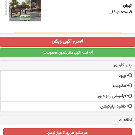
تهران
قیمت: توافقی
درج آگهی رایگان
ثبت آگهی متنی(بدون محدودیت)
پنل کاربری
ورود
عضویت
فراموشی رمز عبور
دانلود اپلیکیشن
اطلاعات
هر ستاره هر روز 3 هزار تومان