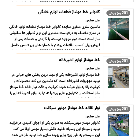
فرمایید. 09193455228-09354111790 تعمیرات انواع کانوایر
و ماشی ... ...
کانوایر خط مونتاژ قطعات لوازم خانگی
251 روز پیش
علی صفوی
ماشین سازی صفوی سازنده کانوایر خط مونتاژ قطعات لوازم خانگی
در متراژ مختلف به درخواست مشتری این نوع کانوایر ها سفارشی
ساز است دست دوم موجود نیست. با گارانتی و خدمات پس از
فروش برای کسب اطلاعات بیشتر با شماره های زیر تماس حاصل
فرمایید. 09193455228-09354111790 تعمیرات انواع کانوایر
... ...
خط مونتاژ لوازم آشپزخانه
251 روز پیش
علی صفوی
خط مونتاژ لوازم آشپزخانه یکی از مهم ترین بخش های حیاتی در
تولید تجهیزات آشپزخانه است که تضمین می کند محصولات با
کیفیت بالا به بازار عرضه شوند کیفیت و دقت نوار نقاله خط مونتاژ
ما با استفاده از تکنولوژی های پیشرفته تولید لوازم آشپزخانه ای با
کیفیت فوق العاده و دقت بالا را ممکن می ... ...
نوار نقاله خط مونتاژ موتور سیکلت
251 روز پیش
علی صفوی
کانوایر مونتاژ موتورسیکلت به عنوان یکی از اجزای کلیدی در فرآیند
تولید و مونتاژ این وسیله نقلیه، نقش بسیار مهمی ایفا می کند.
این سیستم به طور ویژه برای بهینه سازی خط تولید طراحی شده