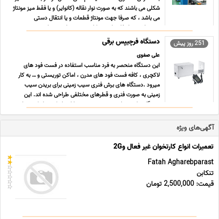
شکلی می باشند که به صورت نوار نقاله (کانوایر) و یا فقط میز مونتاژ
می باشد ، که صرفا جهت مونتاژ قطعات و یا انتقال دستی
محصولات در ارتفاع ثابت به کار می روند ، این نوع از ... ...
دستگاه فرچیپس برقی
251 روز پیش
علی صفوی
این دستگاه منحصر به فرد مناسب استفاده در فست فود های
لاکچری ، کافه فست فود های مدرن ، اماکن توریستی و … به کار
میرود .دستگاه های برش فنری سیب زمینی برای بریدن سیب
زمینی به صورت فنری و قطرهای مختلفی طراحی شده اند. این
دستگاه ها می توانند به صورت دستی یا اتوماتیک عمل کنند و از
تکنو ... ...
آگهی‌های ویژه
تعمیرات انواع کارتخوان غیر فعال و2G
Fatah Agharebparast
تنکابن
قیمت: 2,500,000 تومان