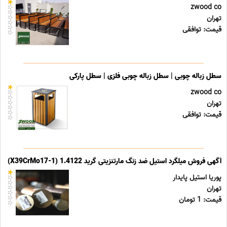
zwood co
تهران
قیمت: توافقی
سطل زباله چوبی | سطل زباله چوبی فلزی | سطل پارکی
zwood co
تهران
قیمت: توافقی
آگهی فروش میلگرد استیل ضد زنگ مارتنزیتی گرید 1.4122 (X39CrMo17-1)
پوریا استیل پایدار
تهران
قیمت: 1 تومان