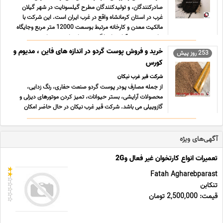
صادرکنندگان، و تولیدکنندگان مطرح گیلسونایت در شهر گیلان
غرب در استان کرمانشاه واقع در غرب ایران است. این شرکت با
مالکیت معدن و کارخانه مرتبط بوسعت 12000 متر مربع وجایگاه
های وسیع دپو آماده پاسخگویی به نیاز های مشتریان محترم می
... ...
خرید و فروش پوست گردو در اندازه های فاین ، مدیوم و
253 روز پیش
کورس
شرکت قیر غرب نیکان
از جمله مصارف پودر پوست گردو صنعت حفاری، رنگ زدایی،
محصولات آرایشی، بستر حیوانات، تمیز کردن موتورهای دیزلی و
گازوییلی می باشد. شرکت قیر غرب نیکان در حال حاضر امکان
آماده سازی سایزهای مختلف این محصول را در حجم زیاد و
صنعتی دارد. بسته بندی بنا به درخواست مشتری به صورت جامبو
بگ، جام ... ...
آگهی‌های ویژه
تعمیرات انواع کارتخوان غیر فعال و2G
Fatah Agharebparast
تنکابن
قیمت: 2,500,000 تومان