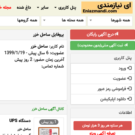
پنل کاربری
سایر
داغ شده
مجله خ
همه شهرها
همه محله ها
همه گروهها
درج آگهی رایگان
پروفایل ساحل خزر
ثبت آگهی متنی(بدون محدودیت)
نام کاربر:
ساحل خزر
عضویت: 6 سال پیش - 1399/1/19
پنل کاربری
آخرین زمان حضور: 2 روز پیش
شماره تماس:
ورود
عضویت
فراموشی رمز عبور
دانلود اپلیکیشن
کانال آگهی ساحل خزر
اطلاعات
دستگاه UPS
1 روز پیش
هر ستاره هر روز 3 هزار تومان
ساحل خزر
تعرفه آگهی ویژه