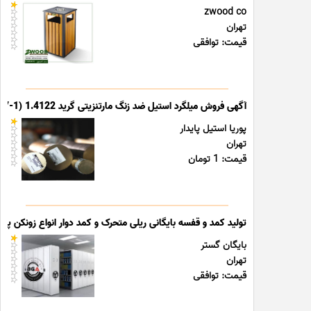
zwood co
تهران
قیمت: توافقی
آگهی فروش میلگرد استیل ضد زنگ مارتنزیتی گرید 1.4122 (X39CrMo17-1)
پوریا استیل پایدار
تهران
قیمت: 1 تومان
تولید کمد و قفسه بایگانی ریلی متحرک و کمد دوار انواع زونکن پوشه
بایگان گستر
تهران
قیمت: توافقی