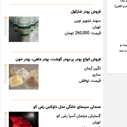
د یک
م و تلفن)
فروش پودر شارکول
سهند تجهیز نوین
تهران
قیمت: 260,000 تومان
یت و
رسوب )حلالیت صد
فروش انواع پودر پر،پودر گوشت، پودر ماهی، پودر خون
نگین آرمان
ساری
قیمت: توافقی
صندلی سینمای خانگی مدل دلوکس رض کو
گسترش مبلمان آسیا رض کو
تهران