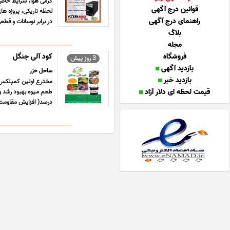
گرمی هوا، شرایط خاص ج
قوانین درج آگهی
لحظه تاریکی، پروژه ها
راهنمای درج آگهی
در برابر نوسانات و قطعی
بلاگ
مجله
فروشگاه
کود آلی جنگل
3 روز پیش
بازدید آگهی
ساحل خزر
بازدید خبر
مخترع اولین کمپلکس گ
قیمت لحظه ای دلار آزاد
درصد( افزایش مقاومت گ