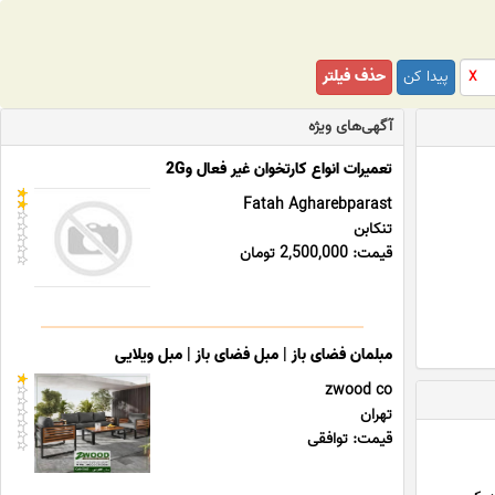
پیدا کن
حذف فیلتر
X
آگهی‌های ویژه
تعمیرات انواع کارتخوان غیر فعال و2G
Fatah Agharebparast
تنکابن
قیمت: 2,500,000 تومان
مبلمان فضای باز | مبل فضای باز | مبل ویلایی
zwood co
تهران
قیمت: توافقی